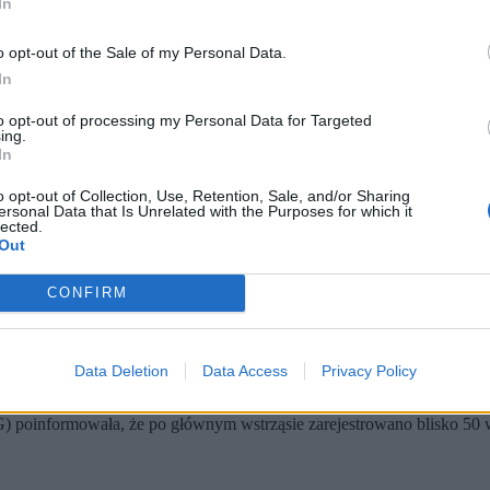
In
o opt-out of the Sale of my Personal Data.
In
to opt-out of processing my Personal Data for Targeted
ing.
In
o opt-out of Collection, Use, Retention, Sale, and/or Sharing
ersonal Data that Is Unrelated with the Purposes for which it
lected.
Out
 Moluckiego; zginęła jedna osoba, druga została ranna.
u.
tórnych, najsilniejszy miał magnitudę 5,5.
CONFIRM
i miało miejsce o godzinie 06:48 czasu lokalnego (22:48 GMT).
Epice
Data Deletion
Data Access
Privacy Policy
gowano ją do 7,4.
 poinformowała, że po głównym wstrząsie zarejestrowano blisko 50 ws