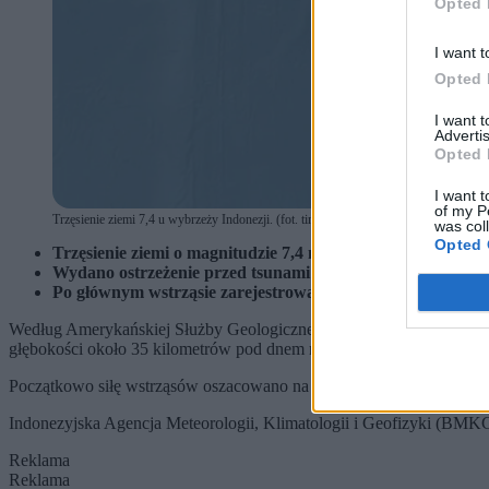
Opted 
I want t
Opted 
I want 
Advertis
Opted 
I want t
of my P
Trzęsienie ziemi 7,4 u wybrzeży Indonezji. (fot. tinti44 / Shutterstock)
was col
Opted 
Trzęsienie ziemi o magnitudzie 7,4 nawiedziło rejon Morza
Wydano ostrzeżenie przed tsunami dla kilku krajów region
Po głównym wstrząsie zarejestrowano blisko 50 wstrząsów w
Według Amerykańskiej Służby Geologicznej (USGS), trzęsienie ziem
głębokości około 35 kilometrów pod dnem morza.
Początkowo siłę wstrząsów oszacowano na 7,8, jednak później skory
Indonezyjska Agencja Meteorologii, Klimatologii i Geofizyki (BMKG)
Reklama
Reklama