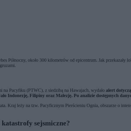
bes Północny, około 300 kilometrów od epicentrum. Jak przekazały lok
 gruzami.
ami na Pacyfiku (PTWC), z siedzibą na Hawajach, wydało
alert dotycz
ło Indonezję, Filipiny oraz Malezję. Po analizie dostępnych danyc
ta. Kraj leży na tzw. Pacyficznym Pierścieniu Ognia, obszarze o inten
 katastrofy sejsmiczne?