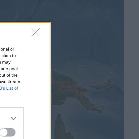
sonal or
ection to
ou may
 personal
out of the
 downstream
B’s List of