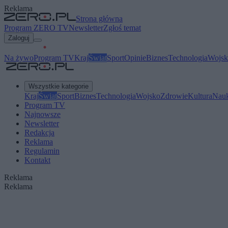
Reklama
Strona główna
Program ZERO TV
Newsletter
Zgłoś temat
Zaloguj
Na żywo
Program TV
Kraj
Świat
Sport
Opinie
Biznes
Technologia
Wojsk
Wszystkie kategorie
Kraj
Świat
Sport
Biznes
Technologia
Wojsko
Zdrowie
Kultura
Nau
Program TV
Najnowsze
Newsletter
Redakcja
Reklama
Regulamin
Kontakt
Reklama
Reklama