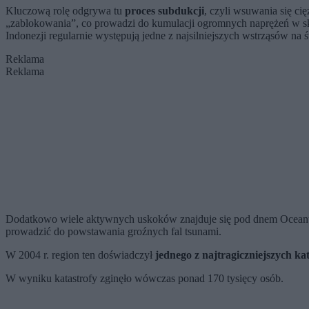
Kluczową rolę odgrywa tu
proces subdukcji
, czyli wsuwania się ci
„zablokowania”, co prowadzi do kumulacji ogromnych naprężeń w skał
Indonezji regularnie występują jedne z najsilniejszych wstrząsów na ś
Reklama
Reklama
Dodatkowo wiele aktywnych uskoków znajduje się pod dnem Oceanu I
prowadzić do powstawania groźnych fal tsunami.
W 2004 r. region ten doświadczył
jednego z najtragiczniejszych kat
W wyniku katastrofy zginęło wówczas ponad 170 tysięcy osób.