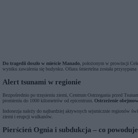
Do tragedii doszło w mieście Manado
, położonym w prowincji Cele
wyniku zawalenia się budynku. Ofiara śmiertelna została przysypana
Alert tsunami w regionie
Bezpośrednio po trzęsieniu ziemi, Centrum Ostrzegania przed Tsun
promieniu do 1000 kilometrów od epicentrum.
Ostrzeżenie obejmowa
Indonezja należy do najbardziej aktywnych sejsmicznie regionów świa
ziemi i erupcji wulkanów.
Pierścień Ognia i subdukcja – co powoduje