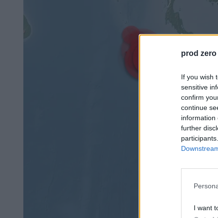
prod zero
If you wish 
sensitive in
confirm you
continue se
information 
further disc
participants
Downstream 
Persona
I want t