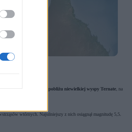
ntrum znajdowało się w pobliżu niewielkiej wyspy Ternate
, na
trząsów wtórnych. Najsilniejszy z nich osiągnął magnitudę 5,5.