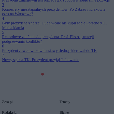
Prezydent zmarnował ten rok. A i tak zbudował sobie silną pozycję
3
Koniec ery niezatapialnych prezydentów. Po Zabrzu i Krakowie
czas na Warszawę?
4
Były prezydent Andrzej Duda wcale nie kupił sobie Porsche 911.
Media kłamią
5
Rekordowe zaufanie do prezydenta. Prof. Flis o „strategii
podgrzewania konfliktu”
6
Prezydent zawetował dwie ustawy. Jedną skierował do TK
7
Nowy sędzia TK. Prezydent przyjął ślubowanie
Zero.pl
Tematy
Redakcja
Biznes