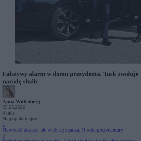
Fałszywy alarm w domu prezydenta. Tusk zwołuje
naradę służb
Anna Wittenberg
23.05.2026
4 min
Najpopularniejsze
1
Nawrocki niszczy, ale wajb się zgadza. O roku prezydentury
2