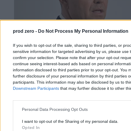
prod zero -
Do Not Process My Personal Information
If you wish to opt-out of the sale, sharing to third parties, or pr
sensitive information for targeted advertising by us, please use 
confirm your selection. Please note that after your opt-out req
continue seeing interest-based ads based on personal informatio
information disclosed to third parties prior to your opt-out. You 
further disclosure of your personal information by third parties 
participants. This information may also be disclosed by us to thi
Sejm przegłosował ustawę, prezydent
Downstream Participants
that may further disclose it to other thi
zapowiedział weto. „Jestem strażnikiem
Konstytucji”
Personal Data Processing Opt Outs
Paweł Żurek
I want to opt-out of the Sharing of my personal data.
29.05.2026
Opted In