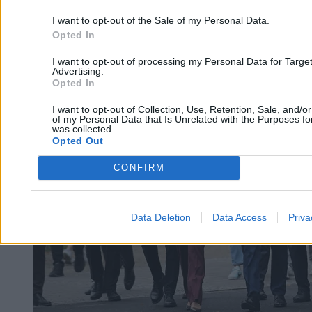
3 min
I want to opt-out of the Sale of my Personal Data.
Kraj
Opted In
I want to opt-out of processing my Personal Data for Targe
Advertising.
Opted In
I want to opt-out of Collection, Use, Retention, Sale, and/o
of my Personal Data that Is Unrelated with the Purposes for
was collected.
Opted Out
CONFIRM
Data Deletion
Data Access
Priva