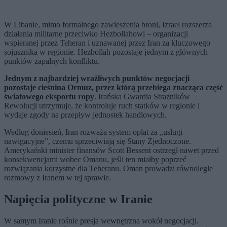
W Libanie, mimo formalnego zawieszenia broni, Izrael rozszerza
działania militarne przeciwko Hezbollahowi – organizacji
wspieranej przez Teheran i uznawanej przez Iran za kluczowego
sojusznika w regionie. Hezbollah pozostaje jednym z głównych
punktów zapalnych konfliktu.
Jednym z najbardziej wrażliwych punktów negocjacji
pozostaje cieśnina Ormuz, przez którą przebiega znacząca część
światowego eksportu ropy
. Irańska Gwardia Strażników
Rewolucji utrzymuje, że kontroluje ruch statków w regionie i
wydaje zgody na przepływ jednostek handlowych.
Według doniesień, Iran rozważa system opłat za „usługi
nawigacyjne”, czemu sprzeciwiają się Stany Zjednoczone.
Amerykański minister finansów Scott Bessent ostrzegł nawet przed
konsekwencjami wobec Omanu, jeśli ten miałby poprzeć
rozwiązania korzystne dla Teheranu. Oman prowadzi równolegle
rozmowy z Iranem w tej sprawie.
Napięcia polityczne w Iranie
W samym Iranie rośnie presja wewnętrzna wokół negocjacji.