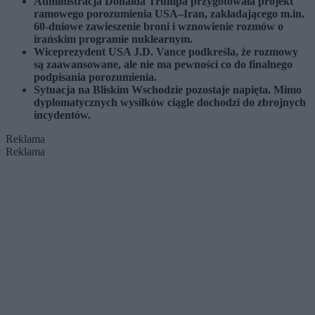
Administracja Donalda Trumpa przygotowała projekt
ramowego porozumienia USA–Iran, zakładającego m.in.
60-dniowe zawieszenie broni i wznowienie rozmów o
irańskim programie nuklearnym.
Wiceprezydent USA J.D. Vance podkreśla, że rozmowy
są zaawansowane, ale nie ma pewności co do finalnego
podpisania porozumienia.
Sytuacja na Bliskim Wschodzie pozostaje napięta. Mimo
dyplomatycznych wysiłków ciągle dochodzi do zbrojnych
incydentów.
Reklama
Reklama