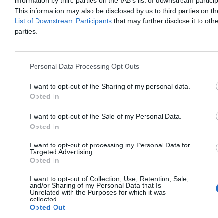
information by third parties on the IAB’s list of downstream partici
This information may also be disclosed by us to third parties on t
List of Downstream Participants
that may further disclose it to othe
parties.
Personal Data Processing Opt Outs
I want to opt-out of the Sharing of my personal data.
Opted In
Ekshumacje na Wołyniu. Władze Ukrainy wydały
I want to opt-out of the Sale of my Personal Data.
kolejne zgody
Opted In
Ukraiński Instytut Pamięci Narodowej poinformował o zgodzie na
I want to opt-out of processing my Personal Data for
Targeted Advertising.
ekshumacje szczątków polskich ofiar w Hucie Pieniackiej w
Opted In
obwodzie lwowskim oraz poszukiwania i ekshumacje w Ugłach na
Wołyniu. Decyzje zapadły na posiedzeniu ukraińskiej komisji
I want to opt-out of Collection, Use, Retention, Sale,
międzyresortowej ds. upamiętnienia ofiar wojny.
and/or Sharing of my Personal Data that Is
Unrelated with the Purposes for which it was
collected.
Opted Out
Aleksandra Cieślik