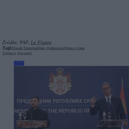
Źródła:
PAP,
Le Figaro
Tagi:
Donald Trump
Iran
Stany Zjednoczone
Wojna w Iranie
Zobacz również
Świat