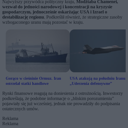
Najwyższy przywódca polityczny kraju,
Modżtaba Chamenei,
wezwał do jedności narodowej i koncentracji na kryzysie
gospodarczym, jednocześnie oskarżając USA i Izrael o
destabilizację regionu
. Podkreślił również, że strategiczne zasoby
wzbogaconego uranu mają pozostać w kraju.
Gorąco w cieśninie Ormuz. Iran
USA atakują na południu Iranu.
ostrzelał statki handlowe
„Uderzenia defensywne”
Rynki finansowe reagują na doniesienia z ostrożnością. Inwestorzy
podkreślają, że podobne informacje o „bliskim porozumieniu”
pojawiały się już wcześniej, jednak nie prowadziły do podpisania
ostatecznych umów.
Reklama
Reklama