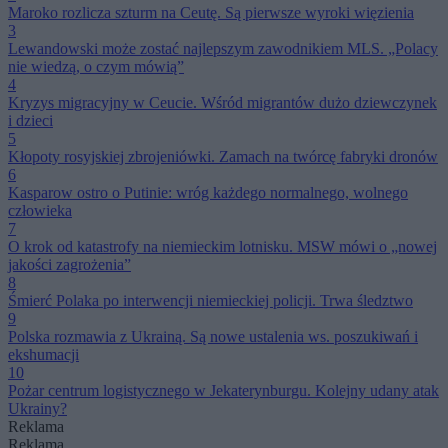
Maroko rozlicza szturm na Ceutę. Są pierwsze wyroki więzienia
3
Lewandowski może zostać najlepszym zawodnikiem MLS. „Polacy
nie wiedzą, o czym mówią”
4
Kryzys migracyjny w Ceucie. Wśród migrantów dużo dziewczynek
i dzieci
5
Kłopoty rosyjskiej zbrojeniówki. Zamach na twórcę fabryki dronów
6
Kasparow ostro o Putinie: wróg każdego normalnego, wolnego
człowieka
7
O krok od katastrofy na niemieckim lotnisku. MSW mówi o „nowej
jakości zagrożenia”
8
Śmierć Polaka po interwencji niemieckiej policji. Trwa śledztwo
9
Polska rozmawia z Ukrainą. Są nowe ustalenia ws. poszukiwań i
ekshumacji
10
Pożar centrum logistycznego w Jekaterynburgu. Kolejny udany atak
Ukrainy?
Reklama
Reklama