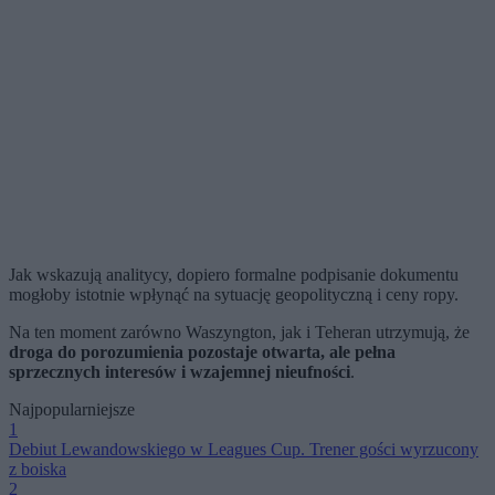
Jak wskazują analitycy, dopiero formalne podpisanie dokumentu
mogłoby istotnie wpłynąć na sytuację geopolityczną i ceny ropy.
Na ten moment zarówno Waszyngton, jak i Teheran utrzymują, że
droga do porozumienia pozostaje otwarta, ale pełna
sprzecznych interesów i wzajemnej nieufności
.
Najpopularniejsze
1
Debiut Lewandowskiego w Leagues Cup. Trener gości wyrzucony
z boiska
2