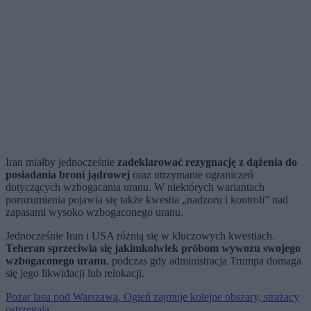
Iran miałby jednocześnie
zadeklarować rezygnację z dążenia do
posiadania broni jądrowej
oraz utrzymanie ograniczeń
dotyczących wzbogacania uranu. W niektórych wariantach
porozumienia pojawia się także kwestia „nadzoru i kontroli” nad
zapasami wysoko wzbogaconego uranu.
Jednocześnie Iran i USA różnią się w kluczowych kwestiach.
Teheran sprzeciwia się jakimkolwiek próbom wywozu swojego
wzbogaconego uranu
, podczas gdy administracja Trumpa domaga
się jego likwidacji lub relokacji.
Pożar lasu pod Warszawą. Ogień zajmuje kolejne obszary, strażacy
ostrzegają