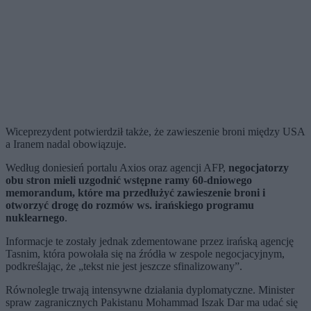
Wiceprezydent potwierdził także, że zawieszenie broni między USA
a Iranem nadal obowiązuje.
Według doniesień portalu Axios oraz agencji AFP,
negocjatorzy
obu stron mieli uzgodnić wstępne ramy 60-dniowego
memorandum, które ma przedłużyć zawieszenie broni i
otworzyć drogę do rozmów ws. irańskiego programu
nuklearnego
.
Informacje te zostały jednak zdementowane przez irańską agencję
Tasnim, która powołała się na źródła w zespole negocjacyjnym,
podkreślając, że „tekst nie jest jeszcze sfinalizowany”.
Równolegle trwają intensywne działania dyplomatyczne. Minister
spraw zagranicznych Pakistanu Mohammad Iszak Dar ma udać się