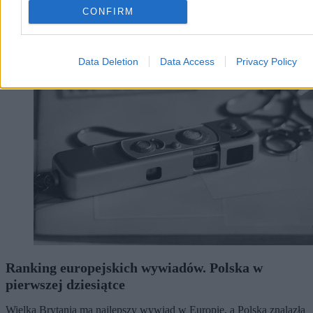
Wczoraj 20:42
CONFIRM
4 min
Świat
Data Deletion
Data Access
Privacy Policy
Ranking europejskich wywiadów. Polska w
pierwszej dziesiątce
Wielka Brytania ma najlepszy wywiad w Europie, a Polska znalazła