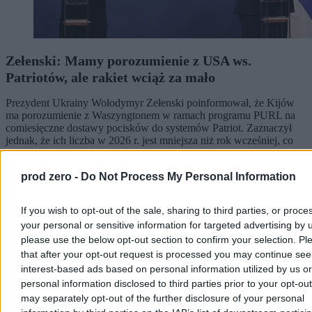
Zełenski: Mamy porozumienie z USA ws.
Patriotów, ale rakiet wciąż za mało
Prezydent Ukrainy Wołodymyr Zełenski poinformował, że Kijów
ma porozumienie z Waszyngtonem w ramach programu PURL na
comiesięczne dostawy pocisków do systemów Patriot. Zaznaczył
jednak, że ich liczba w 2026 r. jest mniejsza niż rok wcześniej, co
utrudnia skuteczną obronę powietrzną kraju.
prod zero -
Do Not Process My Personal Information
Aleksandra Cieślik
If you wish to opt-out of the sale, sharing to third parties, or proce
Wczoraj 21:51
your personal or sensitive information for targeted advertising by 
3 min
please use the below opt-out section to confirm your selection. Pl
that after your opt-out request is processed you may continue see
Świat
interest-based ads based on personal information utilized by us or
personal information disclosed to third parties prior to your opt-ou
may separately opt-out of the further disclosure of your personal