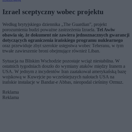
Izrael sceptyczny wobec projektu
Według brytyjskiego dziennika „The Guardian”, projekt
porozumienia budzi poważne zastrzeżenia Izraela.
Tel Awiw
obawia się, że dokument nie zawiera jednoznacznych gwarancji
dotyczących ograniczenia irańskiego programu nuklearnego
oraz przewiduje zbyt szerokie ustępstwa wobec Teheranu, w tym
trwałe zawieszenie broni obejmujące również Liban.
Sytuacja na Bliskim Wschodzie pozostaje wciąż niestabilna. W
ostatnich tygodniach doszło do wymiany ataków między Iranem a
USA. W jednym z incydentów Iran zaatakował amerykańską bazę
wojskową w Kuwejcie po wcześniejszych nalotach USA na
irańskie instalacje w Bandar-e Abbas, nieopodal cieśniny Ormuz.
Reklama
Reklama