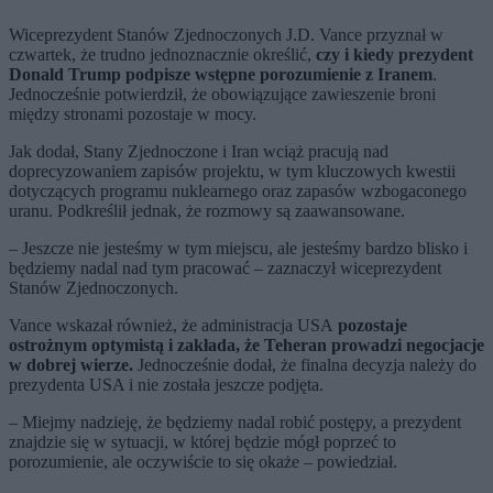
Wiceprezydent Stanów Zjednoczonych J.D. Vance przyznał w
czwartek, że trudno jednoznacznie określić,
czy i kiedy prezydent
Donald Trump podpisze wstępne porozumienie z Iranem
.
Jednocześnie potwierdził, że obowiązujące zawieszenie broni
między stronami pozostaje w mocy.
Jak dodał, Stany Zjednoczone i Iran wciąż pracują nad
doprecyzowaniem zapisów projektu, w tym kluczowych kwestii
dotyczących programu nuklearnego oraz zapasów wzbogaconego
uranu. Podkreślił jednak, że rozmowy są zaawansowane.
– Jeszcze nie jesteśmy w tym miejscu, ale jesteśmy bardzo blisko i
będziemy nadal nad tym pracować – zaznaczył wiceprezydent
Stanów Zjednoczonych.
Vance wskazał również, że administracja USA
pozostaje
ostrożnym optymistą i zakłada, że Teheran prowadzi negocjacje
w dobrej wierze.
Jednocześnie dodał, że finalna decyzja należy do
prezydenta USA i nie została jeszcze podjęta.
– Miejmy nadzieję, że będziemy nadal robić postępy, a prezydent
znajdzie się w sytuacji, w której będzie mógł poprzeć to
porozumienie, ale oczywiście to się okaże – powiedział.