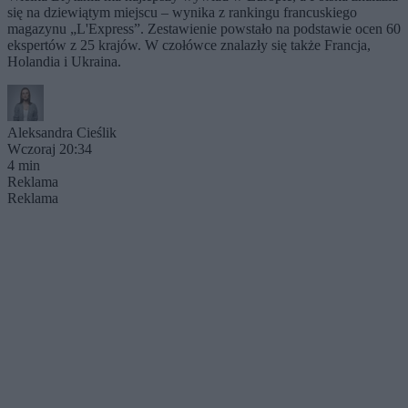
się na dziewiątym miejscu – wynika z rankingu francuskiego
magazynu „L'Express”. Zestawienie powstało na podstawie ocen 60
ekspertów z 25 krajów. W czołówce znalazły się także Francja,
Holandia i Ukraina.
Aleksandra Cieślik
Wczoraj 20:34
4 min
Reklama
Reklama