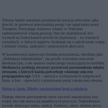
Teheran będzie natomiast przedstawiał sytuację odwrotnie: jako
dowód, że przetrwał amerykańską presję i nie ugiął karku przed
Trumpem. Pozwalając reżimowi władzy w Teheranie
zademonstrować własną pozycję: Iran nie skapitulował, lecz
wymusił na Amerykanach powrót do dyplomacji – na własnych
warunkach, w których najpierw dyskutuje się o zakończeniu wojny,
Cieśninie Ormuz, sankcjach i zamrożonych aktywach.
W konsekwencji najnowsza formuła porozumienia, określana jako
„Deklaracja Islamabadzka”, ma przede wszystkim znaczenie
deeskalacyjne, a nie stanowi ostatecznego rozstrzygnięcia konfliktu.
Mediatorzy próbują stworzyć przestrzeń porozumienia między
stronami, z których każda potrzebuje własnego sukcesu
propagandowego
: USA – narracji o wymuszonych ustępstwach
Iranu, a Iran – opowieści o przetrwaniu presji i skutecznej obronie.
Wojna w Iranie. Między zawieszeniem broni a eskalacją
Dlatego obecne porozumienie może zawiesić najostrzejszą fazę
wojny, lecz nie usuwa jej zasadniczych przyczyn. Najtrudniejsze
kwestie dotyczące uranu, sankcji, funduszy, rakiet, struktur proxy