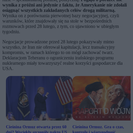
wynika z próżni ani jedynie z faktu, że Amerykanie nie zdołali
osiągnąć wszystkich zakładanych celów drogą militarną.
Wynika on z porównania pierwotnej bazy negocjacyjnej, czyli
warunków, które znajdowały się na stole w bezpośrednich
rozmowach przed 28 lutego, z tym, co ujawniono w ubiegłym
tygodniu.
Negocjacje prowadzone przed 28 lutego pokazywały mimo
wszystko, że Iran nie oferował kapitulacji, lecz transakcyjny
kompromis, w ramach którego to on mógł zachować twarz.
Deklaracjom Teheranu o ograniczeniu irańskiego programu
nuklearnego miały towarzyszyć realne korzyści gospodarcze dla
USA.
Cieśnina Ormuz otwarta przez 60
Cieśnina Ormuz. Gra o czas,
dni? Wyciekły szczegóły paktu USA-
kontrolę i wiarygodność