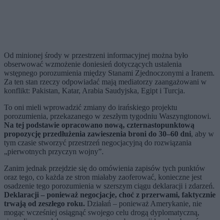
Od minionej środy w przestrzeni informacyjnej można było
obserwować wzmożenie doniesień dotyczących ustalenia
wstępnego porozumienia między Stanami Zjednoczonymi a Iranem.
Za ten stan rzeczy odpowiadać mają mediatorzy zaangażowani w
konflikt: Pakistan, Katar, Arabia Saudyjska, Egipt i Turcja.
To oni mieli wprowadzić zmiany do irańskiego projektu
porozumienia, przekazanego w zeszłym tygodniu Waszyngtonowi.
Na tej podstawie opracowano nową, czternastopunktową
propozycję przedłużenia zawieszenia broni do 30–60 dni
, aby w
tym czasie stworzyć przestrzeń negocjacyjną do rozwiązania
„pierwotnych przyczyn wojny”.
Zanim jednak przejdzie się do omówienia zapisów tych punktów
oraz tego, co każda ze stron miałaby zaoferować, konieczne jest
osadzenie tego porozumienia w szerszym ciągu deklaracji i zdarzeń.
Deklaracji – ponieważ negocjacje, choć z przerwami, faktycznie
trwają od zeszłego roku.
Działań – ponieważ Amerykanie, nie
mogąc wcześniej osiągnąć swojego celu drogą dyplomatyczną,