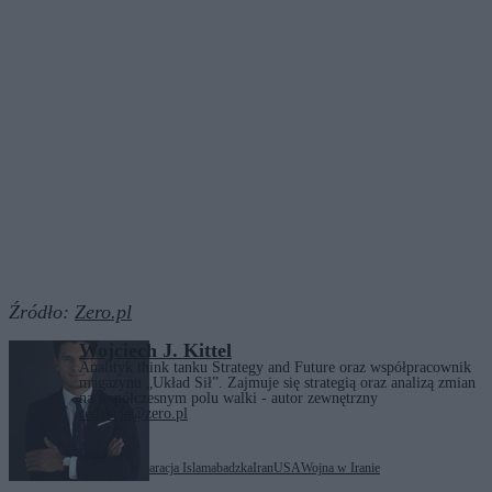
Źródło:
Zero.pl
Wojciech J. Kittel
Analityk think tanku Strategy and Future oraz współpracownik
magazynu „Układ Sił”. Zajmuje się strategią oraz analizą zmian
na współczesnym polu walki - autor zewnętrzny
redakcja@zero.pl
Tagi:
Bliski Wschód
Deklaracja Islamabadzka
Iran
USA
Wojna w Iranie