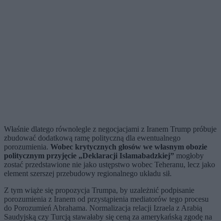
Właśnie dlatego równolegle z negocjacjami z Iranem Trump próbuje
zbudować dodatkową ramę polityczną dla ewentualnego
porozumienia.
Wobec krytycznych głosów we własnym obozie
politycznym przyjęcie „Deklaracji Islamabadzkiej”
mogłoby
zostać przedstawione nie jako ustępstwo wobec Teheranu, lecz jako
element szerszej przebudowy regionalnego układu sił.
Z tym wiąże się propozycja Trumpa, by uzależnić podpisanie
porozumienia z Iranem od przystąpienia mediatorów tego procesu
do Porozumień Abrahama. Normalizacja relacji Izraela z Arabią
Saudyjską czy Turcją stawałaby się ceną za amerykańską zgodę na