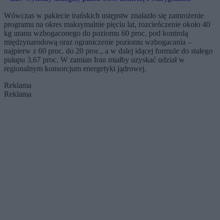
Iran
Wówczas w pakiecie irańskich ustępstw znalazło się zamrożenie
programu na okres maksymalnie pięciu lat, rozcieńczenie około 40
kg uranu wzbogaconego do poziomu 60 proc. pod kontrolą
międzynarodową oraz ograniczenie poziomu wzbogacania –
najpierw z 60 proc. do 20 proc., a w dalej idącej formule do stałego
pułapu 3,67 proc. W zamian Iran miałby uzyskać udział w
regionalnym konsorcjum energetyki jądrowej.
Reklama
Reklama