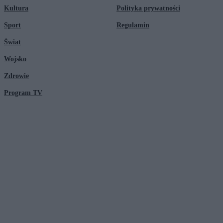
Kultura
Polityka prywatności
Sport
Regulamin
Świat
Wojsko
Zdrowie
Program TV
© 2026 Kanał Zero Spółka Akcyjna