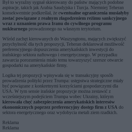
Był to wyraźny sygnał skierowany do państw mających podobne
aspiracje, takich jak Arabia Saudyjska i Turcja. Niemniej Teheran
konsekwentnie podkreślał, że e
wentualne ograniczenia musiałyby
zostać powiązane z realnym złagodzeniem reżimu sankcyjnego
wraz z uznaniem prawa Iranu do cywilnego programu
nuklearnego
prowadzonego na własnym terytorium.
Wśród zachęt kierowanych do Waszyngtonu, mających zwiększyć
przychylność dla tych propozycji, Teheran deklarował możliwość
preferencyjnego dopuszczenia amerykańskich inwestycji do
irańskiego sektora naftowego i energetycznego. W przypadku
zawarcia porozumienia miało temu towarzyszyć szersze otwarcie
gospodarki na amerykańskie firmy.
Logika tej propozycji wpisywała się w transakcyjny sposób
prowadzenia polityki przez Trumpa: ustępstwa strategiczne miały
być powiązane z konkretnymi korzyściami gospodarczymi dla
USA. W tym sensie irańskie propozycje można zestawić z
wcześniejszym podejściem Trumpa wobec Ukrainy, którym
kierowała chęć zabezpieczenia amerykańskich interesów
ekonomicznych poprzez preferencyjny dostęp firm z USA
do
sektora energetycznego oraz wydobycia metali ziem rzadkich.
Reklama
Reklama