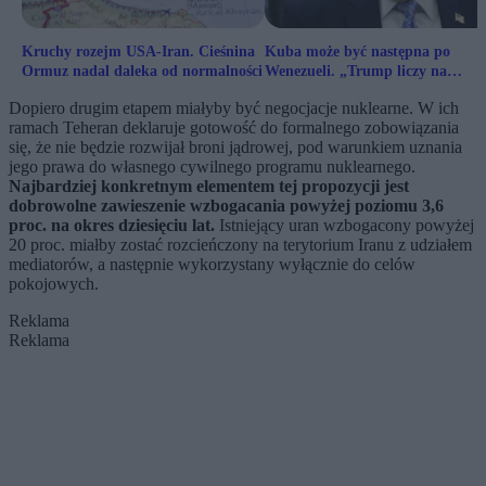
Kruchy rozejm USA-Iran. Cieśnina
Kuba może być następna po
Ormuz nadal daleka od normalności
Wenezueli. „Trump liczy na
podobny scenariusz jak w
Dopiero drugim etapem miałyby być negocjacje nuklearne. W ich
Wenezueli”
ramach Teheran deklaruje gotowość do formalnego zobowiązania
się, że nie będzie rozwijał broni jądrowej, pod warunkiem uznania
jego prawa do własnego cywilnego programu nuklearnego.
Najbardziej konkretnym elementem tej propozycji jest
dobrowolne zawieszenie wzbogacania powyżej poziomu 3,6
proc. na okres dziesięciu lat.
Istniejący uran wzbogacony powyżej
20 proc. miałby zostać rozcieńczony na terytorium Iranu z udziałem
mediatorów, a następnie wykorzystany wyłącznie do celów
pokojowych.
Reklama
Reklama