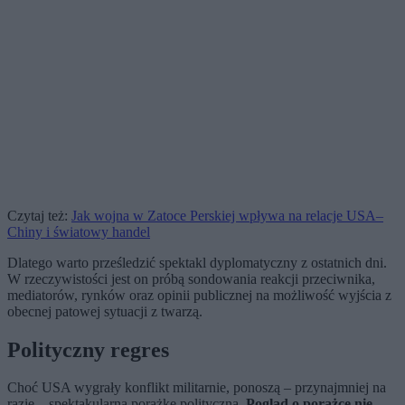
Czytaj też:
Jak wojna w Zatoce Perskiej wpływa na relacje USA–
Chiny i światowy handel
Dlatego warto prześledzić spektakl dyplomatyczny z ostatnich dni.
W rzeczywistości jest on próbą sondowania reakcji przeciwnika,
mediatorów, rynków oraz opinii publicznej na możliwość wyjścia z
obecnej patowej sytuacji z twarzą.
Polityczny regres
Choć USA wygrały konflikt militarnie, ponoszą – przynajmniej na
razie – spektakularną porażkę polityczną.
Pogląd o porażce nie