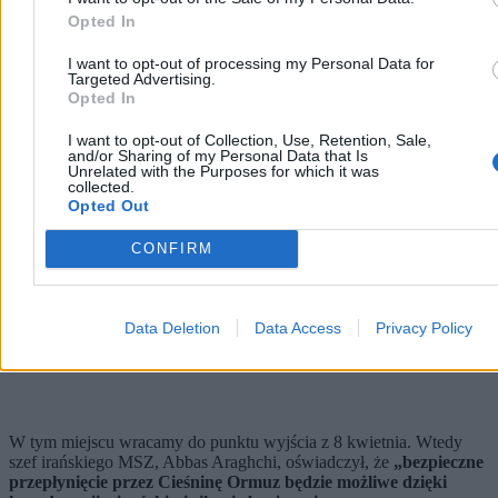
przez Alego Chameneiego.
Potwierdzają to przecież amerykańskie
Opted In
agencje wywiadowcze, wskazując, że Iran nie prowadził w tym
czasie prac nad pozyskaniem broni jądrowej. Tym, co rzeczywiście
I want to opt-out of processing my Personal Data for
zmienia obecną rundę rozmów, jest więc negocjowanie statusu
Targeted Advertising.
Cieśniny Ormuz.
Opted In
Reklama
I want to opt-out of Collection, Use, Retention, Sale,
Reklama
and/or Sharing of my Personal Data that Is
Unrelated with the Purposes for which it was
collected.
Opted Out
CONFIRM
Data Deletion
Data Access
Privacy Policy
W tym miejscu wracamy do punktu wyjścia z 8 kwietnia. Wtedy
szef irańskiego MSZ, Abbas Araghchi, oświadczył, że
„bezpieczne
przepłynięcie przez Cieśninę Ormuz będzie możliwe dzięki