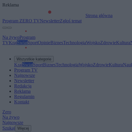
Reklama
Strona główna
Program ZERO TV
Newsletter
Zgłoś temat
Na żywo
Program
TV
Kraj
Świat
Sport
Opinie
Biznes
Technologia
Wojsko
Zdrowie
Kultura
Wszystkie kategorie
Kraj
Świat
Sport
Biznes
Technologia
Wojsko
Zdrowie
Kultura
Nau
Program TV
Najnowsze
Newsletter
Redakcja
Reklama
Regulamin
Kontakt
Zero
Na żywo
Najnowsze
Szukaj
Więcej