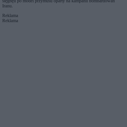
sięgnęli po model przymusu oparty na kampanii bombardowań
Iranu.
Reklama
Reklama