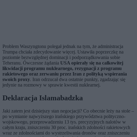
Problem Waszyngtonu polegał jednak na tym, że administracja
Trumpa chciała zdecydowanie więcej. Ustawiła poprzeczkę na
poziomie bezwzględnej dominacji i podporządkowania sobie
Teheranu. Ówczesne żądania
USA opierały się na całkowitej
likwidacji programu nuklearnego, rezygnacji z programu
rakietowego oraz zerwaniu przez Iran z polityką wspierania
swoich proxy
. Iran odrzucał dwa ostatnie punkty, zgadzając się
jedynie na rozmowy w sprawie kwestii nuklearnej.
Deklaracja Islamabadzka
Jaki zatem jest dzisiejszy stan negocjacji? Co obecnie leży na stole –
po wymianie najwyższego irańskiego przywództwa polityczno-
wojskowego, przeprowadzeniu 13 tys. precyzyjnych nalotów w
całym kraju, zniszczeniu 30 proc. irańskich zdolności rakietowych
wraz ze zdolnościami do wystrzeliwania dronów oraz zniszczeniu