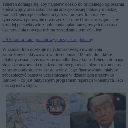
Teheran domaga się, aby najpierw doszło do oficjalnego ogłoszenia
końca wojny oraz zakończenia amerykańskiej blokady morskiej
Iranu. Dopiero po spełnieniu tych warunków Iran miałby
tymczasowo ponownie otworzyć Cieśninę Ormuz, rezygnując w
krótkiej perspektywie z pobierania opłat tranzytowych do czasu
ustanowienia nowego reżimu zarządzania tym szlakiem.
USA kontra Iran: gra o nowy porządek regionalny
W zamian Iran oczekuje natychmiastowego uwolnienia
zamrożonych aktywów o wartości ponad 100 mld dol., które
miałyby zostać przeznaczone na odbudowę kraju. Teheran domaga
się także utworzenia międzynarodowego mechanizmu rekompensat
za straty poniesione w czasie wojny. Jego finansowanie miałyby
zabezpieczyć państwa uczestniczące w działaniach przeciwko
Iranowi – co jest faktycznym programem reparacji wojennych, lecz
inaczej nazwanym.