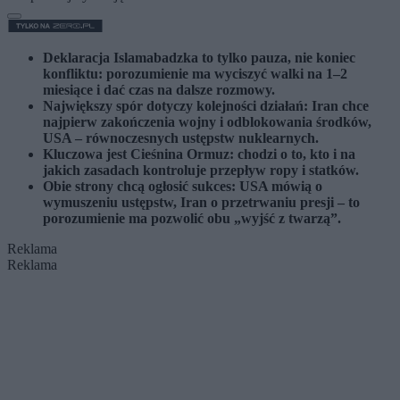
Deklaracja Islamabadzka to tylko pauza, nie koniec
konfliktu: porozumienie ma wyciszyć walki na 1–2
miesiące i dać czas na dalsze rozmowy.
Największy spór dotyczy kolejności działań: Iran chce
najpierw zakończenia wojny i odblokowania środków,
USA – równoczesnych ustępstw nuklearnych.
Kluczowa jest Cieśnina Ormuz: chodzi o to, kto i na
jakich zasadach kontroluje przepływ ropy i statków.
Obie strony chcą ogłosić sukces: USA mówią o
wymuszeniu ustępstw, Iran o przetrwaniu presji – to
porozumienie ma pozwolić obu „wyjść z twarzą”.
Reklama
Reklama