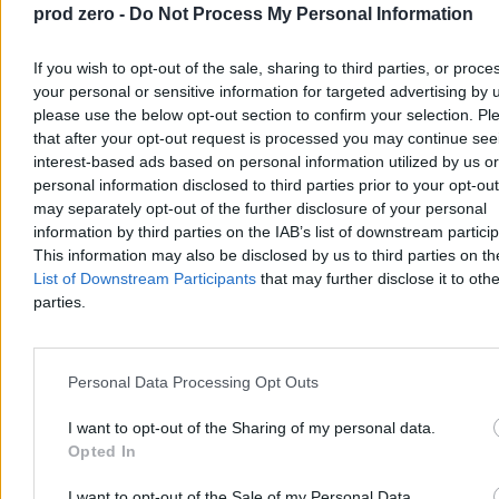
prod zero -
Do Not Process My Personal Information
W porównaniu z wcześniejszym stanem negocjacji w tej kwestii
USA miałyby więc wymusić od Iranu dodatkowy, „aż” pięcioletni
If you wish to opt-out of the sale, sharing to third parties, or proce
okres ograniczeń dotyczących wzbogacania uranu.
your personal or sensitive information for targeted advertising by 
Pomimo konsekwentnego powtarzania przez Trumpa i jego
please use the below opt-out section to confirm your selection. Pl
administrację, że „Iran nie może mieć broni jądrowej”, wydaje się,
that after your opt-out request is processed you may continue see
że obecnie największy spór dotyczy sekwencji całego procesu.
interest-based ads based on personal information utilized by us or
Waszyngton chce, aby porozumienie nuklearne i zakończenie
personal information disclosed to third parties prior to your opt-ou
wojny zostały uzgodnione równocześnie
, uzależniając przy tym
may separately opt-out of the further disclosure of your personal
uwolnienie środków finansowych od wyniku rozmów nuklearnych.
information by third parties on the IAB’s list of downstream partici
Teheran odrzuca takie podejście, uznając je za próbę utrzymania
This information may also be disclosed by us to third parties on t
presji mimo deklarowanej gotowości do zakończenia konfliktu. W
List of Downstream Participants
that may further disclose it to othe
takiej – irańskiej – logice najpierw musi nastąpić formalny koniec
parties.
wojny, odblokowanie irańskich portów i aktywów oraz
uruchomienie mechanizmu rekompensat. Dopiero potem mogłyby
rozpocząć się właściwe rozmowy o ograniczeniach programu
nuklearnego.
Personal Data Processing Opt Outs
W odróżnieniu od negocjacji sprzed 28 lutego obecnie pojawia się
I want to opt-out of the Sharing of my personal data.
jeszcze jeden strategiczny aspekt: status Cieśniny Ormuz. Nie jest to
kwestia symboliczna, jak oczekiwanie od Iranu kolejnej deklaracji o
Opted In
nierozwijaniu broni jądrowej. Do takiego zobowiązania
Teheran
odwołuje się już od 23 lat, powołując się na fatwę nałożoną
I want to opt-out of the Sale of my Personal Data.