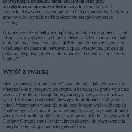
koordynacji z irańskimi siłami zbrojnymi oraz przy
uwzględnieniu ograniczeń technicznych”
. Podobnie dziś
przyjęcie pierwszoetapowego porozumienia oznaczałoby, że to Iran
sprawowałby kontrolę nad bezpiecznym przepływem przez
cieśninę.
W tym czasie Iran miałby usunąć miny morskie i nie pobierać opłat
od statków przepływających przez cieśninę. Nie oznacza to jednak,
że w kolejnych etapach negocjacji Teheran i Oman zrezygnują ze
wspólnego mechanizmu narzucenia opłat. Przeciwnie, już dzisiaj
deklarują wspólną gotowość do ustanowienia myta za „bezpieczną
żeglugę”.
Wyjść z twarzą
Dlatego obecny „list intencyjny” wygląda mniej jak jednoznaczne
amerykańskie zwycięstwo polityczne, a bardziej jak próba wyjścia z
twarzą z konfliktu, którego koszty zaczęły przewyższać możliwe
zyski.
USA mogą twierdzić, że wygrały militarnie.
Politycznie
jednak Waszyngton wraca do stołu, przy którym wiele z obecnych
tematów było dostępnych już wcześniej. Stało się to jednak dopiero
wtedy, gdy konflikt podniósł koszty, doprowadził do kryzysu wokół
Cieśniny Ormuz i zmusił regionalnych aktorów do równoważenia
amerykańskiej roli gwaranta bezpieczeństwa.