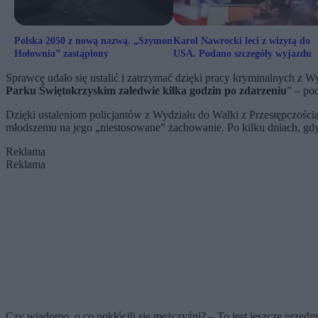
Polska 2050 z nową nazwą. „Szymon
Karol Nawrocki leci z wizytą do
Hołownia” zastąpiony
USA. Podano szczegóły wyjazdu
Sprawcę udało się ustalić i zatrzymać dzięki pracy kryminalnych z 
Parku Świętokrzyskim zaledwie kilka godzin po zdarzeniu
” – po
Dzięki ustaleniom policjantów z Wydziału do Walki z Przestępczośc
młodszemu na jego „niestosowane” zachowanie. Po kilku dniach, gd
Reklama
Reklama
Czy wiadomo, o co pokłócili się mężczyźni? – To jest jeszcze przed