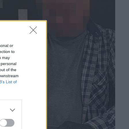
sonal or
ection to
ou may
 personal
out of the
 downstream
B’s List of