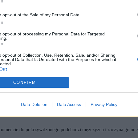
In
o opt-out of the Sale of my Personal Data.
In
to opt-out of processing my Personal Data for Targeted
ing.
In
o opt-out of Collection, Use, Retention, Sale, and/or Sharing
ersonal Data that Is Unrelated with the Purposes for which it
bezdomnego cudzoziemca (fot. Policja)
lected.
Out
 on podejrzany o brutalne pobicie młodszego mężczyzny.
tanie krytycznym został przetransportowany do szpitala.
CONFIRM
o pobicia doszło przy Pasażu Stefana Wiecheckiego „Wiecha”
.
Data Deletion
Data Access
Privacy Policy
mencie do pokrzywdzonego podchodzi mężczyzna i zaczyna go uderzać.