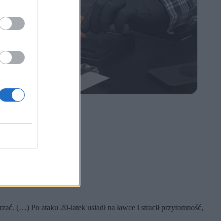
 (…) Po ataku 20-latek usiadł na ławce i stracił przytomność,