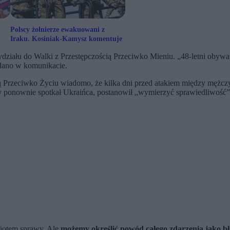
Polscy żołnierze ewakuowani z
Iraku. Kosiniak-Kamysz komentuje
Wydziału do Walki z Przestępczością Przeciwko Mieniu. „48-letni obyw
dano w komunikacie.
ią Przeciwko Życiu wiadomo, że kilka dni przed atakiem między mężc
y ponownie spotkał Ukraińca, postanowił „wymierzyć sprawiedliwość
miotem sprawy. Ale
możemy określić powód całego zdarzenia jako bł