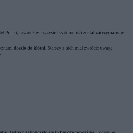
atel Polski, również w kryzysie bezdomności
został zatrzymany w
zyznami
doszło do kłótni
. Starszy z nich miał zwrócić uwagę
”.
ahy. Jednak zakończyło się to bardzo poważnie
– ocenił w