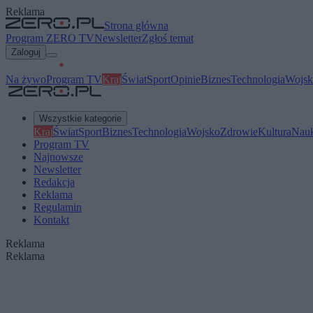
Reklama
Strona główna
Program ZERO TV
Newsletter
Zgłoś temat
Zaloguj
Na żywo
Program TV
Kraj
Świat
Sport
Opinie
Biznes
Technologia
Wojsk
Wszystkie kategorie
Kraj
Świat
Sport
Biznes
Technologia
Wojsko
Zdrowie
Kultura
Nau
Program TV
Najnowsze
Newsletter
Redakcja
Reklama
Regulamin
Kontakt
Reklama
Reklama