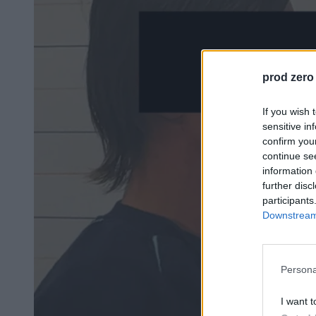
prod zero
If you wish 
sensitive in
confirm you
continue se
information 
further disc
participants
Downstream 
Persona
I want t