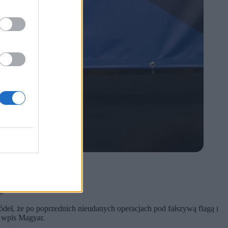
ędzy tymi krajami.
.
deł, że po poprzednich nieudanych operacjach pod fałszywą flagą i
j wpis Magyar.