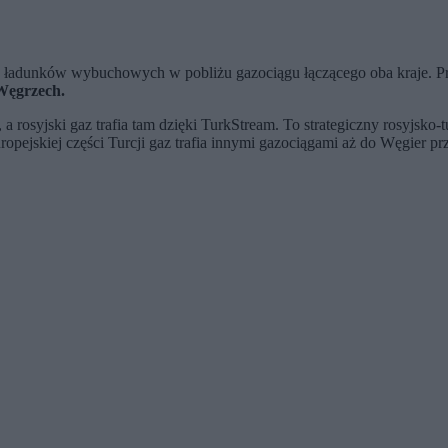
iu ładunków wybuchowych w pobliżu gazociągu łączącego oba kraje. P
Węgrzech.
a rosyjski gaz trafia tam dzięki TurkStream. To strategiczny rosyjsko‑
ejskiej części Turcji gaz trafia innymi gazociągami aż do Węgier pr