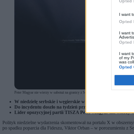
Opted 
I want t
Opted 
I want 
Advertis
Opted 
I want t
of my P
was col
Opted 
Peter Magyar nie wierzy w sabotaż na granicy z Serbią. (fot. Shutterstock)
W niedzielę serbskie i węgierskie władze poinformowały 
Do incydentu doszło na tydzień przed wyborami, a szef w
Lider opozycyjnej partii TISZA Peter Magyar nie wierzy w 
Polityk niedzielne wydarzenia skomentował na portalu X w obszernym
po spadku poparcia dla Fideszu, Viktor Orban – w porozumieniu z S