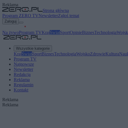
Reklama
Strona główna
Program ZERO TV
Newsletter
Zgłoś temat
Zaloguj
Na żywo
Program TV
Kraj
Świat
Sport
Opinie
Biznes
Technologia
Wojsk
Wszystkie kategorie
Kraj
Świat
Sport
Biznes
Technologia
Wojsko
Zdrowie
Kultura
Nau
Program TV
Najnowsze
Newsletter
Redakcja
Reklama
Regulamin
Kontakt
Reklama
Reklama