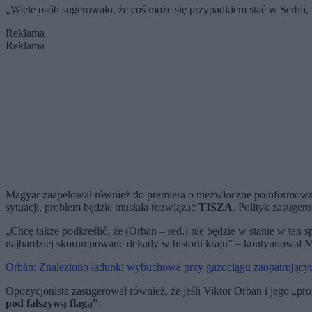
„Wiele osób sugerowało, że coś może się przypadkiem stać w Serbii, 
Reklama
Reklama
Magyar zaapelował również do premiera o niezwłoczne poinformowani
sytuacji, problem będzie musiała rozwiązać
TISZA
. Polityk zasuger
„Chcę także podkreślić, że (Orban – red.) nie będzie w stanie w te
najbardziej skorumpowane dekady w historii kraju” – kontynuował 
Orbán: Znaleziono ładunki wybuchowe przy gazociągu zaopatrując
Opozycjonista zasugerował również, że jeśli Viktor Orban i jego „
pod fałszywą flagą”
.