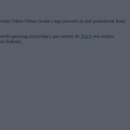
remier Viktor Orban zwołał z tego powodu na dziś posiedzenie Rady
turecki gazociąg przesyłający gaz ziemny do
Turcji
oraz krajów
zez Bałkany.