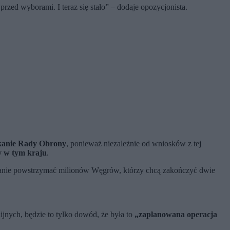
zed wyborami. I teraz się stało” – dodaje opozycjonista.
kanie Rady Obrony
, ponieważ niezależnie od wniosków z tej
y w tym kraju
.
tanie powstrzymać milionów Węgrów, którzy chcą zakończyć dwie
jnych, będzie to tylko dowód, że była to
„zaplanowana operacja