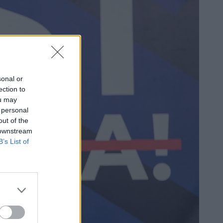
sonal or
ection to
ou may
 personal
out of the
 downstream
B’s List of