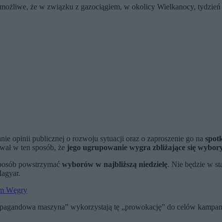
możliwe, że w związku z gazociągiem, w okolicy Wielkanocy, tydzień pr
e opinii publicznej o rozwoju sytuacji oraz o zaproszenie go na
spot
ował w ten sposób, że
jego ugrupowanie wygra zbliżające się wybor
n sposób powstrzymać
wyborów w najbliższą niedzielę
. Nie będzie w s
Magyar.
ym Węgry
propagandowa maszyna” wykorzystają tę „prowokację” do celów kampani