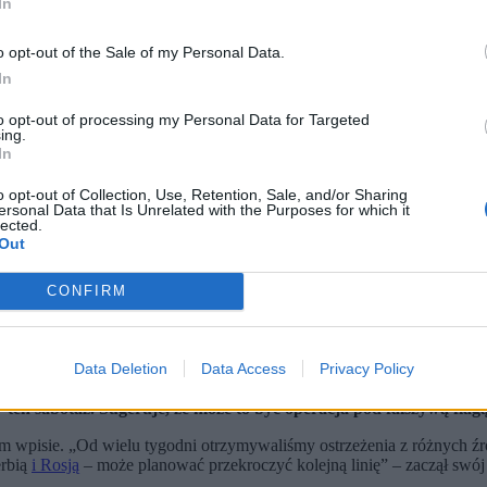
In
o opt-out of the Sale of my Personal Data.
In
to opt-out of processing my Personal Data for Targeted
ing.
In
o opt-out of Collection, Use, Retention, Sale, and/or Sharing
ersonal Data that Is Unrelated with the Purposes for which it
lected.
Out
CONFIRM
Data Deletion
Data Access
Privacy Policy
o znalezieniu ładunków wybuchowych przy rurociągu na granicy mi
ęgierskiego rządu Viktor Orban zwołał Radę Obrony.
ten sabotaż. Sugeruje, że może to być operacja pod fałszywą flagą
 wpisie. „Od wielu tygodni otrzymywaliśmy ostrzeżenia z różnych źró
erbią
i Rosją
– może planować przekroczyć kolejną linię” – zaczął swó