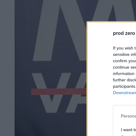
prod zero
If you wish 
sensitive in
confirm you
continue se
information 
further disc
participants
Downstream 
Persona
I want t