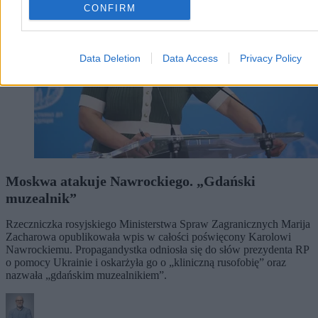
CONFIRM
Data Deletion
Data Access
Privacy Policy
Moskwa atakuje Nawrockiego. „Gdański
muzealnik”
Rzeczniczka rosyjskiego Ministerstwa Spraw Zagranicznych Marija
Zacharowa opublikowała wpis w całości poświęcony Karolowi
Nawrockiemu. Propagandystka odniosła się do słów prezydenta RP
o pomocy Ukrainie i oskarżyła go o „kliniczną rusofobię” oraz
nazwała „gdańskim muzealnikiem”.