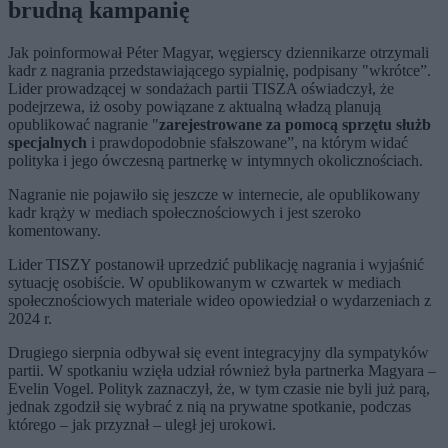
brudną kampanię
Jak poinformował Péter Magyar, węgierscy dziennikarze otrzymali
kadr z nagrania przedstawiającego sypialnię, podpisany "wkrótce”.
Lider prowadzącej w sondażach partii TISZA oświadczył, że
podejrzewa, iż osoby powiązane z aktualną władzą planują
opublikować nagranie "
zarejestrowane za pomocą sprzętu służb
specjalnych
i prawdopodobnie sfałszowane”, na którym widać
polityka i jego ówczesną partnerkę w intymnych okolicznościach.
Nagranie nie pojawiło się jeszcze w internecie, ale opublikowany
kadr krąży w mediach społecznościowych i jest szeroko
komentowany.
Lider TISZY postanowił uprzedzić publikację nagrania i wyjaśnić
sytuację osobiście. W opublikowanym w czwartek w mediach
społecznościowych materiale wideo opowiedział o wydarzeniach z
2024 r.
Drugiego sierpnia odbywał się event integracyjny dla sympatyków
partii. W spotkaniu wzięła udział również była partnerka Magyara –
Evelin Vogel. Polityk zaznaczył, że, w tym czasie nie byli już parą,
jednak zgodził się wybrać z nią na prywatne spotkanie, podczas
którego – jak przyznał – uległ jej urokowi.