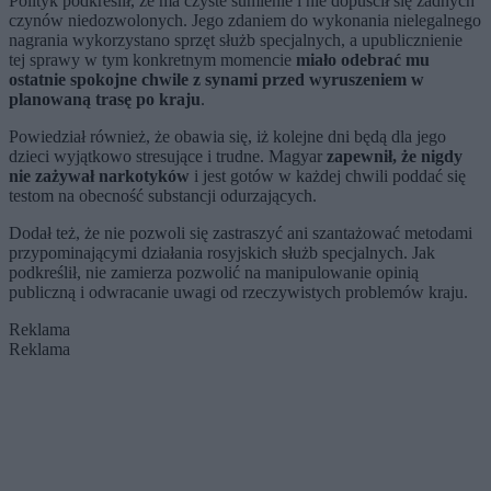
Polityk podkreślił, że ma czyste sumienie i nie dopuścił się żadnych
czynów niedozwolonych. Jego zdaniem do wykonania nielegalnego
nagrania wykorzystano sprzęt służb specjalnych, a upublicznienie
tej sprawy w tym konkretnym momencie
miało odebrać mu
ostatnie spokojne chwile z synami przed wyruszeniem w
planowaną trasę po kraju
.
Powiedział również, że obawia się, iż kolejne dni będą dla jego
dzieci wyjątkowo stresujące i trudne. Magyar
zapewnił, że nigdy
nie zażywał narkotyków
i jest gotów w każdej chwili poddać się
testom na obecność substancji odurzających.
Dodał też, że nie pozwoli się zastraszyć ani szantażować metodami
przypominającymi działania rosyjskich służb specjalnych. Jak
podkreślił, nie zamierza pozwolić na manipulowanie opinią
publiczną i odwracanie uwagi od rzeczywistych problemów kraju.
Reklama
Reklama