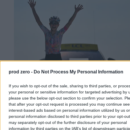
prod zero -
Do Not Process My Personal Information
Niewiadoma-Phinney wygrywa etap na Mont
If you wish to opt-out of the sale, sharing to third parties, or proce
Ventoux. Polka liderką Tour de France
your personal or sensitive information for targeted advertising by 
please use the below opt-out section to confirm your selection. Pl
Katarzyna Niewiadoma-Phinney (Canyon-SRAM) wygrała 7. etap
that after your opt-out request is processed you may continue see
Tour de France Kobiet, kończący się na szczycie Mont Ventoux, i
interest-based ads based on personal information utilized by us or
została nową liderką klasyfikacji generalnej. To jej pierwsze
personal information disclosed to third parties prior to your opt-ou
etapowe zwycięstwo od 2019 r. Ósma na etapie była Dominika
Włodarczyk (UAE Team ADQ), tracąc 3 minuty i 26 sekund.
may separately opt-out of the further disclosure of your personal
information by third parties on the IAB’s list of downstream partici