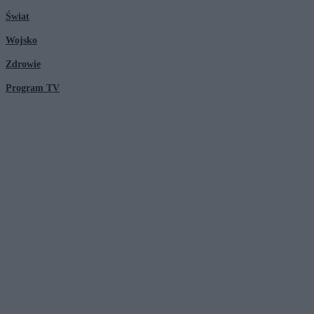
Świat
Wojsko
Zdrowie
Program TV
© 2026 Kanał Zero Spółka Akcyjna