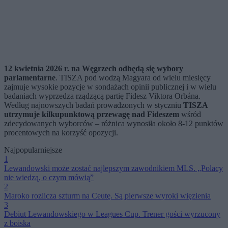
12 kwietnia 2026 r. na Węgrzech odbędą się wybory
parlamentarne
. TISZA pod wodzą Magyara od wielu miesięcy
zajmuje wysokie pozycje w sondażach opinii publicznej i w wielu
badaniach wyprzedza rządzącą partię Fidesz Viktora Orbána.
Według najnowszych badań prowadzonych w styczniu
TISZA
utrzymuje kilkupunktową przewagę nad Fideszem
wśród
zdecydowanych wyborców – różnica wynosiła około 8-12 punktów
procentowych na korzyść opozycji.
Najpopularniejsze
1
Lewandowski może zostać najlepszym zawodnikiem MLS. „Polacy
nie wiedzą, o czym mówią”
2
Maroko rozlicza szturm na Ceutę. Są pierwsze wyroki więzienia
3
Debiut Lewandowskiego w Leagues Cup. Trener gości wyrzucony
z boiska