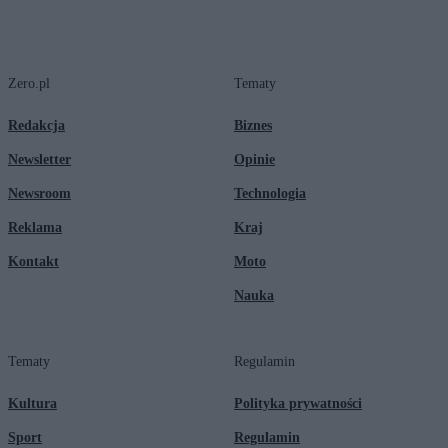
Zero.pl
Tematy
Redakcja
Biznes
Newsletter
Opinie
Newsroom
Technologia
Reklama
Kraj
Kontakt
Moto
Nauka
Tematy
Regulamin
Kultura
Polityka prywatności
Sport
Regulamin