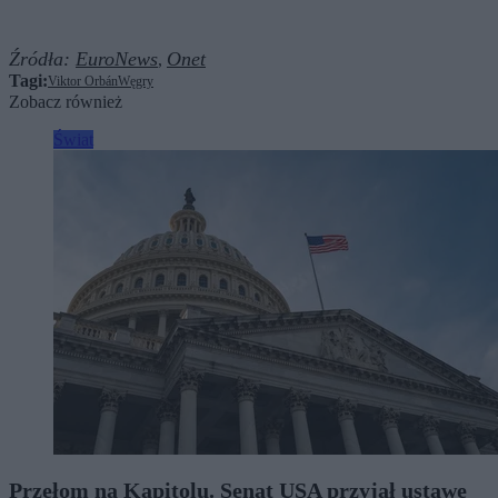
Źródła:
EuroNews
Onet
,
Tagi:
Viktor Orbán
Węgry
Zobacz również
Świat
Przełom na Kapitolu. Senat USA przyjął ustawę