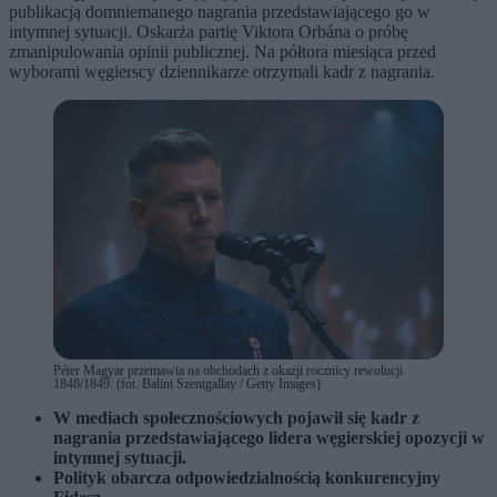
publikacją domniemanego nagrania przedstawiającego go w
intymnej sytuacji. Oskarża partię Viktora Orbána o próbę
zmanipulowania opinii publicznej. Na półtora miesiąca przed
wyborami węgierscy dziennikarze otrzymali kadr z nagrania.
Péter Magyar przemawia na obchodach z okazji rocznicy rewolucji
1848/1849. (fot. Balint Szentgallay / Getty Images)
W mediach społecznościowych pojawił się kadr z
nagrania przedstawiającego lidera węgierskiej opozycji w
intymnej sytuacji.
Polityk obarcza odpowiedzialnością konkurencyjny