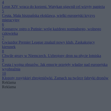
4
Leon XIV wraca do korzeni. Watykan ujawnił cel wizyty papieża
5
Ceuta. Mała hiszpańska eksklawa, wielki europejski kryzys
migracyjny
6
Kasparow ostro o Putinie: wróg każdego normalnego, wolnego
człowieka
7
Gwiazdor Premier League znalazł nowy klub. Zaskakujący
kierunek
8
Chwile grozy w Niemczech. Uzbrojony dron na płycie lotniska
9
Ceuta i wojna obrazów. Jak emocje przejęły władzę nad europejską
wyobraźnią
10
Kłopoty rosyjskiej zbrojeniówki. Zamach na twórcę fabryki dronów
Reklama
Reklama