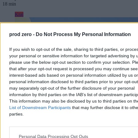
18 min
Kraj
prod zero -
Do Not Process My Personal Information
If you wish to opt-out of the sale, sharing to third parties, or proce
your personal or sensitive information for targeted advertising by 
please use the below opt-out section to confirm your selection. Pl
that after your opt-out request is processed you may continue see
interest-based ads based on personal information utilized by us or
personal information disclosed to third parties prior to your opt-ou
may separately opt-out of the further disclosure of your personal
information by third parties on the IAB’s list of downstream partici
This information may also be disclosed by us to third parties on t
List of Downstream Participants
that may further disclose it to othe
Dwaj chłopcy wyciągnięci ze zbiornika ppoż. w
parties.
Szczecinie. Udana reanimacja
W sobotę po godz. 14 w Szczecinie dwóch chłopców w wieku 9 i
11 lat wpadło do zbiornika przeciwpożarowego na terenie SP 18.
Personal Data Processing Opt Outs