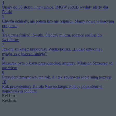
4
Upały do 38 stopni i nawałnice. IMGW i RCB wydały alerty dla
Polski
5
Chwila ochłody, ale potem lato nie odpuści. Mamy nową wakacyjną
prognozę
6
Tragiczna śmierć 15-latki. Śledczy milczą, rodzice apelują do
świadków
7
Jeziora znikają z krajobrazu Wielkopolski. „Ludzie dzwonią i
pytają, czy jeszcze istnieją”
8
Mazurek pyta o koszt prezydenckiej imprezy. Minister: Szczerze, to
nie wiem
9
Prezydent zmarnował ten rok. A i tak zbudował sobie silną pozycję
10
Rok prezydentury Karola Nawrockiego. Polacy podzieleni w
najnowszym sondażu
Reklama
Reklama