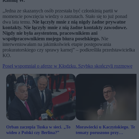
Kamilą W.
„Jedna ze skazanych osób przestała być członkinią partii w
momencie powzięcia wiedzy o zarzutach. Stało się to już ponad
dwa lata temu.
Nie łączyły mnie z nią nigdy żadne prywatne
kontakty. Nie łączyły mnie z nią żadne kontakty zawodowe.
Nigdy nie była asystentem, pracownikiem ani
współpracownikiem mojego biura poselskiego.
Nie
interweniowałam na jakimkolwiek etapie postępowania
prokuratorskiego czy sprawy karnej” – podkreśliła przedstawicielka
KO.
Poseł wspomniał o aferze w Kłodzku. Szybko skończyli rozmowę
Orban zaczepia Tuska w sieci. „To
Morawiecki u Kaczyńskiego. Te
wideo z Polski czy Berlina?”
tematy poruszono przy
Nowogrodzkiej