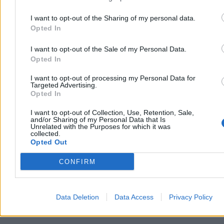
Wyciągnęli ich przypadkowi przechodnie, a strażacy i ratownicy
medyczni przywrócili obu chłopcom czynności życiowe. Policja
I want to opt-out of the Sharing of my personal data.
bada okoliczności zdarzenia pod nadzorem prokuratury.
Opted In
I want to opt-out of the Sale of my Personal Data.
Opted In
Aleksandra Cieślik
Wczoraj 20:06
I want to opt-out of processing my Personal Data for
3 min
Targeted Advertising.
Reklama
Opted In
Reklama
I want to opt-out of Collection, Use, Retention, Sale,
and/or Sharing of my Personal Data that Is
Unrelated with the Purposes for which it was
collected.
Opted Out
CONFIRM
Data Deletion
Data Access
Privacy Policy