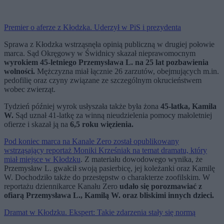
Premier o aferze z Kłodzka. Uderzył w PiS i prezydenta
Sprawa z Kłodzka wstrząsnęła opinią publiczną w drugiej połowie
marca. Sąd Okręgowy w Świdnicy skazał nieprawomocnym
wyrokiem 45-letniego Przemysława L. na 25 lat pozbawienia
wolności.
Mężczyzna miał łącznie 26 zarzutów, obejmujących m.in.
pedofilię oraz czyny związane ze szczególnym okrucieństwem
wobec zwierząt.
Tydzień później wyrok usłyszała także była żona
45-latka, Kamila
W.
Sąd uznał 41-latkę za winną nieudzielenia pomocy małoletniej
ofierze i skazał ją na
6,5 roku więzienia.
Pod koniec marca na Kanale Zero został opublikowany
wstrząsający reportaż Moniki Krześniak na temat dramatu, który
miał miejsce w Kłodzku
. Z materiału dowodowego wynika, że
Przemysław L. gwałcił swoją pasierbicę, jej koleżanki oraz Kamilę
W. Dochodziło także do przestępstw o charakterze zoofilskim. W
reportażu dziennikarce Kanału Zero
udało się porozmawiać z
ofiarą Przemysława L., Kamilą W. oraz bliskimi innych dzieci.
Dramat w Kłodzku. Ekspert: Takie zdarzenia stały się normą