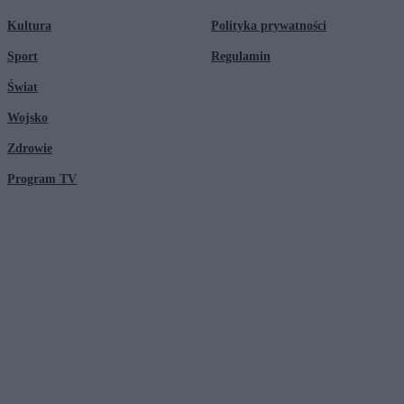
Kultura
Polityka prywatności
Sport
Regulamin
Świat
Wojsko
Zdrowie
Program TV
© 2026 Kanał Zero Spółka Akcyjna