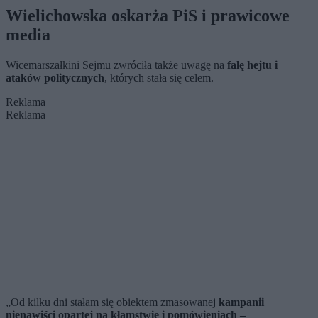
Wielichowska oskarża PiS i prawicowe
media
Wicemarszałkini Sejmu zwróciła także uwagę na
falę hejtu i
ataków politycznych
, których stała się celem.
Reklama
Reklama
„Od kilku dni stałam się obiektem zmasowanej
kampanii
nienawiści opartej na kłamstwie i pomówieniach –