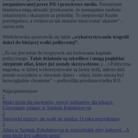
zorganizowanej przez PiS i prawicowe media
. Powtarzane
kłamstwa mają utrwalić przekonanie, że pomagałam osobom
oskarżonym i skazanym za pedofilię. To nieprawda! Każde
przestępstwo, a zwłaszcza tak straszne musi zostać ukarane” -
zaznaczyła.
Wielichowska sprzeciwiła się także
„wykorzystywaniu tragedii
dzieci do bieżącej walki politycznej”.
„To nie jest temat do rozgrywek ani budowania kapitału
politycznego.
Takie działania są szkodliwe i mogą pogłębiać
cierpienie ofiar, które już zostały skrzywdzone.
(…) Polityczna
nagonka, w której wykorzystywane są farmy trolli, uderza dziś
przede wszystkim w niewinne dzieci – ofiary, które muszą być
bezwzględnie chronione” – podkreśliła przedstawicielka KO.
Najpopularniejsze
1
Mniej łóżek dla pacjentów, więcej gabinetów dla lekarzy.
Ujawniamy zmiany w Szpitalu Południowym
2
Nawrocki niszczy, ale wajb się zgadza. O roku prezydentury
3
Afera w Szpitalu Południowym to wierzchołek góry lodowej. „A
góra może być całkiem spora”