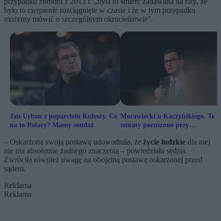
przypadku zbrodni z 2013 r. „była to śmierć zadawana na raty, że
było to cierpienie rozciągnięte w czasie i że w tym przypadku
możemy mówić o szczególnym okrucieństwie”.
Jan Urban z poparciem Kuleszy. Co
Morawiecki u Kaczyńskiego. Te
na to Polacy? Mamy sondaż
tematy poruszono przy
Nowogrodzkiej
– Oskarżona swoją postawą udowodniła, że
życie ludzkie
dla niej
nie ma absolutnie żadnego znaczenia – powiedziała sędzia.
Zwróciła również uwagę na obojętną postawę oskarżonej przed
sądem.
Reklama
Reklama