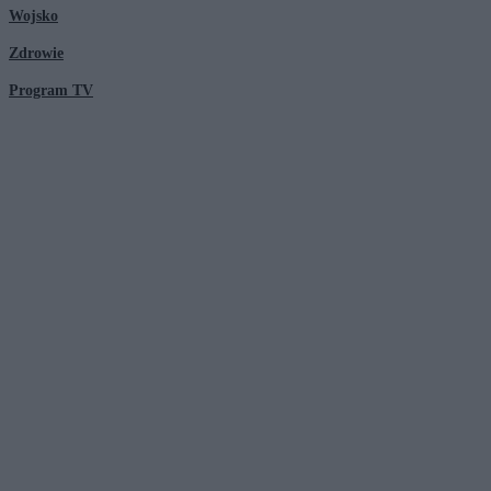
Wojsko
Zdrowie
Program TV
© 2026 Kanał Zero Spółka Akcyjna