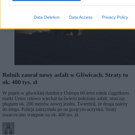
Data Deletion
Data Access
Privacy Policy
Rolnik zaorał nowy asfalt w Gliwicach. Straty to
ok. 400 tys. zł
W piątek w gliwickiej dzielnicy Ostropa 60-letni rolnik ciągnikiem
marki Ursus celowo wjechał na świeżo położony asfalt, niszcząc
pługiem ok. 200 metrów nowej jezdni. Twierdził, że droga należy
do niego. Policja zatrzymała go na gorącym uczynku. Straty
oszacowano wstępnie na ok. 400 tys. zł.