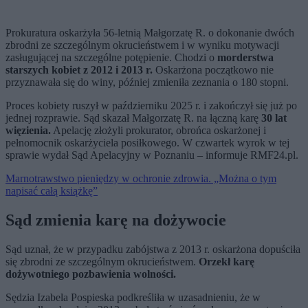
Prokuratura oskarżyła 56-letnią Małgorzatę R. o dokonanie dwóch
zbrodni ze szczególnym okrucieństwem i w wyniku motywacji
zasługującej na szczególne potępienie. Chodzi o
morderstwa
starszych kobiet z 2012 i 2013 r.
Oskarżona początkowo nie
przyznawała się do winy, później zmieniła zeznania o 180 stopni.
Proces kobiety ruszył w październiku 2025 r. i zakończył się już po
jednej rozprawie. Sąd skazał Małgorzatę R. na łączną karę
30 lat
więzienia.
Apelację złożyli prokurator, obrońca oskarżonej i
pełnomocnik oskarżyciela posiłkowego. W czwartek wyrok w tej
sprawie wydał Sąd Apelacyjny w Poznaniu – informuje RMF24.pl.
Marnotrawstwo pieniędzy w ochronie zdrowia. „Można o tym
napisać całą książkę”
Sąd zmienia karę na dożywocie
Sąd uznał, że w przypadku zabójstwa z 2013 r. oskarżona dopuściła
się zbrodni ze szczególnym okrucieństwem.
Orzekł karę
dożywotniego pozbawienia wolności.
Sędzia Izabela Pospieska podkreśliła w uzasadnieniu, że w