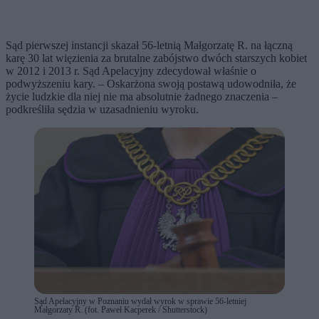
Sąd pierwszej instancji skazał 56-letnią Małgorzatę R. na łączną
karę 30 lat więzienia za brutalne zabójstwo dwóch starszych kobiet
w 2012 i 2013 r. Sąd Apelacyjny zdecydował właśnie o
podwyższeniu kary. – Oskarżona swoją postawą udowodniła, że
życie ludzkie dla niej nie ma absolutnie żadnego znaczenia –
podkreśliła sędzia w uzasadnieniu wyroku.
Sąd Apelacyjny w Poznaniu wydał wyrok w sprawie 56-letniej
Małgorzaty R. (fot. Paweł Kacperek / Shutterstock)