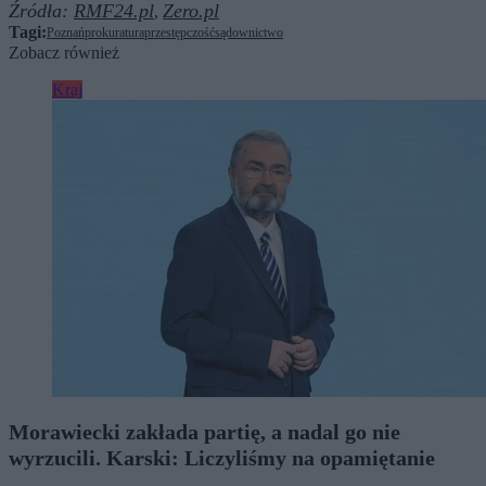
Źródła:
RMF24.pl
Zero.pl
,
Tagi:
Poznań
prokuratura
przestępczość
sądownictwo
Zobacz również
Kraj
Morawiecki zakłada partię, a nadal go nie
wyrzucili. Karski: Liczyliśmy na opamiętanie