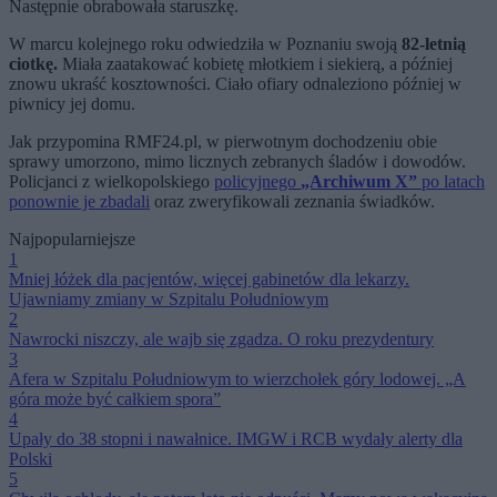
Następnie obrabowała staruszkę.
W marcu kolejnego roku odwiedziła w Poznaniu swoją
82-letnią
ciotkę.
Miała zaatakować kobietę młotkiem i siekierą, a później
znowu ukraść kosztowności. Ciało ofiary odnaleziono później w
piwnicy jej domu.
Jak przypomina RMF24.pl, w pierwotnym dochodzeniu obie
sprawy umorzono, mimo licznych zebranych śladów i dowodów.
Policjanci z wielkopolskiego
policyjnego
„Archiwum X”
po latach
ponownie je zbadali
oraz zweryfikowali zeznania świadków.
Najpopularniejsze
1
Mniej łóżek dla pacjentów, więcej gabinetów dla lekarzy.
Ujawniamy zmiany w Szpitalu Południowym
2
Nawrocki niszczy, ale wajb się zgadza. O roku prezydentury
3
Afera w Szpitalu Południowym to wierzchołek góry lodowej. „A
góra może być całkiem spora”
4
Upały do 38 stopni i nawałnice. IMGW i RCB wydały alerty dla
Polski
5