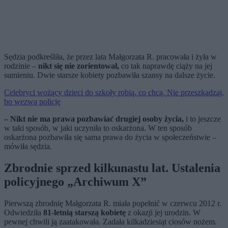
Sędzia podkreśliła, że przez lata Małgorzata R. pracowała i żyła w
rodzinie –
nikt się nie zorientował,
co tak naprawdę ciąży na jej
sumieniu. Dwie starsze kobiety pozbawiła szansy na dalsze życie.
Celebryci wożący dzieci do szkoły robią, co chcą. Nie przeszkadzaj,
bo wezwą policję
– Nikt nie ma prawa pozbawiać drugiej osoby życia,
i to jeszcze
w taki sposób, w jaki uczyniła to oskarżona. W ten sposób
oskarżona pozbawiła się sama prawa do życia w społeczeństwie –
mówiła sędzia.
Zbrodnie sprzed kilkunastu lat. Ustalenia
policyjnego „Archiwum X”
Pierwszą zbrodnię Małgorzata R. miała popełnić w czerwcu 2012 r.
Odwiedziła
81-letnią starszą kobietę
z okazji jej urodzin. W
pewnej chwili ją zaatakowała. Zadała kilkadziesiąt ciosów nożem.