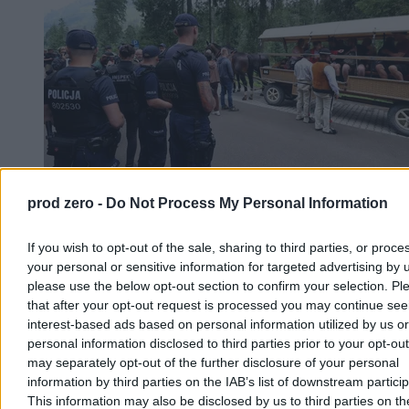
prod zero -
Do Not Process My Personal Information
Pikieta przeciw transportowi konnemu do
If you wish to opt-out of the sale, sharing to third parties, or proce
Morskiego Oka. Wozacy odpierają zarzuty
your personal or sensitive information for targeted advertising by 
please use the below opt-out section to confirm your selection. Pl
W sobotę na Palenicy Białczańskiej odbyła się pikieta przeciw
that after your opt-out request is processed you may continue see
transportowi konnemu do Morskiego Oka. Aktywiści z ruchu Dla
interest-based ads based on personal information utilized by us or
Zwierząt i DIOZ domagają się całkowitego zakazu przewozów,
personal information disclosed to third parties prior to your opt-ou
twierdząc, że konie są męczone. Wozacy i eksperci weterynarii
wskazują, że zwierzęta są corocznie badane i chronione
may separately opt-out of the further disclosure of your personal
regulaminem TPN.
information by third parties on the IAB’s list of downstream partici
This information may also be disclosed by us to third parties on t