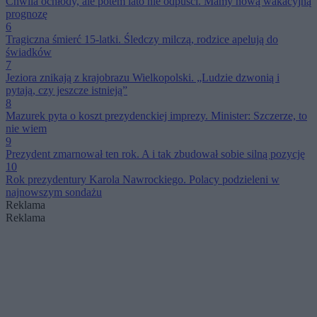
Chwila ochłody, ale potem lato nie odpuści. Mamy nową wakacyjną
prognozę
6
Tragiczna śmierć 15-latki. Śledczy milczą, rodzice apelują do
świadków
7
Jeziora znikają z krajobrazu Wielkopolski. „Ludzie dzwonią i
pytają, czy jeszcze istnieją”
8
Mazurek pyta o koszt prezydenckiej imprezy. Minister: Szczerze, to
nie wiem
9
Prezydent zmarnował ten rok. A i tak zbudował sobie silną pozycję
10
Rok prezydentury Karola Nawrockiego. Polacy podzieleni w
najnowszym sondażu
Reklama
Reklama