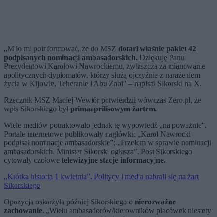
„Miło mi poinformować, że do MSZ
dotarł właśnie pakiet 42
podpisanych nominacji ambasadorskich.
Dziękuję Panu
Prezydentowi Karolowi Nawrockiemu, zwłaszcza za mianowanie
apolitycznych dyplomatów, którzy służą ojczyźnie z narażeniem
życia w Kijowie, Teheranie i Abu Zabi” – napisał Sikorski na X.
Rzecznik MSZ Maciej Wewiór potwierdził wówczas Zero.pl, że
wpis Sikorskiego był
primaaprilisowym żartem.
Wiele mediów potraktowało jednak tę wypowiedź „na poważnie”.
Portale internetowe publikowały nagłówki: „Karol Nawrocki
podpisał nominacje ambasadorskie”; „Przełom w sprawie nominacji
ambasadorskich. Minister Sikorski ogłasza”. Post Sikorskiego
cytowały czołowe
telewizyjne stacje informacyjne.
„Krótka historia 1 kwietnia”. Politycy i media nabrali się na żart
Sikorskiego
Opozycja oskarżyła później Sikorskiego o
nierozważne
zachowanie.
„Wielu ambasadorów/kierowników placówek niestety