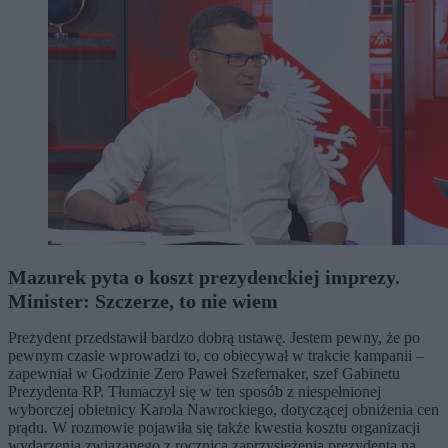
Mazurek pyta o koszt prezydenckiej imprezy.
Minister: Szczerze, to nie wiem
Prezydent przedstawił bardzo dobrą ustawę. Jestem pewny, że po
pewnym czasie wprowadzi to, co obiecywał w trakcie kampanii –
zapewniał w Godzinie Zero Paweł Szefernaker, szef Gabinetu
Prezydenta RP. Tłumaczył się w ten sposób z niespełnionej
wyborczej obietnicy Karola Nawrockiego, dotyczącej obniżenia cen
prądu. W rozmowie pojawiła się także kwestia kosztu organizacji
wydarzenia związanego z rocznicą zaprzysiężenia prezydenta na