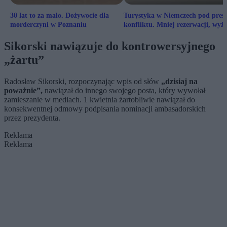
30 lat to za mało. Dożywocie dla
Turystyka w Niemczech pod pres
morderczyni w Poznaniu
konfliktu. Mniej rezerwacji, wyżs
ceny wyjazdów
Sikorski nawiązuje do kontrowersyjnego
„żartu”
Radosław Sikorski, rozpoczynając wpis od słów
„dzisiaj na
poważnie”,
nawiązał do innego swojego posta, który wywołał
zamieszanie w mediach. 1 kwietnia żartobliwie nawiązał do
konsekwentnej odmowy podpisania nominacji ambasadorskich
przez prezydenta.
Reklama
Reklama