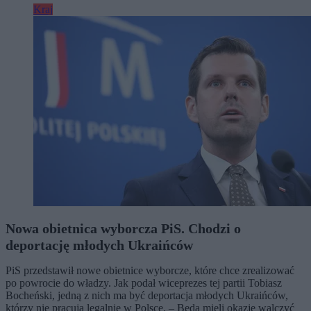
Kraj
Nowa obietnica wyborcza PiS. Chodzi o
deportację młodych Ukraińców
PiS przedstawił nowe obietnice wyborcze, które chce zrealizować
po powrocie do władzy. Jak podał wiceprezes tej partii Tobiasz
Bocheński, jedną z nich ma być deportacja młodych Ukraińców,
którzy nie pracują legalnie w Polsce. – Będą mieli okazję walczyć