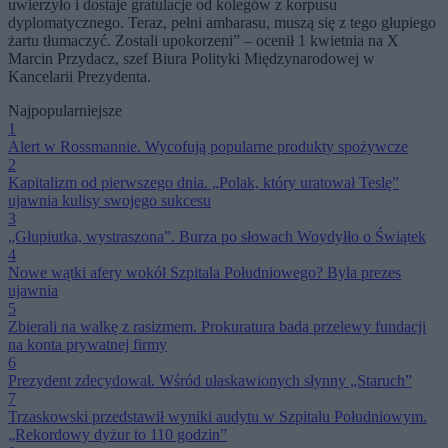
uwierzyło i dostaje gratulacje od kolegów z korpusu
dyplomatycznego. Teraz, pełni ambarasu, muszą się z tego głupiego
żartu tłumaczyć. Zostali upokorzeni” – ocenił 1 kwietnia na X
Marcin Przydacz, szef Biura Polityki Międzynarodowej w
Kancelarii Prezydenta.
Najpopularniejsze
1
Alert w Rossmannie. Wycofują popularne produkty spożywcze
2
Kapitalizm od pierwszego dnia. „Polak, który uratował Teslę”
ujawnia kulisy swojego sukcesu
3
„Głupiutka, wystraszona”. Burza po słowach Woydyłło o Świątek
4
Nowe wątki afery wokół Szpitala Południowego? Była prezes
ujawnia
5
Zbierali na walkę z rasizmem. Prokuratura bada przelewy fundacji
na konta prywatnej firmy
6
Prezydent zdecydował. Wśród ułaskawionych słynny „Staruch”
7
Trzaskowski przedstawił wyniki audytu w Szpitalu Południowym.
„Rekordowy dyżur to 110 godzin”