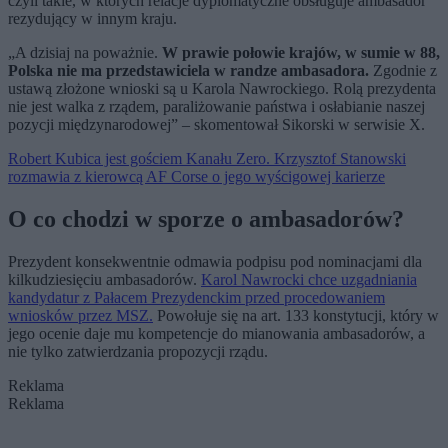
czyli takie, w których relacje dyplomatyczne obsługuje ambasador
rezydujący w innym kraju.
„A dzisiaj na poważnie.
W prawie połowie krajów, w sumie w 88,
Polska nie ma przedstawiciela w randze ambasadora.
Zgodnie z
ustawą złożone wnioski są u Karola Nawrockiego. Rolą prezydenta
nie jest walka z rządem, paraliżowanie państwa i osłabianie naszej
pozycji międzynarodowej” – skomentował Sikorski w serwisie X.
Robert Kubica jest gościem Kanału Zero. Krzysztof Stanowski
rozmawia z kierowcą AF Corse o jego wyścigowej karierze
O co chodzi w sporze o ambasadorów?
Prezydent konsekwentnie odmawia podpisu pod nominacjami dla
kilkudziesięciu ambasadorów.
Karol Nawrocki chce uzgadniania
kandydatur z Pałacem Prezydenckim przed procedowaniem
wniosków przez MSZ.
Powołuje się na art. 133 konstytucji, który w
jego ocenie daje mu kompetencje do mianowania ambasadorów, a
nie tylko zatwierdzania propozycji rządu.
Reklama
Reklama