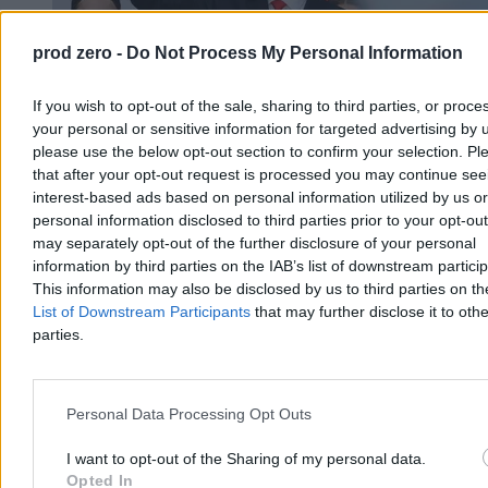
prod zero -
Do Not Process My Personal Information
If you wish to opt-out of the sale, sharing to third parties, or proce
your personal or sensitive information for targeted advertising by 
please use the below opt-out section to confirm your selection. Pl
that after your opt-out request is processed you may continue see
Nawrocki podsumowuje pierwszy rok kadencji.
interest-based ads based on personal information utilized by us or
„Chcę, byście mnie oceniali”
personal information disclosed to third parties prior to your opt-ou
may separately opt-out of the further disclosure of your personal
– Bardzo się cieszę, że w rok od zaprzysiężenia jesteście ze swoim
information by third parties on the IAB’s list of downstream partici
prezydentem w naszym wspólnym domu. Wy zdecydowaliście o
This information may also be disclosed by us to third parties on t
tym, że mam być waszym głosem w Pałacu Prezydenckim –
List of Downstream Participants
that may further disclose it to othe
powiedział Karol Nawrocki podczas obchodów rocznicy jego
parties.
zaprzysiężenia na stanowisko prezydenta RP. W trackie wystąpienia
zapowiedział, że w ciągu kilku miesięcy będzie przedstawiona
prezydencka strategia rozwoju.
Personal Data Processing Opt Outs
I want to opt-out of the Sharing of my personal data.
Paweł Żurek
Opted In
Wczoraj 18:56