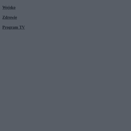
Wojsko
Zdrowie
Program TV
© 2026 Kanał Zero Spółka Akcyjna