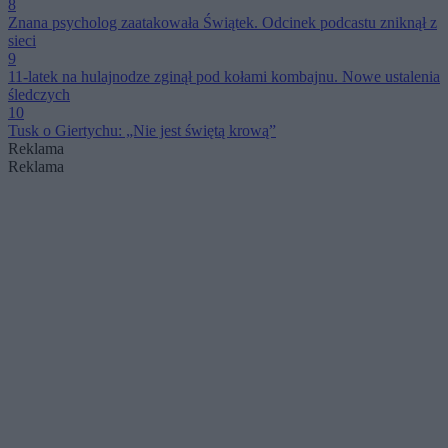
8
Znana psycholog zaatakowała Świątek. Odcinek podcastu zniknął z
sieci
9
11-latek na hulajnodze zginął pod kołami kombajnu. Nowe ustalenia
śledczych
10
Tusk o Giertychu: „Nie jest świętą krową”
Reklama
Reklama