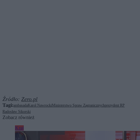
Źródło:
Zero.pl
Tagi:
ambasada
Karol Nawrocki
Ministerstwo Spraw Zagranicznych
prezydent RP
Radosław Sikorski
Zobacz również
Kraj