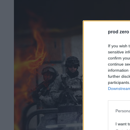
prod zero
If you wish 
sensitive in
confirm you
continue se
information 
further disc
participants
Downstream 
Persona
I want t