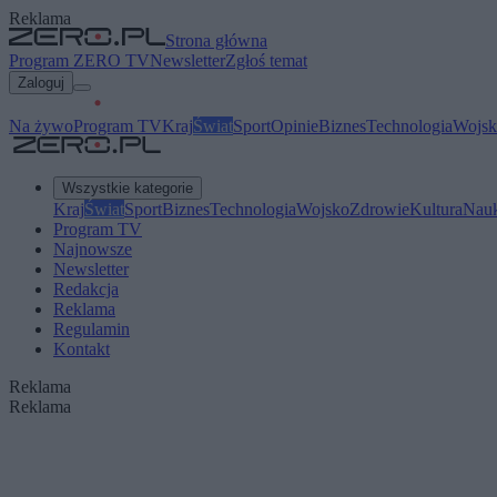
Reklama
Strona główna
Program ZERO TV
Newsletter
Zgłoś temat
Zaloguj
Na żywo
Program TV
Kraj
Świat
Sport
Opinie
Biznes
Technologia
Wojsk
Wszystkie kategorie
Kraj
Świat
Sport
Biznes
Technologia
Wojsko
Zdrowie
Kultura
Nau
Program TV
Najnowsze
Newsletter
Redakcja
Reklama
Regulamin
Kontakt
Reklama
Reklama