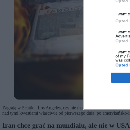
Opted 
I want t
Opted 
I want 
Advertis
Opted 
I want t
of my P
was col
Opted 
Zagrają w Seattle i Los Angeles, czy nie ma na to najmniejszych szan
nad tymi kwestiami właściwie od pierwszego dnia, po amerykańsko-iz
Iran chce grać na mundialu, ale nie w USA