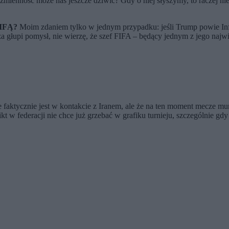
zmienność może nas jeszcze dziwić? Gdy o niej słyszymy, to raczej n
FIFĄ?
Moim zdaniem tylko w jednym przypadku: jeśli Trump powie Infa
 głupi pomysł, nie wierzę, że szef FIFA – będący jednym z jego najwi
że faktycznie jest w kontakcie z Iranem, ale że na ten moment mecze
kt w federacji nie chce już grzebać w grafiku turnieju, szczególnie gd