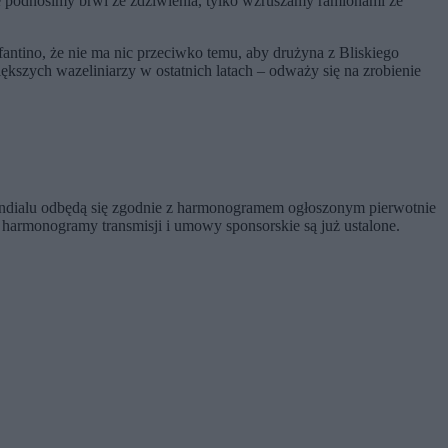
ie podnosimy brwi ze zdziwienia, tylko wzruszamy ramionami ze
ntino, że nie ma nic przeciwko temu, aby drużyna z Bliskiego
ększych wazeliniarzy w ostatnich latach – odważy się na zrobienie
 mundialu odbędą się zgodnie z harmonogramem ogłoszonym pierwotnie
y harmonogramy transmisji i umowy sponsorskie są już ustalone.