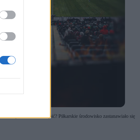
rezentacja może ich zastąpić? Piłkarskie środowisko zastanawiało się