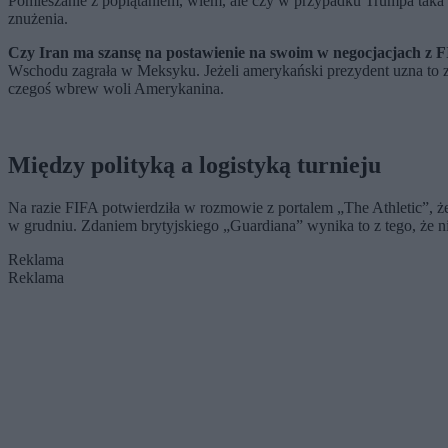
Pomieszanie z poplątaniem, wiem, ale czy w przypadku Trumpa taka 
znużenia.
Czy Iran ma szansę na postawienie na swoim w negocjacjach z 
Wschodu zagrała w Meksyku. Jeżeli amerykański prezydent uzna to za
czegoś wbrew woli Amerykanina.
Między polityką a logistyką turnieju
Na razie FIFA potwierdziła w rozmowie z portalem „The Athletic”, 
w grudniu. Zdaniem brytyjskiego „Guardiana” wynika to z tego, że ni
Reklama
Reklama