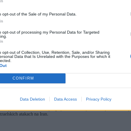
In
o opt-out of the Sale of my Personal Data.
In
to opt-out of processing my Personal Data for Targeted
ing.
In
o opt-out of Collection, Use, Retention, Sale, and/or Sharing
ersonal Data that Is Unrelated with the Purposes for which it
lected.
Out
CONFIRM
Data Deletion
Data Access
Privacy Policy
s? A jeśli ostatecznie nie wystąpią w Stanach Zjednoczonych, która rep
raelskich atakach na Iran.