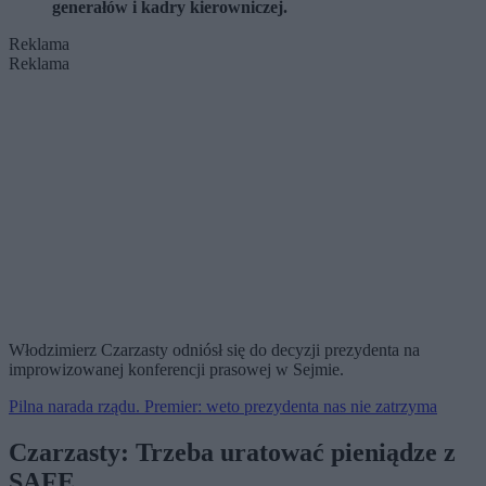
generałów i kadry kierowniczej.
Reklama
Reklama
Włodzimierz Czarzasty odniósł się do decyzji prezydenta na
improwizowanej konferencji prasowej w Sejmie.
Pilna narada rządu. Premier: weto prezydenta nas nie zatrzyma
Czarzasty: Trzeba uratować pieniądze z
SAFE