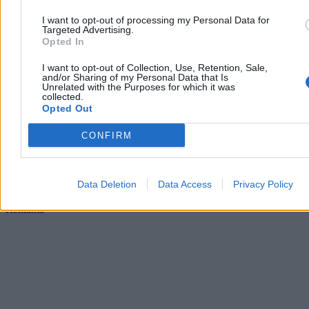
Nawrockiego
I want to opt-out of processing my Personal Data for
Targeted Advertising.
Pod hasłem „Ku nowemu rządowi” Prawo i Sprawiedliwość
Opted In
zorganizowało konferencję programową partii, która zbiegła się z
rocznicą zaprzysiężenia prezydenta Karola Nawrockiego. Podczas
I want to opt-out of Collection, Use, Retention, Sale,
wydarzenia głos zabrali m.in. Jarosław Kaczyński i Przemysław
and/or Sharing of my Personal Data that Is
Czarnek. Sytuację ugrupowania i rosnącą konkurencję na prawej
Unrelated with the Purposes for which it was
stronie sceny politycznej komentuje dla nas dr hab. Piotr Borowiec z
collected.
UJ.
Opted Out
CONFIRM
Tomasz Pałasz
Dzisiaj 16:26
3 min
Data Deletion
Data Access
Privacy Policy
Reklama
Reklama