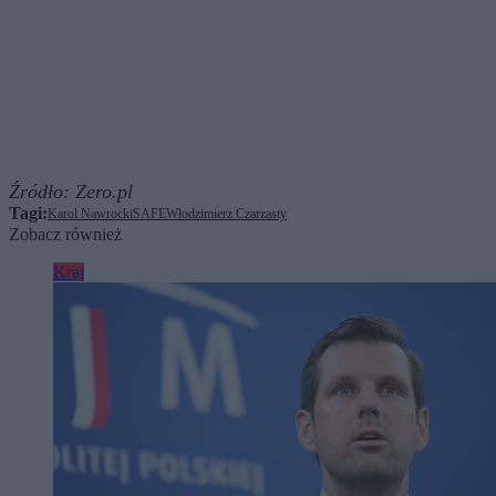
Źródło:
Zero.pl
Tagi:
Karol Nawrocki
SAFE
Włodzimierz Czarzasty
Zobacz również
Kraj