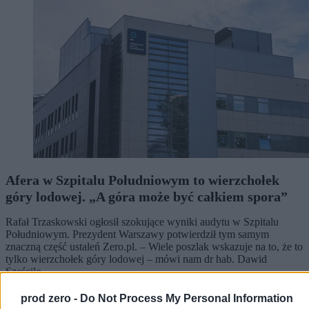
Afera w Szpitalu Południowym to wierzchołek
góry lodowej. „A góra może być całkiem spora”
Rafał Trzaskowski ogłosił szokujące wyniki audytu w Szpitalu
Południowym. Prezydent Warszawy potwierdził tym samym
znaczną część ustaleń Zero.pl. – Wiele poszlak wskazuje na to, że to
tylko wierzchołek góry lodowej – mówi nam dr hab. Dawid
Sześciło.
prod zero -
Do Not Process My Personal Information