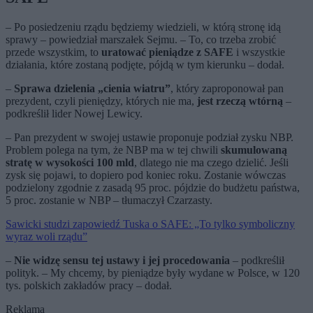
– Po posiedzeniu rządu będziemy wiedzieli, w którą stronę idą
sprawy – powiedział marszałek Sejmu. – To, co trzeba zrobić
przede wszystkim, to
uratować pieniądze z SAFE
i wszystkie
działania, które zostaną podjęte, pójdą w tym kierunku – dodał.
–
Sprawa dzielenia „cienia wiatru”
, który zaproponował pan
prezydent, czyli pieniędzy, których nie ma,
jest rzeczą wtórną
–
podkreślił lider Nowej Lewicy.
– Pan prezydent w swojej ustawie proponuje podział zysku NBP.
Problem polega na tym, że NBP ma w tej chwili
skumulowaną
stratę w wysokości 100 mld
, dlatego nie ma czego dzielić. Jeśli
zysk się pojawi, to dopiero pod koniec roku. Zostanie wówczas
podzielony zgodnie z zasadą 95 proc. pójdzie do budżetu państwa,
5 proc. zostanie w NBP – tłumaczył Czarzasty.
Sawicki studzi zapowiedź Tuska o SAFE: „To tylko symboliczny
wyraz woli rządu”
–
Nie widzę sensu tej ustawy i jej procedowania
– podkreślił
polityk. – My chcemy, by pieniądze były wydane w Polsce, w 120
tys. polskich zakładów pracy – dodał.
Reklama