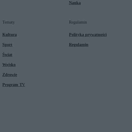
Nauka
Tematy
Regulamin
Kultura
Polityka prywatności
Sport
Regulamin
Świat
Wojsko
Zdrowie
Program TV
© 2026 Kanał Zero Spółka Akcyjna