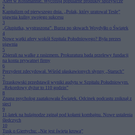
Alert w Rossmannie. Wycofują popularne produkty spożywcze
2
Kapitalizm od pierwszego dnia. „Polak, który uratował Teslę”
ujawnia kulisy swojego sukcesu
3
„Głupiutka, wystraszona”. Burza po słowach Woydyłło o Świątek
4
Nowe wątki afery wokół Szpitala Południowego? Była prezes
ujawnia
5
Zbierali na walkę z rasizmem. Prokuratura bada przelewy fundacji
na konta prywatnej firmy
6
Prezydent zdecydował. Wśród ułaskawionych słynny „Staruch”
7
Trzaskowski przedstawił wyniki audytu w Szpitalu Południowym.
„Rekordowy dyżur to 110 godzin”
8
Znana psycholog zaatakowała Świątek. Odcinek podcastu zniknął z
sieci
9
11-latek na hulajnodze zginął pod kołami kombajnu. Nowe ustalenia
śledczych
10
Tusk o Giertychu: „Nie jest świętą krową”