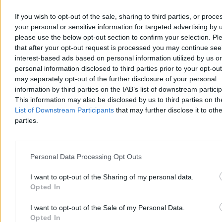
Kasjan Owsianko
If you wish to opt-out of the sale, sharing to third parties, or proce
Dzisiaj 17:22
your personal or sensitive information for targeted advertising by 
8 min
please use the below opt-out section to confirm your selection. Pl
Kraj
that after your opt-out request is processed you may continue see
interest-based ads based on personal information utilized by us or
personal information disclosed to third parties prior to your opt-ou
may separately opt-out of the further disclosure of your personal
information by third parties on the IAB’s list of downstream partici
This information may also be disclosed by us to third parties on t
List of Downstream Participants
that may further disclose it to othe
parties.
Personal Data Processing Opt Outs
I want to opt-out of the Sharing of my personal data.
Opted In
PiS szuka nowego otwarcia. Konferencja
I want to opt-out of the Sale of my Personal Data.
programowa w rocznicę prezydentury
Opted In