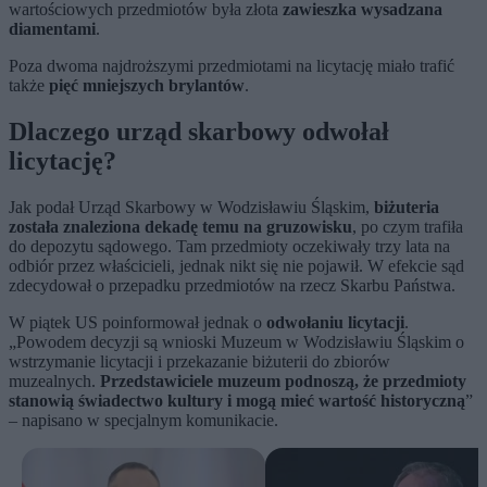
wartościowych przedmiotów była złota
zawieszka wysadzana
diamentami
.
Poza dwoma najdroższymi przedmiotami na licytację miało trafić
także
pięć mniejszych brylantów
.
Dlaczego urząd skarbowy odwołał
licytację?
Jak podał Urząd Skarbowy w Wodzisławiu Śląskim,
biżuteria
została znaleziona dekadę temu na gruzowisku
, po czym trafiła
do depozytu sądowego. Tam przedmioty oczekiwały trzy lata na
odbiór przez właścicieli, jednak nikt się nie pojawił. W efekcie sąd
zdecydował o przepadku przedmiotów na rzecz Skarbu Państwa.
W piątek US poinformował jednak o
odwołaniu licytacji
.
„Powodem decyzji są wnioski Muzeum w Wodzisławiu Śląskim o
wstrzymanie licytacji i przekazanie biżuterii do zbiorów
muzealnych.
Przedstawiciele muzeum podnoszą, że przedmioty
stanowią świadectwo kultury i mogą mieć wartość historyczną
”
– napisano w specjalnym komunikacie.