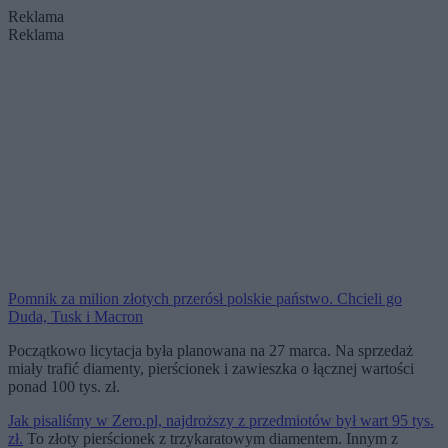
Reklama
Reklama
Pomnik za milion złotych przerósł polskie państwo. Chcieli go
Duda, Tusk i Macron
Początkowo licytacja była planowana na 27 marca. Na sprzedaż
miały trafić diamenty, pierścionek i zawieszka o łącznej wartości
ponad 100 tys. zł.
Jak pisaliśmy w Zero.pl, najdroższy z przedmiotów był wart 95 tys.
zł.
To złoty pierścionek z trzykaratowym diamentem. Innym z