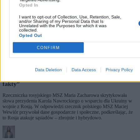
Opted In
I want to opt-out of Collection, Use, Retention, Sale,
and/or Sharing of my Personal Data that Is
Unrelated with the Purposes for which it was
collected.
Opted Out
CONFIRM
Data Deletion
Data Access
Privacy Policy
Rzecznik MSZ odpowiada Zacharowej. „Czas na
fakty”
Rzeczniczka rosyjskiego MSZ Maria Zacharowa skrytykowała
słowa prezydenta Karola Nawrockiego o wsparciu dla Ukrainy w
wojnie z Rosją. W odpowiedzi rzecznik polskiego MSZ Maciej
Wewiór przywołał dane gospodarcze i społeczne, podkreślając, że
to Rosja atakuje sąsiadów – zbrojnie i hybrydowo.