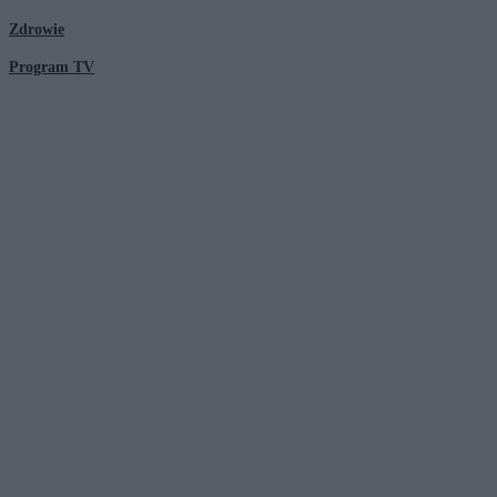
Zdrowie
Program TV
© 2026 Kanał Zero Spółka Akcyjna