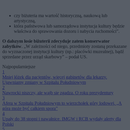
czy biżuteria ma wartość historyczną, naukową lub
artystyczną,
która państwowa lub samorządowa instytucja kultury będzie
właściwa do sprawowania dozoru i nabycia ruchomości”.
O dalszym losie biżuterii zdecyduje zatem konserwator
zabytków
. „W zależności od niego, przedmioty zostaną przekazane
do wyznaczonej instytucji kultury (np.: placówki muzealnej), bądź
sprzedane przez urząd skarbowy” – podał US.
Najpopularniejsze
1
Mniej łóżek dla pacjentów, więcej gabinetów dla lekarzy.
Ujawniamy zmiany w Szpitalu Południowym
2
Nawrocki niszczy, ale wajb się zgadza. O roku prezydentury
3
Afera w Szpitalu Południowym to wierzchołek góry lodowej. „A
góra może być całkiem spora”
4
Upały do 38 stopni i nawałnice. IMGW i RCB wydały alerty dla
Polski
5