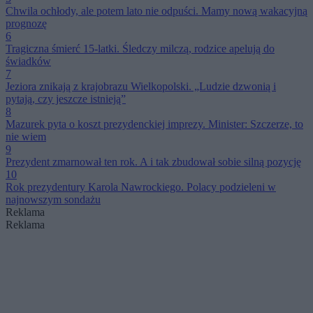
Chwila ochłody, ale potem lato nie odpuści. Mamy nową wakacyjną
prognozę
6
Tragiczna śmierć 15-latki. Śledczy milczą, rodzice apelują do
świadków
7
Jeziora znikają z krajobrazu Wielkopolski. „Ludzie dzwonią i
pytają, czy jeszcze istnieją”
8
Mazurek pyta o koszt prezydenckiej imprezy. Minister: Szczerze, to
nie wiem
9
Prezydent zmarnował ten rok. A i tak zbudował sobie silną pozycję
10
Rok prezydentury Karola Nawrockiego. Polacy podzieleni w
najnowszym sondażu
Reklama
Reklama