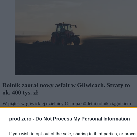
Rolnik zaorał nowy asfalt w Gliwicach. Straty to
ok. 400 tys. zł
W piątek w gliwickiej dzielnicy Ostropa 60-letni rolnik ciągnikiem
marki Ursus celowo wjechał na świeżo położony asfalt, niszcząc
pługiem ok. 200 metrów nowej jezdni. Twierdził, że droga należy
prod zero -
Do Not Process My Personal Information
do niego. Policja zatrzymała go na gorącym uczynku. Straty
oszacowano wstępnie na ok. 400 tys. zł.
If you wish to opt-out of the sale, sharing to third parties, or proce