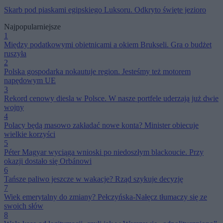
Skarb pod piaskami egipskiego Luksoru. Odkryto święte jezioro
Najpopularniejsze
1
Między podatkowymi obietnicami a okiem Brukseli. Gra o budżet
ruszyła
2
Polska gospodarka nokautuje region. Jesteśmy też motorem
napędowym UE
3
Rekord cenowy diesla w Polsce. W nasze portfele uderzają już dwie
wojny
4
Polacy będą masowo zakładać nowe konta? Minister obiecuje
wielkie korzyści
5
Péter Magyar wyciąga wnioski po niedoszłym blackoucie. Przy
okazji dostało się Orbánowi
6
Tańsze paliwo jeszcze w wakacje? Rząd szykuje decyzję
7
Wiek emerytalny do zmiany? Pełczyńska-Nałęcz tłumaczy się ze
swoich słów
8