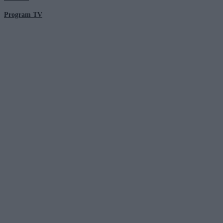
Program TV
© 2026 Kanał Zero Spółka Akcyjna