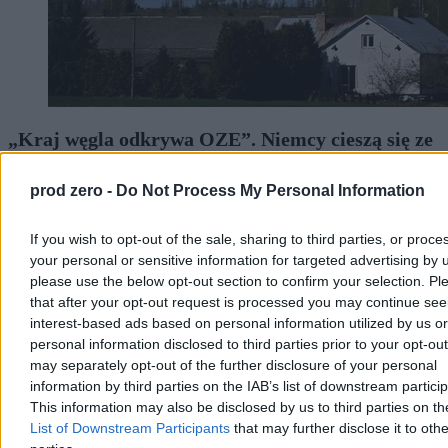
„Kraj węgla odkrywa OZE”. Niemcy cieszą się ze
zmian w Polsce, martwi ich prezydent
prod zero -
Do Not Process My Personal Information
Niemiecki dziennik „Frankfurter Allgemeine Zeitung” z
zadowoleniem stwierdza, że Polska coraz mocniej zwraca się ku
odnawialnym źródłom energii: energetyce wiatrowej i słonecznej.
If you wish to opt-out of the sale, sharing to third parties, or proce
Niepokój autora tekstu budzi natomiast to, że część inicjatyw rządu
your personal or sensitive information for targeted advertising by 
w zakresie polityki klimatycznej napotyka opór ze strony prezydenta
please use the below opt-out section to confirm your selection. Pl
Karola Nawrockiego.
that after your opt-out request is processed you may continue see
interest-based ads based on personal information utilized by us or
personal information disclosed to third parties prior to your opt-ou
may separately opt-out of the further disclosure of your personal
Katarzyna Dybińska
Wczoraj 14:38
information by third parties on the IAB’s list of downstream partici
4 min
This information may also be disclosed by us to third parties on t
Reklama
List of Downstream Participants
that may further disclose it to othe
Reklama