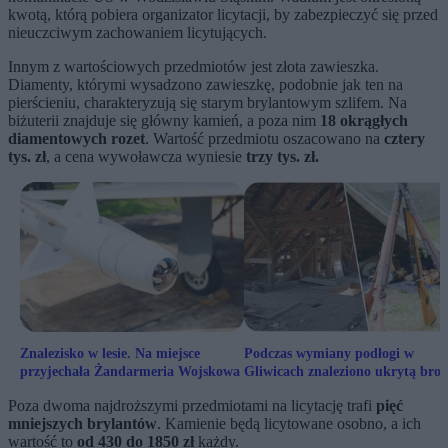
kwotą, którą pobiera organizator licytacji, by zabezpieczyć się przed
nieuczciwym zachowaniem licytujących.
Innym z wartościowych przedmiotów jest złota zawieszka.
Diamenty, którymi wysadzono zawieszkę, podobnie jak ten na
pierścieniu, charakteryzują się starym brylantowym szlifem. Na
biżuterii znajduje się główny kamień, a poza nim
18 okrągłych
diamentowych rozet
. Wartość przedmiotu oszacowano na
cztery
tys. zł
, a cena wywoławcza wyniesie
trzy tys. zł.
Znalezisko w lesie. Na miejsce
Podczas wymiany podłogi w
przyjechała Żandarmeria Wojskowa
Gliwicach znaleziono ukrytą broń
1918 r.
Poza dwoma najdroższymi przedmiotami na licytację trafi
pięć
mniejszych brylantów
. Kamienie będą licytowane osobno, a ich
wartość to
od 430 do 1850 zł
każdy.