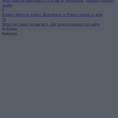
Wolą kasę od legitymacji, czyli jak w Warszawie „odpolityczniono”
spółki
9
Koniec dobrych wieści. Bezrobocie w Polsce znowu w górę
10
Może być taniej na stacjach. Jest nowa prognoza cen paliw
Reklama
Reklama