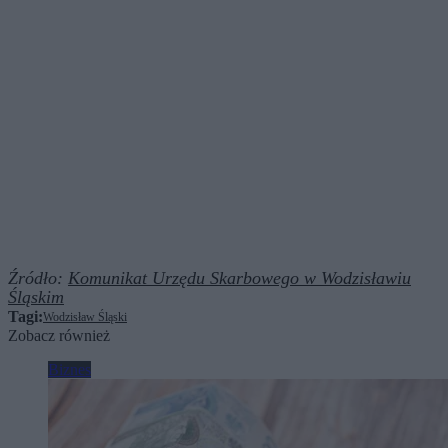
Źródło:
Komunikat Urzędu Skarbowego w Wodzisławiu
Śląskim
Tagi:
Wodzisław Śląski
Zobacz również
Biznes