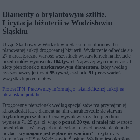
Diamenty o brylantowym szlifie.
Licytacja biżuterii w Wodzisławiu
Śląskim
Urząd Skarbowy w Wodzisławiu Śląskim poinformował o
planowanej aukcji drogocennej biżuterii. Wydarzenie odbędzie się
27 marca. Łączna wartość wszystkich wystawionych na licytację
przedmiotów wynosi
ok. 104 tys. zł
. Najwyżej wyceniony został
złoty pierścionek z
trzykaratowym diamentem
, który według
rzeczoznawcy jest wart
95 tys. zł
, czyli
ok. 91 proc.
wartości
wszystkich przedmiotów.
Protest IPN. Pracownicy informują o „skandalicznej aukcji na
ukraińskim portalu”
Drogocenny pierścionek według specjalistów ma przynajmniej
kilkadziesiąt lat, a diament na nim charakteryzuje się
starym
brylantowym szlifem
. Cena wywoławcza za ten przedmiot
wyniesie 71,25 tys. zł, więc o
ponad 20 tys. zł mniej
niż wartość
przedmiotu. „W przypadku pierścionka przed przystąpieniem do
licytacji
wymagane jest wpłacenie wadium
” – czytamy w
komunikacie US w Wodzisławiu Śląskim. Wadium jest określoną