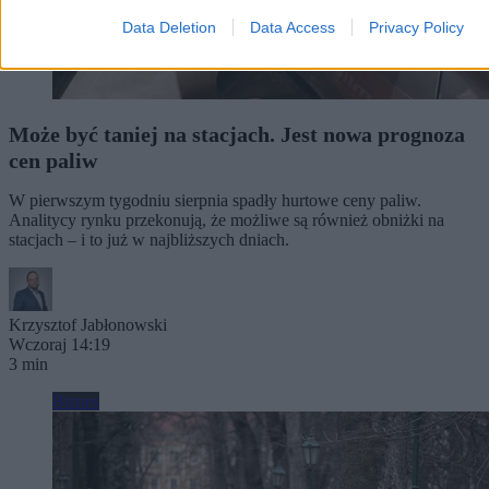
Data Deletion
Data Access
Privacy Policy
Może być taniej na stacjach. Jest nowa prognoza
cen paliw
W pierwszym tygodniu sierpnia spadły hurtowe ceny paliw.
Analitycy rynku przekonują, że możliwe są również obniżki na
stacjach – i to już w najbliższych dniach.
Krzysztof Jabłonowski
Wczoraj 14:19
3 min
Biznes