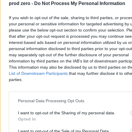
prod zero -
Do Not Process My Personal Information
If you wish to opt-out of the sale, sharing to third parties, or proce
your personal or sensitive information for targeted advertising by 
please use the below opt-out section to confirm your selection. Pl
that after your opt-out request is processed you may continue see
interest-based ads based on personal information utilized by us or
personal information disclosed to third parties prior to your opt-ou
may separately opt-out of the further disclosure of your personal
information by third parties on the IAB’s list of downstream partici
Trump: Stany Zjednoczone zaangażowane w
This information may also be disclosed by us to third parties on t
rozmowy o pokoju w Ukrainie
List of Downstream Participants
that may further disclose it to othe
parties.
Prezydent USA Donald Trump powiedział w czwartek, że
Amerykanie są zaangażowani w rozmowy o zakończeniu wojny w
Ukrainie i poinformował, że doszło w nich do postępu. Nie ujawnił
szczegółów. Wyraził też przekonanie, że wojna z Iranem niedługo
Personal Data Processing Opt Outs
się zakończy.
I want to opt-out of the Sharing of my personal data.
Opted In
Krzysztof Jabłonowski
Dzisiaj 06:56
I want to opt-out of the Sale of my Personal Data.