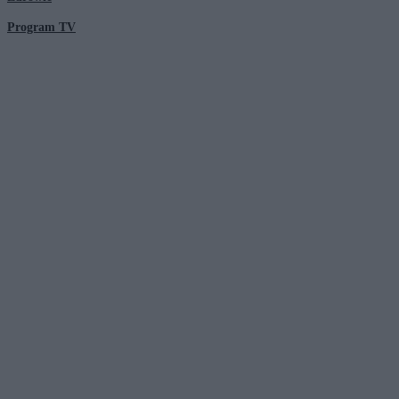
Program TV
© 2026 Kanał Zero Spółka Akcyjna