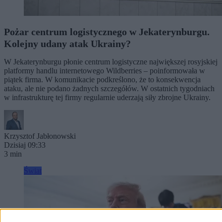
Pożar centrum logistycznego w Jekaterynburgu.
Kolejny udany atak Ukrainy?
W Jekaterynburgu płonie centrum logistyczne największej rosyjskiej
platformy handlu internetowego Wildberries – poinformowała w
piątek firma. W komunikacie podkreślono, że to konsekwencja
ataku, ale nie podano żadnych szczegółów. W ostatnich tygodniach
w infrastrukturę tej firmy regularnie uderzają siły zbrojne Ukrainy.
Krzysztof Jabłonowski
Dzisiaj 09:33
3 min
Świat