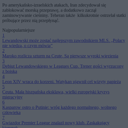
Po amerykańsko-izraelskich atakach, Iran zdecydował się
zablokować morską przeprawę, a dodatkowo zaczął
zaminowywanie cieśniny. Teheran także kilkukrotnie ostrzelał statki
próbujące przez nią przepłynąć.
Najpopularniejsze
1
Lewandowski może zostać najlepszym zawodnikiem MLS. „Polacy
nie wiedzą, o czym mówią”
2
Maroko rozlicza szturm na Ceutę. Są pierwsze wyroki więzienia
3
Debiut Lewandowskiego w Leagues Cup. Trener gości wyrzucony
z boiska
4
Leon XIV wraca do korzeni. Watykan ujawnił cel wizyty papieża
5
Ceuta. Mała hiszpańska eksklawa, wielki europejski kryzys
migracyjny
6
Kasparow ostro o Putinie: wróg każdego normalnego, wolnego
człowieka
7
Gwiazdor Premier League znalazł nowy klub. Zaskakujący
kierunek