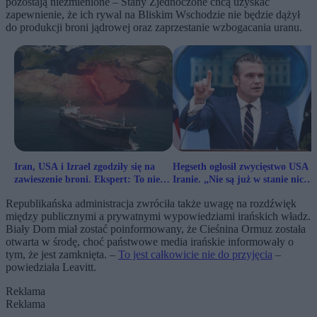
pozostają niezmienione – Stany Zjednoczone chcą uzyskać
zapewnienie, że ich rywal na Bliskim Wschodzie nie będzie dążył
do produkcji broni jądrowej oraz zaprzestanie wzbogacania uranu.
Iran, USA i Izrael zgodziły się na
Hegseth ogłosił zwycięstwo USA 
zawieszenie broni. Ekspert: To nie
Iranie. „Nie są już w stanie nic
koniec sporu
zrobić”
Republikańska administracja zwróciła także uwagę na rozdźwięk
między publicznymi a prywatnymi wypowiedziami irańskich władz.
Biały Dom miał zostać poinformowany, że Cieśnina Ormuz została
otwarta w środę, choć państwowe media irańskie informowały o
tym, że jest zamknięta. –
To jest całkowicie nie do przyjęcia
–
powiedziała Leavitt.
Reklama
Reklama