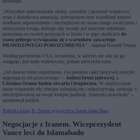
polskiego.
„Wszystkie amerykańskie okręty, samoloty i personel wojskowy,
wraz z dodatkową amunicją, uzbrojeniem oraz wszelkimi innymi
środkami odpowiednimi i niezbędnymi do skutecznego zwalczania i
zniszczenia wroga, którego siły zostały już znacznie osłabione,
pozostaną na swoich pozycjach w Iranie i w jego okolicach
do
czasu pełnego wywiązania się z warunków zawartego
PRAWDZIWEGO POROZUMIENIA
” – napisał Donald Trump.
Według prezydenta USA, scenariusz, w którym nie uda się go
osiągnąć, jest mało realistyczny, jednak niewykluczony.
„Już dawno temu uzgodniono, i to pomimo całej fałszywej retoryki
sugerującej coś przeciwnego —
żadnej broni jądrowej
, a
Cieśnina Ormuz będzie otwarta i bezpieczna
. W międzyczasie
nasze wspaniałe siły zbrojne uzbrajają się i odpoczywają, czekając z
niecierpliwością na swoje kolejne podboje. Ameryka powróciła” –
spointował polityk.
Polityka klasy B. Trump wywiesił w Iranie białą flagę
Negocjacje z Iranem. Wiceprezydent
Vance leci do Islamabadu