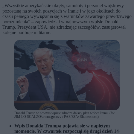
„Wszystkie amerykańskie okręty, samoloty i personel wojskowy
pozostaną na swoich pozycjach w Iranie i w jego okolicach do
czasu pełnego wywiązania się z warunków zawartego prawdziwego
porozumienia” – zapowiedział w najnowszym wpisie Donald
Trump. Prezydent USA, nie zdradzając szczegółów, zasugerował
kolejne podboje militarne.
Donald Trump w nowym wpisie zdradza dalszy plan wobec Iranu. (fot.
JIM LO SCALZO/artemegorovv / PAP/EPA/ Shutterstock)
Wpis Donalda Trumpa pojawia się w napiętym
momencie. W czwartek rozpoczął się drugi dzień 14-