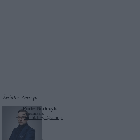
Źródło:
Zero.pl
Piotr Białczyk
Dziennikarz
piotr.bialczyk@zero.pl
Tagi:
Donald Trump
USA