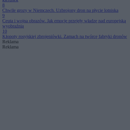
8
Chwile grozy w Niemczech. Uzbrojony dron na płycie lotniska
9
Ceuta i wojna obrazów. Jak emocje przejęły władzę nad europejską
wyobraźnią
10
Kłopoty rosyjskiej zbrojeniówki. Zamach na twórcę fabryki dronów
Reklama
Reklama