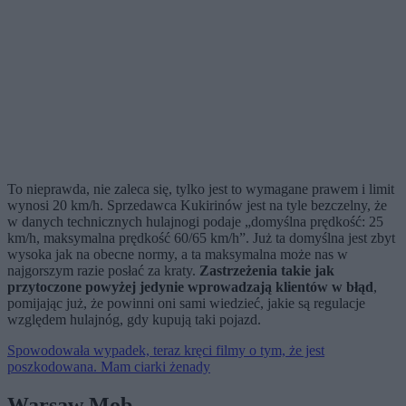
To nieprawda, nie zaleca się, tylko jest to wymagane prawem i limit
wynosi 20 km/h. Sprzedawca Kukirinów jest na tyle bezczelny, że
w danych technicznych hulajnogi podaje „domyślna prędkość: 25
km/h, maksymalna prędkość 60/65 km/h”. Już ta domyślna jest zbyt
wysoka jak na obecne normy, a ta maksymalna może nas w
najgorszym razie posłać za kraty.
Zastrzeżenia takie jak
przytoczone powyżej jedynie wprowadzają klientów w błąd
,
pomijając już, że powinni oni sami wiedzieć, jakie są regulacje
względem hulajnóg, gdy kupują taki pojazd.
Spowodowała wypadek, teraz kręci filmy o tym, że jest
poszkodowana. Mam ciarki żenady
Warsaw Mob