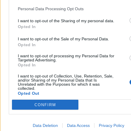
wszystkie sceny tam przedstawione zostały wygenerowane przez
sztuczną inteligencję, a jazda na kole odbywała się na zamkniętym
Personal Data Processing Opt Outs
terenie, podczas gdy na ekranie widać coś zupełnie innego.
Zresztą
widziałem ten przejazd kiedyś na własne oczy i wyglądał
I want to opt-out of the Sharing of my personal data.
dokładnie jak na filmie.
Napisałem jednak do Endura z pytaniem,
Opted In
jak policja reaguje na elektryczne crossy.
Reklama
I want to opt-out of the Sale of my Personal Data.
Reklama
Opted In
I want to opt-out of processing my Personal Data for
Targeted Advertising.
Opted In
I want to opt-out of Collection, Use, Retention, Sale,
and/or Sharing of my Personal Data that Is
Unrelated with the Purposes for which it was
collected.
Opted Out
CONFIRM
Dostałem odpowiedź. – Policja raczej żyje w zgodzie z osobami,
które wiedzą, jak się zachować na takich pojazdach. Jeśli
Data Deletion
Data Access
Privacy Policy
przestrzegasz przepisów i nie robisz nic wbrew prawu, to nie mają