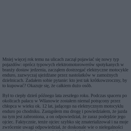
Mniej więcej rok temu na ulicach zaczął pojawiać się nowy typ
pojazdów: oprócz typowych elektromotorowerów spotykanych w
branży dostaw jedzenia, zacząłem dostrzegać elektryczne motocykle
enduro, zazwyczaj ujeżdżane przez nastolatków w zamożnych
dzielnicach. Zadałem sobie pytanie: kto jest tak krótkowzroczny, by
to kupować? Okazuje się, że całkiem dużo osób.
Był to ciepły dzień późnego lata zeszłego roku. Podczas spaceru po
okolicach pałacu w Wilanowie zostałem niemal potrącony przez
chłopca w wieku ok. 12 lat, jadącego na elektrycznym motocyklu
enduro po chodniku. Zastąpiłem mu drogę i powiedziałem, że jazda
na tym jest zabroniona, a on odpowiedział, że zaraz podejdzie jego
ojciec. Faktycznie, tenże ojciec szybko się zmaterializował i na moje
zwrócenie uwagi odpowiedział, że doskonale wie o nielegalności