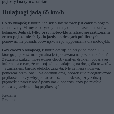
pojazdy i na tym zarabiać
.
Hulajnogi jadą 65 km/h
Co do hulajnóg Kukirin, ich sklep internetowy jest całkiem bogato
zaopatrzony. Mamy elektryczny motocykl i kilkanaście rodzajów
hulajnóg.
Jednak tylko przy motocyklu znalazło się zastrzeżenie,
że ten pojazd nie służy do jazdy po drogach publicznych
,
ponieważ nie posiada obowiązkowego wyposażenia dla motocykli.
Gdy chodzi o hulajnogi, Kukirin oferuje na przykład model G3,
którego prędkość maksymalna jest podawana na poziomie 65 km/h.
Zacząłem szukać, może gdzieś choćby małym drukiem podana jest
informacja o tym, że ten pojazd nie nadaje się na drogę dla rowerów
– i znalazłem, bardzo głęboko zaszytą, tyle że nieprawdziwą,
ponieważ brzmi ona: „Na odcinku drogi obowiązuje nieograniczona
prędkość, należy więc jechać ostrożnie. Podczas jazdy z dużą
prędkością należy nosić pełny kask, podczas jazdy po mieście
zaleca się jazdę z niską prędkością”.
Reklama
Reklama