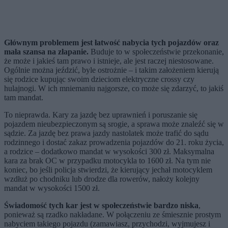
Głównym problemem jest łatwość nabycia tych pojazdów oraz
mała szansa na złapanie.
Buduje to w społeczeństwie przekonanie,
że może i jakieś tam prawo i istnieje, ale jest raczej niestosowane.
Ogólnie można jeździć, byle ostrożnie – i takim założeniem kierują
się rodzice kupując swoim dzieciom elektryczne crossy czy
hulajnogi. W ich mniemaniu najgorsze, co może się zdarzyć, to jakiś
tam mandat.
To nieprawda. Kary za jazdę bez uprawnień i poruszanie się
pojazdem nieubezpieczonym są srogie, a sprawa może znaleźć się w
sądzie. Za jazdę bez prawa jazdy nastolatek może trafić do sądu
rodzinnego i dostać zakaz prowadzenia pojazdów do 21. roku życia,
a rodzice – dodatkowo mandat w wysokości 300 zł. Maksymalna
kara za brak OC w przypadku motocykla to 1600 zł. Na tym nie
koniec, bo jeśli policja stwierdzi, że kierujący jechał motocyklem
wzdłuż po chodniku lub drodze dla rowerów, nałoży kolejny
mandat w wysokości 1500 zł.
Świadomość tych kar jest w społeczeństwie bardzo niska
,
ponieważ są rzadko nakładane. W połączeniu ze śmiesznie prostym
nabyciem takiego pojazdu (zamawiasz, przychodzi, wyjmujesz i