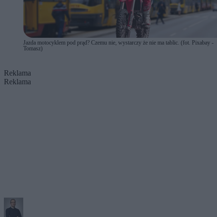
Jazda motocyklem pod prąd? Czemu nie, wystarczy że nie ma tablic. (fot. Pixabay -
Tomasz)
Reklama
Reklama