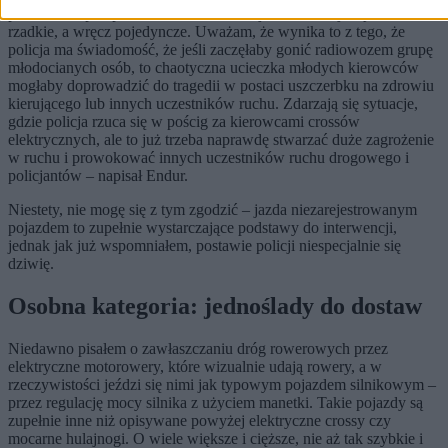
podstaw do przeprowadzenia interwencji. Interwencje są bardzo
rzadkie, a wręcz pojedyncze. Uważam, że wynika to z tego, że
policja ma świadomość, że jeśli zaczęłaby gonić radiowozem grupę
młodocianych osób, to chaotyczna ucieczka młodych kierowców
mogłaby doprowadzić do tragedii w postaci uszczerbku na zdrowiu
kierującego lub innych uczestników ruchu. Zdarzają się sytuacje,
gdzie policja rzuca się w pościg za kierowcami crossów
elektrycznych, ale to już trzeba naprawdę stwarzać duże zagrożenie
w ruchu i prowokować innych uczestników ruchu drogowego i
policjantów – napisał Endur.
Niestety, nie mogę się z tym zgodzić – jazda niezarejestrowanym
pojazdem to zupełnie wystarczające podstawy do interwencji,
jednak jak już wspomniałem, postawie policji niespecjalnie się
dziwię.
Osobna kategoria: jednoślady do dostaw
Niedawno pisałem o zawłaszczaniu dróg rowerowych przez
elektryczne motorowery, które wizualnie udają rowery, a w
rzeczywistości jeździ się nimi jak typowym pojazdem silnikowym –
przez regulację mocy silnika z użyciem manetki. Takie pojazdy są
zupełnie inne niż opisywane powyżej elektryczne crossy czy
mocarne hulajnogi. O wiele większe i cięższe, nie aż tak szybkie i