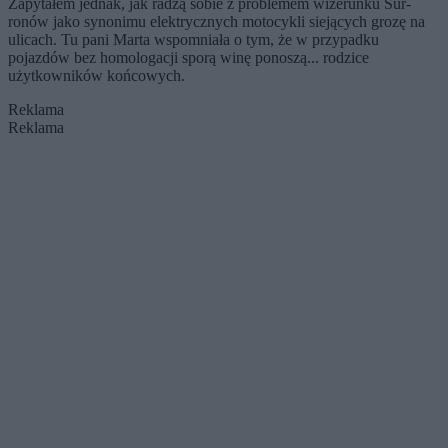
Zapytałem jednak, jak radzą sobie z problemem wizerunku Sur-
ronów jako synonimu elektrycznych motocykli siejących grozę na
ulicach. Tu pani Marta wspomniała o tym, że w przypadku
pojazdów bez homologacji sporą winę ponoszą... rodzice
użytkowników końcowych.
Reklama
Reklama