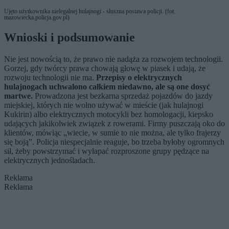
Ujęto użytkownika nielegalnej hulajnogi - słuszna postawa policji. (fot.
mazowiecka.policja.gov.pl)
Wnioski i podsumowanie
Nie jest nowością to, że prawo nie nadąża za rozwojem technologii.
Gorzej, gdy twórcy prawa chowają głowę w piasek i udają, że
rozwoju technologii nie ma.
Przepisy o elektrycznych
hulajnogach uchwalono całkiem niedawno, ale są one dosyć
martwe.
Prowadzona jest bezkarna sprzedaż pojazdów do jazdy
miejskiej, których nie wolno używać w mieście (jak hulajnogi
Kukirin) albo elektrycznych motocykli bez homologacji, kiepsko
udających jakikolwiek związek z rowerami. Firmy puszczają oko do
klientów, mówiąc „wiecie, w sumie to nie można, ale tylko frajerzy
się boją”. Policja niespecjalnie reaguje, bo trzeba byłoby ogromnych
sił, żeby powstrzymać i wyłapać rozproszone grupy pędzące na
elektrycznych jednośladach.
Reklama
Reklama