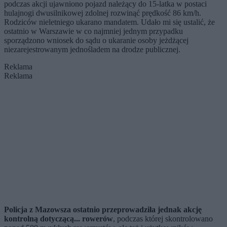
podczas akcji ujawniono pojazd należący do 15-latka w postaci
hulajnogi dwusilnikowej zdolnej rozwinąć prędkość 86 km/h.
Rodziców nieletniego ukarano mandatem. Udało mi się ustalić, że
ostatnio w Warszawie w co najmniej jednym przypadku
sporządzono wniosek do sądu o ukaranie osoby jeżdżącej
niezarejestrowanym jednośladem na drodze publicznej.
Reklama
Reklama
Policja z Mazowsza ostatnio przeprowadziła jednak akcję
kontrolną dotyczącą... rowerów
, podczas której skontrolowano