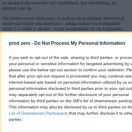
po drogach dla rowerów czy chodnikach, bez oświetlenia, na
jednym kole itp.
Nie jestem nawet zdziwiony, że policja nie podejmuje interwencji,
ponieważ byłaby ona śmieszna – załoga radiowozu wyłapałaby
może 2-3 osoby z „tłumu”, reszta momentalnie by się rozjechała.
Nie ma lepszego pojazdu do uciekania przed policją niż
niezarejestrowany elektryczny cross.
prod zero -
Do Not Process My Personal Information
Oczywiście to, co pojawia się na profilu Warsaw Mob publicznie, to
jedynie zdjęcia ze spotkań (w tym te z celebrytami) czy informacje o
If you wish to opt-out of the sale, sharing to third parties, or proce
wypadkach z udziałem takich pojazdów i wezwania do bezpiecznej
your personal or sensitive information for targeted advertising by 
jazdy. Jednak podobnie jak w przypadku Warsaw Night Racing,
please use the below opt-out section to confirm your selection. Pl
także i tutaj do umawiania się na wspólne upalanie służy aplikacja
Telegram.
that after your opt-out request is processed you may continue see
interest-based ads based on personal information utilized by us or
Upalasz, ale policja się nie czepia
personal information disclosed to third parties prior to your opt-ou
may separately opt-out of the further disclosure of your personal
Jeśli chcecie pooglądać filmy z takich przejazdów, można zajrzeć na
information by third parties on the IAB’s list of downstream partici
kanał YouTube o nazwie „Endur”. Jego twórca zamieszcza klipy,
This information may also be disclosed by us to third parties on t
gdzie grupa 30-40 osób na motocyklach jedzie przez centrum
List of Downstream Participants
that may further disclose it to othe
Warszawy „na kole”, włącznie z tym, że wjeżdżają w przestrzeń
parties.
pieszą, gdzie w ogóle nie wolno jeździć pojazdami silnikowymi i
pędzą przez nią z prędkością 60-70 km/h. Endur twierdzi, że