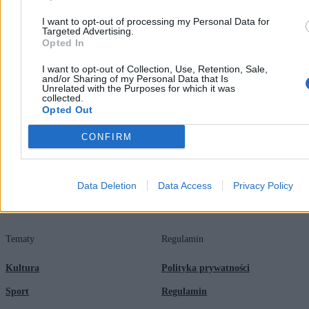
I want to opt-out of processing my Personal Data for
Targeted Advertising.
Opted In
Zero.pl
Tematy
I want to opt-out of Collection, Use, Retention, Sale,
Redakcja
Biznes
and/or Sharing of my Personal Data that Is
Unrelated with the Purposes for which it was
collected.
Newsletter
Opinie
Opted Out
Newsroom
Technologia
CONFIRM
Reklama
Kraj
Kontakt
Moto
Data Deletion
Data Access
Privacy Policy
Nauka
Tematy
Regulamin
Kultura
Polityka prywatności
Sport
Regulamin