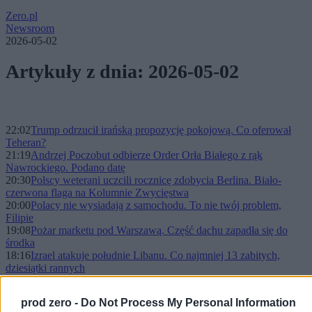
Zero.pl
Newsroom
2026-05-02
Artykuły z dnia: 2026-05-02
22:02
Trump odrzucił irańską propozycję pokojową. Co oferował
Teheran?
21:19
Andrzej Poczobut odbierze Order Orła Białego z rąk
Nawrockiego. Podano datę
20:30
Polscy weterani uczcili rocznicę zdobycia Berlina. Biało-
czerwona flaga na Kolumnie Zwycięstwa
20:00
Polacy nie wysiadają z samochodu. To nie twój problem,
Filipie
19:08
Pożar marketu pod Warszawą. Część dachu zapadła się do
środka
18:16
Izrael atakuje południe Libanu. Co najmniej 13 zabitych,
dziesiątki rannych
17:41
Jak się dobrze badać?
16:59
Janusz Kowalski kontra dziennikarze. „Akt oskarżenia (...)
prod zero -
Do Not Process My Personal Information
opłacony i wysłany”