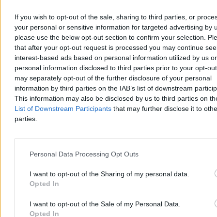
16:15
Humbak Timmy uratowany. Wypłynął na otwarte wody
15:33
Campus Polska, czyli wizja państwa zarządzanego przez
If you wish to opt-out of the sale, sharing to third parties, or proce
sztuczną inteligencję
your personal or sensitive information for targeted advertising by 
14:51
Wybuch gazu w Anielinie. Zginęła 15-latka
please use the below opt-out section to confirm your selection. Pl
12:55
Prezydent wręczył nominacje na stopnie generalskie i
admiralski
that after your opt-out request is processed you may continue see
11:49
Dlaczego neandertalczycy wyginęli? Nowe odkrycie
interest-based ads based on personal information utilized by us or
naukowców
personal information disclosed to third parties prior to your opt-ou
11:28
„Katastrofalny trend”. Mocne słowa Tuska po decyzji USA
may separately opt-out of the further disclosure of your personal
10:22
Polacy o ochronie zdrowia: Mamy kryzys. Ekspertka: Koszty
information by third parties on the IAB’s list of downstream partici
ponoszą pacjenci
This information may also be disclosed by us to third parties on t
09:14
Tragedia na jeziorze. Nie żyją dwie osoby
08:27
USA ostrzegają m.in. Polskę. Chodzi o dostawy broni
List of Downstream Participants
that may further disclose it to othe
07:11
USA redukują siły w Europie. Jest decyzja o wycofaniu części
parties.
żołnierzy z Niemiec
07:05
Równowaga strachu czy iluzja kontroli? Logika konfliktu
USA–Iran
06:02
Orzeł konfliktogenny
Personal Data Processing Opt Outs
05:59
Zostawcie polskie symbole w spokoju, czyli jak władza (nie)
zmieniała orła, flagę i hymn
I want to opt-out of the Sharing of my personal data.
Opted In
I want to opt-out of the Sale of my Personal Data.
Opted In