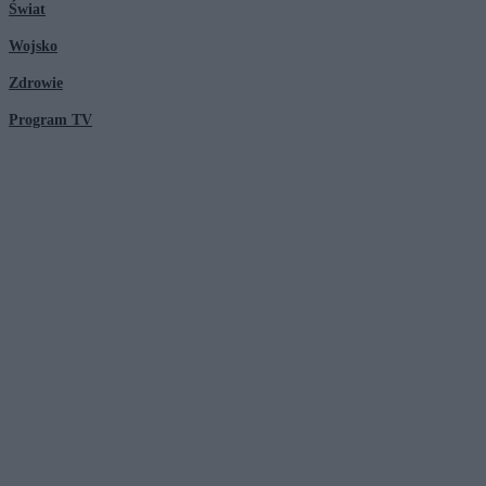
Świat
Wojsko
Zdrowie
Program TV
© 2026 Kanał Zero Spółka Akcyjna