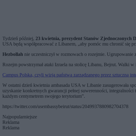
Tydzień później,
23 kwietnia, prezydent Stanów Zjednoczonych Do
USA będą współpracować z Libanem, „aby pomóc mu chronić się pr
Hezbollah
nie uczestniczył w rozmowach o rozejmie. Ugrupowanie zad
Rozejm powstrzymał ataki Izraela na stolicę Libanu, Bejrut. Walki w 
Campus Polska, czyli wizja państwa zarządzanego przez sztuczną inte
W ostatni dzień kwietnia ambasada USA w Libanie zasugerowała sp
uzyskanie konkretnych gwarancji pełnej suwerenności, integralności
każdym centymetrem swojego terytorium”.
https://twitter.com/usembassybeirut/status/2049937880982704378
Najpopularniejsze
Reklama
Reklama