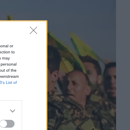
sonal or
ection to
ou may
 personal
out of the
 downstream
B’s List of