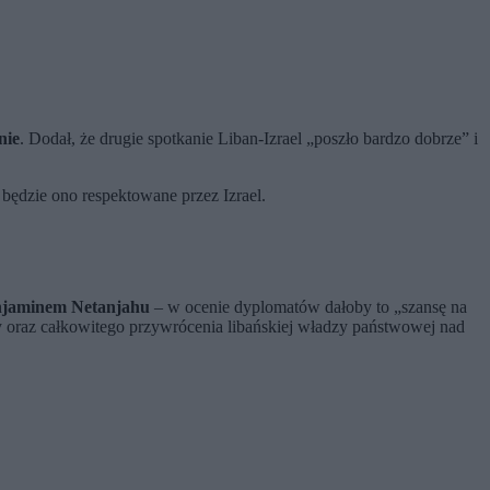
nie
. Dodał, że drugie spotkanie Liban-Izrael „poszło bardzo dobrze” i
będzie ono respektowane przez Izrael.
injaminem Netanjahu
– w ocenie dyplomatów dałoby to „szansę na
wy oraz całkowitego przywrócenia libańskiej władzy państwowej nad