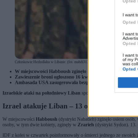
Opted 
I want t
Opted 
I want 
Advertis
Opted 
I want t
of my P
Członkowie Hezbollahu w Libanie. (fot. mahdi313 / Shutterstock)
was col
Opted 
W miejscowości Habboush zginęło osiem osób, w tym dwie k
Zawieszenie broni ogłoszono 16 kwietnia po pierwszych od
Ambasada USA zasugerowała bezpośrednie spotkanie prez
Izraelskie ataki na południowy Liban
spowodowały
śmierć co na
Izrael atakuje Liban – 13 ofiar śmiertelny
W miejscowości
Habboush
(dystrykt Nabatieh) zginęło osiem osób,
osoby, w tym dwie kobiety, zginęły w
Zrarieh
(dystrykt Sydon). 13.
IDF z kolei w czwartek poinformowały o śmierci jednego ze swoich