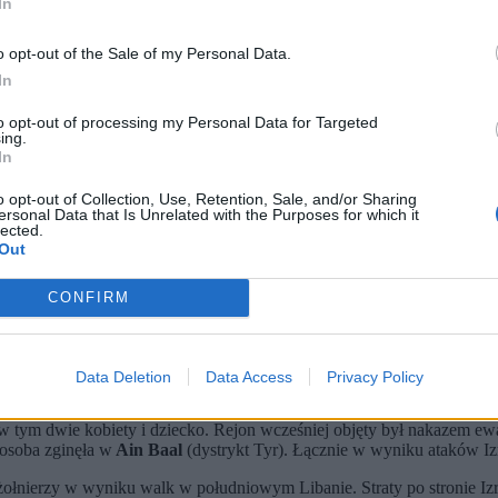
In
o opt-out of the Sale of my Personal Data.
In
to opt-out of processing my Personal Data for Targeted
ing.
In
o opt-out of Collection, Use, Retention, Sale, and/or Sharing
ersonal Data that Is Unrelated with the Purposes for which it
lected.
Out
obiety i dziecko – rejon był objęty izraelskim nakazem ewakuacji
 1993 r. rozmowach przedstawicieli Izraela i Libanu w Waszyngton
ydenta Libanu Josepha Aouna z premierem Izraela Binjaminem 
CONFIRM
jmniej 13 osób
, w tym czterech kobiet i dziecka. O ofiarach poinform
Data Deletion
Data Access
Privacy Policy
ch
 w tym dwie kobiety i dziecko. Rejon wcześniej objęty był nakazem ew
 osoba zginęła w
Ain Baal
(dystrykt Tyr). Łącznie w wyniku ataków Izr
 żołnierzy w wyniku walk w południowym Libanie. Straty po stronie I