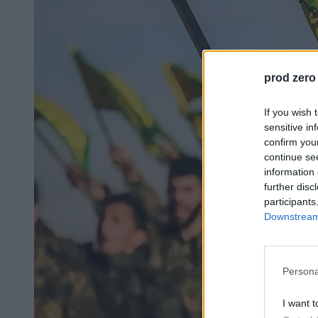
prod zero
If you wish 
sensitive in
confirm you
continue se
information 
further disc
participants
Downstream 
Persona
I want t