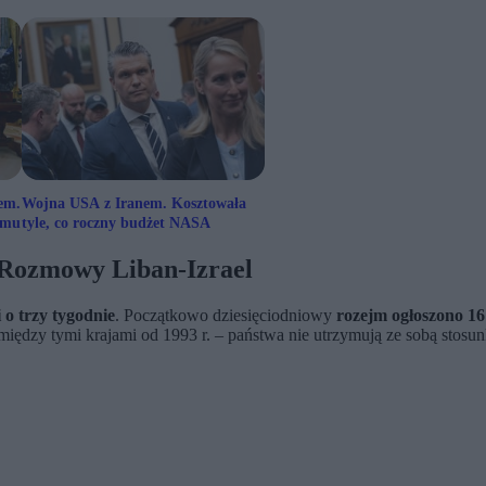
em.
Wojna USA z Iranem. Kosztowała
jmu
tyle, co roczny budżet NASA
. Rozmowy Liban-Izrael
 o trzy tygodnie
. Początkowo dziesięciodniowy
rozejm ogłoszono 16
między tymi krajami od 1993 r. – państwa nie utrzymują ze sobą stos