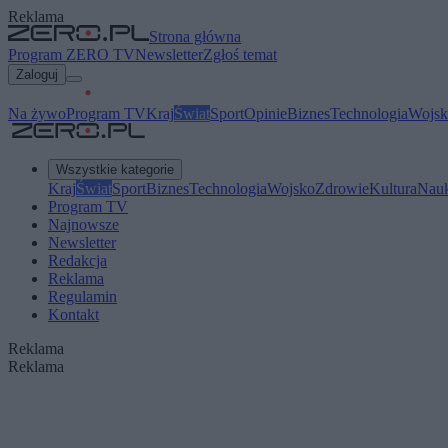
Reklama
Strona główna
Program ZERO TV
Newsletter
Zgłoś temat
Zaloguj
Na żywo
Program TV
Kraj
Świat
Sport
Opinie
Biznes
Technologia
Wojsk
Wszystkie kategorie
Kraj
Świat
Sport
Biznes
Technologia
Wojsko
Zdrowie
Kultura
Nau
Program TV
Najnowsze
Newsletter
Redakcja
Reklama
Regulamin
Kontakt
Reklama
Reklama