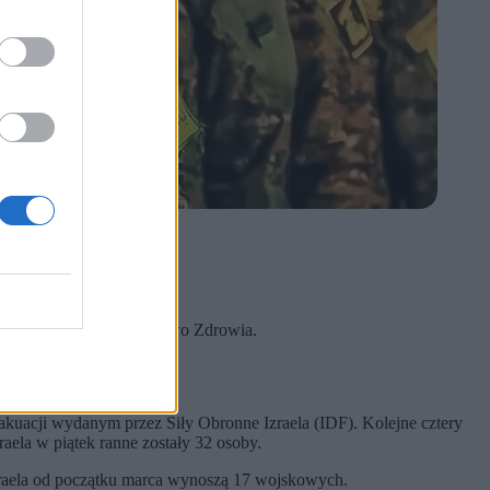
.
ie.
Netanjahu.
owało libańskie Ministerstwo Zdrowia.
akuacji wydanym przez Siły Obronne Izraela (IDF). Kolejne cztery
aela w piątek ranne zostały 32 osoby.
zraela od początku marca wynoszą 17 wojskowych.