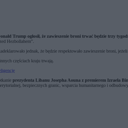
nald Trump ogłosił, że zawieszenie broni trwać będzie trzy tygod
zed Hezbollahem”.
eklarowało jednak, że będzie respektowało zawieszenie broni, jeżeli 
innych częściach kraju trwają.
ligencję
otkanie
prezydenta Libanu Josepha Aouna z premierem Izraela B
 terytorialnej, bezpiecznych granic, wsparcia humanitarnego i odbudo