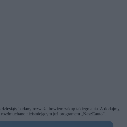
co dziesiąty badany rozważa bowiem zakup takiego auta. A dodajmy,
to rozdmuchane nieistniejącym już programem „NaszEauto”.