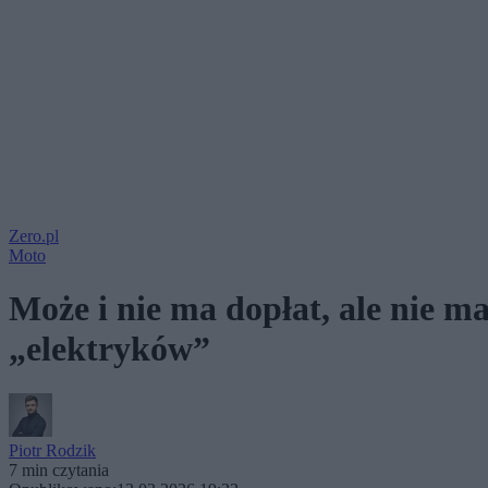
Zero.pl
Moto
Może i nie ma dopłat, ale nie m
„elektryków”
Piotr Rodzik
7 min czytania