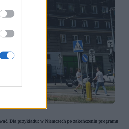
dziewać. Dla przykładu: w Niemczech po zakończeniu programu