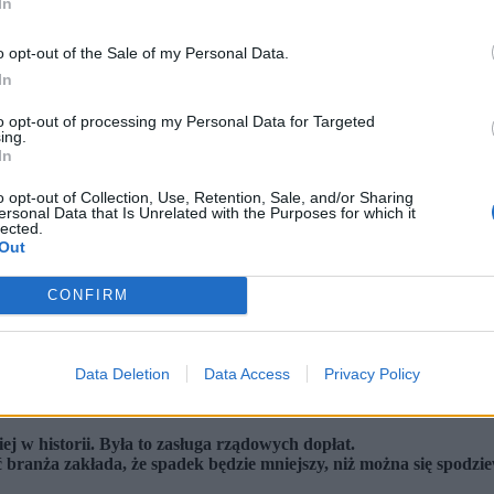
In
o opt-out of the Sale of my Personal Data.
In
to opt-out of processing my Personal Data for Targeted
ing.
In
o opt-out of Collection, Use, Retention, Sale, and/or Sharing
ersonal Data that Is Unrelated with the Purposes for which it
lected.
Out
CONFIRM
Data Deletion
Data Access
Privacy Policy
ej w historii. Była to zasługa rządowych dopłat.
oć branża zakłada, że spadek będzie mniejszy, niż można się spo