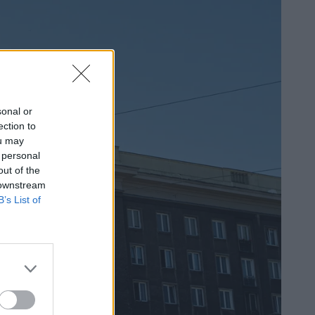
sonal or
ection to
ou may
 personal
out of the
 downstream
B’s List of