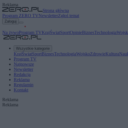
Reklama
Strona główna
Program ZERO TV
Newsletter
Zgłoś temat
Zaloguj
Na żywo
Program TV
Kraj
Świat
Sport
Opinie
Biznes
Technologia
Wojsk
Wszystkie kategorie
Kraj
Świat
Sport
Biznes
Technologia
Wojsko
Zdrowie
Kultura
Nau
Program TV
Najnowsze
Newsletter
Redakcja
Reklama
Regulamin
Kontakt
Reklama
Reklama