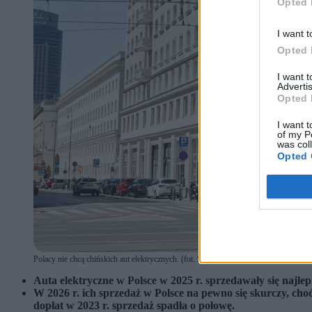
Opted 
I want t
Opted 
I want 
Advertis
Opted 
I want t
of my P
was col
Opted 
Polacy nie chcą chińskich aut elektrycznych. (fot. Shutterstock / Shutterstock)
Auta elektryczne w Polsce w 2025 r. sprzedawały się najlepi
W 2026 r. ich sprzedaż w Polsce na pewno się skurczy, ch
dopłat w 2023 r. sprzedaż spadła o połowę.