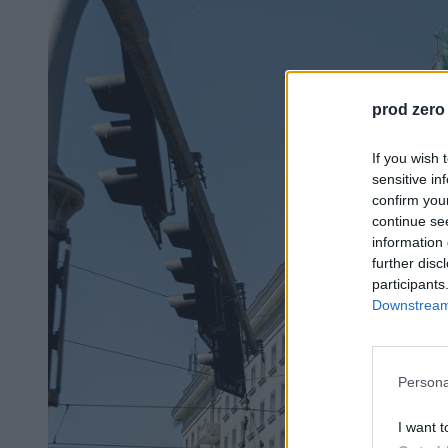
prod zero
If you wish 
sensitive in
confirm you
continue se
information 
further disc
participants
Downstream 
Persona
I want t