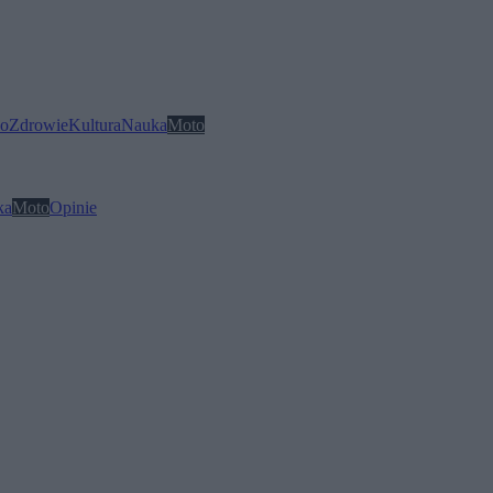
o
Zdrowie
Kultura
Nauka
Moto
ka
Moto
Opinie