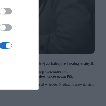
ciak ocenia jako bardziej zaskakujące i realną stratę dla
 negocjując wyjątkową pozycję wewnątrz PiS.
jedynczych transferów posłów, także spoza PiS.
asza Mejzy, który klub opuścił w środę. Niedawno mówiło się o