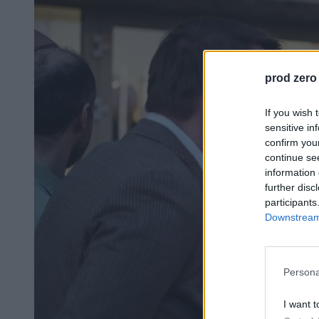
prod zero
If you wish 
sensitive in
confirm you
continue se
information 
further disc
participants
Downstream 
Persona
I want t