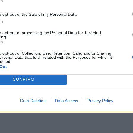
In
o opt-out of the Sale of my Personal Data.
In
to opt-out of processing my Personal Data for Targeted
ing.
In
o opt-out of Collection, Use, Retention, Sale, and/or Sharing
ersonal Data that Is Unrelated with the Purposes for which it
lected.
Out
lu „Czas Polski Program Polaków”, 26 kwietnia 2026 r. (fot. Przemysław Piątkowski / PAP)
CONFIRM
emem wizerunkowym. Odejście Janusza Kowalskiego dr Sergiusz Trze
 nie jako wyjście z partii – i zdaniem politologa osiągnął sukces
ś, co dawniej było niemożliwe. Ekspert spodziewa się kolejnych po
Data Deletion
Data Access
Privacy Policy
iego z klubu Prawa i Sprawiedliwości
. Polityk poszedł w ślady Łuk