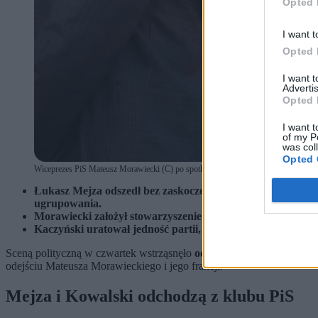
Opted 
I want t
Opted 
I want 
Advertis
Opted 
I want t
of my P
was col
Opted 
Wiceprezes PiS Mateusz Morawiecki (C) po spotkaniu z mieszkańcami w ramach cyk
Łukasz Mejza odszedł bez zaskoczenia – był dla PiS probl
ugrupowania.
Morawiecki założył stowarzyszenie jako kartę przetargową,
Kaczyński uratował jedność partii, ale musiał ustąpić – co
Sceną polityczną w czwartek wstrząsnęło
odejście Janusza Kowalsk
odejściu Mateusza Morawieckiego i jego frakcji.
Mejza i Kowalski odchodzą z klubu PiS