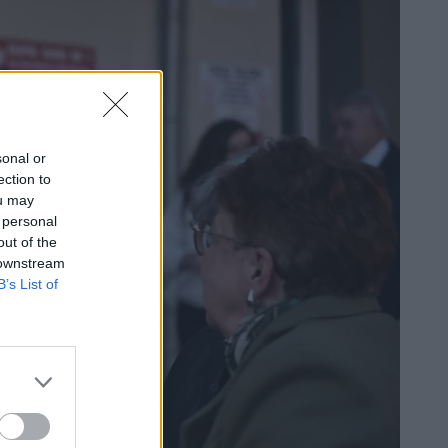
sonal or
ection to
ou may
 personal
out of the
 downstream
B’s List of