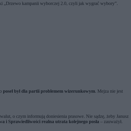
żki „Drzewo kampanii wyborczej 2.0, czyli jak wygrać wybory”.
bo
poseł był dla partii problemem wizerunkowym
. Mejza nie jest
owalut, o czym informują doniesienia prasowe. Nie sądzę, żeby Janusz
a i Sprawiedliwości realna utrata kolejnego posła
– zauważył.