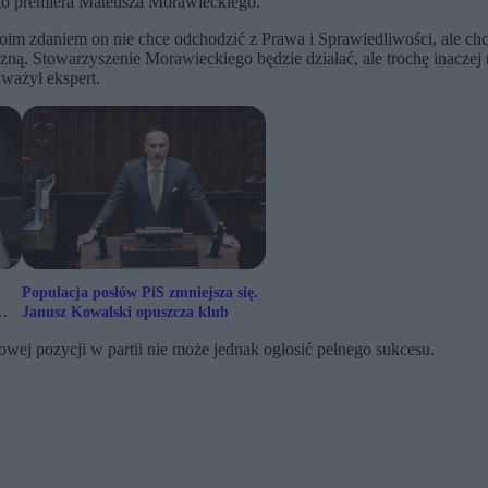
ego premiera Mateusza Morawieckiego.
oim zdaniem on nie chce odchodzić z Prawa i Sprawiedliwości, ale chc
zną. Stowarzyszenie Morawieckiego będzie działać, ale trochę inaczej 
uważył ekspert.
Populacja posłów PiS zmniejsza się.
Janusz Kowalski opuszcza klub
ej pozycji w partii nie może jednak ogłosić pełnego sukcesu.