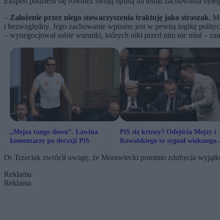
Ekspert podzielił się również swoją opinią na temat zachowania był
–
Założenie przez niego stowarzyszenia traktuję jako straszak
. M
i bezwzględny. Jego zachowanie wpisane jest w pewną logikę polityc
– wynegocjował sobie warunki, których nikt przed nim nie miał – za
„Mejza tango down”. Lawina
PiS się kruszy? Odejścia Mejzy i
komentarzy po decyzji PiS
Kowalskiego to sygnał większego
problemu
Dr Trzeciak zwrócił uwagę, że Morawiecki pomimo zdobycia wyjątkow
Reklama
Reklama