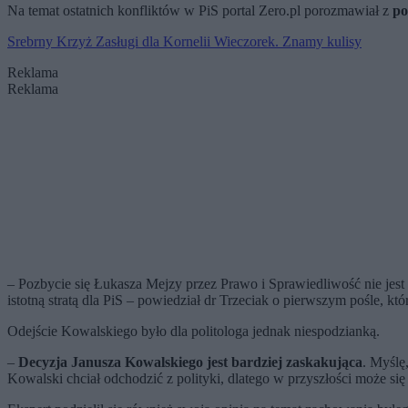
Na temat ostatnich konfliktów w PiS portal Zero.pl porozmawiał z
po
Srebrny Krzyż Zasługi dla Kornelii Wieczorek. Znamy kulisy
Reklama
Reklama
– Pozbycie się Łukasza Mejzy przez Prawo i Sprawiedliwość nie jest
istotną stratą dla PiS – powiedział dr Trzeciak o pierwszym pośle, kt
Odejście Kowalskiego było dla politologa jednak niespodzianką.
–
Decyzja Janusza Kowalskiego jest bardziej zaskakująca
. Myślę
Kowalski chciał odchodzić z polityki, dlatego w przyszłości może si