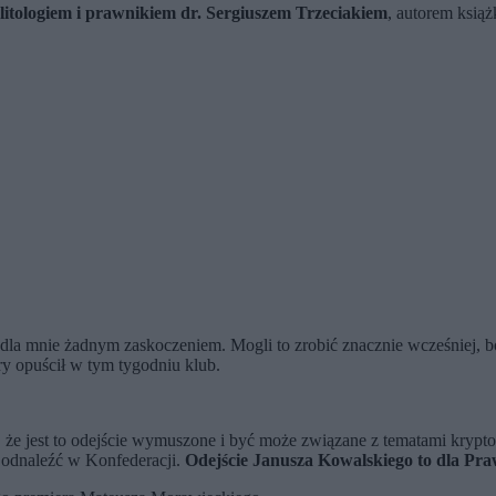
litologiem i prawnikiem dr. Sergiuszem Trzeciakiem
, autorem ksią
 dla mnie żadnym zaskoczeniem. Mogli to zrobić znacznie wcześniej, 
óry opuścił w tym tygodniu klub.
, że jest to odejście wymuszone i być może związane z tematami krypt
ę odnaleźć w Konfederacji.
Odejście Janusza Kowalskiego to dla Praw