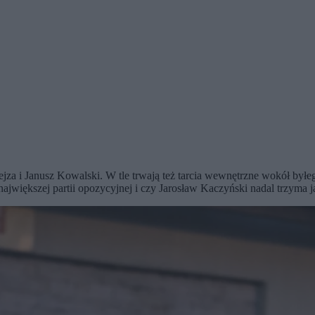
za i Janusz Kowalski. W tle trwają też tarcia wewnętrzne wokół byłe
jwiększej partii opozycyjnej i czy Jarosław Kaczyński nadal trzyma j