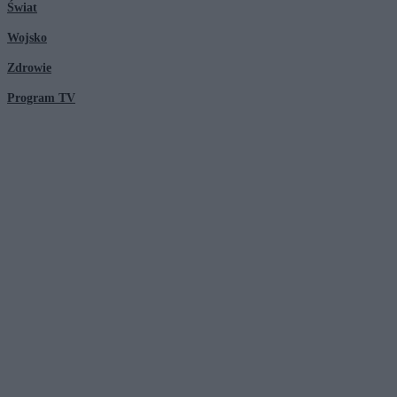
Świat
Wojsko
Zdrowie
Program TV
© 2026 Kanał Zero Spółka Akcyjna