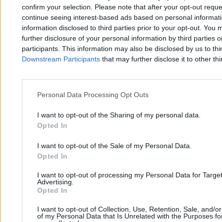
confirm your selection. Please note that after your opt-out req
continue seeing interest-based ads based on personal informatio
information disclosed to third parties prior to your opt-out. You 
further disclosure of your personal information by third parties 
participants. This information may also be disclosed by us to thi
Downstream Participants
that may further disclose it to other thi
Personal Data Processing Opt Outs
I want to opt-out of the Sharing of my personal data.
Polskie służby go ścigają, a on sądzi w Norwegii.
Opted In
Znany aktywista nie wróci do kraju
I want to opt-out of the Sale of my Personal Data.
Opted In
I want to opt-out of processing my Personal Data for Targe
Advertising.
Opted In
Paweł Figurski
,
Marek Mikołajczyk
25.03.2026
14 min
I want to opt-out of Collection, Use, Retention, Sale, and/o
of my Personal Data that Is Unrelated with the Purposes for