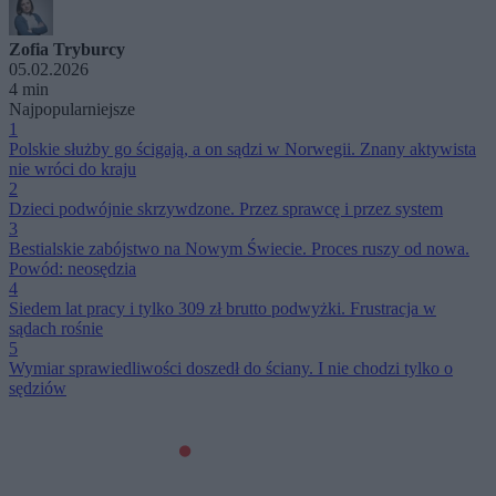
Zofia Tryburcy
05.02.2026
4 min
Najpopularniejsze
1
Polskie służby go ścigają, a on sądzi w Norwegii. Znany aktywista
nie wróci do kraju
2
Dzieci podwójnie skrzywdzone. Przez sprawcę i przez system
3
Bestialskie zabójstwo na Nowym Świecie. Proces ruszy od nowa.
Powód: neosędzia
4
Siedem lat pracy i tylko 309 zł brutto podwyżki. Frustracja w
sądach rośnie
5
Wymiar sprawiedliwości doszedł do ściany. I nie chodzi tylko o
sędziów