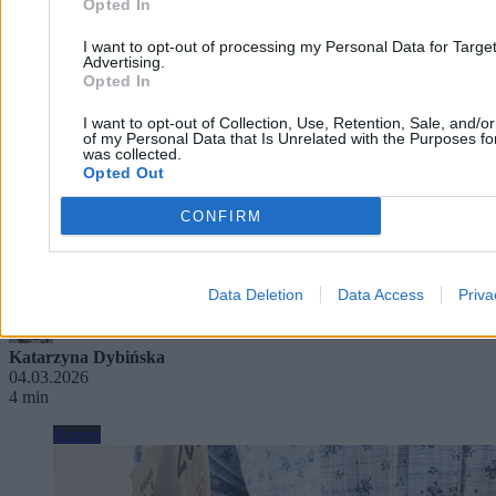
Opted In
I want to opt-out of processing my Personal Data for Targe
Advertising.
Opted In
I want to opt-out of Collection, Use, Retention, Sale, and/o
of my Personal Data that Is Unrelated with the Purposes for
was collected.
Opted Out
CONFIRM
Połowa Polaków zarabia nie więcej niż ta kwota.
GUS podał dane
Data Deletion
Data Access
Priva
Katarzyna Dybińska
04.03.2026
4 min
Biznes