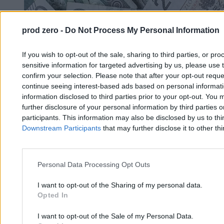
Nowe dane o zarobkach w Polsce. Padła
prod zero -
Do Not Process My Personal Information
konkretna kwota, jest rozczarowanie
If you wish to opt-out of the sale, sharing to third parties, or pr
sensitive information for targeted advertising by us, please use 
Katarzyna Dybińska
confirm your selection. Please note that after your opt-out req
19.03.2026
continue seeing interest-based ads based on personal informatio
4 min
information disclosed to third parties prior to your opt-out. You 
Biznes
further disclosure of your personal information by third parties 
participants. This information may also be disclosed by us to thi
Downstream Participants
that may further disclose it to other thi
Personal Data Processing Opt Outs
I want to opt-out of the Sharing of my personal data.
Opted In
I want to opt-out of the Sale of my Personal Data.