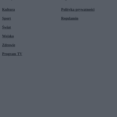
Kultura
Polityka prywatności
Sport
Regulamin
Świat
Wojsko
Zdrowie
Program TV
© 2026 Kanał Zero Spółka Akcyjna