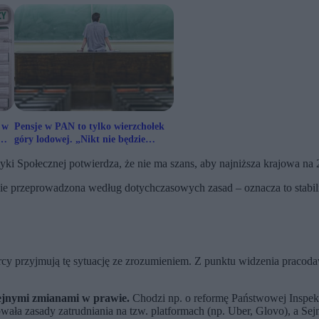
 w
Pensje w PAN to tylko wierzchołek
góry lodowej. „Nikt nie będzie
pracować za miskę ryżu”
yki Społecznej potwierdza, że nie ma szans, aby najniższa krajowa na
nie przeprowadzona według dotychczasowych zasad – oznacza to stab
orcy przyjmują tę sytuację ze zrozumieniem. Z punktu widzenia praco
ejnymi zmianami w prawie.
Chodzi np. o reformę Państwowej Inspekcj
wała zasady zatrudniania na tzw. platformach (np. Uber, Glovo), a Sej