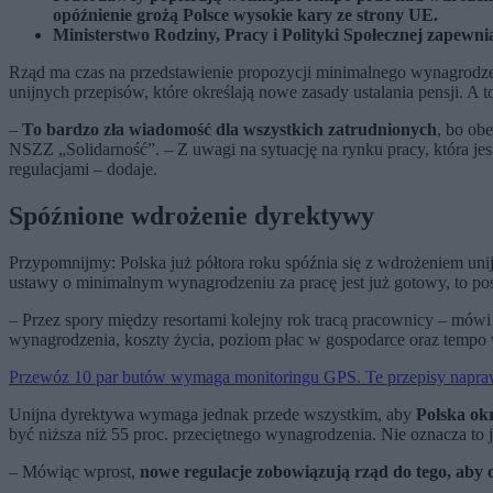
opóźnienie grożą Polsce wysokie kary ze strony UE.
Ministerstwo Rodziny, Pracy i Polityki Społecznej zapewn
Rząd ma czas na przedstawienie propozycji minimalnego wynagrodze
unijnych przepisów, które określają nowe zasady ustalania pensji. A
–
To bardzo zła wiadomość dla wszystkich zatrudnionych
, bo ob
NSZZ „Solidarność”. – Z uwagi na sytuację na rynku pracy, która je
regulacjami – dodaje.
Spóźnione wdrożenie dyrektywy
Przypomnijmy: Polska już półtora roku spóźnia się z wdrożeniem unijn
ustawy o minimalnym wynagrodzeniu za pracę jest już gotowy, to poszc
– Przez spory między resortami kolejny rok tracą pracownicy – mówi
wynagrodzenia, koszty życia, poziom płac w gospodarce oraz tempo
Przewóz 10 par butów wymaga monitoringu GPS. Te przepisy napraw
Unijna dyrektywa wymaga jednak przede wszystkim, aby
Polska ok
być niższa niż 55 proc. przeciętnego wynagrodzenia. Nie oznacza to 
– Mówiąc wprost,
nowe regulacje zobowiązują rząd do tego, aby o