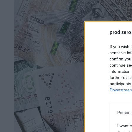
prod zero
If you wish 
sensitive in
confirm you
continue se
information 
further disc
participants
Downstream 
Persona
I want t