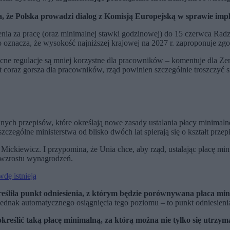
ia, że Polska prowadzi dialog z Komisją Europejską w sprawie imp
nia za pracę (oraz minimalnej stawki godzinowej) do 15 czerwca Radz
 to oznacza, że wysokość najniższej krajowej na 2027 r. zaproponuje z
ecne regulacje są mniej korzystne dla pracowników – komentuje dla Z
st coraz gorsza dla pracowników, rząd powinien szczególnie troszczyć 
ych przepisów, które określają nowe zasady ustalania płacy minimalnej.
zególne ministerstwa od blisko dwóch lat spierają się o kształt przep
 Mickiewicz. I przypomina, że Unia chce, aby rząd, ustalając płacę m
 wzrostu wynagrodzeń.
dę istnieją
reśliła punkt odniesienia, z którym będzie porównywana płaca mi
jednak automatycznego osiągnięcia tego poziomu – to punkt odniesieni
kreślić taką płacę minimalną, za którą można nie tylko się utrzyma