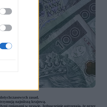
g dotychczasowych zasad.
trzymują najniższą krajową.
ymi zmianami w prawie. Jednocześnie ostrzegają, że przez