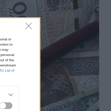
sonal or
ection to
ou may
 personal
out of the
 downstream
B’s List of