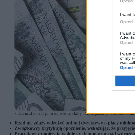
Opted 
I want t
Opted 
I want 
Advertis
Opted 
I want t
of my P
was col
Opted 
Polska musi określić punkt odniesienia, z którym będzie porównywana płaca minimal
Rząd nie zdąży wdrożyć unijnej dyrektywy o płacy minimal
Związkowcy krytykują opóźnienie, wskazując, że przyjęci
Pracodawcy popierają wolniejsze tempo prac nad wdrożeni