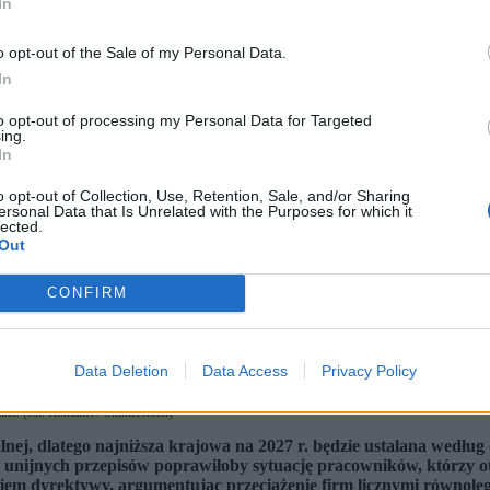
In
o opt-out of the Sale of my Personal Data.
In
to opt-out of processing my Personal Data for Targeted
ing.
In
o opt-out of Collection, Use, Retention, Sale, and/or Sharing
ersonal Data that Is Unrelated with the Purposes for which it
lected.
Out
CONFIRM
Data Deletion
Data Access
Privacy Policy
na. (fot. RomanR / Shutterstock)
nej, dlatego najniższa krajowa na 2027 r. będzie ustalana wedłu
e unijnych przepisów poprawiłoby sytuację pracowników, którzy o
em dyrektywy, argumentując przeciążenie firm licznymi równoległ