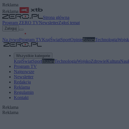
Reklama
Reklama
Strona główna
Program ZERO TV
Newsletter
Zgłoś temat
Zaloguj
Na żywo
Program TV
Kraj
Świat
Sport
Opinie
Biznes
Technologia
Wojsk
Wszystkie kategorie
Kraj
Świat
Sport
Biznes
Technologia
Wojsko
Zdrowie
Kultura
Nau
Program TV
Najnowsze
Newsletter
Redakcja
Reklama
Regulamin
Kontakt
Reklama
Reklama