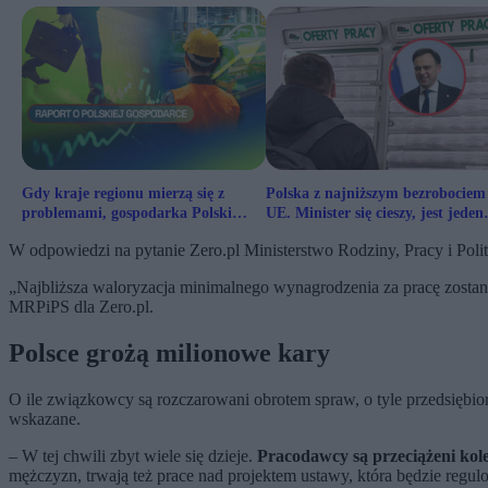
Gdy kraje regionu mierzą się z
Polska z najniższym bezrobociem
problemami, gospodarka Polski
UE. Minister się cieszy, jest jeden
rośnie. Oto nasz sekret
haczyk
W odpowiedzi na pytanie Zero.pl Ministerstwo Rodziny, Pracy i Polit
„Najbliższa waloryzacja minimalnego wynagrodzenia za pracę zosta
MRPiPS dla Zero.pl.
Polsce grożą milionowe kary
O ile związkowcy są rozczarowani obrotem spraw, o tyle przedsiębi
wskazane.
– W tej chwili zbyt wiele się dzieje.
Pracodawcy są przeciążeni kol
mężczyzn, trwają też prace nad projektem ustawy, która będzie regulo