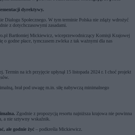
lementacji dyrektywy.
ie Dialogu Społecznego. W tym terminie Polska nie zdąży wdrożyć
godnie z dotychczasowymi zasadami.
ero.pl Bartłomiej Mickiewicz, wiceprzewodniczący Komisji Krajowej
się o godne płace, tymczasem zwleka z tak ważnymi dla nas
 Termin na ich przyjęcie upłynął 15 listopada 2024 r. I choć projekt
isów.
inimalną, brał pod uwagę m.in. siłę nabywczą minimalnego
nimalna.
Zgodnie z propozycją resortu najniższa krajowa nie powinna
a, a nie sztywny wskaźnik.
ć, ale godnie żyć
– podkreśla Mickiewicz.