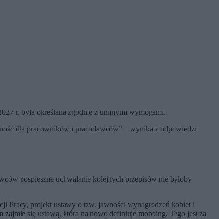
 2027 r. była określana zgodnie z unijnymi wymogami.
ilność dla pracowników i pracodawców” – wynika z odpowiedzi
dawców pospieszne uchwalanie kolejnych przepisów nie byłoby
i Pracy, projekt ustawy o tzw. jawności wynagrodzeń kobiet i
m zajmie się ustawą, która na nowo definiuje mobbing. Tego jest za