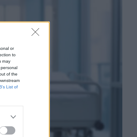
sonal or
ection to
ou may
 personal
out of the
 downstream
B’s List of