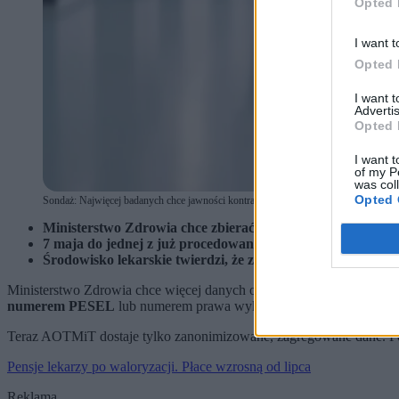
Opted 
I want t
Opted 
I want 
Advertis
Opted 
I want t
of my P
was col
Opted 
Sondaż: Najwięcej badanych chce jawności kontraktów lekarzy (fot. Katarzyna Ledw
Ministerstwo Zdrowia chce zbierać informacje o wynag
7 maja do jednej z już procedowanych ustaw wprowadzono
Środowisko lekarskie twierdzi, że zmiana nie da rządzący
Ministerstwo Zdrowia chce więcej danych o wynagrodzeniach medyk
numerem PESEL
lub numerem prawa wykonywania zawodu (PWZ
Teraz AOTMiT dostaje tylko zanonimizowane, zagregowane dane. Po
Pensje lekarzy po waloryzacji. Płace wzrosną od lipca
Reklama