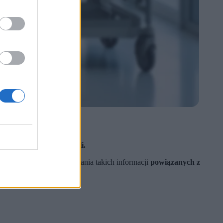
owego narzędzia kontroli.
iałaby możliwość zbierania takich informacji
powiązanych z