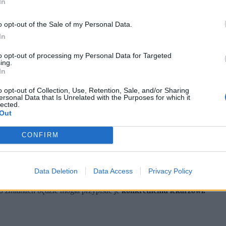
In
o opt-out of the Sale of my Personal Data.
In
to opt-out of processing my Personal Data for Targeted
ing.
In
o opt-out of Collection, Use, Retention, Sale, and/or Sharing
ersonal Data that Is Unrelated with the Purposes for which it
lected.
Out
on / Shutterstock)
rodzeniach medyków powiązane z numerem PESEL.
CONFIRM
 odpowiedni przepis.
m żadnej dodatkowej wiedzy, a jej celem może być zyskanie dodatk
ów. Agencja Oceny Technologii Medycznych i Taryfikacji (AOTMiT) m
Data Deletion
Data Access
Privacy Policy
).
 zmianach będzie mogła przypisać je
konkretnemu lekarzowi.