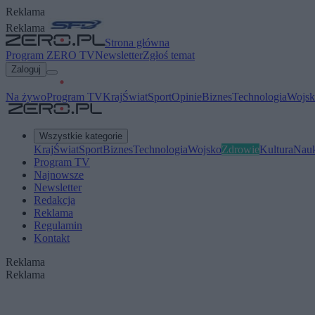
Reklama
Reklama
Strona główna
Program ZERO TV
Newsletter
Zgłoś temat
Zaloguj
Na żywo
Program TV
Kraj
Świat
Sport
Opinie
Biznes
Technologia
Wojsk
Wszystkie kategorie
Kraj
Świat
Sport
Biznes
Technologia
Wojsko
Zdrowie
Kultura
Nau
Program TV
Najnowsze
Newsletter
Redakcja
Reklama
Regulamin
Kontakt
Reklama
Reklama