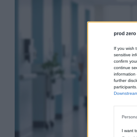
prod zero
If you wish 
sensitive in
confirm you
continue se
information 
further disc
participants
Downstream 
Persona
I want t