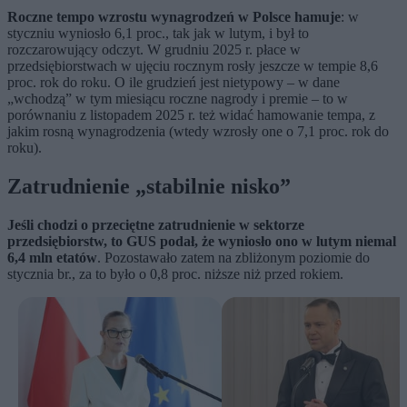
Roczne tempo wzrostu wynagrodzeń w Polsce hamuje
: w
styczniu wyniosło 6,1 proc., tak jak w lutym, i był to
rozczarowujący odczyt. W grudniu 2025 r. płace w
przedsiębiorstwach w ujęciu rocznym rosły jeszcze w tempie 8,6
proc. rok do roku. O ile grudzień jest nietypowy – w dane
„wchodzą” w tym miesiącu roczne nagrody i premie – to w
porównaniu z listopadem 2025 r. też widać hamowanie tempa, z
jakim rosną wynagrodzenia (wtedy wzrosły one o 7,1 proc. rok do
roku).
Zatrudnienie „stabilnie nisko”
Jeśli chodzi o przeciętne zatrudnienie w sektorze
przedsiębiorstw, to GUS podał, że wyniosło ono w lutym niemal
6,4 mln etatów
. Pozostawało zatem na zbliżonym poziomie do
stycznia br., za to było o 0,8 proc. niższe niż przed rokiem.