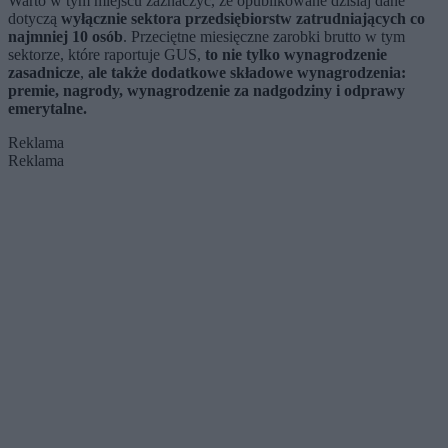
Warto w tym miejscu zaznaczyć, że opublikowane dzisiaj dane
dotyczą
wyłącznie sektora przedsiębiorstw zatrudniających co
najmniej 10 osób
. Przeciętne miesięczne zarobki brutto w tym
sektorze, które raportuje GUS,
to nie tylko wynagrodzenie
zasadnicze
,
ale także dodatkowe składowe wynagrodzenia:
premie, nagrody, wynagrodzenie za nadgodziny i odprawy
emerytalne.
Reklama
Reklama