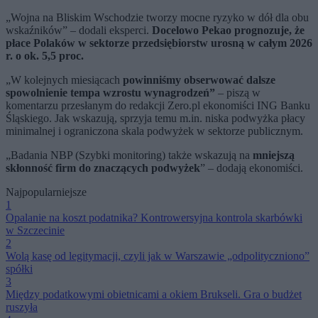
„Wojna na Bliskim Wschodzie tworzy mocne ryzyko w dół dla obu
wskaźników” – dodali eksperci.
Docelowo Pekao prognozuje, że
płace Polaków w sektorze przedsiębiorstw urosną w całym 2026
r. o ok. 5,5 proc.
„W kolejnych miesiącach
powinniśmy obserwować dalsze
spowolnienie tempa wzrostu wynagrodzeń”
– piszą w
komentarzu przesłanym do redakcji Zero.pl ekonomiści ING Banku
Śląskiego. Jak wskazują, sprzyja temu m.in. niska podwyżka płacy
minimalnej i ograniczona skala podwyżek w sektorze publicznym.
„Badania NBP (Szybki monitoring) także wskazują na
mniejszą
skłonność firm do znaczących podwyżek
” – dodają ekonomiści.
Najpopularniejsze
1
Opalanie na koszt podatnika? Kontrowersyjna kontrola skarbówki
w Szczecinie
2
Wolą kasę od legitymacji, czyli jak w Warszawie „odpolityczniono”
spółki
3
Między podatkowymi obietnicami a okiem Brukseli. Gra o budżet
ruszyła