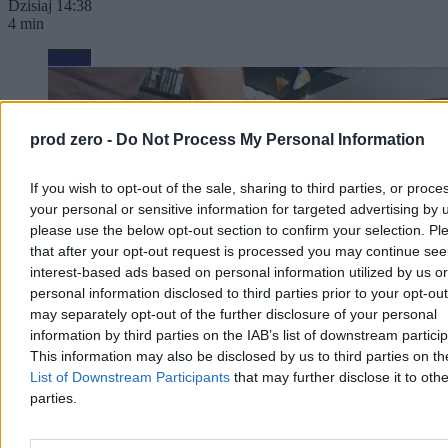
Dzisiaj 14:38
4 min
Biznes
prod zero -
Do Not Process My Personal Information
If you wish to opt-out of the sale, sharing to third parties, or proce
your personal or sensitive information for targeted advertising by 
please use the below opt-out section to confirm your selection. Pl
that after your opt-out request is processed you may continue see
interest-based ads based on personal information utilized by us or
personal information disclosed to third parties prior to your opt-ou
may separately opt-out of the further disclosure of your personal
information by third parties on the IAB’s list of downstream partici
This information may also be disclosed by us to third parties on t
Może być taniej na stacjach. Jest nowa prognoza
List of Downstream Participants
that may further disclose it to othe
cen paliw
parties.
W pierwszym tygodniu sierpnia spadły hurtowe ceny paliw.