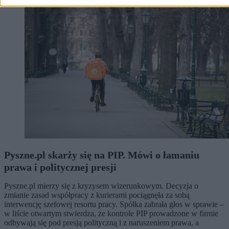
Pyszne.pl skarży się na PIP. Mówi o łamaniu
prawa i politycznej presji
Pyszne.pl mierzy się z kryzysem wizerunkowym. Decyzja o
zmianie zasad współpracy z kurierami pociągnęła za sobą
interwencję szefowej resortu pracy. Spółka zabrała głos w sprawie –
w liście otwartym stwierdza, że kontrole PIP prowadzone w firmie
odbywają się pod presją polityczną i z naruszeniem prawa, a