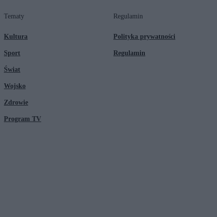
Tematy
Regulamin
Kultura
Polityka prywatności
Sport
Regulamin
Świat
Wojsko
Zdrowie
Program TV
© 2026 Kanał Zero Spółka Akcyjna