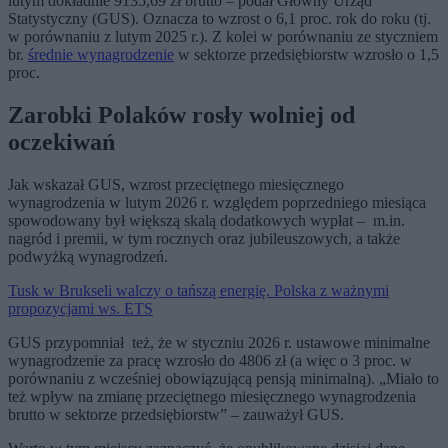
lutym dokładnie 9135,69 zł brutto – podał Główny Urząd
Statystyczny (GUS). Oznacza to wzrost o 6,1 proc. rok do roku (tj.
w porównaniu z lutym 2025 r.). Z kolei w porównaniu ze styczniem
br.
średnie wynagrodzenie
w sektorze przedsiębiorstw wzrosło o 1,5
proc.
Zarobki Polaków rosły wolniej od
oczekiwań
Jak wskazał GUS, wzrost przeciętnego miesięcznego
wynagrodzenia w lutym 2026 r. względem poprzedniego miesiąca
spowodowany był większą skalą dodatkowych wypłat – m.in.
nagród i premii, w tym rocznych oraz jubileuszowych, a także
podwyżką wynagrodzeń.
Tusk w Brukseli walczy o tańszą energię. Polska z ważnymi
propozycjami ws. ETS
GUS przypomniał też, że w styczniu 2026 r. ustawowe minimalne
wynagrodzenie za pracę wzrosło do 4806 zł (a więc o 3 proc. w
porównaniu z wcześniej obowiązującą pensją minimalną). „Miało to
też wpływ na zmianę przeciętnego miesięcznego wynagrodzenia
brutto w sektorze przedsiębiorstw” – zauważył GUS.