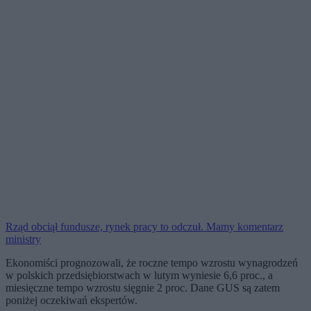
Rząd obciął fundusze, rynek pracy to odczuł. Mamy komentarz
ministry
Ekonomiści prognozowali, że roczne tempo wzrostu wynagrodzeń
w polskich przedsiębiorstwach w lutym wyniesie 6,6 proc., a
miesięczne tempo wzrostu sięgnie 2 proc. Dane GUS są zatem
poniżej oczekiwań ekspertów.