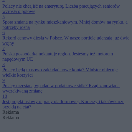
4
Polacy nie chcą iść na emeryturę. Liczba pracujących seniorów
wzrosła o połowę
5
Spora zmiana na rynku mieszkaniowym. Mniej domów na rynku, a
potrzeby rosną
6
Rekord cenowy diesla w Polsce. W nasze portfele uderzają już dwie
wojny
7
Polska gospodarka nokautuje region. Jesteśmy też motorem
napędowym UE
8
Polacy będą masowo zakładać nowe konta? Minister obiecuje
wielkie korzyści
9
Polacy przestaną wpadać w podatkowe sidła? Rząd zapowiada
wyczekiwaną zmianę
10
Jest projekt ustawy o pracy platformowej. Kurierzy i taksówkarze
przejdą na etat?
Reklama
Reklama