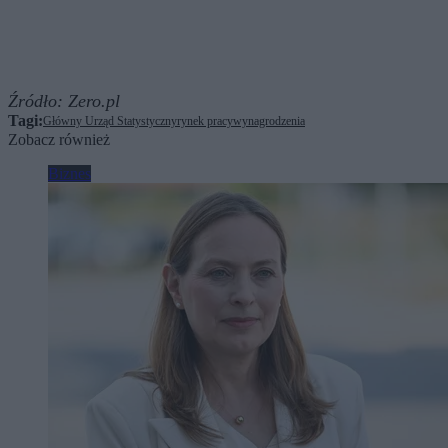
Źródło:
Zero.pl
Tagi:
Główny Urząd Statystyczny
rynek pracy
wynagrodzenia
Zobacz również
Biznes