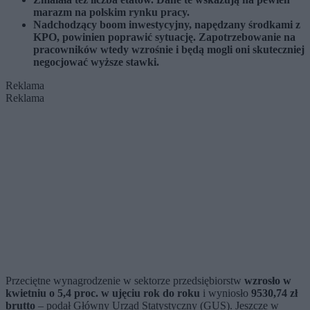
marazm na polskim rynku pracy.
Nadchodzący boom inwestycyjny, napędzany środkami z
KPO, powinien poprawić sytuację. Zapotrzebowanie na
pracowników wtedy wzrośnie i będą mogli oni skuteczniej
negocjować wyższe stawki.
Reklama
Reklama
Przeciętne wynagrodzenie w sektorze przedsiębiorstw
wzrosło w
kwietniu o 5,4 proc. w ujęciu rok do roku
i wyniosło
9530,74 zł
brutto
– podał Główny Urząd Statystyczny (GUS). Jeszcze w