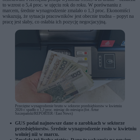
to wzrost o 5,4 proc. w ujęciu rok do roku. W porównaniu z
marcem, średnie wynagrodzenie zmalało o 1,3 proc. Ekonomiści
wskazują, że sytuacja pracowników jest obecnie trudna – popyt na
pracę jest słaby, co osłabia ich pozycję negocjacyjną.
Przeciętne wynagrodzenie brutto w sektorze przedsiębiorstw w kwietniu
2026 r. spadło o 1,3 proc. miesiąc do miesiąca (fot. Artur
Szczepański/REPORTER / East News)
GUS podał najnowsze dane o zarobkach w sektorze
przedsiębiorstw. Średnie wynagrodzenie rosło w kwietniu
wolniej niż w marcu.
Zmalała też liczba etatów. Dane te wskazują na pewien