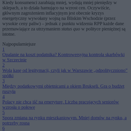
Kiedy konsumenci zarabiają mniej, wydają mniej pieniędzy w
sklepach, a to działa hamująco na wzrost cen. Oczywiście,
głównym zagrożeniem inflacyjnym jest obecnie kryzys
energetyczny wywołany wojną na Bliskim Wschodzie (przez
wysokie ceny paliw) – jednak z punktu widzenia RPP każde dane
przemawiające za utrzymaniem
status quo
w polityce pieniężnej są
istotne.
Najpopularniejsze
1
Opalanie na koszt podatnika? Kontrowersyjna kontrola skarbówki
w Szczecinie
2
Wolą kasę od legitymacji, czyli jak w Warszawie „odpolityczniono”
spółki
3
Między podatkowymi obietnicami a okiem Brukseli. Gra o budżet
ruszyła
4
Polacy nie chcą iść na emeryturę. Liczba pracujących seniorów
wzrosła o połowę
5
Spora zmiana na rynku mieszkaniowym. Mniej domów na rynku, a
potrzeby rosną
6