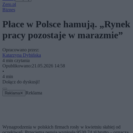
Zero.pl
Biznes
Płace w Polsce hamują. „Rynek
pracy pozostaje w marazmie”
Opracowano przez:
Katarzyna Dybińska
4 min czytania
Opublikowano:
21.05.2026 14:58
•
4 min
Dołącz do dyskusji!
Reklama
Reklama
✕
Wynagrodzenia w polskich firmach rosły w kwietniu słabiej od
oczekiwań. Przeciętna pensja wyniosła 9530,74 zł brutto – oznacza