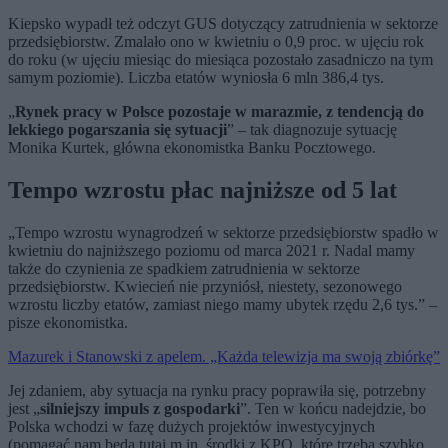
Kiepsko wypadł też odczyt GUS dotyczący zatrudnienia w sektorze
przedsiębiorstw. Zmalało ono w kwietniu o 0,9 proc. w ujęciu rok
do roku (w ujęciu miesiąc do miesiąca pozostało zasadniczo na tym
samym poziomie). Liczba etatów wyniosła 6 mln 386,4 tys.
„
Rynek pracy w Polsce pozostaje w marazmie, z tendencją do
lekkiego pogarszania się sytuacji
” – tak diagnozuje sytuację
Monika Kurtek, główna ekonomistka Banku Pocztowego.
Tempo wzrostu płac najniższe od 5 lat
„Tempo wzrostu wynagrodzeń w sektorze przedsiębiorstw spadło w
kwietniu do najniższego poziomu od marca 2021 r. Nadal mamy
także do czynienia ze spadkiem zatrudnienia w sektorze
przedsiębiorstw. Kwiecień nie przyniósł, niestety, sezonowego
wzrostu liczby etatów, zamiast niego mamy ubytek rzędu 2,6 tys.” –
pisze ekonomistka.
Mazurek i Stanowski z apelem. „Każda telewizja ma swoją zbiórkę”
Jej zdaniem, aby sytuacja na rynku pracy poprawiła się, potrzebny
jest „
silniejszy impuls z gospodarki
”. Ten w końcu nadejdzie, bo
Polska wchodzi w fazę dużych projektów inwestycyjnych
(pomagać nam będą tutaj m.in. środki z KPO, które trzeba szybko