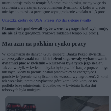
marcu pensje rosły w tempie 6,6 proc. rok do roku, mamy więc do
czynienia z wyraźnym spowolnieniem dynamiki. Z kolei w ujęciu
miesiąc do miesiąca przeciętne wynagrodzenie zmalało o 1,3 proc.
Ucieczka Ziobry do USA. Prezes PiS dał zielone światło
Ekonomiści spodziewali się, że wzrost wynagrodzeń wyhamuje,
ale nie aż tak
(prognoza rynkowa zakładała tempo 6,1 proc.).
Marazm na polskim rynku pracy
W komentarzu do danych GUS eksperci Banku Pekao stwierdzili,
że „
wszystkie znaki na niebie i ziemi sugerowały wyhamowanie
dynamiki płac w kwietniu – kluczowa była tylko jego skala
”.
Jak zauważyli, w kwietniu ciężko było przebić bazę z poprzedniego
miesiąca, kiedy to premię dostali pracownicy w energetyce i
górnictwie (premie też są liczone do wzrostu wynagrodzeń). Z kolei
rok wcześniej premie wypłacano górnikom i leśnikom, co też
podbiło bazę odniesienia. Dodatkowo w kwietniu liczba dni
roboczych była mniejsza.