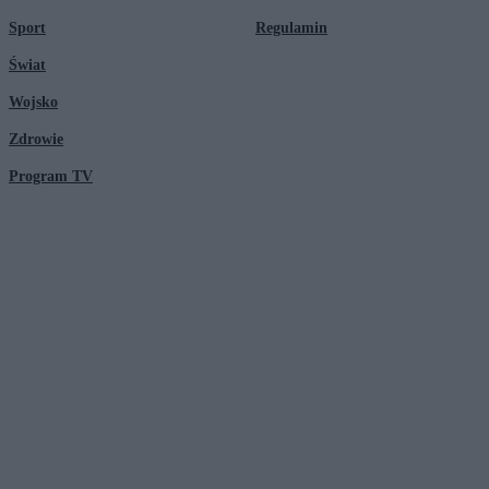
Sport
Regulamin
Świat
Wojsko
Zdrowie
Program TV
© 2026 Kanał Zero Spółka Akcyjna