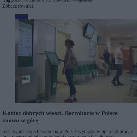
Tagi:
Główny Urząd Statystyczny
rynek pracy
wynagrodzenia
Zobacz również
Biznes
Koniec dobrych wieści. Bezrobocie w Polsce
znowu w górę
Szacowana stopa bezrobocia w Polsce wyniosła w lipcu 5,9 proc. i
była wyższa od tej zanotowanej w czerwcu o 0,1 pkt proc. –