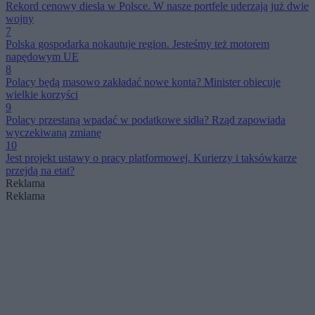
Rekord cenowy diesla w Polsce. W nasze portfele uderzają już dwie
wojny
7
Polska gospodarka nokautuje region. Jesteśmy też motorem
napędowym UE
8
Polacy będą masowo zakładać nowe konta? Minister obiecuje
wielkie korzyści
9
Polacy przestaną wpadać w podatkowe sidła? Rząd zapowiada
wyczekiwaną zmianę
10
Jest projekt ustawy o pracy platformowej. Kurierzy i taksówkarze
przejdą na etat?
Reklama
Reklama