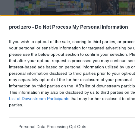
prod zero -
Do Not Process My Personal Information
If you wish to opt-out of the sale, sharing to third parties, or proce
your personal or sensitive information for targeted advertising by 
please use the below opt-out section to confirm your selection. Pl
that after your opt-out request is processed you may continue see
interest-based ads based on personal information utilized by us or
personal information disclosed to third parties prior to your opt-ou
„Dobry Start” to za mało. Drożyzna uderza w
may separately opt-out of the further disclosure of your personal
kieszenie rodziców
information by third parties on the IAB’s list of downstream partici
This information may also be disclosed by us to third parties on t
Sierpień to czas kompletowania wyprawek szkolnych. Od kilku lat
List of Downstream Participants
that may further disclose it to othe
rodzice uczniów mogą liczyć na zastrzyk gotówki w ramach
parties.
rządowego programu „Dobry Start”. Wypłacana kwota – 300 zł na
dziecko – jest taka sama od ośmiu lat, a w tym czasie inflacja nie
stała w miejscu. W tym roku, jak pokazują badania, „300 plus” nie
pokryje nawet połowy kosztu statystycznej wyprawki.
Personal Data Processing Opt Outs