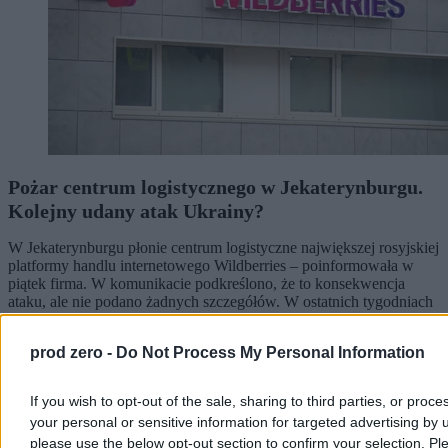
Pożar centrum logistycznego w Jekaterynburgu.
Kolejny udany atak Ukrainy?
W Jekaterynburgu płonie centrum logistyczne największej rosyjskiej
platformy handlu internetowego Wildberries – poinformowała w
piątek firma. W komunikacie podkreślono, że to konsekwencja
ataku, ale nie podano żadnych szczegółów. W ostatnich tygodniach
w infrastrukturę tej firmy regularnie uderzają siły zbrojne Ukrainy.
prod zero -
Do Not Process My Personal Information
Krzysztof Jabłonowski
If you wish to opt-out of the sale, sharing to third parties, or proce
Dzisiaj 09:33
your personal or sensitive information for targeted advertising by 
3 min
please use the below opt-out section to confirm your selection. Pl