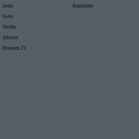
Sport
Regulamin
Świat
Wojsko
Zdrowie
Program TV
© 2026 Kanał Zero Spółka Akcyjna