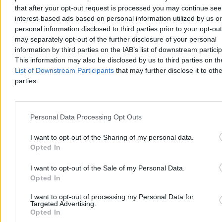
that after your opt-out request is processed you may continue see
Świat
interest-based ads based on personal information utilized by us or
personal information disclosed to third parties prior to your opt-ou
may separately opt-out of the further disclosure of your personal
information by third parties on the IAB’s list of downstream partici
This information may also be disclosed by us to third parties on t
List of Downstream Participants
that may further disclose it to othe
parties.
Personal Data Processing Opt Outs
I want to opt-out of the Sharing of my personal data.
Opted In
Trump: Stany Zjednoczone zaangażowane w
I want to opt-out of the Sale of my Personal Data.
rozmowy o pokoju w Ukrainie
Opted In
Prezydent USA Donald Trump powiedział w czwartek, że
I want to opt-out of processing my Personal Data for
Targeted Advertising.
Amerykanie są zaangażowani w rozmowy o zakończeniu wojny w
Opted In
Ukrainie i poinformował, że doszło w nich do postępu. Nie ujawnił