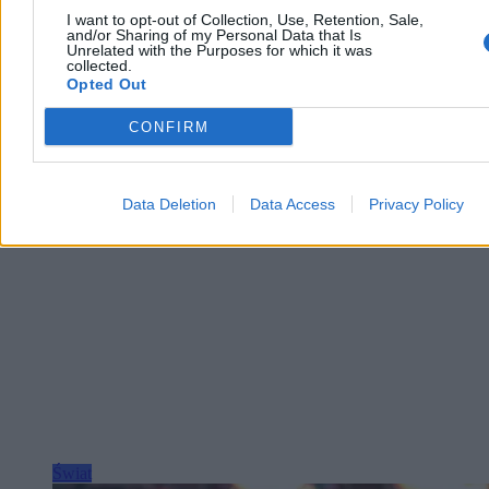
szczegółów. Wyraził też przekonanie, że wojna z Iranem niedługo
I want to opt-out of Collection, Use, Retention, Sale,
się zakończy.
and/or Sharing of my Personal Data that Is
Unrelated with the Purposes for which it was
collected.
Opted Out
Krzysztof Jabłonowski
Dzisiaj 06:56
CONFIRM
3 min
Reklama
Reklama
Data Deletion
Data Access
Privacy Policy
Świat