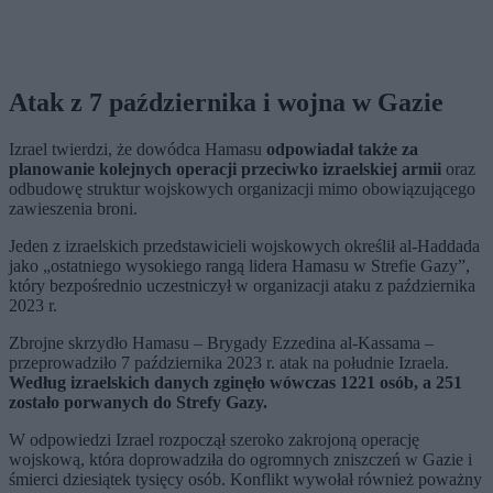
Atak z 7 października i wojna w Gazie
Izrael twierdzi, że dowódca Hamasu
odpowiadał także za
planowanie kolejnych operacji przeciwko izraelskiej armii
oraz
odbudowę struktur wojskowych organizacji mimo obowiązującego
zawieszenia broni.
Jeden z izraelskich przedstawicieli wojskowych określił al-Haddada
jako „ostatniego wysokiego rangą lidera Hamasu w Strefie Gazy”,
który bezpośrednio uczestniczył w organizacji ataku z października
2023 r.
Zbrojne skrzydło Hamasu – Brygady Ezzedina al-Kassama –
przeprowadziło 7 października 2023 r. atak na południe Izraela.
Według izraelskich danych zginęło wówczas 1221 osób, a 251
zostało porwanych do Strefy Gazy.
W odpowiedzi Izrael rozpoczął szeroko zakrojoną operację
wojskową, która doprowadziła do ogromnych zniszczeń w Gazie i
śmierci dziesiątek tysięcy osób. Konflikt wywołał również poważny