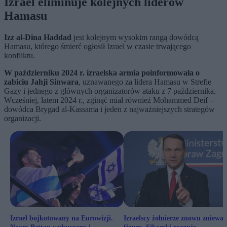
Izrael eliminuje kolejnych liderów
Hamasu
Izz al-Dina Haddad
jest kolejnym wysokim rangą dowódcą
Hamasu, którego śmierć ogłosił Izrael w czasie trwającego
konfliktu.
W październiku 2024 r. izraelska armia poinformowała o
zabiciu Jahji Sinwara
, uznawanego za lidera Hamasu w Strefie
Gazy i jednego z głównych organizatorów ataku z 7 października.
Wcześniej, latem 2024 r., zginąć miał również Mohammed Deif –
dowódca Brygad al-Kassama i jeden z najważniejszych strategów
organizacji.
Izrael bojkotowany na Eurowizji.
Izraelscy żołnierze znowu znieważ