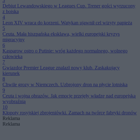
3
Debiut Lewandowskiego w Leagues Cup. Trener gości wyrzucony
z boiska
4
Leon XIV wraca do korzeni. Watykan ujawnił cel wizyty papieża
5
Ceuta. Mała hiszpańska eksklawa, wielki europejski kryzys
migracyjny
6
Kasparow ostro o Putinie: wróg każdego normalnego, wolnego
człowieka
7
Gwiazdor Premier League znalazł nowy klub. Zaskakujący
kierunek
8
Chwile grozy w Niemczech. Uzbrojony dron na płycie lotniska
9
Ceuta i wojna obrazów. Jak emocje przejęły władzę nad europejską
wyobraźnią
10
Kłopoty rosyjskiej zbrojeniówki. Zamach na twórcę fabryki dronów
Reklama
Reklama