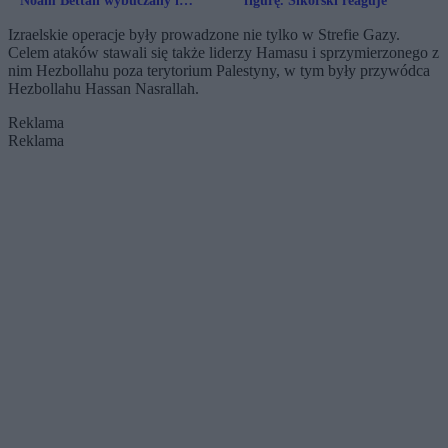
Noam Bettan wybuczany i
figurę. Sikorski reaguje
wygwizdany
Izraelskie operacje były prowadzone nie tylko w Strefie Gazy.
Celem ataków stawali się także liderzy Hamasu i sprzymierzonego z
nim Hezbollahu poza terytorium Palestyny, w tym były przywódca
Hezbollahu Hassan Nasrallah.
Reklama
Reklama