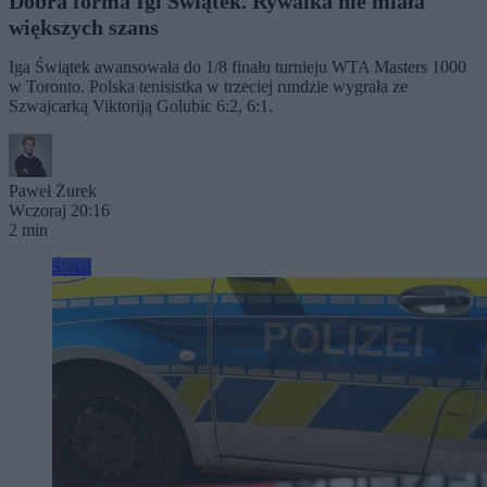
Dobra forma Igi Świątek. Rywalka nie miała
większych szans
Iga Świątek awansowała do 1/8 finału turnieju WTA Masters 1000
w Toronto. Polska tenisistka w trzeciej rundzie wygrała ze
Szwajcarką Viktoriją Golubic 6:2, 6:1.
Paweł Żurek
Wczoraj 20:16
2 min
Świat