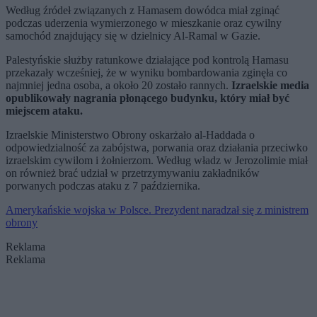
Według źródeł związanych z Hamasem dowódca miał zginąć
podczas uderzenia wymierzonego w mieszkanie oraz cywilny
samochód znajdujący się w dzielnicy Al-Ramal w Gazie.
Palestyńskie służby ratunkowe działające pod kontrolą Hamasu
przekazały wcześniej, że w wyniku bombardowania zginęła co
najmniej jedna osoba, a około 20 zostało rannych.
Izraelskie media
opublikowały nagrania płonącego budynku, który miał być
miejscem ataku.
Izraelskie Ministerstwo Obrony oskarżało al-Haddada o
odpowiedzialność za zabójstwa, porwania oraz działania przeciwko
izraelskim cywilom i żołnierzom. Według władz w Jerozolimie miał
on również brać udział w przetrzymywaniu zakładników
porwanych podczas ataku z 7 października.
Amerykańskie wojska w Polsce. Prezydent naradzał się z ministrem
obrony
Reklama
Reklama