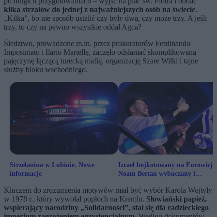
po długich przygotowaniach – wyjść na plac św. Piotra i oddać
kilka strzałów do jednej z najważniejszych osób na świecie
.
„Kilka”, bo nie sposób ustalić czy były dwa, czy może trzy. A jeśli
trzy, to czy na pewno wszystkie oddał Agca?
Śledztwo, prowadzone m.in. przez prokuratorów Ferdinando
Imposimato i Ilario Martellę, zaczęło odsłaniać skomplikowaną
pajęczynę łączącą turecką mafię, organizację Szare Wilki i tajne
służby bloku wschodniego.
Strzelanina w Lubinie. Nowe
Izrael bojkotowany na Eurowizji.
informacje
Noam Bettan wybuczany i
wygwizdany
Kluczem do zrozumienia motywów miał być wybór Karola Wojtyły
w 1978 r., który wywołał popłoch na Kremlu.
Słowiański papież,
wspierający narodziny „Solidarności”, stał się dla radzieckiego
imperium zagrożeniem egzystencjalnym.
Według dokumentów