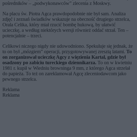
pośredników – „podwykonawców” zlecenia z Moskwy.
Na placu św. Piotra Agca prawdopodobnie nie był sam. Analiza
zdjęć i zeznań świadków wskazuje na obecność drugiego strzelca,
Orala Celika, który miał rzucić bombę hukową, by ułatwić
ucieczkę, a według niektórych wersji również oddać strzał. Ten –
potencjalnie – trzeci.
Celikowi niczego nigdy nie udowodniono. Spekuluje się jednak, że
to on był „mózgiem” operacji, przygotowywanej zresztą latami.
To
on zorganizował ucieczkę Agcy z więzienia Kartal, gdzie był
osadzony po zabiciu tureckiego dziennikarza.
To on w kwietniu
1981 r. kupił w Wiedniu browninga 9 mm, z którego Agca strzelał
do papieża. To też on zareklamował Agcę zleceniodawcom jako
pewnego strzelca.
Reklama
Reklama