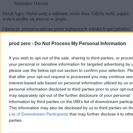
Stanisław Dziwisz
Strzał Agcy chybił aortę o milimetr, może dwa. Gdyby trafił, papież
wykrwawiłby się jeszcze w jeepie.
Operacja, przeprowadzona przez najlepszych włoskich specjalistów,
się udała. Jan Paweł II odzyskał przytomność już kilkanaście godzin
później. „Boli… Pić…” – miał wydukać do Dziwisza, który cały
prod zero -
Do Not Process My Personal Information
czas czuwał w pobliżu.
Znamienne, że w tym samym czasie, półtora tysiąca kilometrów na
If you wish to opt-out of the sale, sharing to third parties, or proce
północ od Rzymu, nierówną walkę z nowotworem trzustki toczył
your personal or sensitive information for targeted advertising by 
mentor i przyjaciel Wojtyły, kardynał Stefan Wyszyński. Zmarł 28
please use the below opt-out section to confirm your selection. Pl
maja, gdy papież był jeszcze w szpitalu.
that after your opt-out request is processed you may continue see
Mało kto wie, że tuż po pierwszym wypisie,
Jan Paweł II niedługo
interest-based ads based on personal information utilized by us or
później znów otarł się o śmierć
. Przetaczana krew, podawana w
personal information disclosed to third parties prior to your opt-ou
pośpiechu i w ogromnych ilościach (papież stracił blisko trzy
may separately opt-out of the further disclosure of your personal
czwarte zasobów ustrojowych), była zakażona groźnym wirusem
information by third parties on the IAB’s list of downstream partici
cytomegalii. Infekcja okazała się na tyle groźna, że konieczny był
powrót do szpitala i drugi zabieg. Również, szczęśliwie, udany.
This information may also be disclosed by us to third parties on t
List of Downstream Participants
that may further disclose it to othe
Reklama
parties.
Reklama