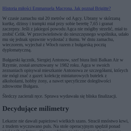
Historia miłości Emmanuela Macrona. Jak poznał Brigitte?
W czasie zamachu stał 20 metrów od Agcy. Ubrany w skórzaną
kurtkę, dżinsy i trampki miał przy sobie berettę 7,65 i granat
zaczepny. Jeśli z jakiegoś powodu Agca nie mógłby strzelić, miał to
zrobić Celik. W przeciwieństwie do nieszczęsnego wspólnika, udało
mu się jednak sprawnie wydostać z tłumu. W dniu zamachu,
wieczorem, wyjechał z Włoch razem z bułgarską pocztą
dyplomatyczną.
Bułgarski łącznik, Siergiej Antonow, szef biura linii Balkan Air w
Rzymie, został aresztowany w 1982 roku. Agca w swoich
zeznaniach opisywał mieszkanie Antonowa ze szczegółami, których
nie mógł znać z gazet: kolekcję miniaturowych butelek z
alkoholami, hobby żony, a nawet specyficzne dolegliwości
zdrowotne Bułgara.
Śledczy zacierali ręce. Sprawa wydawała się bliska finalizacji.
Decydujące milimetry
Lekarze nie dawali papieżowi wielkich szans. Stracił mnóstwo krwi,
z trudem wyczuwano puls. Na stole operacyjnym spędził ponad