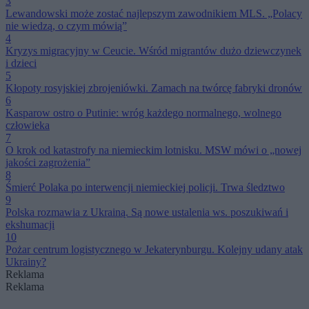
3
Lewandowski może zostać najlepszym zawodnikiem MLS. „Polacy
nie wiedzą, o czym mówią”
4
Kryzys migracyjny w Ceucie. Wśród migrantów dużo dziewczynek
i dzieci
5
Kłopoty rosyjskiej zbrojeniówki. Zamach na twórcę fabryki dronów
6
Kasparow ostro o Putinie: wróg każdego normalnego, wolnego
człowieka
7
O krok od katastrofy na niemieckim lotnisku. MSW mówi o „nowej
jakości zagrożenia”
8
Śmierć Polaka po interwencji niemieckiej policji. Trwa śledztwo
9
Polska rozmawia z Ukrainą. Są nowe ustalenia ws. poszukiwań i
ekshumacji
10
Pożar centrum logistycznego w Jekaterynburgu. Kolejny udany atak
Ukrainy?
Reklama
Reklama