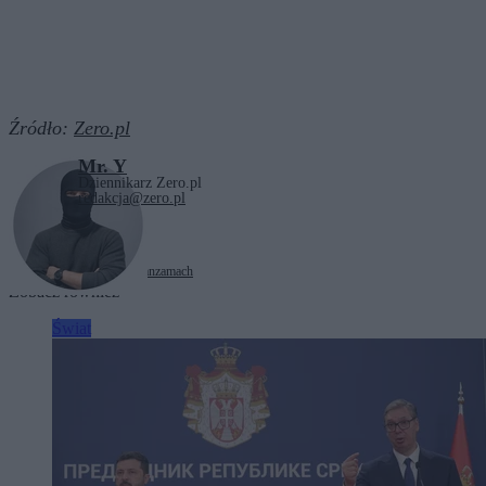
Źródło:
Zero.pl
Mr. Y
Dziennikarz Zero.pl
redakcja@zero.pl
Tagi:
Jan Paweł II
Watykan
zamach
Zobacz również
Świat