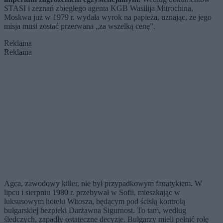
STASI i zeznań zbiegłego agenta KGB Wasilija Mitrochina,
Moskwa już w 1979 r. wydała wyrok na papieża, uznając, że jego
misja musi zostać przerwana „za wszelką cenę”.
Reklama
Reklama
Agca, zawodowy killer, nie był przypadkowym fanatykiem. W
lipcu i sierpniu 1980 r. przebywał w Sofii, mieszkając w
luksusowym hotelu Witosza, będącym pod ścisłą kontrolą
bułgarskiej bezpieki Darżawna Sigurnost. To tam, według
śledczych, zapadły ostateczne decyzje. Bułgarzy mieli pełnić rolę