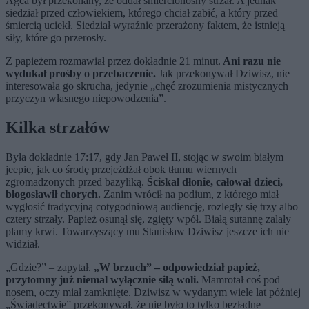
Agca był przekonany, że oddał śmiercionośny strzał. A jednak
siedział przed człowiekiem, którego chciał zabić, a który przed
śmiercią uciekł. Siedział wyraźnie przerażony faktem, że istnieją
siły, które go przerosły.
Z papieżem rozmawiał przez dokładnie 21 minut.
Ani razu nie
wydukał prośby o przebaczenie.
Jak przekonywał Dziwisz, nie
interesowała go skrucha, jedynie „chęć zrozumienia mistycznych
przyczyn własnego niepowodzenia”.
Kilka strzałów
Była dokładnie 17:17, gdy Jan Paweł II, stojąc w swoim białym
jeepie, jak co środę przejeżdżał obok tłumu wiernych
zgromadzonych przed bazyliką.
Ściskał dłonie, całował dzieci,
błogosławił chorych.
Zanim wrócił na podium, z którego miał
wygłosić tradycyjną cotygodniową audiencję, rozległy się trzy albo
cztery strzały. Papież osunął się, zgięty wpół. Białą sutannę zalały
plamy krwi. Towarzyszący mu Stanisław Dziwisz jeszcze ich nie
widział.
„Gdzie?” – zapytał.
„W brzuch” – odpowiedział papież,
przytomny już niemal wyłącznie siłą woli.
Mamrotał coś pod
nosem, oczy miał zamknięte. Dziwisz w wydanym wiele lat później
„Świadectwie” przekonywał, że nie było to tylko bezładne