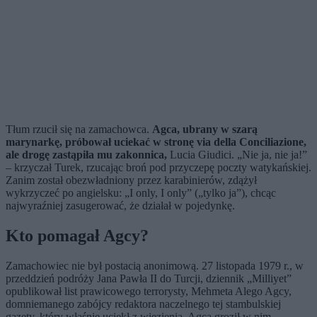
Tłum rzucił się na zamachowca.
Agca, ubrany w szarą
marynarkę, próbował uciekać w stronę via della Conciliazione,
ale drogę zastąpiła mu zakonnica,
Lucia Giudici. „Nie ja, nie ja!”
– krzyczał Turek, rzucając broń pod przyczepę poczty watykańskiej.
Zanim został obezwładniony przez karabinierów, zdążył
wykrzyczeć po angielsku: „I only, I only” („tylko ja”), chcąc
najwyraźniej zasugerować, że działał w pojedynkę.
Kto pomagał Agcy?
Zamachowiec nie był postacią anonimową. 27 listopada 1979 r., w
przeddzień podróży Jana Pawła II do Turcji, dziennik „Milliyet”
opublikował list prawicowego terrorysty, Mehmeta Alego Agcy,
domniemanego zabójcy redaktora naczelnego tej stambulskiej
gazety, który właśnie uciekł z więzienia. Agca groził w nim