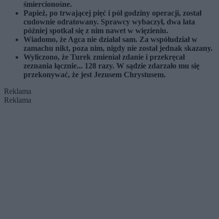
śmiercionośne.
Papież, po trwającej pięć i pół godziny operacji, został
cudownie odratowany. Sprawcy wybaczył, dwa lata
później spotkał się z nim nawet w więzieniu.
Wiadomo, że Agca nie działał sam. Za współudział w
zamachu nikt, poza nim, nigdy nie został jednak skazany.
Wyliczono, że Turek zmieniał zdanie i przekręcał
zeznania łącznie... 128 razy. W sądzie zdarzało mu się
przekonywać, że jest Jezusem Chrystusem.
Reklama
Reklama