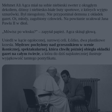
Mehmet Ali Agca miał na sobie niebieski sweter z okrągłym
dekoltem, dżinsy i niebiesko-białe buty sportowe, z których wyjęto
sznurówki. Był nieogolony. Nie przypominał demona z okładek
gazet. Ot, młody, zagubiony człowiek. Na powitanie ucałował Jana
Pawła II w dłoń.
„Mówisz po włosku?” – zapytał papież. Agca skinął głową.
Usiedli w kącie ogołoconej, surowej celi. Łóżko, dwa plastikowe
krzesła.
Mędrzec pochylony nad grzesznikiem w scenie
ikonicznej, spektakularnej, która chwilę później obiegła okładki
gazet na całym świecie
, a która do dziś najskuteczniej ilustruje
wyjątkowość tamtego pontyfikatu.