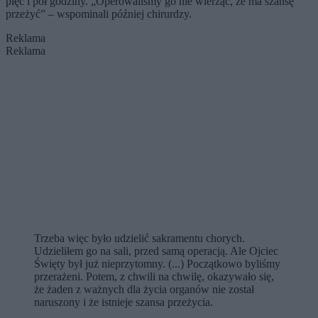
pięć i pół godziny. „Operowaliśmy go nie wierząc, że ma szansę
przeżyć” – wspominali później chirurdzy.
Reklama
Reklama
Trzeba więc było udzielić sakramentu chorych.
Udzieliłem go na sali, przed samą operacją. Ale Ojciec
Święty był już nieprzytomny. (...) Początkowo byliśmy
przerażeni. Potem, z chwili na chwilę, okazywało się,
że żaden z ważnych dla życia organów nie został
naruszony i że istnieje szansa przeżycia.