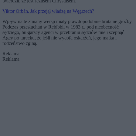
twierdził, że jest Jezusem Chrystusem.
Viktor Orbán. Jak przejął władzę na Węgrzech?
Wpływ na te zmiany wersji miały prawdopodobnie brutalne groźby.
Podczas przesłuchań w Rebibbii w 1983 r., pod nieobecność
sędziego, bułgarscy agenci w przebraniu sędziów mieli szepnąć
Agcy po turecku, że jeśli nie wycofa oskarżeń, jego matka i
rodzeństwo zginą.
Reklama
Reklama