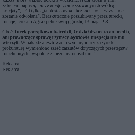
zabiciem papieża, nazywanego „zamaskowanym dowódcą
krucjaty”, jeśli tylko „ta niestosowna i bezpodstawna wizyta nie
zostanie odwołana”. Bezskutecznie poszukiwany przez turecką
policję, ten sam Agca spełnił swoją groźbę 13 maja 1981 r.
Choć
Turek początkowo twierdził, że działał sam, to ani media,
ani prowadzący sprawę rzymscy sędziowie niespecjalnie mu
wierzyli.
W nakazie aresztowania wydanym przez rzymską
prokuraturę wymieniono sześć zarzutów dotyczących przestępstw
popełnionych „wspólnie z nieznanymi osobami”.
Reklama
Reklama