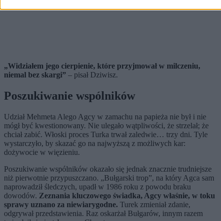
„Widziałem jego cierpienie, które przyjmował w milczeniu,
niemal bez skargi”
– pisał Dziwisz.
Poszukiwanie wspólników
Udział Mehmeta Alego Agcy w zamachu na papieża nie był i nie
mógł być kwestionowany. Nie ulegało wątpliwości, że strzelał; że
chciał zabić. Włoski proces Turka trwał zaledwie… trzy dni. Tyle
wystarczyło, by skazać go na najwyższą z możliwych kar:
dożywocie w więzieniu.
Poszukiwanie wspólników okazało się jednak znacznie trudniejsze
niż pierwotnie przypuszczano. „Bułgarski trop”, na który Agca sam
naprowadził śledczych, upadł w 1986 roku z powodu braku
dowodów.
Zeznania kluczowego świadka, Agcy właśnie, w toku
sprawy uznano za niewiarygodne.
Turek zmieniał zdanie,
odgrywał przedstawienia. Raz oskarżał Bułgarów, innym razem