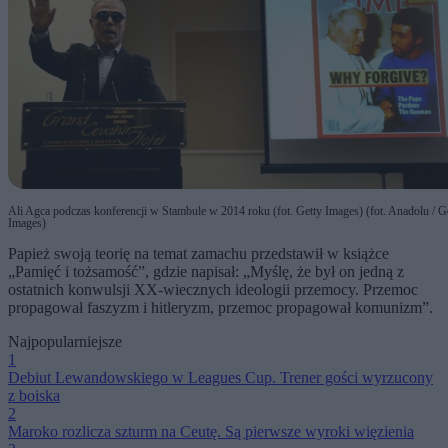
Ali Agca podczas konferencji w Stambule w 2014 roku (fot. Getty Images) (fot. Anadolu / G
Images)
Papież swoją teorię na temat zamachu przedstawił w książce
„Pamięć i tożsamość”, gdzie napisał: „Myślę, że był on jedną z
ostatnich konwulsji XX-wiecznych ideologii przemocy. Przemoc
propagował faszyzm i hitleryzm, przemoc propagował komunizm”.
Najpopularniejsze
1
Debiut Lewandowskiego w Leagues Cup. Trener gości wyrzucony
z boiska
2
Maroko rozlicza szturm na Ceutę. Są pierwsze wyroki więzienia