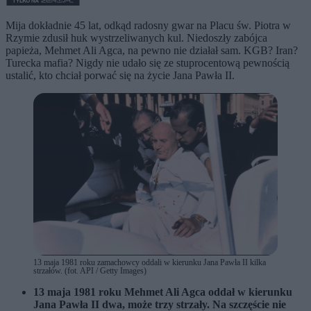
Mija dokładnie 45 lat, odkąd radosny gwar na Placu św. Piotra w
Rzymie zdusił huk wystrzeliwanych kul. Niedoszły zabójca
papieża, Mehmet Ali Agca, na pewno nie działał sam. KGB? Iran?
Turecka mafia? Nigdy nie udało się ze stuprocentową pewnością
ustalić, kto chciał porwać się na życie Jana Pawła II.
13 maja 1981 roku zamachowcy oddali w kierunku Jana Pawła II kilka
strzałów. (fot. API / Getty Images)
13 maja 1981 roku Mehmet Ali Agca oddał w kierunku
Jana Pawła II dwa, może trzy strzały. Na szczęście nie