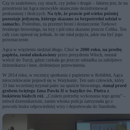
Czy to szaleństwo, czy strach, czy jedno i drugie – faktem jest, że na
przestrzeni lat Agca niezwykle skutecznie dezinformował
prokuraturę i śledczych.
Na tyle, że prawie pół wieku później
pozostaje jedynym, którego skazano za bezpośredni udział w
zamach
u. Pośrednio, za przemyt broni i dostarczenie Turkowi
feralnego browninga, na trzy i pół roku skazano jeszcze Celika. Ten
cały czas upierał się jednak, że nie miał pojęcia, jakie ma być jego
przeznaczenie.
Agca w więzieniu siedział długo. Choć
w 2000 roku, na prośbę
papieża, został ułaskawiony
przez prezydenta Włoch, musiał
wrócić do Turcji, gdzie czekała go jeszcze odsiadka za zabójstwo
dziennikarza i inne, drobniejsze przewinienia.
W 2014 roku, w rocznicę spotkania z papieżem w Rebibbii, Agca
nieoczekiwanie pojawił się w Watykanie. Ten sam człowiek, który
33 lata wcześniej trzymał palec na spuście browninga,
stanął przed
grobem świętego Jana Pawła II w bazylice św. Piotra z
bukietem białych róż
. „Czułem potrzebę wykonania tego gestu” –
mówił dziennikarzom, zanim włoska policja zatrzymała go z
powodu braku odpowiedniej wizy i deportowała do Stambułu.