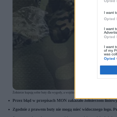
Opted 
I want t
Opted 
I want 
Advertis
Opted 
I want t
of my P
was col
Opted 
Żołnierze kupują sobie buty dla wygody, a wojsko zakazuje ich noszenia. (fot. DW
Przez błąd w przepisach MON zakazało żołnierzom liniow
Zgodnie z prawem buty nie mogą mieć widocznego logo. P