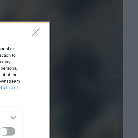
sonal or
ection to
ou may
 personal
out of the
 downstream
B’s List of