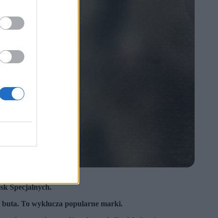
sk Specjalnych.
 buta. To wyklucza popularne marki.