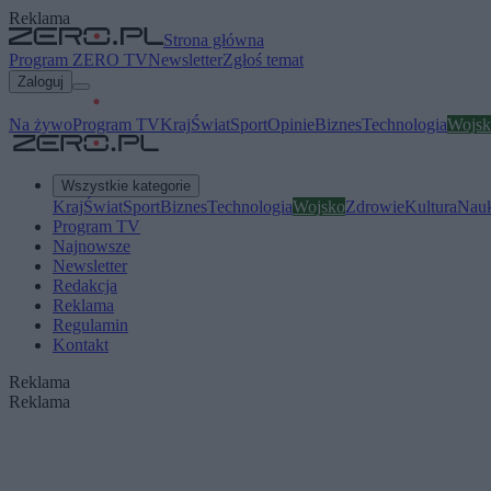
Reklama
Strona główna
Program ZERO TV
Newsletter
Zgłoś temat
Zaloguj
Na żywo
Program TV
Kraj
Świat
Sport
Opinie
Biznes
Technologia
Wojsk
Wszystkie kategorie
Kraj
Świat
Sport
Biznes
Technologia
Wojsko
Zdrowie
Kultura
Nau
Program TV
Najnowsze
Newsletter
Redakcja
Reklama
Regulamin
Kontakt
Reklama
Reklama