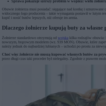
Sprawa pokazuje szerszy problem w wojsku: wielu żołnier
Obuwie żołnierza musi posiadać: sięgające nad kostkę i sznurowane
widocznego logo producenta – takie wymagania postawił w lutym res
kupić i nosić butów lepszych, niż oferuje im armia.
Dlaczego żołnierze kupują buty za własne 
Żołnierze standardowo otrzymują od
wojska
kilka rodzajów obuwia: k
nowszym, brązowym modelem (wz. 939 MON). Obuwie, które zapewni
należy jednak do najbardziej lubianych – uchodzi po prostu za niew
Choć więc żołnierze nie muszą kupować własnych butów za prywa
przez długi czas taki proceder był nielegalny. Zgodnie z prawem moż