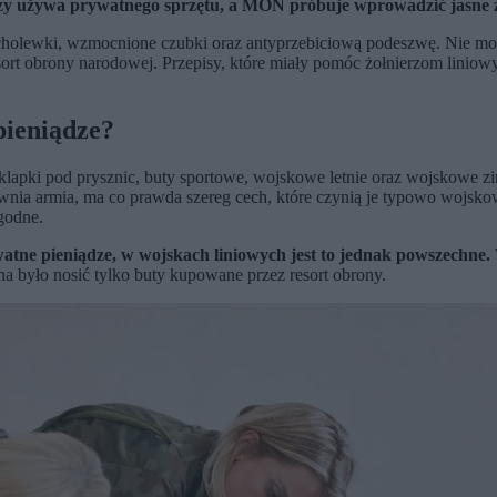
zy używa prywatnego sprzętu, a MON próbuje wprowadzić jasne za
 cholewki, wzmocnione czubki oraz antyprzebiciową podeszwę. Nie mo
ort obrony narodowej. Przepisy, które miały pomóc żołnierzom linio
pieniądze?
lapki pod prysznic, buty sportowe, wojskowe letnie oraz wojskowe zim
a armia, ma co prawda szereg cech, które czynią je typowo wojsko
ygodne.
tne pieniądze, w wojskach liniowych jest to jednak powszechne.
na było nosić tylko buty kupowane przez resort obrony.