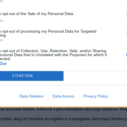
In
o opt-out of the Sale of my Personal Data.
In
to opt-out of processing my Personal Data for Targeted
ing.
In
o opt-out of Collection, Use, Retention, Sale, and/or Sharing
ersonal Data that Is Unrelated with the Purposes for which it
lected.
Out
CONFIRM
Data Deletion
Data Access
Privacy Policy
OT)
ym noszenia butów, których z powodzeniem używają żołnierze Woj
rzepisy dają też bardzo szczegółowe wymagania dotyczące budowy