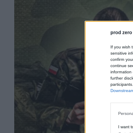
prod zero
If you wish 
sensitive in
confirm you
continue se
information 
further disc
participants
Downstream 
Persona
I want t