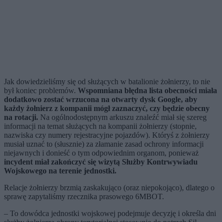
Jak dowiedzieliśmy się od służących w batalionie żołnierzy, to nie
był koniec problemów.
Wspomniana błędna lista obecności miała
dodatkowo zostać wrzucona na otwarty dysk Google, aby
każdy żołnierz z kompanii mógł zaznaczyć, czy będzie obecny
na rotacji.
Na ogólnodostępnym arkuszu znaleźć miał się szereg
informacji na temat służących na kompanii żołnierzy (stopnie,
nazwiska czy numery rejestracyjne pojazdów). Któryś z żołnierzy
musiał uznać to (słusznie) za złamanie zasad ochrony informacji
niejawnych i donieść o tym odpowiednim organom, ponieważ
incydent miał zakończyć się wizytą Służby Kontrwywiadu
Wojskowego na terenie jednostki.
Relacje żołnierzy brzmią zaskakująco (oraz niepokojąco), dlatego o
sprawę zapytaliśmy rzecznika prasowego 6MBOT.
– To dowódca jednostki wojskowej podejmuje decyzję i określa dni