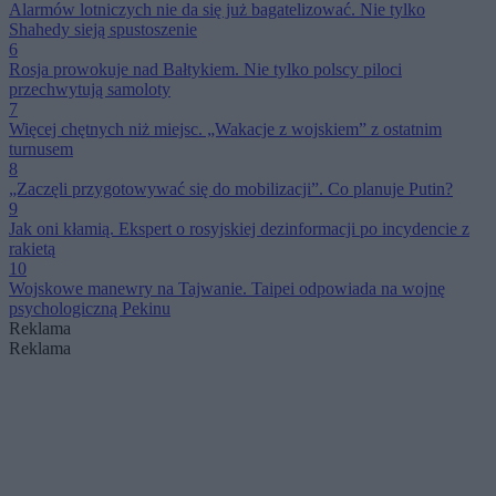
Alarmów lotniczych nie da się już bagatelizować. Nie tylko
Shahedy sieją spustoszenie
6
Rosja prowokuje nad Bałtykiem. Nie tylko polscy piloci
przechwytują samoloty
7
Więcej chętnych niż miejsc. „Wakacje z wojskiem” z ostatnim
turnusem
8
„Zaczęli przygotowywać się do mobilizacji”. Co planuje Putin?
9
Jak oni kłamią. Ekspert o rosyjskiej dezinformacji po incydencie z
rakietą
10
Wojskowe manewry na Tajwanie. Taipei odpowiada na wojnę
psychologiczną Pekinu
Reklama
Reklama