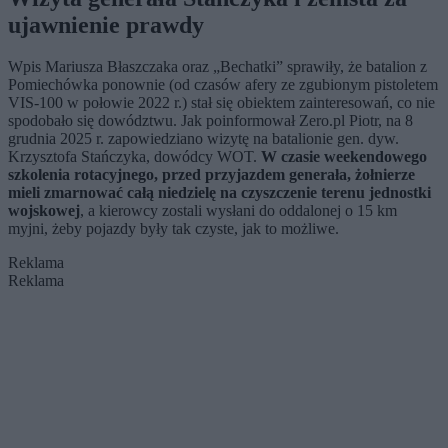
ujawnienie prawdy
Wpis Mariusza Błaszczaka oraz „Bechatki” sprawiły, że batalion z
Pomiechówka ponownie (od czasów afery ze zgubionym pistoletem
VIS-100 w połowie 2022 r.) stał się obiektem zainteresowań, co nie
spodobało się dowództwu. Jak poinformował Zero.pl Piotr, na 8
grudnia 2025 r. zapowiedziano wizytę na batalionie gen. dyw.
Krzysztofa Stańczyka, dowódcy WOT.
W czasie weekendowego
szkolenia rotacyjnego, przed przyjazdem generała, żołnierze
mieli zmarnować całą niedzielę na czyszczenie terenu jednostki
wojskowej
, a kierowcy zostali wysłani do oddalonej o 15 km
myjni, żeby pojazdy były tak czyste, jak to możliwe.
Reklama
Reklama