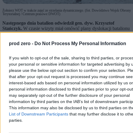
Żołnierz WOT w trakcie zajęć ze strzelania dynamicznego. (fot. Dowództwo Wojsk Obrony
Terytorialnej / Centrum prasowe DWOT)
Następnego dnia batalion odwiedził gen. dyw. Krzysztof
Stańczyk.
W czasie wizyty miał omówić plany dyslokacji batalionu
(jedna z kompanii zostałaby przeniesiona z Pomiechówka w okolice
Płocka) oraz
przeprowadził szereg rozmów z żołnierzami
prod zero -
Do Not Process My Personal Information
batalionu. W czasie jednej z nich generałowi miał zostać
wręczony list, pod którym podpisało się 140 żołnierzy z 64 blp.
W liście miały zostać zawarte informacje na temat prawdziwego
If you wish to opt-out of the sale, sharing to third parties, or proce
nastawienia żołnierzy do przeprowadzki z Pomiechówka do Płocka.
your personal or sensitive information for targeted advertising by 
please use the below opt-out section to confirm your selection. Pl
Taka forma komunikacji z dowództwem miała nie spodobać się
wpływowym żołnierzom zawodowym z batalionu. W grudniu
that after your opt-out request is processed you may continue see
podjęta miała zostać decyzja na temat zawieszenia powołań dla
interest-based ads based on personal information utilized by us or
przychodzących na co dzień żołnierzy TSW.
Jak informuje nas
personal information disclosed to third parties prior to your opt-ou
Kacper (imię zmienione), jeden z żołnierzy batalionu, na
may separately opt-out of the further disclosure of your personal
początku 2026 r. dowiedział się, że od 12 stycznia wchodzi w
information by third parties on the IAB’s list of downstream partici
życie nowy zakaz.
Od teraz możliwe będą jedynie powołania w
This information may also be disclosed by us to third parties on t
ramach realizowanych zadań (takich jak Operacja Horyzont,
treningi Kompanii Honorowej czy wyjazdy na wschodnią granicę).
List of Downstream Participants
that may further disclose it to othe
Natomiast przychodzenie codziennie zostanie ograniczone dla
parties.
żołnierzy TSW do maksymalnie dwóch dni w tygodniu (i to w
związku z większym zapotrzebowaniem, np. dzień przed i po