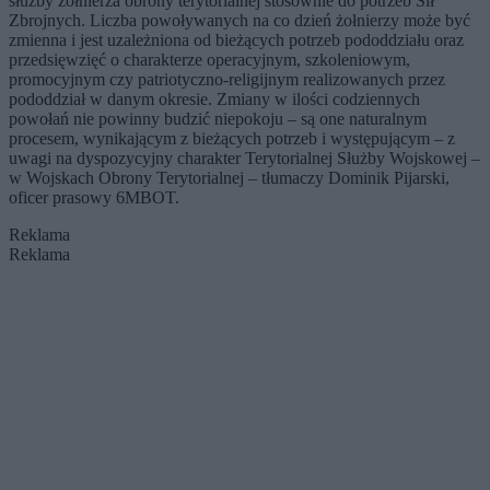
służby żołnierza obrony terytorialnej stosownie do potrzeb Sił
Zbrojnych. Liczba powoływanych na co dzień żołnierzy może być
zmienna i jest uzależniona od bieżących potrzeb pododdziału oraz
przedsięwzięć o charakterze operacyjnym, szkoleniowym,
promocyjnym czy patriotyczno-religijnym realizowanych przez
pododdział w danym okresie. Zmiany w ilości codziennych
powołań nie powinny budzić niepokoju – są one naturalnym
procesem, wynikającym z bieżących potrzeb i występującym – z
uwagi na dyspozycyjny charakter Terytorialnej Służby Wojskowej –
w Wojskach Obrony Terytorialnej – tłumaczy Dominik Pijarski,
oficer prasowy 6MBOT.
Reklama
Reklama