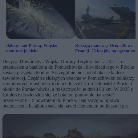
Balony nad Polską. Wojsko
Ruszają manewry Orion 26 we
monitoruje niebo
Francji. 25 krajów na ogromnyc
ćwiczeniach wojskowych
Decyzja Dowództwa Wojska Obrony Terytorialnej z 2021 r. o
przeniesieniu batalionu do Pomiechówka i likwidacji tego w Płocku
została przyjęta chłodno. Szczególnie nie spodobała się kadrze
zawodowej. Część ze służących obecnie w Pomiechówku żołnierzy
zawodowych musi przez to teraz dojeżdżać do jednostki z Płocka i
okolic do Pomiechówka, a miejscowości te dzieli 80 km. W 2025 r.
żołnierze dowiedzieli się, że batalion ponownie ma zostać
przeniesiony – z powrotem do Płocka. I się zaczęło. Sprawa
przeniesienia batalionu stała się nawet elementem politycznej gry.