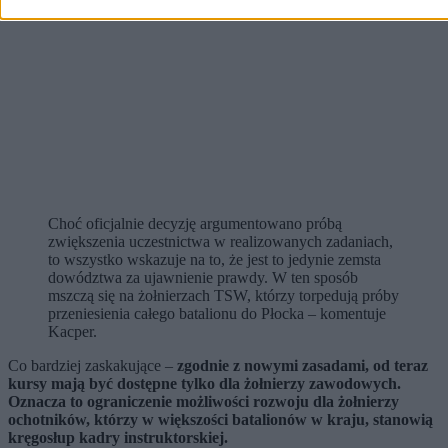
Choć oficjalnie decyzję argumentowano próbą
zwiększenia uczestnictwa w realizowanych zadaniach,
to wszystko wskazuje na to, że jest to jedynie zemsta
dowództwa za ujawnienie prawdy. W ten sposób
mszczą się na żołnierzach TSW, którzy torpedują próby
przeniesienia całego batalionu do Płocka – komentuje
Kacper.
Co bardziej zaskakujące –
zgodnie z nowymi zasadami, od teraz
kursy mają być dostępne tylko dla żołnierzy zawodowych.
Oznacza to ograniczenie możliwości rozwoju dla żołnierzy
ochotników, którzy w większości batalionów w kraju, stanowią
kręgosłup kadry instruktorskiej.