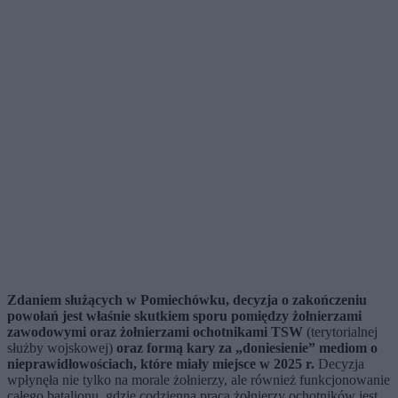
Zdaniem służących w Pomiechówku, decyzja o zakończeniu
powołań jest właśnie skutkiem sporu pomiędzy żołnierzami
zawodowymi oraz żołnierzami ochotnikami TSW
(terytorialnej
służby wojskowej)
oraz formą kary za „doniesienie” mediom o
nieprawidłowościach, które miały miejsce w 2025 r.
Decyzja
wpłynęła nie tylko na morale żołnierzy, ale również funkcjonowanie
całego batalionu, gdzie codzienna praca żołnierzy ochotników jest