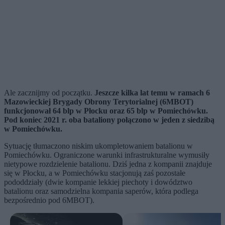
Ale zacznijmy od początku.
Jeszcze kilka lat temu w ramach 6
Mazowieckiej Brygady Obrony Terytorialnej (6MBOT)
funkcjonował 64 blp w Płocku oraz 65 blp w Pomiechówku.
Pod koniec 2021 r. oba bataliony połączono w jeden z siedzibą
w Pomiechówku.
Sytuację tłumaczono niskim ukompletowaniem batalionu w
Pomiechówku. Ograniczone warunki infrastrukturalne wymusiły
nietypowe rozdzielenie batalionu. Dziś jedna z kompanii znajduje
się w Płocku, a w Pomiechówku stacjonują zaś pozostałe
pododdziały (dwie kompanie lekkiej piechoty i dowództwo
batalionu oraz samodzielna kompania saperów, która podlega
bezpośrednio pod 6MBOT).