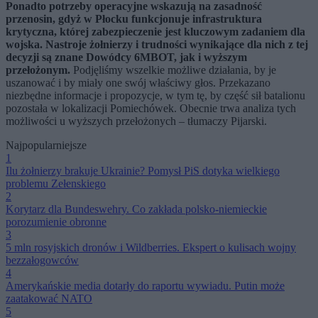
Ponadto potrzeby operacyjne wskazują na zasadność
przenosin, gdyż w Płocku funkcjonuje infrastruktura
krytyczna, której zabezpieczenie jest kluczowym zadaniem dla
wojska. Nastroje żołnierzy i trudności wynikające dla nich z tej
decyzji są znane Dowódcy 6MBOT, jak i wyższym
przełożonym.
Podjęliśmy wszelkie możliwe działania, by je
uszanować i by miały one swój właściwy głos. Przekazano
niezbędne informacje i propozycje, w tym tę, by część sił batalionu
pozostała w lokalizacji Pomiechówek. Obecnie trwa analiza tych
możliwości u wyższych przełożonych – tłumaczy Pijarski.
Najpopularniejsze
1
Ilu żołnierzy brakuje Ukrainie? Pomysł PiS dotyka wielkiego
problemu Zełenskiego
2
Korytarz dla Bundeswehry. Co zakłada polsko-niemieckie
porozumienie obronne
3
5 mln rosyjskich dronów i Wildberries. Ekspert o kulisach wojny
bezzałogowców
4
Amerykańskie media dotarły do raportu wywiadu. Putin może
zaatakować NATO
5