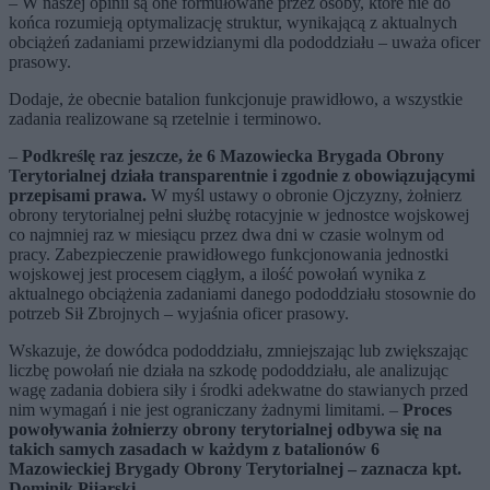
– W naszej opinii są one formułowane przez osoby, które nie do
końca rozumieją optymalizację struktur, wynikającą z aktualnych
obciążeń zadaniami przewidzianymi dla pododdziału – uważa oficer
prasowy.
Dodaje, że obecnie batalion funkcjonuje prawidłowo, a wszystkie
zadania realizowane są rzetelnie i terminowo.
–
Podkreślę raz jeszcze, że 6 Mazowiecka Brygada Obrony
Terytorialnej działa transparentnie i zgodnie z obowiązującymi
przepisami prawa.
W myśl ustawy o obronie Ojczyzny, żołnierz
obrony terytorialnej pełni służbę rotacyjnie w jednostce wojskowej
co najmniej raz w miesiącu przez dwa dni w czasie wolnym od
pracy. Zabezpieczenie prawidłowego funkcjonowania jednostki
wojskowej jest procesem ciągłym, a ilość powołań wynika z
aktualnego obciążenia zadaniami danego pododdziału stosownie do
potrzeb Sił Zbrojnych – wyjaśnia oficer prasowy.
Wskazuje, że dowódca pododdziału, zmniejszając lub zwiększając
liczbę powołań nie działa na szkodę pododdziału, ale analizując
wagę zadania dobiera siły i środki adekwatne do stawianych przed
nim wymagań i nie jest ograniczany żadnymi limitami. –
Proces
powoływania żołnierzy obrony terytorialnej odbywa się na
takich samych zasadach w każdym z batalionów 6
Mazowieckiej Brygady Obrony Terytorialnej – zaznacza kpt.
Dominik Pijarski.