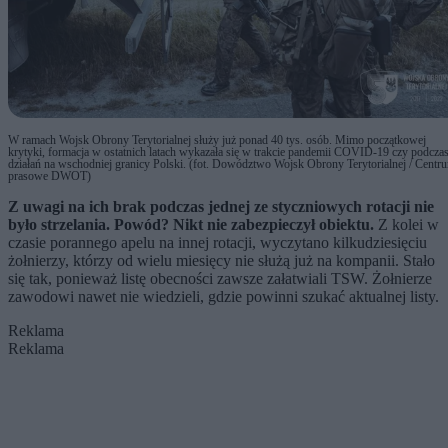
W ramach Wojsk Obrony Terytorialnej służy już ponad 40 tys. osób. Mimo początkowej
krytyki, formacja w ostatnich latach wykazała się w trakcie pandemii COVID-19 czy podcza
działań na wschodniej granicy Polski. (fot. Dowództwo Wojsk Obrony Terytorialnej / Centr
prasowe DWOT)
Z uwagi na ich brak podczas jednej ze styczniowych rotacji nie
było strzelania. Powód? Nikt nie zabezpieczył obiektu.
Z kolei w
czasie porannego apelu na innej rotacji, wyczytano kilkudziesięciu
żołnierzy, którzy od wielu miesięcy nie służą już na kompanii. Stało
się tak, ponieważ listę obecności zawsze załatwiali TSW. Żołnierze
zawodowi nawet nie wiedzieli, gdzie powinni szukać aktualnej listy.
Reklama
Reklama