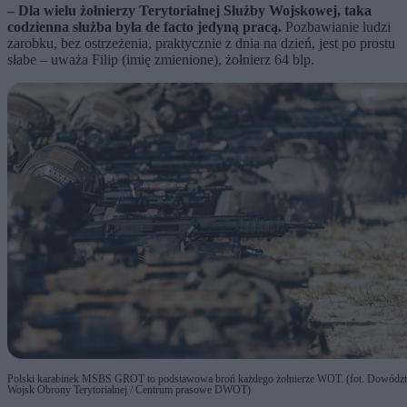
– Dla wielu żołnierzy Terytorialnej Służby Wojskowej, taka
codzienna służba była de facto jedyną pracą.
Pozbawianie ludzi
zarobku, bez ostrzeżenia, praktycznie z dnia na dzień, jest po prostu
słabe – uważa Filip (imię zmienione), żołnierz 64 blp.
Polski karabinek MSBS GROT to podstawowa broń każdego żołnierze WOT. (fot. Dowódz
Wojsk Obrony Terytorialnej / Centrum prasowe DWOT)