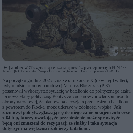
Dwaj żołnierze WOT z wyrzutnią kierowanych pocisków przeciwpancernych FGM-148
Javelin. (fot. Dowództwo Wojsk Obrony Terytorialnej / Centrum prasowe DWOT)
Na początku grudnia 2025 r. na swoim koncie X (dawniej Twitter),
były minister obrony narodowej Mariusz Błaszczak (PiS)
postanowił wykorzystać sytuację w batalionie do politycznego ataku
na nową ekipę polityczną. Polityk zarzucił nowym władzom resortu
obrony narodowej, że planowana decyzja o przeniesieniu batalionu
z powrotem do Płocka, może uderzyć w zdolności wojska.
Jak
zaznaczył polityk, zgłaszają się do niego zaniepokojeni żołnierze
z 64 blp, którzy uważają, że przeniesienie może sprawić, że
będą oni zmuszeni do rezygnacji ze służby i taka sytuacja
dotyczyć ma większości żołnierzy batalionu.