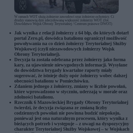
W ramach WOT służą żołnierze zawodowi oraz żołnierze-ochotnicy. Ci
drudzy stanowią dziś zdecydowaną większość żołnierzy WOT. (fot.
Dowództwo Wojsk Obrony Terytorialnej / Centrum prasowe DWOT)
Jak wynika z relacji żołnierzy z 64 blp, do których dotarł
portal Zero.pl, dowódca batalionu ograniczył możliwość
powoływania na co dzień żołnierzy Terytorialnej Służby
Wojskowej (czyli niezawodowych żołnierzy Wojsk
Obrony Terytorialnej).
Decyzja ta została odebrana przez żołnierzy jako forma
kary, za ujawnienie niewygodnych informacji. Wysyłane
do dowództwa brygady kwartalne raporty miały
sugerować, że istnieje duży opór żołnierzy wobec dalszej
obecności batalionu w Pomiechówku.
Zdaniem jednego z żołnierzy, zmiany w liczbie powołań,
które wprowadzono w styczniu, uderzają w morale oraz
zdolności batalionu.
Rzecznik 6 Mazowieckiej Brygady Obrony Terytorialnej
twierdzi, że decyzja związana ze zmianą liczby
codziennych powołań nie powinna budzić niepokoju,
ponieważ jest ona naturalnym procesem, który wynika z
bieżących potrzeb i występuje – z uwagi na dyspozycyjny
charakter Terytorialnej Służby Wojskowej – w Wojskach