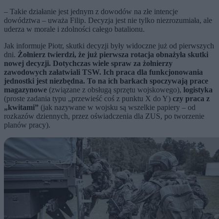
– Takie działanie jest jednym z dowodów na złe intencje
dowództwa – uważa Filip. Decyzja jest nie tylko niezrozumiała, ale
uderza w morale i zdolności całego batalionu.
Jak informuje Piotr, skutki decyzji były widoczne już od pierwszych
dni.
Żołnierz twierdzi, że już pierwsza rotacja obnażyła skutki
nowej decyzji. Dotychczas wiele spraw za żołnierzy
zawodowych załatwiali TSW. Ich praca dla funkcjonowania
jednostki jest niezbędna. To na ich barkach spoczywają prace
magazynowe
(związane z obsługą sprzętu wojskowego),
logistyka
(proste zadania typu „przewieść coś z punktu X do Y)
czy praca z
„kwitami”
(jak nazywane w wojsku są wszelkie papiery – od
rozkazów dziennych, przez oświadczenia dla ZUS, po tworzenie
planów pracy).