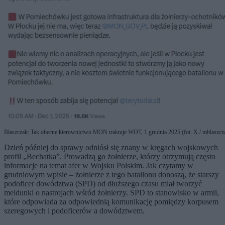
Błaszczak: Tak obecne kierownictwo MON traktuje WOT, 1 grudnia 2025 (fot. X / mblaszcz
Dzień później do sprawy odniósł się znany w kręgach wojskowych
profil „Bechatka”. Prowadzą go żołnierze, którzy otrzymują często
informacje na temat afer w Wojsku Polskim. Jak czytamy w
grudniowym wpisie – żołnierze z tego batalionu donoszą, że starszy
podoficer dowództwa (SPD) od dłuższego czasu miał tworzyć
meldunki o nastrojach wśród żołnierzy. SPD to stanowisko w armii,
które odpowiada za odpowiednią komunikację pomiędzy korpusem
szeregowych i podoficerów a dowództwem.