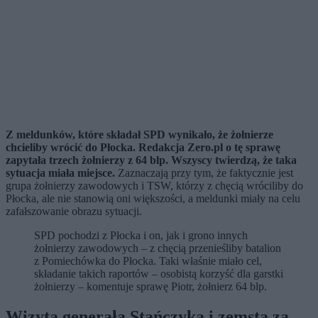
Z meldunków, które składał SPD wynikało, że żołnierze
chcieliby wrócić do Płocka. Redakcja Zero.pl o tę sprawę
zapytała trzech żołnierzy z 64 blp. Wszyscy twierdzą, że taka
sytuacja miała miejsce.
Zaznaczają przy tym, że faktycznie jest
grupa żołnierzy zawodowych i TSW, którzy z chęcią wróciliby do
Płocka, ale nie stanowią oni większości, a meldunki miały na celu
zafałszowanie obrazu sytuacji.
SPD pochodzi z Płocka i on, jak i grono innych
żołnierzy zawodowych – z chęcią przenieśliby batalion
z Pomiechówka do Płocka. Taki właśnie miało cel,
składanie takich raportów – osobistą korzyść dla garstki
żołnierzy – komentuje sprawę Piotr, żołnierz 64 blp.
Wizyta generała Stańczyka i zemsta za