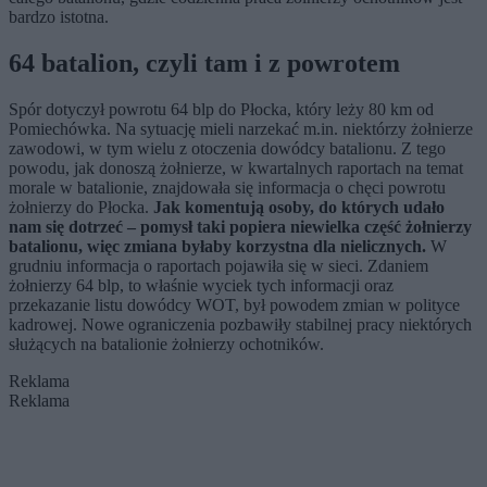
bardzo istotna.
64 batalion, czyli tam i z powrotem
Spór dotyczył powrotu 64 blp do Płocka, który leży 80 km od
Pomiechówka. Na sytuację mieli narzekać m.in. niektórzy żołnierze
zawodowi, w tym wielu z otoczenia dowódcy batalionu. Z tego
powodu, jak donoszą żołnierze, w kwartalnych raportach na temat
morale w batalionie, znajdowała się informacja o chęci powrotu
żołnierzy do Płocka.
Jak komentują osoby, do których udało
nam się dotrzeć – pomysł taki popiera niewielka część żołnierzy
batalionu, więc zmiana byłaby korzystna dla nielicznych.
W
grudniu informacja o raportach pojawiła się w sieci. Zdaniem
żołnierzy 64 blp, to właśnie wyciek tych informacji oraz
przekazanie listu dowódcy WOT, był powodem zmian w polityce
kadrowej. Nowe ograniczenia pozbawiły stabilnej pracy niektórych
służących na batalionie żołnierzy ochotników.
Reklama
Reklama