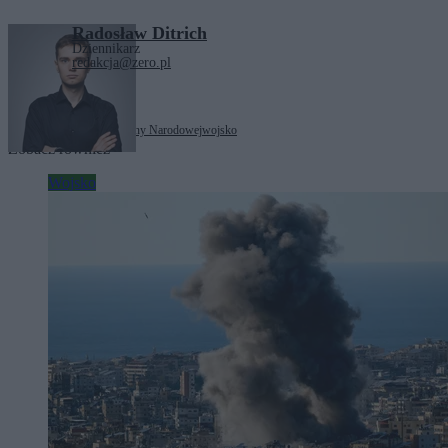
Radosław Ditrich
Dziennikarz
redakcja@zero.pl
Tagi:
Ministerstwo Obrony Narodowej
wojsko
Zobacz również
Wojsko