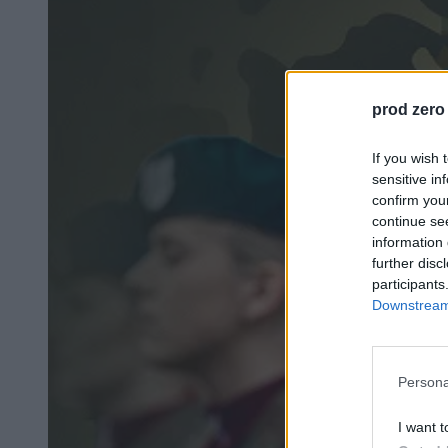
prod zero
If you wish 
sensitive in
confirm you
continue se
information 
further disc
participants
Downstream 
Persona
I want t