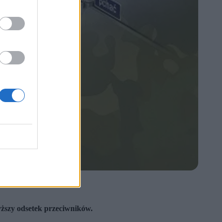
yższy odsetek przeciwników.