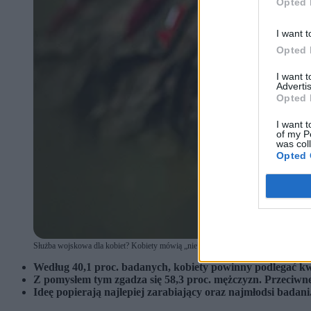
Opted 
I want t
Opted 
I want 
Advertis
Opted 
I want t
of my P
was col
Opted 
Służba wojskowa dla kobiet? Kobiety mówią „nie”, mężczyźni na „tak”. (fot. ea
Według 40,1 proc. badanych, kobiety powinny podlegać kw
Z pomysłem tym zgadza się 58,3 proc. mężczyzn. Przeciwne j
Ideę popierają najlepiej zarabiający oraz najmłodsi bada