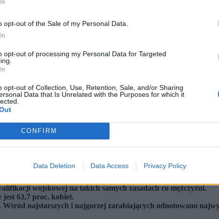
In
o opt-out of the Sale of my Personal Data.
In
to opt-out of processing my Personal Data for Targeted
ing.
In
o opt-out of Collection, Use, Retention, Sale, and/or Sharing
ersonal Data that Is Unrelated with the Purposes for which it
lected.
Out
CONFIRM
Data Deletion
Data Access
Privacy Policy
stnews.pl Mateusz Kotowicz REPORTER)
alifikacji wojskowej na takich samych zasadach co mężczyźni.
est 63,7 proc. kobiet.
ni. Wśród najstarszych i najgorzej zarabiających odnotowano najw