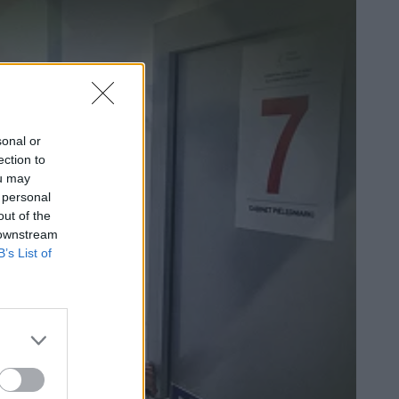
sonal or
ection to
ou may
 personal
out of the
 downstream
B’s List of