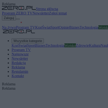
Reklama
Strona główna
Program ZERO TV
Newsletter
Zgłoś temat
Zaloguj
Na żywo
Program TV
Kraj
Świat
Sport
Opinie
Biznes
Technologia
Wojsk
Wszystkie kategorie
Kraj
Świat
Sport
Biznes
Technologia
Wojsko
Zdrowie
Kultura
Nau
Program TV
Najnowsze
Newsletter
Redakcja
Reklama
Regulamin
Kontakt
Reklama
Reklama