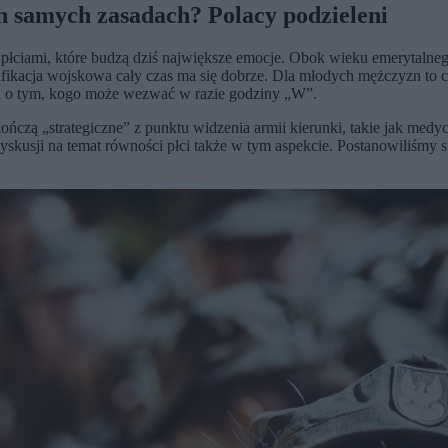
ch samych zasadach? Polacy podzieleni
ciami, które budzą dziś największe emocje. Obok wieku emerytalnego 
fikacja wojskowa cały czas ma się dobrze. Dla młodych mężczyzn to czę
cja o tym, kogo może wezwać w razie godziny „W”.
kończą „strategiczne” z punktu widzenia armii kierunki, takie jak med
yskusji na temat równości płci także w tym aspekcie. Postanowiliśmy s