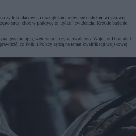
czy luki płacowej, coraz głośniej mówi się o służbie wojskowej.
sto stres, choć w praktyce to „tylko” ewidencja. Krótkie badanie
ycyna, psychologia, weterynaria czy ratownictwo. Wojna w Ukrainie i
prawdzić, co Polki i Polacy sądzą na temat kwalifikacji wojskowej