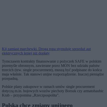
Kij zamiast marchewki. Droga ropa stymuluje sprzedaż aut
elektrycznych lepiej niż dopłaty
Tymczasem kontrakty finansowanie z pożyczek SAFE w polskim
przemyśle obronnym, zawierane przez MON bez udziału państw
trzecich (tzw. single procurement), muszą być podpisane do końca
maja właśnie. Tak stanowi unijne rozporządzenie. Inaczej pieniądze
przepadną.
Polskie plany zakupowe w ramach umów single procurement
dotyczą m.in. bojowych wozów piechoty Borsuk czy armatohaubic
Krab – przypomina „Rzeczpospolita”.
Polska chce zmiany unijnego