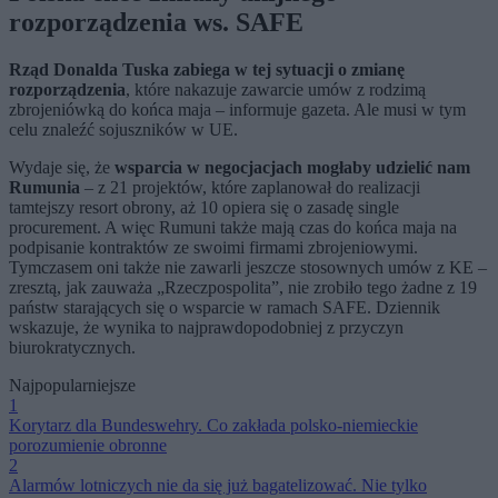
rozporządzenia ws. SAFE
Rząd Donalda Tuska zabiega w tej sytuacji o zmianę
rozporządzenia
, które nakazuje zawarcie umów z rodzimą
zbrojeniówką do końca maja – informuje gazeta. Ale musi w tym
celu znaleźć sojuszników w UE.
Wydaje się, że
wsparcia w negocjacjach mogłaby udzielić nam
Rumunia
– z 21 projektów, które zaplanował do realizacji
tamtejszy resort obrony, aż 10 opiera się o zasadę single
procurement. A więc Rumuni także mają czas do końca maja na
podpisanie kontraktów ze swoimi firmami zbrojeniowymi.
Tymczasem oni także nie zawarli jeszcze stosownych umów z KE –
zresztą, jak zauważa „Rzeczpospolita”, nie zrobiło tego żadne z 19
państw starających się o wsparcie w ramach SAFE. Dziennik
wskazuje, że wynika to najprawdopodobniej z przyczyn
biurokratycznych.
Najpopularniejsze
1
Korytarz dla Bundeswehry. Co zakłada polsko-niemieckie
porozumienie obronne
2
Alarmów lotniczych nie da się już bagatelizować. Nie tylko