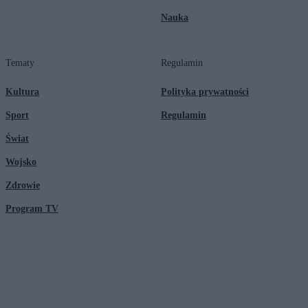
Nauka
Tematy
Regulamin
Kultura
Polityka prywatności
Sport
Regulamin
Świat
Wojsko
Zdrowie
Program TV
© 2026 Kanał Zero Spółka Akcyjna