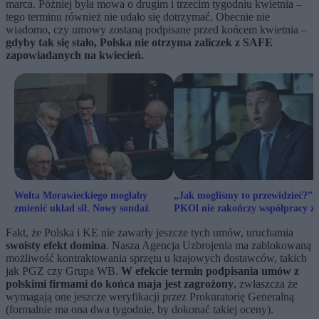
marca. Później była mowa o drugim i trzecim tygodniu kwietnia –
tego terminu również nie udało się dotrzymać. Obecnie nie
wiadomo, czy umowy zostaną podpisane przed końcem kwietnia –
gdyby tak się stało, Polska nie otrzyma zaliczek z SAFE
zapowiadanych na kwiecień.
Wolta Morawieckiego mogłaby
„Jak mogliśmy to przewidzieć?”.
zmienić układ sił. Nowy sondaż
PKOl nie zakończy współpracy z
Zondacrypto
Fakt, że Polska i KE nie zawarły jeszcze tych umów, uruchamia
swoisty efekt domina
. Nasza Agencja Uzbrojenia ma zablokowaną
możliwość kontraktowania sprzętu u krajowych dostawców, takich
jak PGZ czy Grupa WB.
W efekcie termin podpisania umów z
polskimi firmami do końca maja jest zagrożony
, zwłaszcza że
wymagają one jeszcze weryfikacji przez Prokuratorię Generalną
(formalnie ma ona dwa tygodnie, by dokonać takiej oceny).