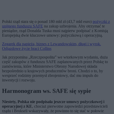
Polski rząd stara się o ponad 180 mld zł (43,7 mld euro)
pożyczki z
unijnego funduszu SAFE
na zakup uzbrojenia. Aby otrzymać te
pieniądze, rząd Donalda Tuska musi najpierw podpisać z Komisją
Europejską dwie kluczowe umowy: pożyczkową i operacyjną.
Zegarek dla papieża, biznes z Lewandowskim, długi i wyrok.
Odjazdowe życie braci Collins
Jak przypomina „Rzeczpospolita” we wtorkowym wydaniu, duża
część zakupów z funduszu SAFE zaplanowanych przez Polskę to
zamówienia, które Ministerstwo Obrony Narodowej składa
bezpośrednio u krajowych producentów broni. Chodzi o to, by
wesprzeć rodzimy przemysł zbrojeniowy, dać mu impuls do
inwestycji i rozwoju.
Harmonogram ws. SAFE się sypie
Niestety, Polska nie podpisała jeszcze umowy pożyczkowej i
operacyjnej z KE
, chociaż pierwotne zapowiedzi przedstawicieli
rządu i Brukseli wskazywały, że powinno to się stać w połowie