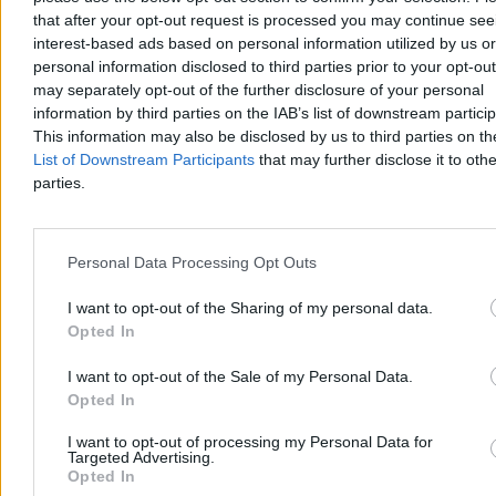
that after your opt-out request is processed you may continue see
Rosyjskie lotnictwo bojowe regularnie dokonuje akcji
interest-based ads based on personal information utilized by us or
prowokacyjnych nad Bałtykiem. Jak donoszą włoskie media, dwa
personal information disclosed to third parties prior to your opt-ou
Eurofightery Typhoon z Grupy Zadaniowej na początku tygodnia
wystartowały z litewskiej bazy w Szawlach, aby przechwycić dwa
may separately opt-out of the further disclosure of your personal
rosyjskie samoloty wojskowe. Interwencję zarządziło NATO. Z
information by third parties on the IAB’s list of downstream partici
kolei, dwa dni temu nad Bałtyk wylecieli polscy piloci.
This information may also be disclosed by us to third parties on t
List of Downstream Participants
that may further disclose it to othe
parties.
Michał Bruszewski
Wczoraj 15:51
3 min
Personal Data Processing Opt Outs
Reklama
Reklama
I want to opt-out of the Sharing of my personal data.
Opted In
I want to opt-out of the Sale of my Personal Data.
Opted In
I want to opt-out of processing my Personal Data for
Targeted Advertising.
Opted In