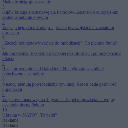
Shahedy sieją spustoszenie
3
Kijów buduje alternatywę dla Patriotów. Zełenski o europejskim
systemie antyrakietowym
4
Więcej chętnych niż miejsc. „Wakacje z wojskiem” z ostatnim
turnusem
5
„Zaczęli przygotowywać się do mobilizacji”. Co planuje Putin?
6
Jak oni kłamią. Ekspert o rosyjskiej dezinformacji po incydencie z
rakietą
7
Rosja prowokuje nad Bałtykiem. Nie tylko polscy piloci
przechwytują samoloty
8
Niemcy planują powrót służby cywilnej. Resort bada gotowość
organizacji
9
Wojskowe manewry na Tajwanie. Taipei odpowiada na wojnę
psychologiczną Pekinu
10
Ukraina w NATO? „To bajki”
Reklama
Reklama