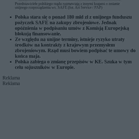
Przedstawiciele polskiego rządu rozmawiają z innymi krajami o zmianie
unijnego rozporządzenia ws. SAFE (fot. Art Service / PAP)
Polska stara się o ponad 180 mld zł z unijnego funduszu
pożyczek SAFE na zakupy zbrojeniowe. Jednak
opóźnienia w podpisaniu umów z Komisją Europejską
blokują finansowanie.
Ze względu na unijne terminy, istnieje ryzyko utraty
środków na kontrakty z krajowym przemysłem
zbrojeniowym. Rząd musi bowiem podpisać te umowy do
końca maja.
Polska zabiega o zmianę przepisów w KE. Szuka w tym
celu sojuszników w Europie.
Reklama
Reklama