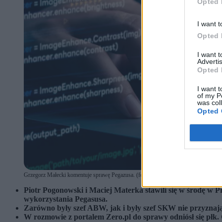
Opted 
I want t
Opted 
I want 
Advertis
Opted 
I want t
of my P
was col
Opted 
Grzegorz Małecki komentuje sprawę Pegazusa. (fot. Wikimedia / Shutterstock)
Piotr Pogonowski i Maciej Materka stawili się w środę w 
wykorzystania Pegasusa.
Zarówno były szef ABW, jak i były szef SKW nie przyznają 
W rozmowie z portalem Zero.pl do sprawy odniósł się płk.