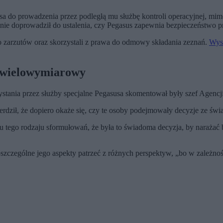
 do prowadzenia przez podległą mu służbę kontroli operacyjnej, mimo
 nie doprowadził do ustalenia, czy Pegasus zapewnia bezpieczeństwo p
do zarzutów oraz skorzystali z prawa do odmowy składania zeznań.
Wyst
t wielowymiarowy
ystania przez służby specjalne Pegasusa skomentował były szef Agen
rdził, że dopiero okaże się, czy te osoby podejmowały decyzje ze świ
u tego rodzaju sformułowań, że była to świadoma decyzja, by narażać b
szczególne jego aspekty patrzeć z różnych perspektyw, „bo w zależno