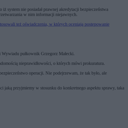
 iż system nie posiadał prawnej akredytacji bezpieczeństwa
rzetwarzania w nim informacji niejawnych.
osowali też oświadczenia, w których oceniają postępowanie
cji Wywiadu pułkownik Grzegorz Małecki.
adomością nieprawidłowości, o których mówi prokuratura.
ezpieczeństwo operacji. Nie podejrzewam, że tak było, ale
ści jaką przyjmiemy w stosunku do konkretnego aspektu sprawy, taka