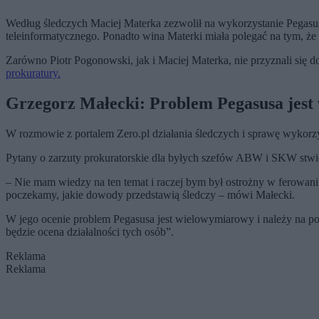
Według śledczych Maciej Materka zezwolił na wykorzystanie Pegasusa
teleinformatycznego. Ponadto wina Materki miała polegać na tym, że
Zarówno Piotr Pogonowski, jak i Maciej Materka, nie przyznali się 
prokuratury.
Grzegorz Małecki: Problem Pegasusa jes
W rozmowie z portalem Zero.pl działania śledczych i sprawę wykorz
Pytany o zarzuty prokuratorskie dla byłych szefów ABW i SKW stwie
– Nie mam wiedzy na ten temat i raczej bym był ostrożny w ferowani
poczekamy, jakie dowody przedstawią śledczy – mówi Małecki.
W jego ocenie problem Pegasusa jest wielowymiarowy i należy na po
będzie ocena działalności tych osób”.
Reklama
Reklama