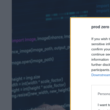
prod zero
If you wish 
sensitive in
confirm you
continue se
information 
further disc
participants
Downstream 
Persona
I want t