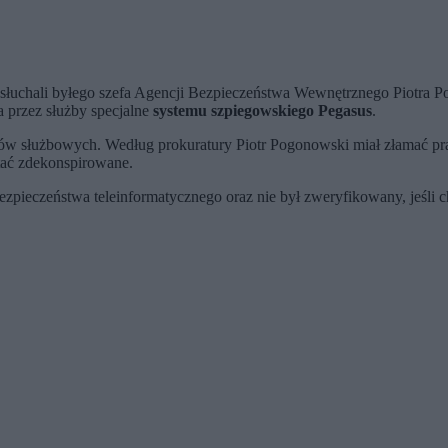
zesłuchali byłego szefa Agencji Bezpieczeństwa Wewnętrznego Piotr
przez służby specjalne
systemu szpiegowskiego Pegasus
.
w służbowych. Według prokuratury Piotr Pogonowski miał złamać pra
stać zdekonspirowane.
zpieczeństwa teleinformatycznego oraz nie był zweryfikowany, jeśli 