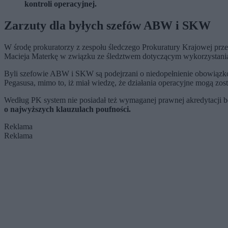
kontroli operacyjnej.
Zarzuty dla byłych szefów ABW i SKW
W środę prokuratorzy z zespołu śledczego Prokuratury Krajowej pr
Macieja Materkę w związku ze śledztwem dotyczącym wykorzystania 
Byli szefowie ABW i SKW są podejrzani o niedopełnienie obowiązkó
Pegasusa, mimo to, iż miał wiedzę, że działania operacyjne mogą zo
Według PK system nie posiadał też wymaganej prawnej akredytacji be
o najwyższych klauzulach poufności.
Reklama
Reklama