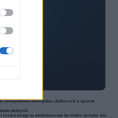
zuty niedopełnienia obowiązków służbowych w sprawie
łania śledczych.
 i zwraca uwagę na niedostosowane do realiów przepisy dot.