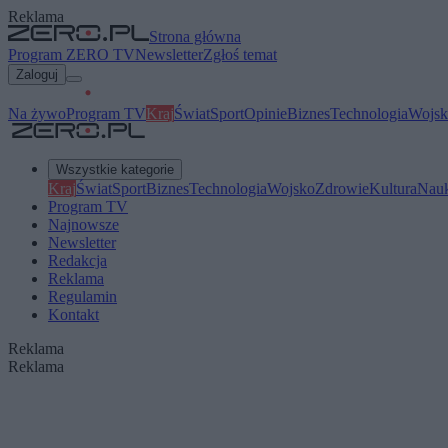
Reklama
Strona główna
Program ZERO TV
Newsletter
Zgłoś temat
Zaloguj
Na żywo
Program TV
Kraj
Świat
Sport
Opinie
Biznes
Technologia
Wojsk
Wszystkie kategorie
Kraj
Świat
Sport
Biznes
Technologia
Wojsko
Zdrowie
Kultura
Nau
Program TV
Najnowsze
Newsletter
Redakcja
Reklama
Regulamin
Kontakt
Reklama
Reklama