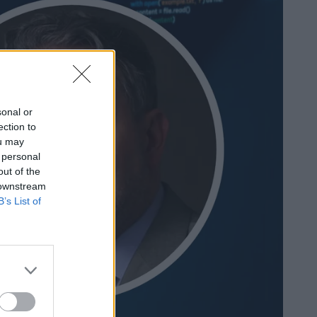
sonal or
ection to
ou may
 personal
out of the
 downstream
B’s List of