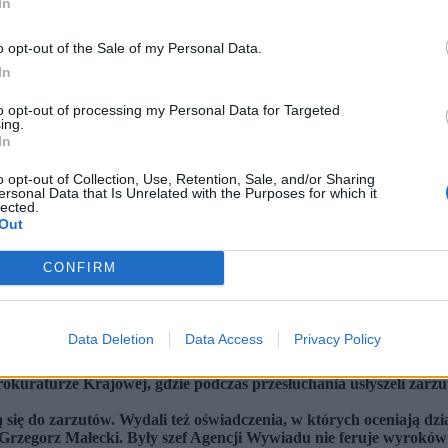
In
o opt-out of the Sale of my Personal Data.
In
to opt-out of processing my Personal Data for Targeted
ing.
In
o opt-out of Collection, Use, Retention, Sale, and/or Sharing
ersonal Data that Is Unrelated with the Purposes for which it
lected.
Out
CONFIRM
Data Deletion
Data Access
Privacy Policy
Prokuraturze Krajowej, gdzie podczas przesłuchania usłyszeli zar
się do zarzutów. Wydali też oświadczenia, w których oceniają dzia
 Grzegorz Małecki. Były szef Agencji Wywiadu nie feruje wyroków