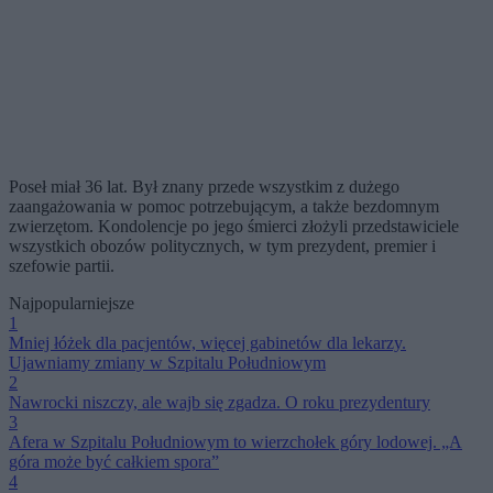
Poseł miał 36 lat. Był znany przede wszystkim z dużego
zaangażowania w pomoc potrzebującym, a także bezdomnym
zwierzętom. Kondolencje po jego śmierci złożyli przedstawiciele
wszystkich obozów politycznych, w tym prezydent, premier i
szefowie partii.
Najpopularniejsze
1
Mniej łóżek dla pacjentów, więcej gabinetów dla lekarzy.
Ujawniamy zmiany w Szpitalu Południowym
2
Nawrocki niszczy, ale wajb się zgadza. O roku prezydentury
3
Afera w Szpitalu Południowym to wierzchołek góry lodowej. „A
góra może być całkiem spora”
4