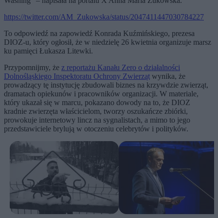
Washing” – napisała na portalu X Anna Maria Żukowska.
https://twitter.com/AM_Zukowska/status/2047411447030784227
To odpowiedź na zapowiedź Konrada Kuźmińskiego, prezesa
DIOZ-u, który ogłosił, że w niedzielę 26 kwietnia organizuje marsz
ku pamięci Łukasza Litewki.
Przypomnijmy, że
z reportażu Kanału Zero o działalności
Dolnośląskiego Inspektoratu Ochrony Zwierząt
wynika, że
prowadzący tę instytucję zbudowali biznes na krzywdzie zwierząt,
dramatach opiekunów i pracowników organizacji. W materiale,
który ukazał się w marcu, pokazano dowody na to, że DIOZ
kradnie zwierzęta właścicielom, tworzy oszukańcze zbiórki,
prowokuje internetowy lincz na sygnalistach, a mimo to jego
przedstawiciele brylują w otoczeniu celebrytów i polityków.