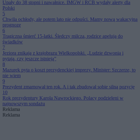
Upały do 38 stopni i nawałnice. IMGW i RCB wydały alerty dla
Polski
5
Chwila ochłody, ale potem lato nie odpuści. Mamy nową wakacyjną
prognozę
6
Tragiczna śmierć 15-latki. Śledczy milczą, rodzice apelują do
świadków
7
Jeziora znikają z krajobrazu Wielkopolski. „Ludzie dzwonią i
pytają, czy jeszcze istnieją”
8
Mazurek pyta o koszt prezydenckiej imprezy. Minister: Szczerze, to
nie wiem
9
Prezydent zmarnował ten rok. A i tak zbudował sobie silną pozycję
10
Rok prezydentury Karola Nawrockiego. Polacy podzieleni w
najnowszym sondażu
Reklama
Reklama