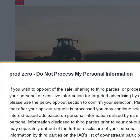
Kraj
prod zero -
Do Not Process My Personal Information
If you wish to opt-out of the sale, sharing to third parties, or proce
your personal or sensitive information for targeted advertising by 
Rolnik zaorał nowy asfalt w Gliwicach. Straty to
please use the below opt-out section to confirm your selection. Pl
ok. 400 tys. zł
that after your opt-out request is processed you may continue see
interest-based ads based on personal information utilized by us or
W piątek w gliwickiej dzielnicy Ostropa 60-letni rolnik ciągnikiem
personal information disclosed to third parties prior to your opt-ou
marki Ursus celowo wjechał na świeżo położony asfalt, niszcząc
may separately opt-out of the further disclosure of your personal
pługiem ok. 200 metrów nowej jezdni. Twierdził, że droga należy
information by third parties on the IAB’s list of downstream partici
do niego. Policja zatrzymała go na gorącym uczynku. Straty