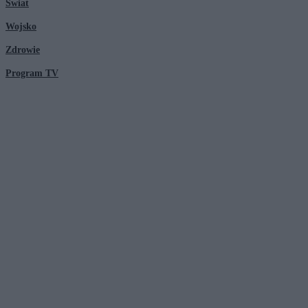
Świat
Wojsko
Zdrowie
Program TV
© 2026 Kanał Zero Spółka Akcyjna