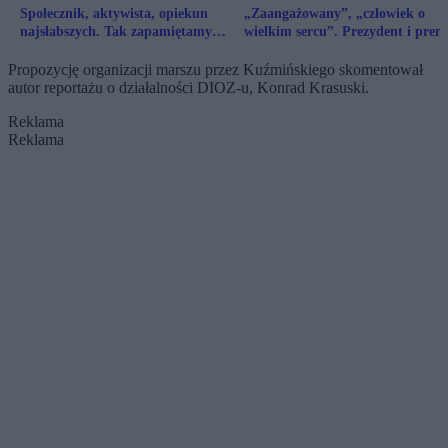
Społecznik, aktywista, opiekun
„Zaangażowany”, „człowiek o
najsłabszych. Tak zapamiętamy
wielkim sercu”. Prezydent i prem
Łukasza Litewkę
żegnają posła Litewkę
Propozycję organizacji marszu przez Kuźmińskiego skomentował
autor reportażu o działalności DIOZ-u, Konrad Krasuski.
Reklama
Reklama