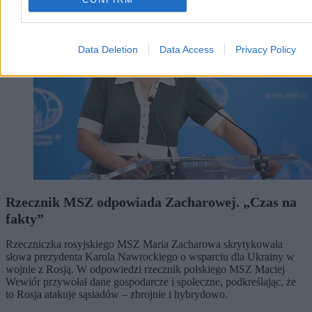
Data Deletion
Data Access
Privacy Policy
Rzecznik MSZ odpowiada Zacharowej. „Czas na
fakty”
Rzeczniczka rosyjskiego MSZ Maria Zacharowa skrytykowała
słowa prezydenta Karola Nawrockiego o wsparciu dla Ukrainy w
wojnie z Rosją. W odpowiedzi rzecznik polskiego MSZ Maciej
Wewiór przywołał dane gospodarcze i społeczne, podkreślając, że
to Rosja atakuje sąsiadów – zbrojnie i hybrydowo.