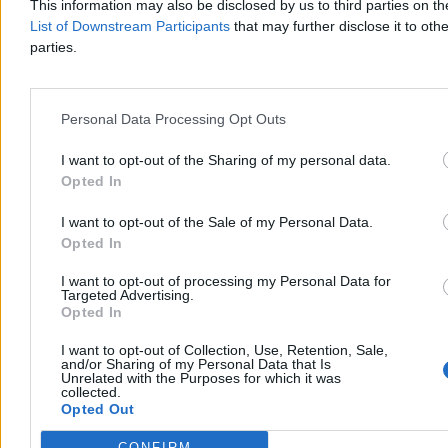
This information may also be disclosed by us to third parties on t
oszacowano wstępnie na ok. 400 tys. zł.
List of Downstream Participants
that may further disclose it to othe
parties.
Aleksandra Cieślik
Wczoraj 18:17
Personal Data Processing Opt Outs
3 min
Reklama
Reklama
I want to opt-out of the Sharing of my personal data.
Opted In
I want to opt-out of the Sale of my Personal Data.
Opted In
I want to opt-out of processing my Personal Data for
Targeted Advertising.
Opted In
I want to opt-out of Collection, Use, Retention, Sale,
and/or Sharing of my Personal Data that Is
Unrelated with the Purposes for which it was
collected.
Opted Out
Kraj
CONFIRM