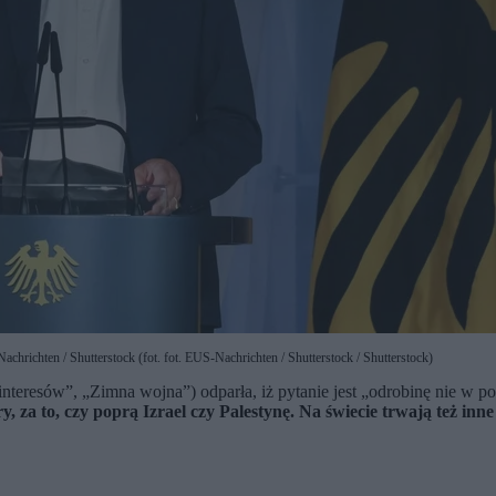
hrichten / Shutterstock (fot. fot. EUS-Nachrichten / Shutterstock / Shutterstock)
interesów”, „Zimna wojna”) odparła, iż pytanie jest „odrobinę nie w p
, za to, czy poprą Izrael czy Palestynę. Na świecie trwają też in