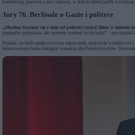
konferencję prasową z jury imprezy, w trakcie której padły wymijając
Jury 76. Berlinale o Gazie i polityce
„Musimy trzymać się z dala od polityki i kręcić filmy w imieniu l
poglądów polityków, ale możemy zmienić życie ludzi” – powiedział l
Pytanie, na które padła rzeczona odpowiedź, dotyczyło wybiórczośc
jednoczesnym braku takiegoż wsparcia dla Palestyńczyków. Dziennika