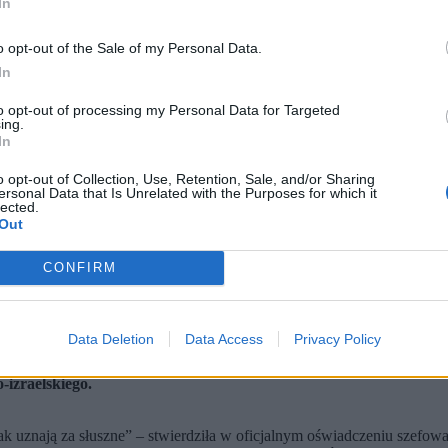
In
o opt-out of the Sale of my Personal Data.
In
to opt-out of processing my Personal Data for Targeted
ing.
In
o opt-out of Collection, Use, Retention, Sale, and/or Sharing
ersonal Data that Is Unrelated with the Purposes for which it
lected.
Out
CONFIRM
 Shutterstock / Shutterstock)
Data Deletion
Data Access
Privacy Policy
izraelskiego.
 uznają za słuszne” – stwierdziła w oficjalnym oświadczeniu szefowa f