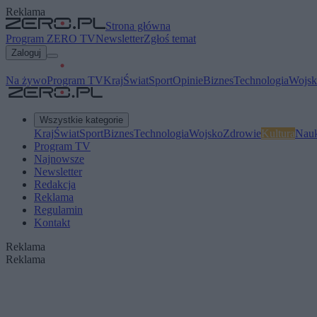
Reklama
Strona główna
Program ZERO TV
Newsletter
Zgłoś temat
Zaloguj
Na żywo
Program TV
Kraj
Świat
Sport
Opinie
Biznes
Technologia
Wojsk
Wszystkie kategorie
Kraj
Świat
Sport
Biznes
Technologia
Wojsko
Zdrowie
Kultura
Nau
Program TV
Najnowsze
Newsletter
Redakcja
Reklama
Regulamin
Kontakt
Reklama
Reklama