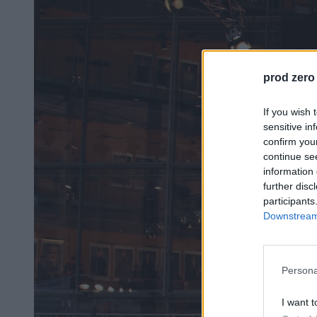
prod zero
If you wish 
sensitive in
confirm you
continue se
information 
further disc
participants
Downstream 
Persona
I want t