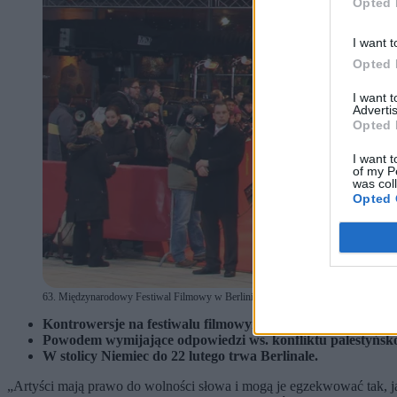
Opted 
I want t
Opted 
I want 
Advertis
Opted 
I want t
of my P
was col
Opted 
63. Międzynarodowy Festiwal Filmowy w Berlinie, luty 2026, fot. Shutterstock (fot.
Kontrowersje na festiwalu filmowym w Berlinie.
Powodem wymijające odpowiedzi ws. konfliktu palestyńsko-
W stolicy Niemiec do 22 lutego trwa Berlinale.
„Artyści mają prawo do wolności słowa i mogą je egzekwować tak, jak