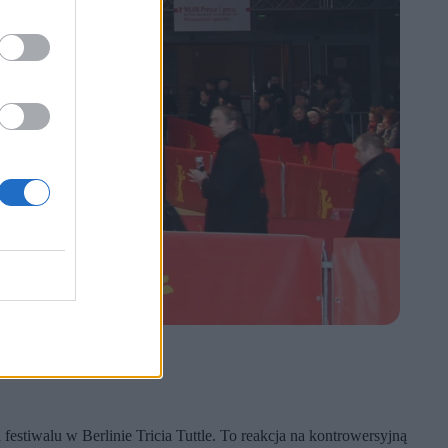
estiwalu w Berlinie Tricia Tuttle. To reakcja na kontrowersyjną