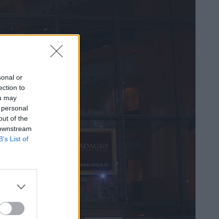
sonal or
ection to
ou may
 personal
out of the
 downstream
B’s List of