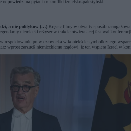
e odpowiedzi na pytania o konflikt izraelsko-palestyński.
udzi, a nie polityków (…)
Kręcąc filmy w otwarty sposób zaangażowane
egendarny niemiecki reżyser w trakcie otwierającej festiwal konferen
i w respektowaniu praw człowieka w kontekście symbolicznego wsparci
rz wprost zarzucił niemieckiemu rządowi, iż ten wspiera Izrael w kon