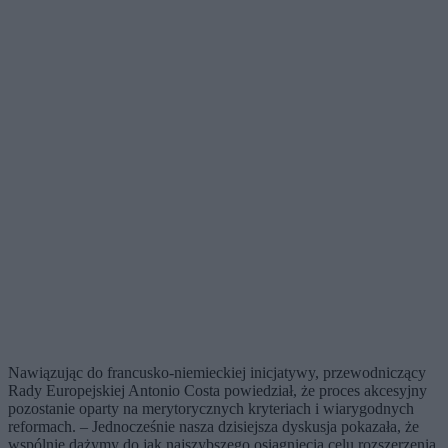
Nawiązując do francusko-niemieckiej inicjatywy, przewodniczący
Rady Europejskiej Antonio Costa powiedział, że proces akcesyjny
pozostanie oparty na merytorycznych kryteriach i wiarygodnych
reformach. – Jednocześnie nasza dzisiejsza dyskusja pokazała, że
wspólnie dążymy do jak najszybszego osiągnięcia celu rozszerzenia.