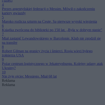
i dzieci
4
Prezes argentyńskiej federacji o Messim. Mówił o zakończeniu
kariery gwiazdy
5
Maroko rozlicza szturm na Ceutę. Są pierwsze wyroki więzienia
6
Książka zwrócona do biblioteki po 150 lat. „Była w dobrym stanie”
7
Miał zastąpić Lewandowskiego w Barcelonie. Klub nie zgodził się
na transfer
8
Robert Gilman na granicy życia i śmierci. Rosja więzi byłego
żołnierza USA
9
Pożar centrum logistycznego w Jekaterynburgu. Kolejny udany atak
Ukrainy?
10
Nie żyje ojciec Messiego. Miał 68 lat
Reklama
Reklama