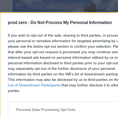
prod zero -
Do Not Process My Personal Information
If you wish to opt-out of the sale, sharing to third parties, or proce
your personal or sensitive information for targeted advertising by 
please use the below opt-out section to confirm your selection. Pl
that after your opt-out request is processed you may continue see
interest-based ads based on personal information utilized by us or
personal information disclosed to third parties prior to your opt-ou
may separately opt-out of the further disclosure of your personal
information by third parties on the IAB’s list of downstream partici
Wojna w Ukrainie. Drony zniszczyły S-400 i trzy
This information may also be disclosed by us to third parties on t
rosyjskie statki na Morzu Czarnym
List of Downstream Participants
that may further disclose it to othe
parties.
Ukraińskie Siły Systemów Bezzałogowych poinformowały o
zniszczeniu w Rosji systemu rakietowego S-400 Triumf w
Gelendżyku, zestawu Pancyr-S1 oraz trzech stacji radiolokacyjnych.
Drony trafiły też w tankowiec i dwa masowce na Morzu Czarnym –
Personal Data Processing Opt Outs
ogłosił dowódca SBS, mjr Robert „Madiar” Browdi.