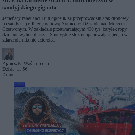
Atak na rafinerię Aramco. Huti uderzyli w
saudyjskiego giganta
Jemeńscy rebelianci Huti ogłosili, że przeprowadzili atak dronowy
na saudyjską rafinerię naftową Aramco w Dżizanie nad Morzem
Czerwonym. W zakładzie przetwarzającym 400 tys. baryłek ropy
dziennie wybuchł pożar. Saudyjskie służby opanowały ogień, a w
zdarzeniu nikt nie ucierpiał.
Agnieszka Waś-Turecka
Dzisiaj 11:56
2 min
Świat