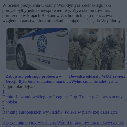
W ocenie prezydenta Ukrainy Wołodymyra Zełenskiego taki
pomysł byłby jednak niesprawiedliwy. Wywołał on również
poruszenie w krajach Bałkanów Zachodnich jako nieuczciwa
względem państw, które od dekad usiłują dostać się do Wspólnoty.
Zabójstwo polskiego profesora w
Dowódca oddziału WOT zawieszo
Grecji. Była żona znaleziona martwa
„Wyłudzanie nienależnych
Najpopularniejsze
w celi
świadczeń”
1
Debiut Lewandowskiego w Leagues Cup. Trener gości wyrzucony
z boiska
2
Ranking europejskich wywiadów. Polska w pierwszej dziesiątce
3
Kryzys migracyjny w Ceucie. Wśród migrantów dużo dziewczynek