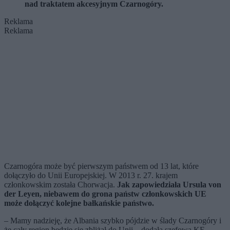
nad traktatem akcesyjnym Czarnogóry.
Reklama
Reklama
Czarnogóra może być pierwszym państwem od 13 lat, które
dołączyło do Unii Europejskiej. W 2013 r. 27. krajem
członkowskim została Chorwacja.
Jak zapowiedziała Ursula von
der Leyen, niebawem do grona państw członkowskich UE
może dołączyć kolejne bałkańskie państwo.
– Mamy nadzieję, że Albania szybko pójdzie w ślady Czarnogóry i
że cały region będzie się zbliżał do Unii – dodała szefowa KE.