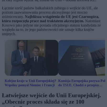
Łącznie sześć państw bałkańskich zabiega o wejście do UE, ale
poziom zaawansowania procesu akcesyjnego jest mocno
zróżnicowany.
Najbliższa wstąpienia do UE jest Czarnogóra,
która rozpoczęła prace nad traktatem akcesyjnym.
Natomiast
Kosowo jako jedyne nie posiada oficjalnego statusu kandydata ze
względu na to, że jego państwowości nie uznaje kilka krajów
unijnych.
Kolejne kraje w Unii Europejskiej?
Komisja Europejska pozywa Pols
Wspólny pomysł Niemiec i Francji
do TSUE. Chodzi o przepisy
dotyczące emisji
Łatwiejsze wejście do Unii Europejskiej.
„Obecnie proces składa się ze 100