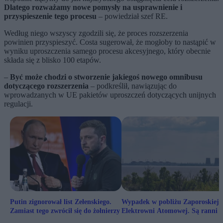
Dlatego rozważamy nowe pomysły na usprawnienie i
przyspieszenie tego procesu
– powiedział szef RE.
Według niego wszyscy zgodzili się, że proces rozszerzenia
powinien przyspieszyć. Costa sugerował, że mogłoby to nastąpić w
wyniku uproszczenia samego procesu akcesyjnego, który obecnie
składa się z blisko 100 etapów.
–
Być może chodzi o stworzenie jakiegoś nowego omnibusu
dotyczącego rozszerzenia
– podkreślił, nawiązując do
wprowadzanych w UE pakietów uproszczeń dotyczących unijnych
regulacji.
Putin zignorował list Zełenskiego.
Wypadek w pobliżu Zaporoskiej
Zamiast tego zwrócił się do żołnierzy
Elektrowni Atomowej. Są ranni