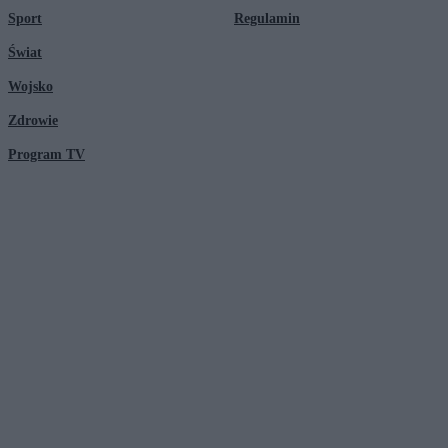
Sport
Regulamin
Świat
Wojsko
Zdrowie
Program TV
© 2026 Kanał Zero Spółka Akcyjna