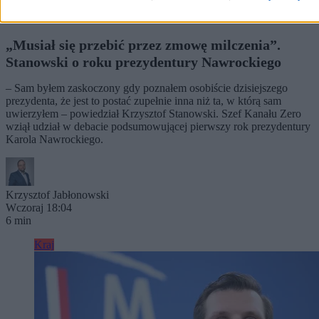
„Musiał się przebić przez zmowę milczenia”.
Stanowski o roku prezydentury Nawrockiego
– Sam byłem zaskoczony gdy poznałem osobiście dzisiejszego
prezydenta, że jest to postać zupełnie inna niż ta, w którą sam
uwierzyłem – powiedział Krzysztof Stanowski. Szef Kanału Zero
wziął udział w debacie podsumowującej pierwszy rok prezydentury
Karola Nawrockiego.
Krzysztof Jabłonowski
Wczoraj 18:04
6 min
Kraj