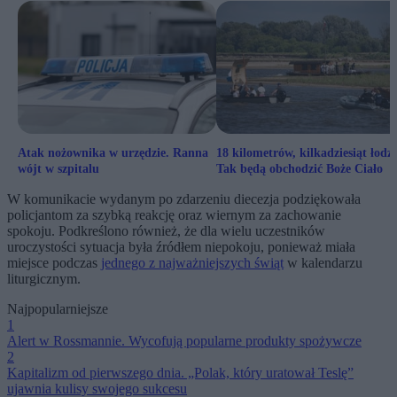
Atak nożownika w urzędzie. Ranna
18 kilometrów, kilkadziesiąt łodzi
wójt w szpitalu
Tak będą obchodzić Boże Ciało
W komunikacie wydanym po zdarzeniu diecezja podziękowała
policjantom za szybką reakcję oraz wiernym za zachowanie
spokoju. Podkreślono również, że dla wielu uczestników
uroczystości sytuacja była źródłem niepokoju, ponieważ miała
miejsce podczas
jednego z najważniejszych świąt
w kalendarzu
liturgicznym.
Najpopularniejsze
1
Alert w Rossmannie. Wycofują popularne produkty spożywcze
2
Kapitalizm od pierwszego dnia. „Polak, który uratował Teslę”
ujawnia kulisy swojego sukcesu