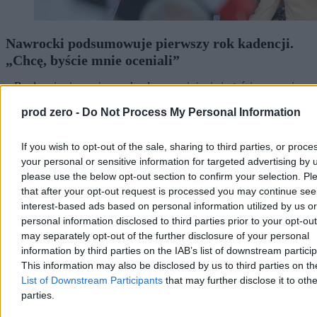
Nawrocki podsumowuje pierwszy rok kadencji.
„Chcę, byście mnie oceniali”
– Bardzo się cieszę, że w rok od zaprzysiężenia jesteście ze swoim
prezydentem w naszym wspólnym domu. Wy zdecydowaliście o
tym, że mam być waszym głosem w Pałacu Prezydenckim –
prod zero -
Do Not Process My Personal Information
powiedział Karol Nawrocki podczas obchodów rocznicy jego
zaprzysiężenia na stanowisko prezydenta RP. W trackie wystąpienia
If you wish to opt-out of the sale, sharing to third parties, or proce
zapowiedział, że w ciągu kilku miesięcy będzie przedstawiona
your personal or sensitive information for targeted advertising by 
prezydencka strategia rozwoju.
please use the below opt-out section to confirm your selection. Pl
that after your opt-out request is processed you may continue see
interest-based ads based on personal information utilized by us or
Paweł Żurek
personal information disclosed to third parties prior to your opt-ou
Wczoraj 18:56
may separately opt-out of the further disclosure of your personal
6 min
information by third parties on the IAB’s list of downstream partici
Reklama
This information may also be disclosed by us to third parties on t
Reklama
List of Downstream Participants
that may further disclose it to othe
parties.