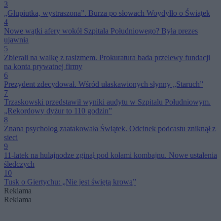
3
„Głupiutka, wystraszona”. Burza po słowach Woydyłło o Świątek
4
Nowe wątki afery wokół Szpitala Południowego? Była prezes
ujawnia
5
Zbierali na walkę z rasizmem. Prokuratura bada przelewy fundacji
na konta prywatnej firmy
6
Prezydent zdecydował. Wśród ułaskawionych słynny „Staruch”
7
Trzaskowski przedstawił wyniki audytu w Szpitalu Południowym.
„Rekordowy dyżur to 110 godzin”
8
Znana psycholog zaatakowała Świątek. Odcinek podcastu zniknął z
sieci
9
11-latek na hulajnodze zginął pod kołami kombajnu. Nowe ustalenia
śledczych
10
Tusk o Giertychu: „Nie jest świętą krową”
Reklama
Reklama