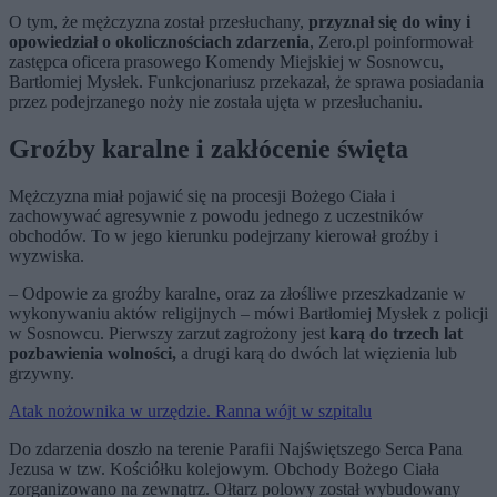
O tym, że mężczyzna został przesłuchany,
przyznał się do winy i
opowiedział o okolicznościach zdarzenia
, Zero.pl poinformował
zastępca oficera prasowego Komendy Miejskiej w Sosnowcu,
Bartłomiej Mysłek. Funkcjonariusz przekazał, że sprawa posiadania
przez podejrzanego noży nie została ujęta w przesłuchaniu.
Groźby karalne i zakłócenie święta
Mężczyzna miał pojawić się na procesji Bożego Ciała i
zachowywać agresywnie z powodu jednego z uczestników
obchodów. To w jego kierunku podejrzany kierował groźby i
wyzwiska.
– Odpowie za groźby karalne, oraz za złośliwe przeszkadzanie w
wykonywaniu aktów religijnych – mówi Bartłomiej Mysłek z policji
w Sosnowcu. Pierwszy zarzut zagrożony jest
karą do trzech lat
pozbawienia wolności,
a drugi karą do dwóch lat więzienia lub
grzywny.
Atak nożownika w urzędzie. Ranna wójt w szpitalu
Do zdarzenia doszło na terenie Parafii Najświętszego Serca Pana
Jezusa w tzw. Kościółku kolejowym. Obchody Bożego Ciała
zorganizowano na zewnątrz. Ołtarz polowy został wybudowany