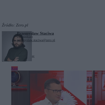
Źródło:
Zero.pl
Przemysław Staciwa
Dziennikarz
przemyslaw.staciwa@zero.pl
Tagi:
Boże Ciało
Sosnowiec
Zobacz również
Kraj