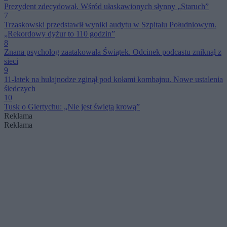
Prezydent zdecydował. Wśród ułaskawionych słynny „Staruch”
7
Trzaskowski przedstawił wyniki audytu w Szpitalu Południowym.
„Rekordowy dyżur to 110 godzin”
8
Znana psycholog zaatakowała Świątek. Odcinek podcastu zniknął z
sieci
9
11-latek na hulajnodze zginął pod kołami kombajnu. Nowe ustalenia
śledczych
10
Tusk o Giertychu: „Nie jest świętą krową”
Reklama
Reklama