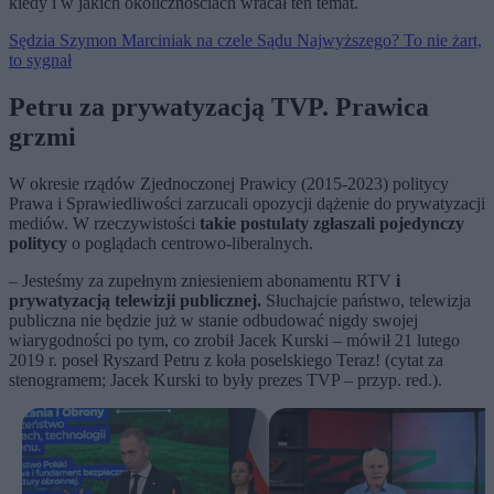
kiedy i w jakich okolicznościach wracał ten temat.
Sędzia Szymon Marciniak na czele Sądu Najwyższego? To nie żart,
to sygnał
Petru za prywatyzacją TVP. Prawica
grzmi
W okresie rządów Zjednoczonej Prawicy (2015-2023) politycy
Prawa i Sprawiedliwości zarzucali opozycji dążenie do prywatyzacji
mediów. W rzeczywistości
takie postulaty zgłaszali pojedynczy
politycy
o poglądach centrowo-liberalnych.
– Jesteśmy za zupełnym zniesieniem abonamentu RTV
i
prywatyzacją telewizji publicznej.
Słuchajcie państwo, telewizja
publiczna nie będzie już w stanie odbudować nigdy swojej
wiarygodności po tym, co zrobił Jacek Kurski – mówił 21 lutego
2019 r. poseł Ryszard Petru z koła poselskiego Teraz! (cytat za
stenogramem; Jacek Kurski to były prezes TVP – przyp. red.).