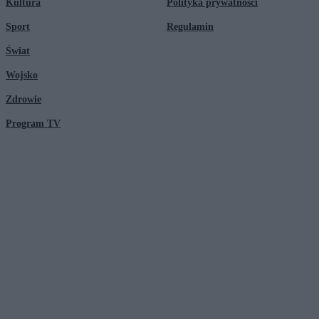
Kultura
Polityka prywatności
Sport
Regulamin
Świat
Wojsko
Zdrowie
Program TV
© 2026 Kanał Zero Spółka Akcyjna