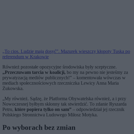
„To cios. Ludzie mają dosyć”. Mazurek wieszczy kłopoty Tuska po
referendum w Krakowie
Również pozostałe opozycyjne środowiska były sceptyczne.
„Przeczuwam tarcia w koalicji,
bo my na pewno nie jesteśmy za
prywatyzacją mediów publicznych!” – komentowała wówczas w
mediach społecznościowych rzeczniczka Lewicy Anna Maria
Żukowska.
„My również. Sądzę, że Platforma Obywatelska również, a i przy
Nowoczesnej byłbym skłonny tak stwierdzić. To zdanie Ryszarda
Petru,
które popiera tylko on sam”
– odpowiedział jej rzecznik
Polskiego Stronnictwa Ludowego Miłosz Motyka.
Po wyborach bez zmian