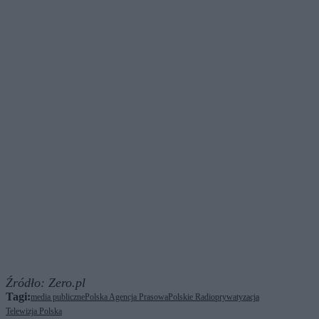
Źródło:
Zero.pl
Tagi:
media publiczne
Polska Agencja Prasowa
Polskie Radio
prywatyzacja
Telewizja Polska