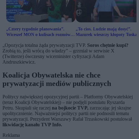
„Cztery tygodnie planowania”.
„To cios. Ludzie mają dosyć”.
Wiceszef MON o kulisach rozmów z
Mazurek wieszczy kłopoty Tuska 
Pentagonem
referendum w Krakowie
„Opozycja totalna żąda prywatyzacji TVP.
Soros chętnie kupi?
Zrobią to, jeśli wrócą do władzy” – grzmiał w serwisie X
(Twitterze) ówczesny wiceminister cyfryzacji Adam
Andruszkiewicz.
Koalicja Obywatelska nie chce
prywatyzacji mediów publicznych
Politycy największej opozycyjnej partii – Platformy Obywatelskiej
(teraz Koalicji Obywatelskiej) – nie podjęli postulatu Ryszarda
Petru. Skupiali się raczej
na bojkocie TVP,
zarzucając jej skrajne
upolitycznienie. Najważniejsi politycy partii nie podnosili tematu
prywatyzacji. Prezydent Warszawy Rafał Trzaskowski postulował
likwidację kanału TVP Info.
Reklama