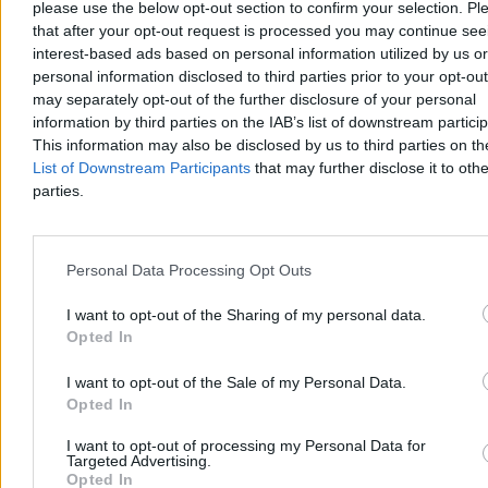
please use the below opt-out section to confirm your selection. Pl
that after your opt-out request is processed you may continue see
interest-based ads based on personal information utilized by us or
personal information disclosed to third parties prior to your opt-ou
may separately opt-out of the further disclosure of your personal
information by third parties on the IAB’s list of downstream partici
This information may also be disclosed by us to third parties on t
List of Downstream Participants
that may further disclose it to othe
parties.
Personal Data Processing Opt Outs
Nawrocki podsumowuje pierwszy rok kadencji.
„Chcę, byście mnie oceniali”
I want to opt-out of the Sharing of my personal data.
Opted In
– Bardzo się cieszę, że w rok od zaprzysiężenia jesteście ze swoim
prezydentem w naszym wspólnym domu. Wy zdecydowaliście o
I want to opt-out of the Sale of my Personal Data.
tym, że mam być waszym głosem w Pałacu Prezydenckim –
Opted In
powiedział Karol Nawrocki podczas obchodów rocznicy jego
zaprzysiężenia na stanowisko prezydenta RP. W trackie wystąpienia
zapowiedział, że w ciągu kilku miesięcy będzie przedstawiona
I want to opt-out of processing my Personal Data for
Targeted Advertising.
prezydencka strategia rozwoju.
Opted In