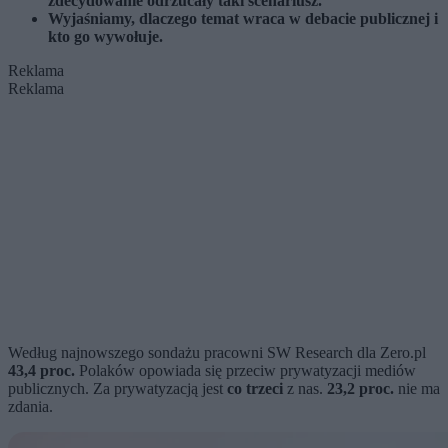
zdecydowanie odrzucały taki scenariusz.
Wyjaśniamy, dlaczego temat wraca w debacie publicznej i
kto go wywołuje.
Reklama
Reklama
Według najnowszego sondażu pracowni SW Research dla Zero.pl
43,4 proc.
Polaków opowiada się przeciw prywatyzacji mediów
publicznych. Za prywatyzacją jest
co trzeci
z nas.
23,2 proc.
nie ma
zdania.