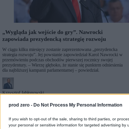
„Wygląda jak wejście do gry”. Nawrocki
zapowiada prezydencką strategię rozwoju
W ciągu kilku miesięcy zostanie zaprezentowana „prezydencka
strategia rozwoju”. Jej powstanie zapowiedział Karol Nawrocki w
przemówieniu podczas obchodów pierwszej rocznicy swojej
prezydentury. – Wierzę głęboko, że stanie się punktem odniesienia
dla najbliższej kampanii parlamentarnej – powiedział.
Krzysztof Jabłonowski
Wczoraj 20:58
4 min
prod zero -
Do Not Process My Personal Information
Kraj
If you wish to opt-out of the sale, sharing to third parties, or proce
your personal or sensitive information for targeted advertising by 