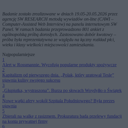
Badanie zostało zrealizowane w dniach 19.05-20.05.2026 przez
agencję SW RESEARCH metodą wywiadów on‑line (CAWI –
Computer‑Assisted Web Interview) na panelu internetowym SW
Panel. W ramach badania przeprowadzono 801 ankiet z
ogólnopolską próbą dorosłych. Zastosowano dobór kwotowy –
próba była reprezentatywna ze względu na łączny rozkład płci,
wieku i klasy wielkości miejscowości zamieszkania.
Najpopularniejsze
1
Alert w Rossmannie. Wycofują popularne produkty spożywcze
2
Kapitalizm od pierwszego dnia. „Polak, który uratował Teslę”
ujawnia kulisy swojego sukcesu
3
„Głupiutka, wystraszona”. Burza po słowach Woydyłło o Świątek
4
Nowe wątki afery wokół Szpitala Południowego? Była prezes
ujawnia
5
Zbierali na walkę z rasizmem. Prokuratura bada przelewy fundacji
na konta prywatnej firmy
6