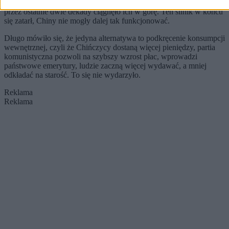
wszystko zbudować. Stal, beton, fabryki, mieszkania – właśnie to
przez ostatnie dwie dekady ciągnęło ich w górę. Ten silnik w końcu
się zatarł, Chiny nie mogły dalej tak funkcjonować.
Długo mówiło się, że jedyna alternatywa to podkręcenie konsumpcji
wewnętrznej, czyli że Chińczycy dostaną więcej pieniędzy, partia
komunistyczna pozwoli na szybszy wzrost płac, wprowadzi
państwowe emerytury, ludzie zaczną więcej wydawać, a mniej
odkładać na starość. To się nie wydarzyło.
Reklama
Reklama