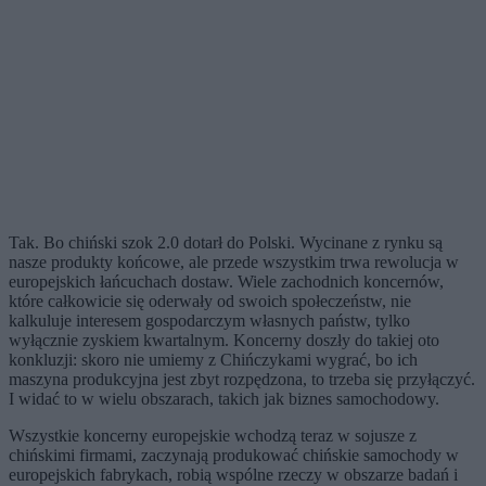
Tak. Bo chiński szok 2.0 dotarł do Polski. Wycinane z rynku są
nasze produkty końcowe, ale przede wszystkim trwa rewolucja w
europejskich łańcuchach dostaw. Wiele zachodnich koncernów,
które całkowicie się oderwały od swoich społeczeństw, nie
kalkuluje interesem gospodarczym własnych państw, tylko
wyłącznie zyskiem kwartalnym. Koncerny doszły do takiej oto
konkluzji: skoro nie umiemy z Chińczykami wygrać, bo ich
maszyna produkcyjna jest zbyt rozpędzona, to trzeba się przyłączyć.
I widać to w wielu obszarach, takich jak biznes samochodowy.
Wszystkie koncerny europejskie wchodzą teraz w sojusze z
chińskimi firmami, zaczynają produkować chińskie samochody w
europejskich fabrykach, robią wspólne rzeczy w obszarze badań i