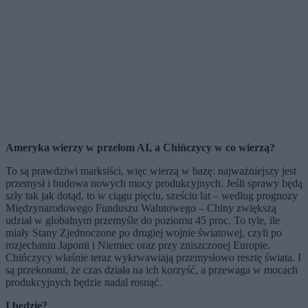
Ameryka wierzy w przełom AI, a Chińczycy w co wierzą?
To są prawdziwi marksiści, więc wierzą w bazę: najważniejszy jest
przemysł i budowa nowych mocy produkcyjnych. Jeśli sprawy będą
szły tak jak dotąd, to w ciągu pięciu, sześciu lat – według prognozy
Międzynarodowego Funduszu Walutowego – Chiny zwiększą
udział w globalnym przemyśle do poziomu 45 proc. To tyle, ile
miały Stany Zjednoczone po drugiej wojnie światowej, czyli po
rozjechaniu Japonii i Niemiec oraz przy zniszczonej Europie.
Chińczycy właśnie teraz wykrwawiają przemysłowo resztę świata. I
są przekonani, że czas działa na ich korzyść, a przewaga w mocach
produkcyjnych będzie nadal rosnąć.
I będzie?