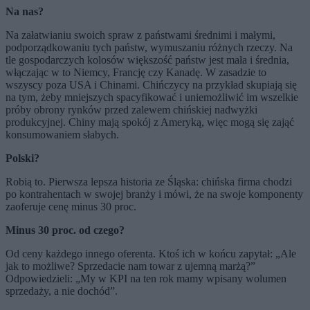
Na nas?
Na załatwianiu swoich spraw z państwami średnimi i małymi,
podporządkowaniu tych państw, wymuszaniu różnych rzeczy. Na
tle gospodarczych kolosów większość państw jest mała i średnia,
włączając w to Niemcy, Francję czy Kanadę. W zasadzie to
wszyscy poza USA i Chinami. Chińczycy na przykład skupiają się
na tym, żeby mniejszych spacyfikować i uniemożliwić im wszelkie
próby obrony rynków przed zalewem chińskiej nadwyżki
produkcyjnej. Chiny mają spokój z Ameryką, więc mogą się zająć
konsumowaniem słabych.
Polski?
Robią to. Pierwsza lepsza historia ze Śląska: chińska firma chodzi
po kontrahentach w swojej branży i mówi, że na swoje komponenty
zaoferuje cenę minus 30 proc.
Minus 30 proc. od czego?
Od ceny każdego innego oferenta. Ktoś ich w końcu zapytał: „Ale
jak to możliwe? Sprzedacie nam towar z ujemną marżą?”
Odpowiedzieli: „My w KPI na ten rok mamy wpisany wolumen
sprzedaży, a nie dochód”.