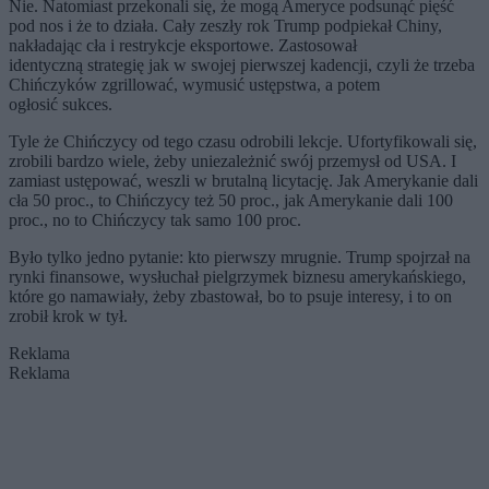
Nie. Natomiast przekonali się, że mogą Ameryce podsunąć pięść
pod nos i że to działa. Cały zeszły rok Trump podpiekał Chiny,
nakładając cła i restrykcje eksportowe. Zastosował
identyczną strategię jak w swojej pierwszej kadencji, czyli że trzeba
Chińczyków zgrillować, wymusić ustępstwa, a potem
ogłosić sukces.
Tyle że Chińczycy od tego czasu odrobili lekcje. Ufortyfikowali się,
zrobili bardzo wiele, żeby uniezależnić swój przemysł od USA. I
zamiast ustępować, weszli w brutalną licytację. Jak Amerykanie dali
cła 50 proc., to Chińczycy też 50 proc., jak Amerykanie dali 100
proc., no to Chińczycy tak samo 100 proc.
Było tylko jedno pytanie: kto pierwszy mrugnie. Trump spojrzał na
rynki finansowe, wysłuchał pielgrzymek biznesu amerykańskiego,
które go namawiały, żeby zbastował, bo to psuje interesy, i to on
zrobił krok w tył.
Reklama
Reklama