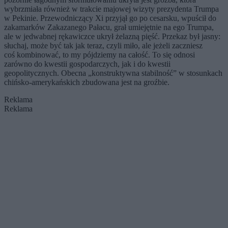
wybrzmiała również w trakcie majowej wizyty prezydenta Trumpa
w Pekinie. Przewodniczący Xi przyjął go po cesarsku, wpuścił do
zakamarków Zakazanego Pałacu, grał umiejętnie na ego Trumpa,
ale w jedwabnej rękawiczce ukrył żelazną pięść. Przekaz był jasny:
słuchaj, może być tak jak teraz, czyli miło, ale jeżeli zaczniesz
coś kombinować, to my pójdziemy na całość. To się odnosi
zarówno do kwestii gospodarczych, jak i do kwestii
geopolitycznych. Obecna „konstruktywna stabilność” w stosunkach
chińsko-amerykańskich zbudowana jest na groźbie.
Reklama
Reklama