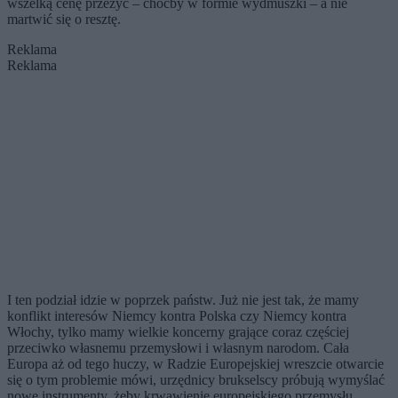
wszelką cenę przeżyć – choćby w formie wydmuszki – a nie
martwić się o resztę.
Reklama
Reklama
I ten podział idzie w poprzek państw. Już nie jest tak, że mamy
konflikt interesów Niemcy kontra Polska czy Niemcy kontra
Włochy, tylko mamy wielkie koncerny grające coraz częściej
przeciwko własnemu przemysłowi i własnym narodom. Cała
Europa aż od tego huczy, w Radzie Europejskiej wreszcie otwarcie
się o tym problemie mówi, urzędnicy brukselscy próbują wymyślać
nowe instrumenty, żeby krwawienie europejskiego przemysłu