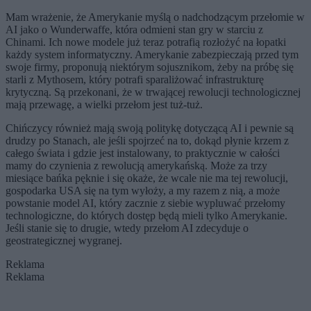
Mam wrażenie, że Amerykanie myślą o nadchodzącym przełomie w
AI jako o Wunderwaffe, która odmieni stan gry w starciu z
Chinami. Ich nowe modele już teraz potrafią rozłożyć na łopatki
każdy system informatyczny. Amerykanie zabezpieczają przed tym
swoje firmy, proponują niektórym sojusznikom, żeby na próbę się
starli z Mythosem, który potrafi sparaliżować infrastrukturę
krytyczną. Są przekonani, że w trwającej rewolucji technologicznej
mają przewagę, a wielki przełom jest tuż-tuż.
Chińczycy również mają swoją politykę dotyczącą AI i pewnie są
drudzy po Stanach, ale jeśli spojrzeć na to, dokąd płynie krzem z
całego świata i gdzie jest instalowany, to praktycznie w całości
mamy do czynienia z rewolucją amerykańską. Może za trzy
miesiące bańka pęknie i się okaże, że wcale nie ma tej rewolucji,
gospodarka USA się na tym wyłoży, a my razem z nią, a może
powstanie model AI, który zacznie z siebie wypluwać przełomy
technologiczne, do których dostęp będą mieli tylko Amerykanie.
Jeśli stanie się to drugie, wtedy przełom AI zdecyduje o
geostrategicznej wygranej.
Reklama
Reklama