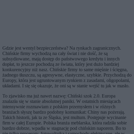
Gdzie jest wentyl bezpieczeństwa? Na rynkach zagranicznych.
Chińskie firmy wychodzą na cały świat i nie dość, że są
subsydiowane, mają dostęp do państwowego kredytu i innych
dopłat, to jeszcze pochodzą ze świata, który jest dużo bardziej
konkurencyjny niż nasz. Chińskie firmy to same mięśnie i ścięgna,
żadnego tłuszczu, są agresywne, elastyczne, szybkie. Przychodzą do
Europy, która jest ugruntowanym rynkiem z zasadami, oligopolami,
układami. I się się okazuje, że oni są w stanie wejść tu jak w masło.
To zjawisko ma już nawet nazwę: Chiński szok 2.0. Europa
znalazła się w stanie absolutnej paniki. W ostatnich miesiącach
intensywnie rozmawiam z polskim przemysłem i w różnych
branżach słyszę bardzo podobny komunikat: Chiny nas pożerają.
Takich historii, jak ta ze Śląska, jest multum. Postępuje wycinanie
firm w całej Europie. Polska branża meblarska, która radziła sobie
bardzo dobrze, wpadła w stagnację pod chińskim naporem. Bo to
nie tylko procesory, fotowoltaika i samochody elektryczne, ale w