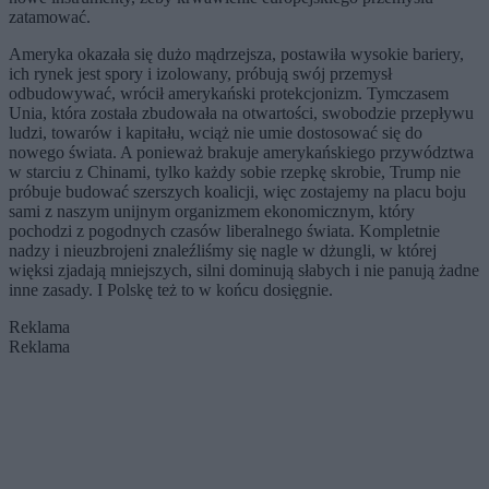
zatamować.
Ameryka okazała się dużo mądrzejsza, postawiła wysokie bariery,
ich rynek jest spory i izolowany, próbują swój przemysł
odbudowywać, wrócił amerykański protekcjonizm. Tymczasem
Unia, która została zbudowała na otwartości, swobodzie przepływu
ludzi, towarów i kapitału, wciąż nie umie dostosować się do
nowego świata. A ponieważ brakuje amerykańskiego przywództwa
w starciu z Chinami, tylko każdy sobie rzepkę skrobie, Trump nie
próbuje budować szerszych koalicji, więc zostajemy na placu boju
sami z naszym unijnym organizmem ekonomicznym, który
pochodzi z pogodnych czasów liberalnego świata. Kompletnie
nadzy i nieuzbrojeni znaleźliśmy się nagle w dżungli, w której
więksi zjadają mniejszych, silni dominują słabych i nie panują żadne
inne zasady. I Polskę też to w końcu dosięgnie.
Reklama
Reklama