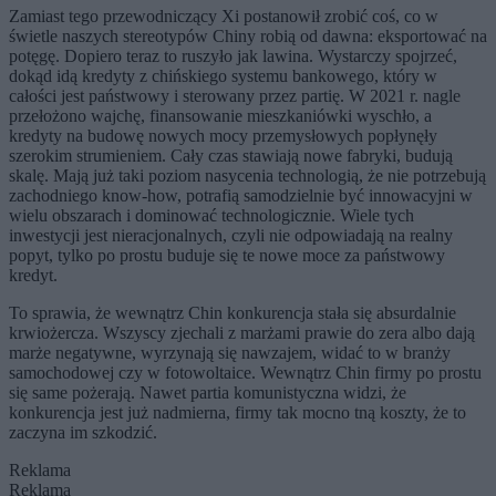
Zamiast tego przewodniczący Xi postanowił zrobić coś, co w
świetle naszych stereotypów Chiny robią od dawna: eksportować na
potęgę. Dopiero teraz to ruszyło jak lawina. Wystarczy spojrzeć,
dokąd idą kredyty z chińskiego systemu bankowego, który w
całości jest państwowy i sterowany przez partię. W 2021 r. nagle
przełożono wajchę, finansowanie mieszkaniówki wyschło, a
kredyty na budowę nowych mocy przemysłowych popłynęły
szerokim strumieniem. Cały czas stawiają nowe fabryki, budują
skalę. Mają już taki poziom nasycenia technologią, że nie potrzebują
zachodniego know-how, potrafią samodzielnie być innowacyjni w
wielu obszarach i dominować technologicznie. Wiele tych
inwestycji jest nieracjonalnych, czyli nie odpowiadają na realny
popyt, tylko po prostu buduje się te nowe moce za państwowy
kredyt.
To sprawia, że wewnątrz Chin konkurencja stała się absurdalnie
krwiożercza. Wszyscy zjechali z marżami prawie do zera albo dają
marże negatywne, wyrzynają się nawzajem, widać to w branży
samochodowej czy w fotowoltaice. Wewnątrz Chin firmy po prostu
się same pożerają. Nawet partia komunistyczna widzi, że
konkurencja jest już nadmierna, firmy tak mocno tną koszty, że to
zaczyna im szkodzić.
Reklama
Reklama