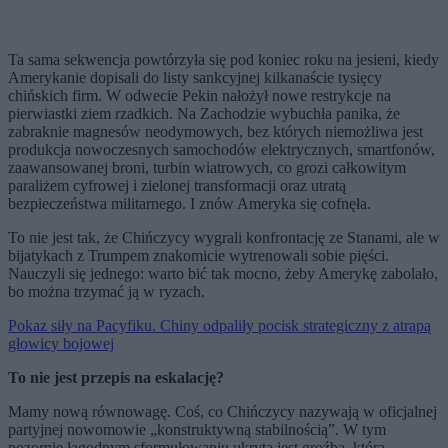
Ta sama sekwencja powtórzyła się pod koniec roku na jesieni, kiedy
Amerykanie dopisali do listy sankcyjnej kilkanaście tysięcy
chińskich firm. W odwecie Pekin nałożył nowe restrykcje na
pierwiastki ziem rzadkich. Na Zachodzie wybuchła panika, że
zabraknie magnesów neodymowych, bez których niemożliwa jest
produkcja nowoczesnych samochodów elektrycznych, smartfonów,
zaawansowanej broni, turbin wiatrowych, co grozi całkowitym
paraliżem cyfrowej i zielonej transformacji oraz utratą
bezpieczeństwa militarnego. I znów Ameryka się cofnęła.
To nie jest tak, że Chińczycy wygrali konfrontację ze Stanami, ale w
bijatykach z Trumpem znakomicie wytrenowali sobie pięści.
Nauczyli się jednego: warto bić tak mocno, żeby Amerykę zabolało,
bo można trzymać ją w ryzach.
Pokaz siły na Pacyfiku. Chiny odpaliły pocisk strategiczny z atrapą
głowicy bojowej
To nie jest przepis na eskalację?
Mamy nową równowagę. Coś, co Chińczycy nazywają w oficjalnej
partyjnej nowomowie „konstruktywną stabilnością”. W tym
pozornie łagodnym sformułowaniu ukryta jest groźba, która