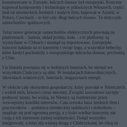
konstruowane w Europie, łańcuch dostaw był europejski. Koncern
kupował komponenty i technologię w północnych Włoszech, części
brał od niemieckich średnich i małych firm, kupował w Austrii, w
Polsce, Czechach – to był cały długi łańcuch dostaw. To dotyczyło
samochodów spalinowych.
Teraz nowe generacje samochodów elektrycznych powstają na
platformach – bateria, układ jezdny, koła – a te platformy są
wymyślane w Chinach i stamtąd są importowane. Europejski
koncern nakłada na to karoserię i swoje logo, a wszystkie bebechy,
które kiedyś pochodziły z europejskiego łańcucha dostaw, pochodzą
z Chin.
I ta historia powtarza się w kolejnych branżach, bo niemal we
wszystkim Chińczycy są silni. W instalacjach fotowoltaicznych,
siłowniach wiatrowych, bateriach, magazynach energii.
W efekcie cały ekosystem gospodarczy, który powstał w Niemczech
i wokół nich, krwawi coraz mocniej. Związki zawodowe zaczęły
podnosić larum, bo widzą, że Niemcy są rozdzierane przez
wewnętrzny konflikt interesów. Cała szeroka baza średnich firm i
pracowników – podstawa niemieckiej stabilności i dobrobytu –
znajduje się pod ogromną presją, a z kolei wielkie koncerny nie
czują z ich interesem żadnej solidarności. Dotąd wszystko
integrowały, a teraz idą własną drogą z Chińczykami, bo chcą za