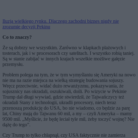
Iluzja wielkiego rynku. Dlaczego zachodni biznes nigdy nie
zrozumie decyzji Pekinu
Co to znaczy?
Że są dobrzy we wszystkim. Zarówno w klapkach plażowych i
tosterach, jak i w procesorach czy satelitach. I wszystko robią taniej.
Są w stanie zabijać w innych krajach wszelkie możliwe gałęzie
przemysłu.
Problem polega na tym, że w tym wymyślaniu się Ameryki na nowo
nie ma na razie miejsca na wielką strategię budowania sojuszy.
Wręcz przeciwnie, widać dużo rewanżyzmu, pokazywania, że
sojusznicy nas okradali, oszukiwali, doili. Po wizycie w Pekinie
Trump dał długi wywiad, gdzie stwierdził, że Tajwańczycy też
okradali Stany z technologii, ukradli procesory, niech teraz
przenoszą produkcję do USA, bo nie wiadomo, co będzie za parę
lat, Chiny mają do Tajwanu 60 mil, a my – czyli Ameryka – mamy
9500 mil. „Myślicie, że będę leciał tyle mil, żeby toczyć wojnę? Nie
dążę do tego”.
Czy Trump to tylko chlapnął, czy USA faktycznie nie zamierza