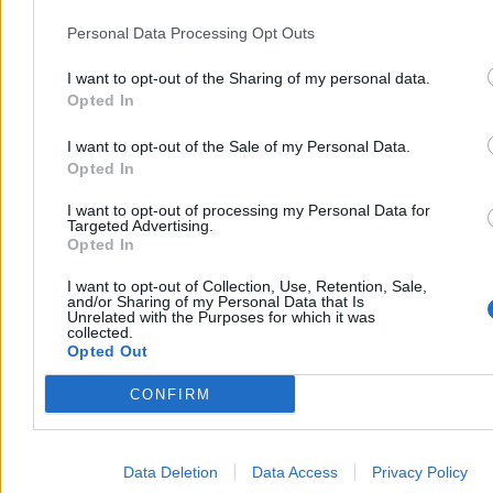
Personal Data Processing Opt Outs
I want to opt-out of the Sharing of my personal data.
Opted In
I want to opt-out of the Sale of my Personal Data.
Opted In
Incydent na spornym terenie. Stanowcza reakcja Chin
I want to opt-out of processing my Personal Data for
Targeted Advertising.
Opted In
KPI to kluczowe wskaźniki efektywności, z których rozliczany
jest management. Z tego wynika, że nie muszą walczyć o zyski?
I want to opt-out of Collection, Use, Retention, Sale,
and/or Sharing of my Personal Data that Is
Tak. Chodzi o to, że często w celach, z których rozliczani są chińscy
Unrelated with the Purposes for which it was
menedżerowie, nie jest ważny dochód firmy, tylko ilość
collected.
sprzedanego towaru.
Opted Out
Nawet ze stratą?
CONFIRM
Chiny są w stanie permanentnego przemysłowego przegrzania.
Wbrew stereotypom ich model gospodarczy nie był dotąd oparty na
eksporcie, tylko na inwestycjach wewnętrznych, bo przeniesienie
Data Deletion
Data Access
Privacy Policy
prawie miliarda ludzi ze wsi do miast oznaczało, że trzeba było