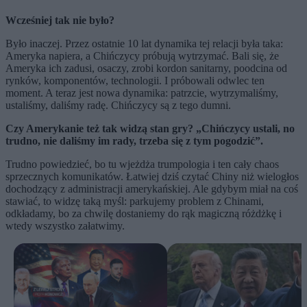
Wcześniej tak nie było?
Było inaczej. Przez ostatnie 10 lat dynamika tej relacji była taka:
Ameryka napiera, a Chińczycy próbują wytrzymać. Bali się, że
Ameryka ich zadusi, osaczy, zrobi kordon sanitarny, poodcina od
rynków, komponentów, technologii. I próbowali odwlec ten
moment. A teraz jest nowa dynamika: patrzcie, wytrzymaliśmy,
ustaliśmy, daliśmy radę. Chińczycy są z tego dumni.
Czy Amerykanie też tak widzą stan gry? „Chińczycy ustali, no
trudno, nie daliśmy im rady, trzeba się z tym pogodzić”.
Trudno powiedzieć, bo tu wjeżdża trumpologia i ten cały chaos
sprzecznych komunikatów. Łatwiej dziś czytać Chiny niż wielogłos
dochodzący z administracji amerykańskiej. Ale gdybym miał na coś
stawiać, to widzę taką myśl: parkujemy problem z Chinami,
odkładamy, bo za chwilę dostaniemy do rąk magiczną różdżkę i
wtedy wszystko załatwimy.