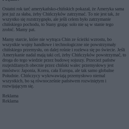
Ostatni rok tarć amerykańsko-chińskich pokazał, że Ameryka sama
jest już za słaba, żeby Chińczyków zatrzymać. To nie jest tak, że
wszystko się rozstrzygnęło, ale jeśli celem było zatrzymanie
chińskiego pochodu, to Stany grając solo nie są w stanie tego
zrobić. Mamy pat.
Mamy starcie, które nie wytrąca Chin ze ścieżki wzrostu, bo
wszystkie wojny handlowe i technologiczne nie powstrzymały
chińskiego przemysłu, on dalej rośnie i rozlewa się po świecie. Jeśli
Amerykanie nadal mają taki cel, żeby Chińczyków powstrzymać, to
droga do tego wiedzie przez budowę sojuszy. Przecież państw
rozjeżdżanych obecnie przez chiński walec przemysłowy jest
mnóstwo: Japonia, Korea, cała Europa, ale tak samo globalne
Południe. Chińczycy wykrwawiają przemysłowo niemal
wszystkich, bo są równocześnie państwem rozwiniętym i
rozwijającym się.
Reklama
Reklama