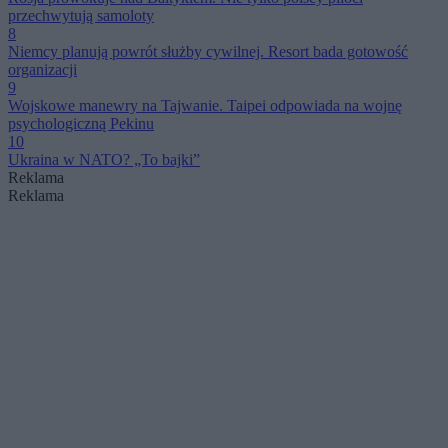
przechwytują samoloty
8
Niemcy planują powrót służby cywilnej. Resort bada gotowość
organizacji
9
Wojskowe manewry na Tajwanie. Taipei odpowiada na wojnę
psychologiczną Pekinu
10
Ukraina w NATO? „To bajki”
Reklama
Reklama