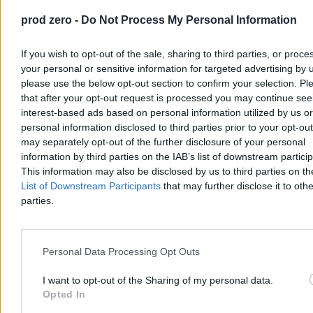
prod zero -
Do Not Process My Personal Information
If you wish to opt-out of the sale, sharing to third parties, or proce
your personal or sensitive information for targeted advertising by 
please use the below opt-out section to confirm your selection. Pl
that after your opt-out request is processed you may continue see
interest-based ads based on personal information utilized by us or
Wojskowe manewry na Tajwanie. Taipei
personal information disclosed to third parties prior to your opt-ou
odpowiada na wojnę psychologiczną Pekinu
may separately opt-out of the further disclosure of your personal
information by third parties on the IAB’s list of downstream partici
Na Tajwanie ruszyły największe doroczne manewry wojskowe Han
This information may also be disclosed by us to third parties on t
Kuang. To nie tylko test gotowości armii na ewentualną blokadę czy
inwazję Chin, ale także próba budowania odporności psychicznej
List of Downstream Participants
that may further disclose it to othe
społeczeństwa, które na co dzień zmaga się z nieustanną wojną
parties.
kognitywną i dezinformacją ze strony Pekinu.
Personal Data Processing Opt Outs
Tomasz Pałasz
05.08.2026
I want to opt-out of the Sharing of my personal data.
5 min
Opted In
Reklama