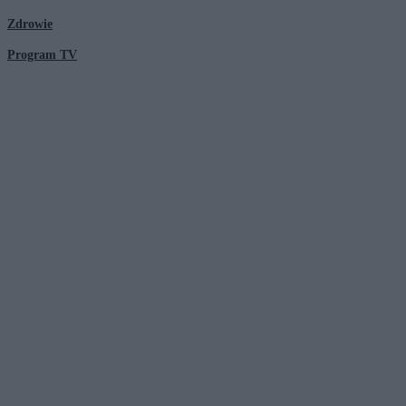
Zdrowie
Program TV
© 2026 Kanał Zero Spółka Akcyjna