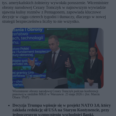
tys. amerykańskich żołnierzy wywołała poruszenie. Wiceminister
obrony narodowej Cezary Tomczyk w najnowszym wywiadzie
ujawnia kulisy rozmów z Pentagonem, zapowiada kluczowe
decyzje w ciągu czterech tygodni i tłumaczy, dlaczego w nowej
strategii bezpieczeństwa liczby to nie wszystko.
Wiceminister obrony narodowej Cezary Tomczyk podczas konferencji
prasowej w siedzibie MKiŚ w Warszawie. 25 maja 2026 r. (fot. Marcin
Obara / PAP)
Decyzja Trumpa wpisuje się w projekt NATO 3.0, który
zakłada redukcję sił USA na Starym Kontynencie, przy
jednoczesnym wzmocnieniu wschodniej flanki.