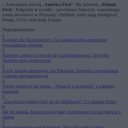
– Amerykanie mówią „
America First
”. My mówimy „
Poland
First
”. Połączmy te wysiłki – powiedział Tomczyk, wspominając
centra serwisowe w Poznaniu i Dęblinie, które mają obsługiwać
Polskę, USA i inne kraje Europy.
Najpopularniejsze
1
Korytarz dla Bundeswehry. Co zakłada polsko-niemieckie
porozumienie obronne
2
Alarmów lotniczych nie da się już bagatelizować. Nie tylko
Shahedy sieją spustoszenie
3
Kijów buduje alternatywę dla Patriotów. Zełenski o europejskim
systemie antyrakietowym
4
Więcej chętnych niż miejsc. „Wakacje z wojskiem” z ostatnim
turnusem
5
„Zaczęli przygotowywać się do mobilizacji”. Co planuje Putin?
6
Jak oni kłamią. Ekspert o rosyjskiej dezinformacji po incydencie z
rakietą
7
Rosja prowokuje nad Bałtykiem. Nie tylko polscy piloci