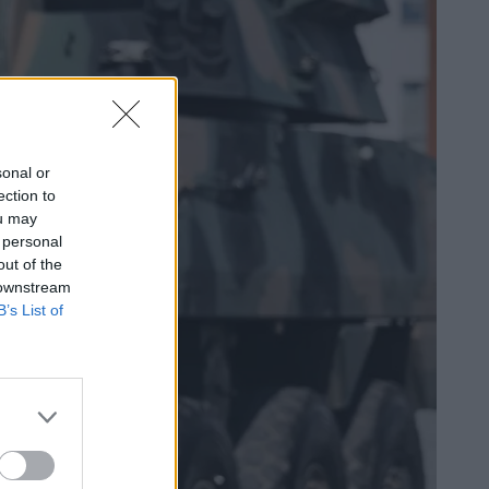
sonal or
ection to
ou may
 personal
out of the
 downstream
B’s List of