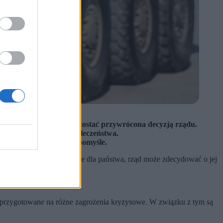
PAP)
 razie zagrożenia może zostać przywrócona decyzją rządu.
ększające odporność społeczeństwa.
laków, co sądzą o tym pomyśle.
i pojawiłoby się zagrożenie dla państwa, rząd może zdecydować o jej
 przygotowane na różne zagrożenia kryzysowe. W związku z tym są