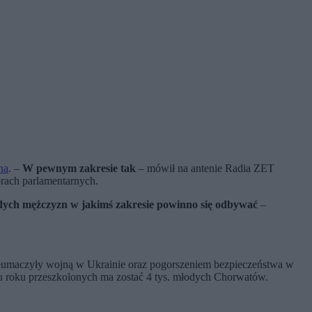
na
. –
W pewnym zakresie tak
– mówił na antenie Radia ZET
rach parlamentarnych.
odych mężczyzn w jakimś zakresie powinno się odbywać
–
tłumaczyły wojną w Ukrainie oraz pogorszeniem bezpieczeństwa w
gu roku przeszkolonych ma zostać 4 tys. młodych Chorwatów.