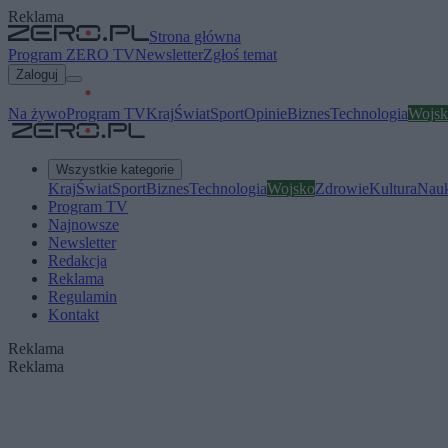
Reklama
Strona główna
Program ZERO TV
Newsletter
Zgłoś temat
Zaloguj
Na żywo
Program TV
Kraj
Świat
Sport
Opinie
Biznes
Technologia
Wojsk
Wszystkie kategorie
Kraj
Świat
Sport
Biznes
Technologia
Wojsko
Zdrowie
Kultura
Nau
Program TV
Najnowsze
Newsletter
Redakcja
Reklama
Regulamin
Kontakt
Reklama
Reklama