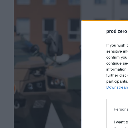
prod zero
If you wish 
sensitive in
confirm you
continue se
information 
further disc
participants
Downstream 
Persona
I want t