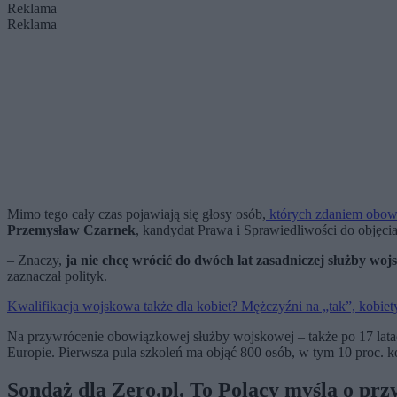
Reklama
Reklama
Mimo tego cały czas pojawiają się głosy osób,
których zdaniem obow
Przemysław Czarnek
, kandydat Prawa i Sprawiedliwości do objęc
– Znaczy,
ja nie chcę wrócić do dwóch lat zasadniczej służby woj
zaznaczał polityk.
Kwalifikacja wojskowa także dla kobiet? Mężczyźni na „tak”, kobiety
Na przywrócenie obowiązkowej służby wojskowej – także po 17 lat
Europie. Pierwsza pula szkoleń ma objąć 800 osób, w tym 10 proc. k
Sondaż dla Zero.pl. To Polacy myślą o pr