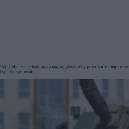
t. Cały czas jednak pojawiają się głosy, żeby powrócić do tego rozw
dzą o tym pomyśle.