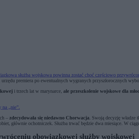
iązkowa służba wojskowa powinna zostać choć częściowo przywróco
ia urzędu premiera po ewentualnych wygranych przyszłorocznych wybo
skowej
i trzech lat w marynarce,
ale przeszkolenie wojskowe dla mł
 na „nie”.
ach –
zdecydowała się niedawno Chorwacja
. Swoją decyzję władze 
obiet, głównie ochotniczek. Służba trwać będzie dwa miesiące. W cią
zywróceniu obowiązkowej służby wojskowej