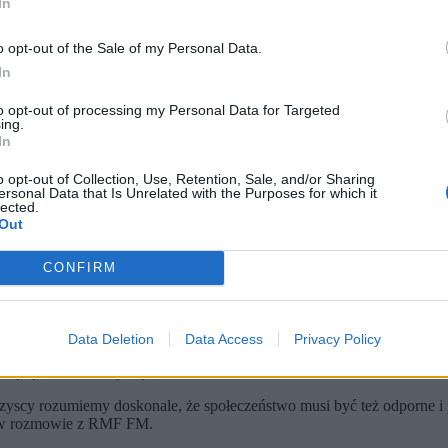
In
o opt-out of the Sale of my Personal Data.
In
to opt-out of processing my Personal Data for Targeted
ing.
In
o opt-out of Collection, Use, Retention, Sale, and/or Sharing
ersonal Data that Is Unrelated with the Purposes for which it
lected.
 w siedzibie 18. Batalionu Rozpoznawczego w Białej Podlaskiej (fot. Karol Zienkiewicz / 
Out
11 lutego 2009 r. Kluczowe jest jednak słowo „zawieszona”, bo w
m Szłapka podkreślił, że zamiast tego rozwijane są szkolenia zwi
CONFIRM
blicznej. Pracownia SW Research na zlecenie Zero.pl zapytała Po
e 11 lutego 2009 r. Kluczowe jest jednak słowo
„zawieszona”
– jeżel
Data Deletion
Data Access
Privacy Policy
 poparcie dla krajowych firm.
yscy rozumiemy doskonale, że społeczeństwo musi być też odporne i
a w rozmowie z RMF FM.