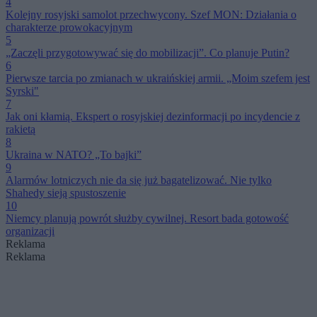
4
Kolejny rosyjski samolot przechwycony. Szef MON: Działania o
charakterze prowokacyjnym
5
„Zaczęli przygotowywać się do mobilizacji”. Co planuje Putin?
6
Pierwsze tarcia po zmianach w ukraińskiej armii. „Moim szefem jest
Syrski"
7
Jak oni kłamią. Ekspert o rosyjskiej dezinformacji po incydencie z
rakietą
8
Ukraina w NATO? „To bajki”
9
Alarmów lotniczych nie da się już bagatelizować. Nie tylko
Shahedy sieją spustoszenie
10
Niemcy planują powrót służby cywilnej. Resort bada gotowość
organizacji
Reklama
Reklama