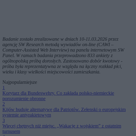
Badanie zostało zrealizowane w dniach 10-11.03.2026 przez
agencję SW Research metodą wywiadów on-line (CAWI –
Computer-Assisted Web Interview) na panelu internetowym SW
Panel. W ramach badania przeprowadzono 833 ankiety z
ogólnopolską próbą dorosłych. Zastosowano dobór kwotowy -
próba była reprezentatywna ze względu na łączny rozkład płci,
wieku i klasy wielkości miejscowości zamieszkania.
Najpopularniejsze
1
Korytarz dla Bundeswehry. Co zakłada polsko-niemieckie
porozumienie obronne
2
Kijów buduje alternatywę dla Patriotów. Zełenski o europejskim
systemie antyrakietowym
3
Więcej chętnych niż miejsc. „Wakacje z wojskiem” z ostatnim
turnusem