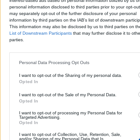
interest-based ads based on personal information utilized by us or
personal information disclosed to third parties prior to your opt-ou
may separately opt-out of the further disclosure of your personal
information by third parties on the IAB’s list of downstream partici
This information may also be disclosed by us to third parties on t
List of Downstream Participants
that may further disclose it to othe
parties.
Korytarz dla Bundeswehry. Co zakłada polsko-
Personal Data Processing Opt Outs
niemieckie porozumienie obronne
I want to opt-out of the Sharing of my personal data.
Dopiero po półtora miesiąca od podpisania porozumienia o
Opted In
współpracy obronnej między Warszawą a Berlinem polska opinia
publiczna poznała jego treść. I to nie z polskich, tylko z niemieckich
I want to opt-out of the Sale of my Personal Data.
źródeł. Strona polska potraktowała negocjacje umowy zaskakująco
swobodnie. Z kolei Berlin będzie mógł się uwiarygodnić względem
Opted In
Litwy – naszym kosztem.
I want to opt-out of processing my Personal Data for
Targeted Advertising.
Opted In
Wojciech J. Kittel
I want to opt-out of Collection, Use, Retention, Sale,
05.08.2026
and/or Sharing of my Personal Data that Is