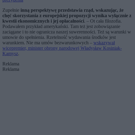
Zupełnie
inną perspektywę przedstawia rząd, wskazując, że
chęć skorzystania z europejskiej propozycji wynika wyłącznie z
kwestii ekonomicznych i jej opłacalności
. – Ot cała filozofia.
Podawałem przykład amerykański. Tam też jest zobowiązanie
zaciągane i to nie ogranicza naszej suwerenności. Też są warunki w
umowie do spełnienia. Rzetelność wydawania środków jest
warunkiem. Nie ma umów bezwarunkowych –
wskazywał
wicepremier, minister obrony narodowej Władysław Kosiniak-
Kamysz
.
Reklama
Reklama