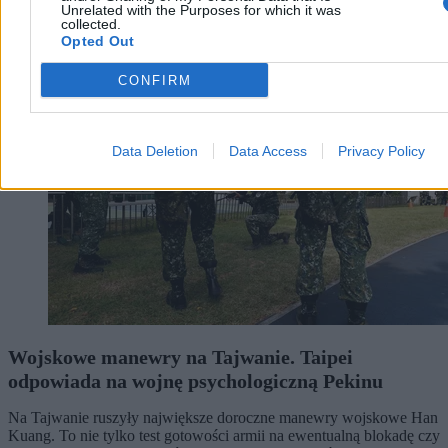
9 min
Unrelated with the Purposes for which it was
collected.
Wojsko
Opted Out
CONFIRM
Data Deletion
Data Access
Privacy Policy
Wojskowe manewry na Tajwanie. Taipei
odpowiada na wojnę psychologiczną Pekinu
Na Tajwanie ruszyły największe doroczne manewry wojskowe Han
Kuang. To nie tylko test gotowości armii na ewentualną blokadę czy