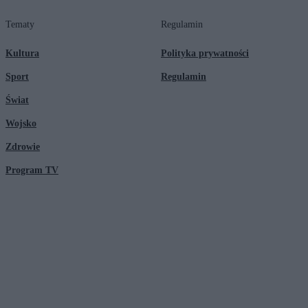
Tematy
Regulamin
Kultura
Polityka prywatności
Sport
Regulamin
Świat
Wojsko
Zdrowie
Program TV
© 2026 Kanał Zero Spółka Akcyjna