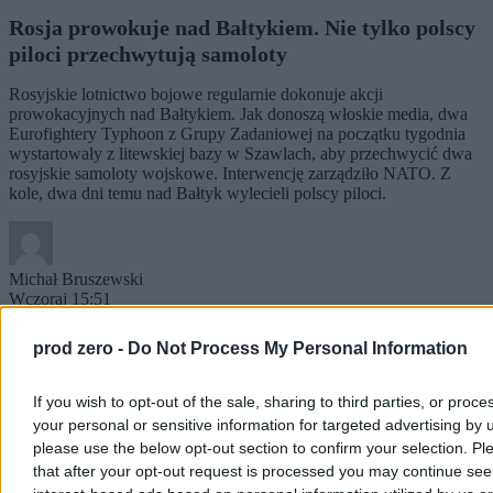
Rosja prowokuje nad Bałtykiem. Nie tylko polscy
piloci przechwytują samoloty
Rosyjskie lotnictwo bojowe regularnie dokonuje akcji
prowokacyjnych nad Bałtykiem. Jak donoszą włoskie media, dwa
Eurofightery Typhoon z Grupy Zadaniowej na początku tygodnia
wystartowały z litewskiej bazy w Szawlach, aby przechwycić dwa
rosyjskie samoloty wojskowe. Interwencję zarządziło NATO. Z
kole, dwa dni temu nad Bałtyk wylecieli polscy piloci.
Michał Bruszewski
Wczoraj 15:51
3 min
prod zero -
Do Not Process My Personal Information
Wojsko
If you wish to opt-out of the sale, sharing to third parties, or proce
your personal or sensitive information for targeted advertising by 
please use the below opt-out section to confirm your selection. Pl
that after your opt-out request is processed you may continue see