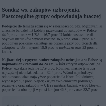
Sondaż ws. zakupów uzbrojenia.
Poszczególne grupy odpowiadają inaczej
Podejście do tematu różni się w zależności od płci
. Mężczyźni są
znacznie bardziej niż kobiety przekonani do zakupów w Polsce –
44,9 proc. – oraz w USA – 16,7 proc. U kobiet wskazanie dla
obydwu kierunków wynosi kolejno 36,6 proc. oraz 8 proc. Na
podobnym poziomie kształtuje się poparcie przy obu płciach dla
zakupów w UE i wynosi 18,6 proc. u mężczyzn oraz 22 proc. u
kobiet.
Najbardziej sceptyczni wobec zakupów uzbrojenia w Polsce są
najmłodsi ankietowani do 24 r.ż.
, wśród których odpowiedź „w
Polsce” uzyskała jedynie 17,9 proc. Również właśnie ta grupa
najczęściej nie miała zdania – 32,4 proc. Wśród najmłodszych
odnotowano także najwyższe poparcie dla Korei Południowej
wynoszące 9,7 proc. Największymi zwolennikami polskiego
przemysłu oraz zakupów w UE są najstarsi badani, wśród których
poparcie dla obu opcji wynosi kolejno 46,3 proc. oraz 22,7 proc.