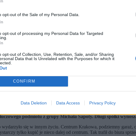
In
o opt-out of the Sale of my Personal Data.
In
to opt-out of processing my Personal Data for Targeted
ing.
In
o opt-out of Collection, Use, Retention, Sale, and/or Sharing
ersonal Data that Is Unrelated with the Purposes for which it
lected.
Out
CONFIRM
ało z kredytami na mieszkania, które wciąż nie powstały. Niedoszl
taty, by opłacić wynajem i raty za „dziury w ziemi”.
two, w którym zarzuty usłyszało już sześć osób z kierownictwa 
grupą przestępczą oraz oszustwa na szkodę blisko 1800 osób.
Data Deletion
Data Access
Privacy Policy
urzędnikom, politykom i instytucjom, że nikt nie oferuje im realne
 współpracowników.
luczowego podmiotu z grupy Michała Sapoty. Długi spółki wynoszą
ydarzyło się w innym życiu. Centrum Krakowa, podziemny garaż, ochr
tarczy tylko kupić je nieco dalej od centrum. Tak trafił do biura spr