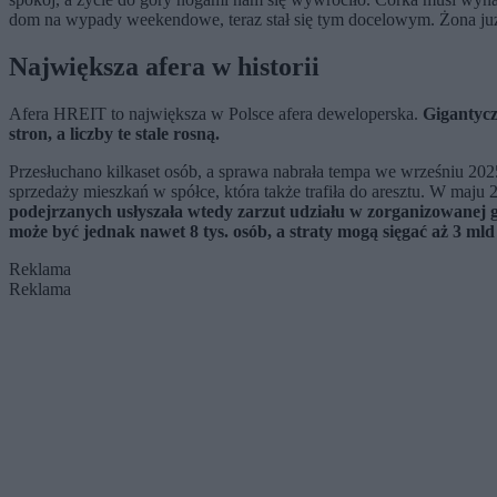
dom na wypady weekendowe, teraz stał się tym docelowym. Żona już je
Największa afera w historii
Afera HREIT to największa w Polsce afera deweloperska.
Gigantycz
stron, a liczby te stale rosną.
Przesłuchano kilkaset osób, a sprawa nabrała tempa we wrześniu 2025
sprzedaży mieszkań w spółce, która także trafiła do aresztu. W maj
podejrzanych usłyszała wtedy zarzut udziału w zorganizowanej 
może być jednak nawet 8 tys. osób, a straty mogą sięgać aż 3 mld
Reklama
Reklama