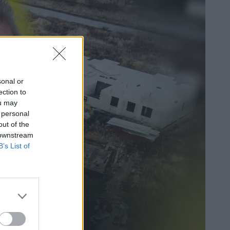
sonal or
ection to
ou may
 personal
out of the
 downstream
B’s List of