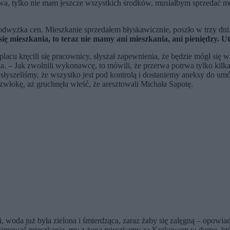
a, tylko nie mam jeszcze wszystkich środków, musiałbym sprzedać mo
podwyżka cen. Mieszkanie sprzedałem błyskawicznie, poszło w trzy dni
się mieszkania, to teraz nie mamy ani mieszkania, ani pieniędzy. 
cu kręcili się pracownicy, słyszał zapewnienia, że będzie mógł się 
a. – Jak zwolnili wykonawcę, to mówili, że przerwa potrwa tylko kilka 
 tak słyszeliśmy, że wszystko jest pod kontrolą i dostaniemy aneksy do 
włokę, aż gruchnęła wieść, że aresztowali Michała Sapotę.
woda już była zielona i śmierdząca, zaraz żaby się zalęgną – opowiad
najmować mieszkanie, my z żoną mieszkamy za Krakowem w domu, który