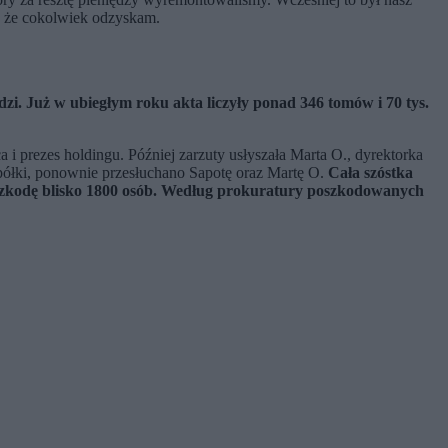
zę, że cokolwiek odzyskam.
. Już w ubiegłym roku akta liczyły ponad 346 tomów i 70 tys.
 i prezes holdingu. Później zarzuty usłyszała Marta O., dyrektorka
spółki, ponownie przesłuchano Sapotę oraz Martę O.
Cała szóstka
a szkodę blisko 1800 osób. Według prokuratury poszkodowanych