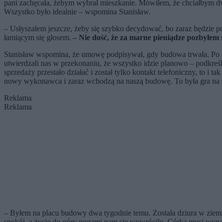
pani zachęcała, żebym wybrał mieszkanie. Mówiłem, że chciałbym dw
Wszystko było idealnie – wspomina Stanisław.
– Usłyszałem jeszcze, żeby się szybko decydować, bo zaraz będzie 
łamiącym się głosem.
– Nie dość, że za marne pieniądze pozbyłem 
Stanisław wspomina, że umowę podpisywał, gdy budowa trwała. Po pla
utwierdzali nas w przekonaniu, że wszystko idzie planowo – podkreśl
sprzedaży przestało działać i został tylko kontakt telefoniczny, to i
nowy wykonawca i zaraz wchodzą na naszą budowę. To była gra na z
Reklama
Reklama
– Byłem na placu budowy dwa tygodnie temu. Została dziura w ziemi, 
spokój, a życie do góry nogami nam się wywróciło. Córka musi wy