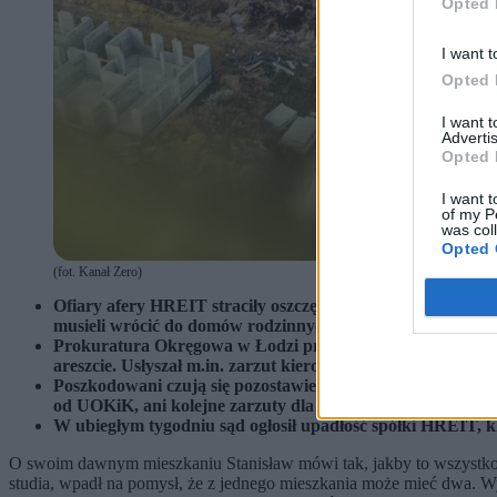
Opted 
I want t
Opted 
I want 
Advertis
Opted 
I want t
of my P
was col
Opted 
(fot. Kanał Zero)
Ofiary afery HREIT straciły oszczędności życia, wielu zost
musieli wrócić do domów rodzinnych, inni pracują na dwa e
Prokuratura Okręgowa w Łodzi prowadzi gigantyczne śledz
areszcie. Usłyszał m.in. zarzut kierowania zorganizowaną 
Poszkodowani czują się pozostawieni sami sobie, zarzucają 
od UOKiK, ani kolejne zarzuty dla Michała Sapoty i jego
W ubiegłym tygodniu sąd ogłosił upadłość spółki HREIT, k
O swoim dawnym mieszkaniu Stanisław mówi tak, jakby to wszystko w
studia, wpadł na pomysł, że z jednego mieszkania może mieć dwa. Wys