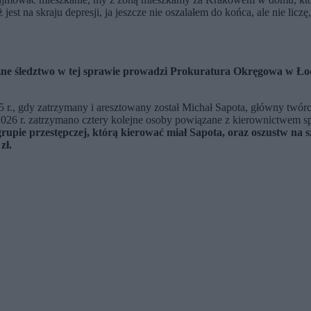
st na skraju depresji, ja jeszcze nie oszalałem do końca, ale nie lic
ne śledztwo w tej sprawie prowadzi Prokuratura Okręgowa w Łodzi
 r., gdy zatrzymany i aresztowany został Michał Sapota, główny twórca
u 2026 r. zatrzymano cztery kolejne osoby powiązane z kierownictwem 
grupie przestępczej, którą kierować miał Sapota, oraz oszustw n
 zł.