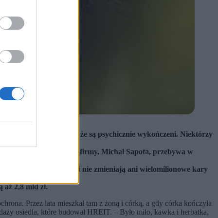
i mieszkańcy opowiadają, że są psychicznie wykończeni. Niektórzy
holdingu. Główny twórca firmy, Michał Sapota, przebywa w
go wsparcia. Ich sytuacji nie zmieniają ani wielomilionowe kary
 aż 2,8 mld zł.
ona. Przez lata mieszkał tam z żoną i córką, a gdy córka kończyła
zedaży osiedla, które budował HREIT. – Było miło, kawka i herbatka,