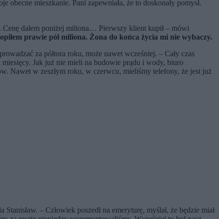
je obecne mieszkanie. Pani zapewniała, że to doskonały pomysł.
. Cenę dałem poniżej miliona… Pierwszy klient kupił – mówi
Utopiłem prawie pół miliona. Żona do końca życia mi nie wybaczy.
wprowadzać za półtora roku, może nawet wcześniej. – Cały czas
miesięcy. Jak już nie mieli na budowie prądu i wody, biuro
umów. Nawet w zeszłym roku, w czerwcu, mieliśmy telefony, że jest już
a Stanisław. – Człowiek poszedł na emeryturę, myślał, że będzie miał
 za resztę pieniędzy wyremontowaliśmy. Wcześniej to był nasz