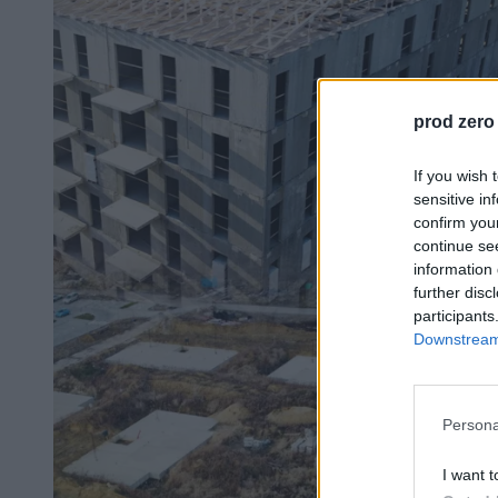
prod zero
If you wish 
sensitive in
confirm you
continue se
information 
further disc
participants
Downstream 
Persona
I want t