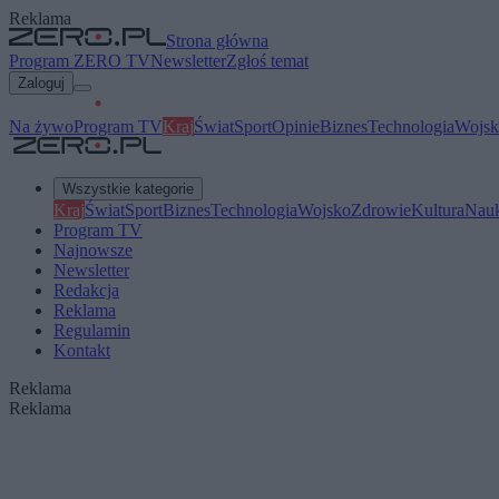
Reklama
Strona główna
Program ZERO TV
Newsletter
Zgłoś temat
Zaloguj
Na żywo
Program TV
Kraj
Świat
Sport
Opinie
Biznes
Technologia
Wojsk
Wszystkie kategorie
Kraj
Świat
Sport
Biznes
Technologia
Wojsko
Zdrowie
Kultura
Nau
Program TV
Najnowsze
Newsletter
Redakcja
Reklama
Regulamin
Kontakt
Reklama
Reklama