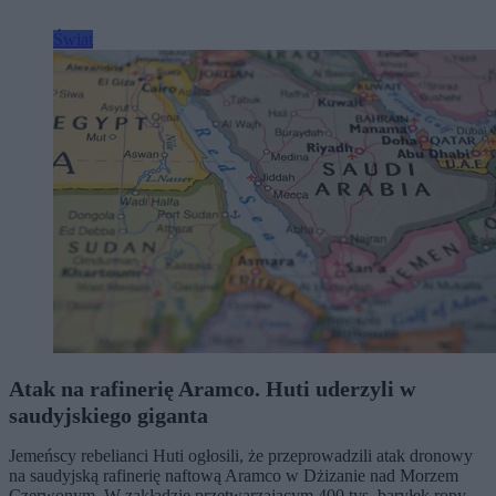
Świat
Atak na rafinerię Aramco. Huti uderzyli w
saudyjskiego giganta
Jemeńscy rebelianci Huti ogłosili, że przeprowadzili atak dronowy
na saudyjską rafinerię naftową Aramco w Dżizanie nad Morzem
Czerwonym. W zakładzie przetwarzającym 400 tys. baryłek ropy