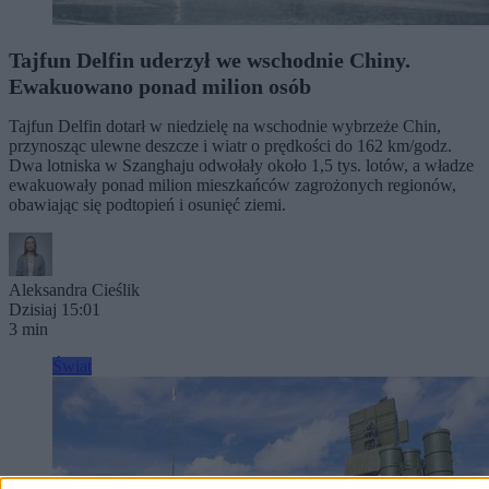
Tajfun Delfin uderzył we wschodnie Chiny.
Ewakuowano ponad milion osób
Tajfun Delfin dotarł w niedzielę na wschodnie wybrzeże Chin,
przynosząc ulewne deszcze i wiatr o prędkości do 162 km/godz.
Dwa lotniska w Szanghaju odwołały około 1,5 tys. lotów, a władze
ewakuowały ponad milion mieszkańców zagrożonych regionów,
obawiając się podtopień i osunięć ziemi.
Aleksandra Cieślik
Dzisiaj 15:01
3 min
Świat