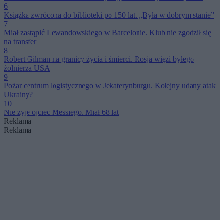
6
Książka zwrócona do biblioteki po 150 lat. „Była w dobrym stanie”
7
Miał zastąpić Lewandowskiego w Barcelonie. Klub nie zgodził się
na transfer
8
Robert Gilman na granicy życia i śmierci. Rosja więzi byłego
żołnierza USA
9
Pożar centrum logistycznego w Jekaterynburgu. Kolejny udany atak
Ukrainy?
10
Nie żyje ojciec Messiego. Miał 68 lat
Reklama
Reklama