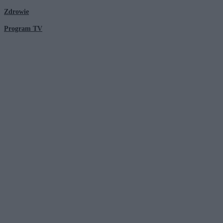
Zdrowie
Program TV
© 2026 Kanał Zero Spółka Akcyjna