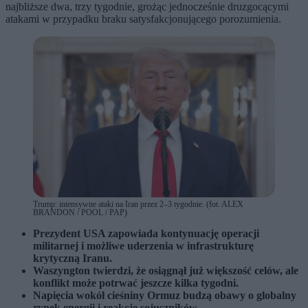
najbliższe dwa, trzy tygodnie, grożąc jednocześnie druzgocącymi
atakami w przypadku braku satysfakcjonującego porozumienia.
Trump: intensywne ataki na Iran przez 2–3 tygodnie. (fot. ALEX
BRANDON / POOL / PAP)
Prezydent USA zapowiada kontynuację operacji
militarnej i możliwe uderzenia w infrastrukturę
krytyczną Iranu.
Waszyngton twierdzi, że osiągnął już większość celów, ale
konflikt może potrwać jeszcze kilka tygodni.
Napięcia wokół cieśniny Ormuz budzą obawy o globalny
rynek energii i reakcję sojuszników.