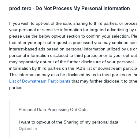
prod zero -
Do Not Process My Personal Information
If you wish to opt-out of the sale, sharing to third parties, or proce
your personal or sensitive information for targeted advertising by 
please use the below opt-out section to confirm your selection. Pl
that after your opt-out request is processed you may continue see
interest-based ads based on personal information utilized by us or
personal information disclosed to third parties prior to your opt-ou
Wojna w Ukrainie. Drony zniszczyły S-400 i trzy
may separately opt-out of the further disclosure of your personal
information by third parties on the IAB’s list of downstream partici
rosyjskie statki na Morzu Czarnym
This information may also be disclosed by us to third parties on t
Ukraińskie Siły Systemów Bezzałogowych poinformowały o
List of Downstream Participants
that may further disclose it to othe
zniszczeniu w Rosji systemu rakietowego S-400 Triumf w
parties.
Gelendżyku, zestawu Pancyr-S1 oraz trzech stacji radiolokacyjnych.
Drony trafiły też w tankowiec i dwa masowce na Morzu Czarnym –
ogłosił dowódca SBS, mjr Robert „Madiar” Browdi.
Personal Data Processing Opt Outs
I want to opt-out of the Sharing of my personal data.
Aleksandra Cieślik
Opted In
Dzisiaj 14:37