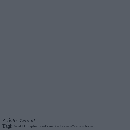
Źródło:
Zero.pl
Tagi:
Donald Trump
Iran
Izrael
Stany Zjednoczone
Wojna w Iranie