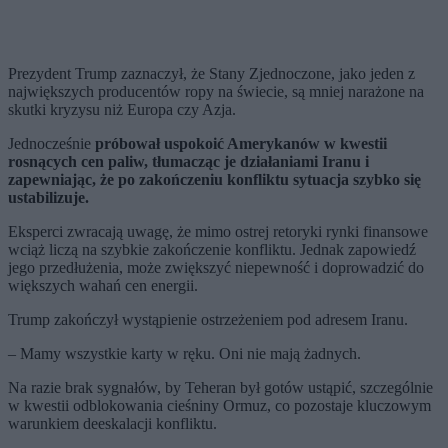
Prezydent Trump zaznaczył, że Stany Zjednoczone, jako jeden z
największych producentów ropy na świecie, są mniej narażone na
skutki kryzysu niż Europa czy Azja.
Jednocześnie
próbował uspokoić Amerykanów w kwestii
rosnących cen paliw, tłumacząc je działaniami Iranu i
zapewniając, że po zakończeniu konfliktu sytuacja szybko się
ustabilizuje.
Eksperci zwracają uwagę, że mimo ostrej retoryki rynki finansowe
wciąż liczą na szybkie zakończenie konfliktu. Jednak zapowiedź
jego przedłużenia, może zwiększyć niepewność i doprowadzić do
większych wahań cen energii.
Trump zakończył wystąpienie ostrzeżeniem pod adresem Iranu.
– Mamy wszystkie karty w ręku. Oni nie mają żadnych.
Na razie brak sygnałów, by Teheran był gotów ustąpić, szczególnie
w kwestii odblokowania cieśniny Ormuz, co pozostaje kluczowym
warunkiem deeskalacji konfliktu.