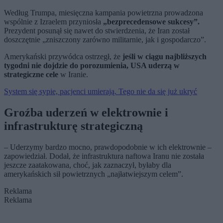
Według Trumpa, miesięczna kampania powietrzna prowadzona
wspólnie z Izraelem przyniosła
„bezprecedensowe sukcesy”.
Prezydent posunął się nawet do stwierdzenia, że Iran został
doszczętnie „zniszczony zarówno militarnie, jak i gospodarczo”.
Amerykański przywódca ostrzegł, że
jeśli w ciągu najbliższych
tygodni nie dojdzie do porozumienia, USA uderzą w
strategiczne cele
w Iranie.
System się sypie, pacjenci umierają. Tego nie da się już ukryć
Groźba uderzeń w elektrownie i
infrastrukturę strategiczną
– Uderzymy bardzo mocno, prawdopodobnie w ich elektrownie –
zapowiedział. Dodał, że infrastruktura naftowa Iranu nie została
jeszcze zaatakowana, choć, jak zaznaczył, byłaby dla
amerykańskich sił powietrznych „najłatwiejszym celem”.
Reklama
Reklama