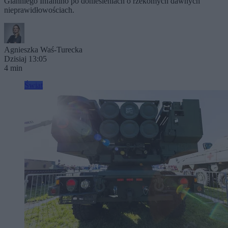
Gianniego Infantino po doniesieniach o rzekomych dawnych
nieprawidłowościach.
Agnieszka Waś-Turecka
Dzisiaj 13:05
4 min
Świat