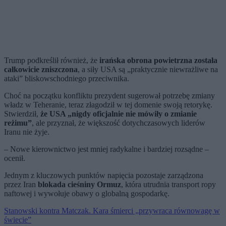
Trump podkreślił również, że
irańska obrona powietrzna została
całkowicie zniszczona
, a siły USA są „praktycznie niewrażliwe na
ataki” bliskowschodniego przeciwnika.
Choć na początku konfliktu prezydent sugerował potrzebę zmiany
władz w Teheranie, teraz złagodził w tej domenie swoją retorykę.
Stwierdził,
że USA „nigdy oficjalnie nie mówiły o zmianie
reżimu”
, ale przyznał, że większość dotychczasowych liderów
Iranu nie żyje.
– Nowe kierownictwo jest mniej radykalne i bardziej rozsądne –
ocenił.
Jednym z kluczowych punktów napięcia pozostaje zarządzona
przez Iran
blokada cieśniny Ormuz
, która utrudnia transport ropy
naftowej i wywołuje obawy o globalną gospodarkę.
Stanowski kontra Matczak. Kara śmierci „przywraca równowagę w
świecie”