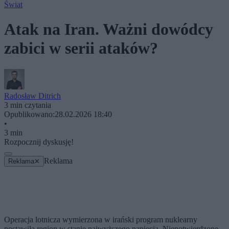
Świat
Atak na Iran. Ważni dowódcy
zabici w serii ataków?
Radosław Ditrich
3 min czytania
Opublikowano:
28.02.2026 18:40
•
3 min
Rozpocznij dyskusję!
Reklama
Reklama
✕
Operacja lotnicza wymierzona w irański program nuklearny
postawiła region w stanie najwyższego napięcia. Niepotwierdzone