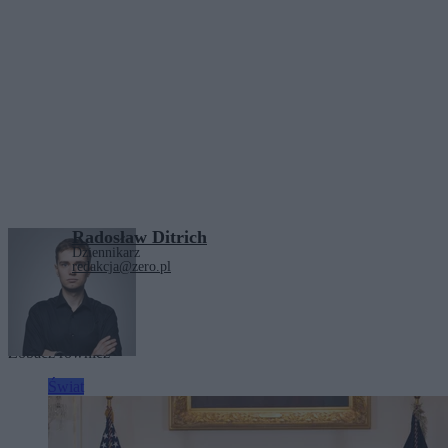
Radosław Ditrich
Dziennikarz
redakcja@zero.pl
Tagi:
Iran
Zobacz również
Świat