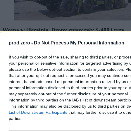
Wojna w Ukrainie. Drony zniszczyły S-400 i trzy
rosyjskie statki na Morzu Czarnym
prod zero -
Do Not Process My Personal Information
Ukraińskie Siły Systemów Bezzałogowych poinformowały o
zniszczeniu w Rosji systemu rakietowego S-400 Triumf w
If you wish to opt-out of the sale, sharing to third parties, or proce
Gelendżyku, zestawu Pancyr-S1 oraz trzech stacji radiolokacyjnych.
Drony trafiły też w tankowiec i dwa masowce na Morzu Czarnym –
your personal or sensitive information for targeted advertising by 
ogłosił dowódca SBS, mjr Robert „Madiar” Browdi.
please use the below opt-out section to confirm your selection. Pl
that after your opt-out request is processed you may continue see
interest-based ads based on personal information utilized by us or
personal information disclosed to third parties prior to your opt-ou
Aleksandra Cieślik
may separately opt-out of the further disclosure of your personal
Dzisiaj 14:37
information by third parties on the IAB’s list of downstream partici
2 min
This information may also be disclosed by us to third parties on t
Reklama
Reklama
List of Downstream Participants
that may further disclose it to othe
parties.