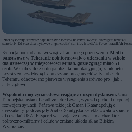
Izrael dysponuje jednym z najsilniejszych lotnictw na całym świecie. Na zdjęciu izraelski
samolot F-15I oraz dwa myśliwce 5. generacji F-35I. (fot. Israeli Air Force / Israeli Air Force
Sytuacja humanitarna wewnątrz Iranu ulega pogorszeniu.
Media
państwowe w Teheranie poinformowały o uderzeniu w szkołę
dla dziewcząt w miejscowości Minab, gdzie zginąć miało 51
osób.
W stolicy doszło do paraliżu komunikacyjnego; zamknięto
przestrzeń powietrzną i zawieszono pracę urzędów. Na ulicach
Teheranu odnotowano pierwsze wystąpienia zarówno pro-, jak i
antyrządowe.
Wspólnota międzynarodowa reaguje z dużym dystansem.
Unia
Europejska, ustami Ursuli von der Leyen, wyraziła głęboki niepokój
rozwojem sytuacji. Państwa takie jak Oman i Katar apelują o
deeskalację, podczas gdy Arabia Saudyjska zadeklarowała wsparcie
dla działań USA. Eksperci wskazują, że operacja ma charakter
polityczno-militarny i celuje w zmianę układu sił na Bliskim
Wschodzie.