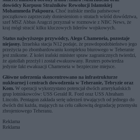
dowódcy Korpusu Strażników Rewolucji Islamskiej
Mohammeda Pakpoura.
Choć irańskie media państwowe
początkowo zaprzeczały doniesieniom o stratach wśród dowództwa,
szef MSZ Abbas Aragczi przyznał w rozmowie z NBC News, że
kraj mógł stracić kilku kluczowych liderów wojskowych.
Status najwyższego przywódcy, Alego Chameneia, pozostaje
niejasny.
Izraelska stacja N12 podaje, że prawdopodobieństwo jego
przeżycia po zbombardowaniu kompleksu biurowego w Teheranie
jest znikome. Z kolei irański minister spraw zagranicznych twierdzi,
że ajatollah przeżył i został ewakuowany. Reuters potwierdza
jedynie fakt ewakuacji Chameneia w bezpieczne miejsce.
Główne uderzenia skoncentrowano na infrastrukturze
nuklearnej i centrach dowodzenia w Teheranie, Tebryzie oraz
Kom.
W operacji wykorzystano potencjał dwóch amerykańskich
grup lotniskowców: USS Gerald R. Ford oraz USS Abraham
Lincoln. Pentagon zakłada serię uderzeń trwających od jednego do
dwóch dni każda, mających na celu całkowitą degradację przemysłu
zbrojeniowego Teheranu.
Reklama
Reklama