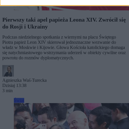
Pierwszy taki apel papieża Leona XIV. Zwrócił się
do Rosji i Ukrainy
Podczas niedzielnego spotkania z wiernymi na placu Świętego
Piotra papież Leon XIV skierował jednoznaczne wezwanie do
władz w Moskwie i Kijowie. Głowa Kościoła katolickiego domaga
się natychmiastowego wstrzymania uderzeń w obiekty cywilne oraz
powrotu do rozmów dyplomatycznych.
Agnieszka Waś-Turecka
Dzisiaj 13:38
3 min
Świat