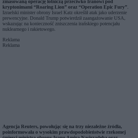
zmasowaną operację lotniczą przeciwko Iranowi pod
kryptonimami “Roaring Lion” oraz “Operation Epic Fury”
.
Izraelski minister obrony Israel Katz określił atak jako uderzenie
prewencyjne. Donald Trump potwierdził zaangażowanie USA,
wskazując na konieczność zniszczenia irańskiego potencjału
nuklearnego i rakietowego.
Reklama
Reklama
Agencja Reuters, powołując się na trzy niezależne źródła,
poinformowała o wysokim prawdopodobieństwie rzekomej
śmierci ministra obrony Iranu Amira Nasirzadeha oraz