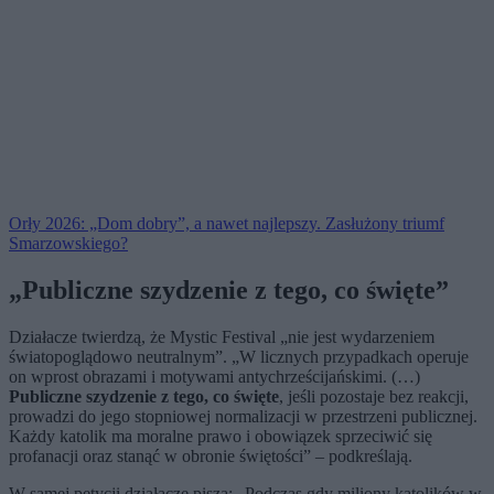
Orły 2026: „Dom dobry”, a nawet najlepszy. Zasłużony triumf
Smarzowskiego?
„Publiczne szydzenie z tego, co święte”
Działacze twierdzą, że Mystic Festival „nie jest wydarzeniem
światopoglądowo neutralnym”. „W licznych przypadkach operuje
on wprost obrazami i motywami antychrześcijańskimi. (…)
Publiczne szydzenie z tego, co święte
, jeśli pozostaje bez reakcji,
prowadzi do jego stopniowej normalizacji w przestrzeni publicznej.
Każdy katolik ma moralne prawo i obowiązek sprzeciwić się
profanacji oraz stanąć w obronie świętości” – podkreślają.
W samej petycji działacze piszą: „Podczas gdy miliony katolików w