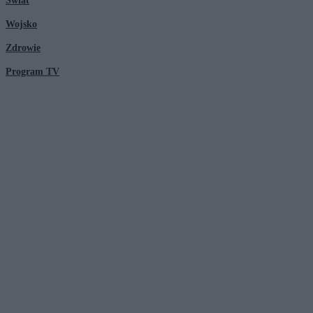
Świat
Wojsko
Zdrowie
Program TV
© 2026 Kanał Zero Spółka Akcyjna