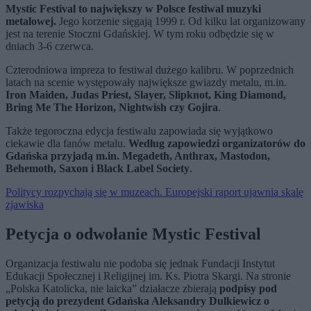
Mystic Festival to największy w Polsce festiwal muzyki
metalowej.
Jego korzenie sięgają 1999 r. Od kilku lat organizowany
jest na terenie Stoczni Gdańskiej. W tym roku odbędzie się w
dniach 3-6 czerwca.
Czterodniowa impreza to festiwal dużego kalibru. W poprzednich
latach na scenie występowały największe gwiazdy metalu, m.in.
Iron Maiden, Judas Priest, Slayer, Slipknot, King Diamond,
Bring Me The Horizon, Nightwish czy Gojira
.
Także tegoroczna edycja festiwalu zapowiada się wyjątkowo
ciekawie dla fanów metalu.
Według zapowiedzi organizatorów do
Gdańska przyjadą m.in. Megadeth, Anthrax, Mastodon,
Behemoth, Saxon i Black Label Society
.
Politycy rozpychają się w muzeach. Europejski raport ujawnia skalę
zjawiska
Petycja o odwołanie Mystic Festival
Organizacja festiwalu nie podoba się jednak Fundacji Instytut
Edukacji Społecznej i Religijnej im. Ks. Piotra Skargi. Na stronie
„Polska Katolicka, nie laicka” działacze zbierają
podpisy pod
petycją do prezydent Gdańska Aleksandry Dulkiewicz o