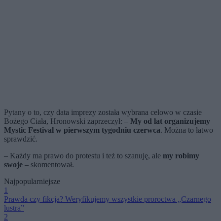
Pytany o to, czy data imprezy została wybrana celowo w czasie
Bożego Ciała, Hronowski zaprzeczył: –
My od lat organizujemy
Mystic Festival w pierwszym tygodniu czerwca
. Można to łatwo
sprawdzić.
– Każdy ma prawo do protestu i też to szanuję, ale
my robimy
swoje
– skomentował.
Najpopularniejsze
1
Prawda czy fikcja? Weryfikujemy wszystkie proroctwa „Czarnego
lustra”
2