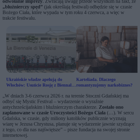
odwołanie imprezy
. Zwracają uwagę przede wszystkim na fakt, że
„bluźnierczy spęd”
(jak określają festiwal) odbędzie się w czasie
Bożego Ciała, które wypada w tym roku 4 czerwca, a więc w
trakcie festiwalu.
Ukraińskie władze apelują do
Karteliada. Dlaczego
Włochów: Usuńcie Rosję z Biennale
romantyzujemy narkobiznes?
w Wenecji
„W dniach 3-6 czerwca 2026 r. na terenie Stoczni Gdańskiej ma
odbyć się Mystic Festival – wydarzenie o wyraźnie
antychrześcijańskim i bluźnierczym charakterze.
Zostało ono
zaplanowane w czasie Uroczystości Bożego Ciała
(…). W sercu
Gdańska, w czasie, gdy miliony katolików publicznie wyznają
wiarę w Jezusa Chrystusa, planuje się wydarzenie jawnie szydzące
z tego, co dla nas najświętsze” – pisze fundacja na swojej stronie
internetowej.