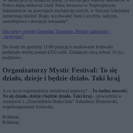
Polsce będą oddawać cześć Panu Jezusowi w Najświętszym
Sakramencie na procesjach eucharystycznych, w Stoczni Gdańskiej
zamierzają bluźnić Bogu, wychwalać bunt Lucyfera, sadyzm,
samobójstwa i dewiacje seksualne”.
Oto nowy projekt Quentina Tarantino. Będzie zabawnie i
„brytyjsko”
Do środy do godziny 11:00 petycję o anulowanie festiwalu
podpisało trochę ponad 4350 osób. Działacze chcą zebrać 10 tys.
podpisów.
Organizatorzy Mystic Festival: To się
działo, dzieje i będzie działo. Taki kraj
A co na to organizatorzy metalowej imprezy? –
To żadna nowość.
To się działo, dzieje i będzie działo. Taki kraj
– powiedział w
rozmowie z „Dziennikiem Bałtyckim" Arkadiusz Hronowski,
współorganizator festiwalu.
Reklama
Reklama