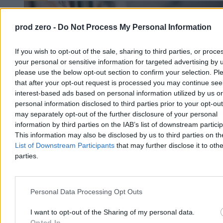
prod zero -
Do Not Process My Personal Information
If you wish to opt-out of the sale, sharing to third parties, or proce
your personal or sensitive information for targeted advertising by 
please use the below opt-out section to confirm your selection. Pl
that after your opt-out request is processed you may continue see
interest-based ads based on personal information utilized by us or
personal information disclosed to third parties prior to your opt-ou
may separately opt-out of the further disclosure of your personal
information by third parties on the IAB’s list of downstream partici
This information may also be disclosed by us to third parties on t
List of Downstream Participants
that may further disclose it to othe
Zbyt dużo książek to nie wina pisarzy. To nie oni
parties.
zepsuli rynek
Nie zamierzam bronić grafomanii. Nie będę też udawać, że rynek
Personal Data Processing Opt Outs
książki ma się świetnie. Chciałabym tylko zapytać, dlaczego w całej
dyskusji o jego kryzysie najłatwiej przyszło nam obwinić ludzi, bez
których literatura po prostu nie istnieje.
I want to opt-out of the Sharing of my personal data.
Opted In