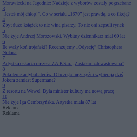
Morawiecki na Jagodnie: Nadzieje z wyborów zostały pogrzebane
3
„Jesteś mój chłop!”. Co w serialu „1670” jest prawdą, a co fikcją?
4
Zbyt dużo książek to nie wina pisarzy. To nie oni zepsuli rynek
5
Nie żyje Andrzej Morozowski. Wybitny dziennikarz miał 69 lat
6
Ile waży koń trojański? Recenzujemy „Odyseję” Christophera
Nolana
7
Artystka oskarża prezesa ZAiKS-u. „Zostałam zdewastowana”
8
Pokolenie antybohaterów. Dlaczego mężczyźni wybierają dziś
Jokera zamiast Supermana?
9
Z resortu na Wawel. Była minister kultury ma nową pracę
10
Nie żyje Iga Cembrzyńska. Artystka miała 87 lat
Reklama
Reklama