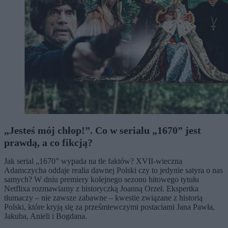
„Jesteś mój chłop!”. Co w serialu „1670” jest
prawdą, a co fikcją?
Jak serial „1670” wypada na tle faktów? XVII-wieczna
Adamczycha oddaje realia dawnej Polski czy to jedynie satyra o nas
samych? W dniu premiery kolejnego sezonu hitowego tytułu
Netflixa rozmawiamy z historyczką Joanną Orzeł. Ekspertka
tłumaczy – nie zawsze zabawne – kwestie związane z historią
Polski, które kryją się za prześmiewczymi postaciami Jana Pawła,
Jakuba, Anieli i Bogdana.