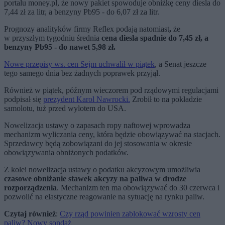
portalu money.pl, że nowy pakiet spowoduje obniżkę ceny diesla do
7,44 zł za litr, a benzyny Pb95 - do 6,07 zł za litr.
Prognozy analityków firmy Reflex podają natomiast
,
że
w przyszłym tygodniu średnia
cena diesla spadnie do 7,45 zł, a
benzyny Pb95 - do nawet 5,98 zł.
Nowe przepisy ws. cen Sejm uchwalił w piątek
, a Senat jeszcze
tego samego dnia bez żadnych poprawek przyjął.
Również w piątek, późnym wieczorem pod rządowymi regulacjami
podpisał się
prezydent Karol Nawrocki.
Zrobił to na pokładzie
samolotu, tuż przed wylotem do USA.
Nowelizacja ustawy o zapasach ropy naftowej wprowadza
mechanizm wyliczania ceny, która będzie obowiązywać na stacjach.
Sprzedawcy będą zobowiązani do jej stosowania w okresie
obowiązywania obniżonych podatków.
Z kolei nowelizacja ustawy o podatku akcyzowym umożliwia
czasowe obniżanie stawek akcyzy na paliwa w drodze
rozporządzenia
. Mechanizm ten ma obowiązywać do 30 czerwca i
pozwolić na elastyczne reagowanie na sytuację na rynku paliw.
Czytaj również
:
Czy rząd powinien zablokować wzrosty cen
paliw? Nowy sondaż