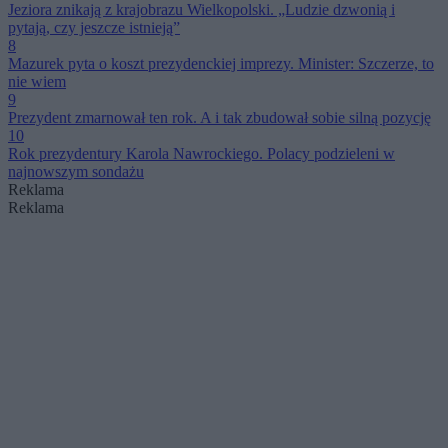
Jeziora znikają z krajobrazu Wielkopolski. „Ludzie dzwonią i
pytają, czy jeszcze istnieją”
8
Mazurek pyta o koszt prezydenckiej imprezy. Minister: Szczerze, to
nie wiem
9
Prezydent zmarnował ten rok. A i tak zbudował sobie silną pozycję
10
Rok prezydentury Karola Nawrockiego. Polacy podzieleni w
najnowszym sondażu
Reklama
Reklama