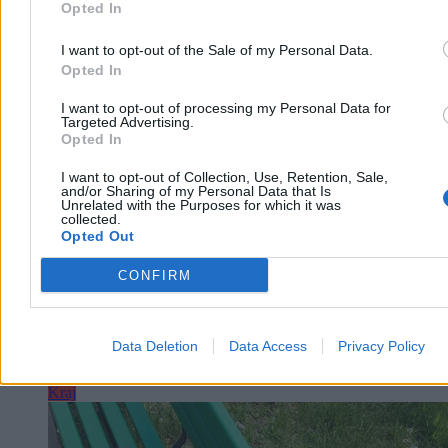
Opted In
I want to opt-out of the Sale of my Personal Data.
Opted In
I want to opt-out of processing my Personal Data for
Konfederacja wyśmiewa obietnicę wyborczą PiS.
Targeted Advertising.
„Nikt nie wybierze podróbki”
Opted In
– To podbieranie pomysłów Konfederacji – tak poseł Bartłomiej
I want to opt-out of Collection, Use, Retention, Sale,
Pejo skomentował obietnicę wyborczą PiS-u, która padła na
and/or Sharing of my Personal Data that Is
Unrelated with the Purposes for which it was
konwencji programowej tej partii. Tobiasz Bocheński zapowiedział,
collected.
że po zwycięstwie w wyborach parlamentarnych partia dokona
Opted Out
deportacji z Polski młodych, niepracujących Ukraińców.
CONFIRM
Paweł Żurek
Dzisiaj 09:18
Data Deletion
Data Access
Privacy Policy
6 min
Kraj