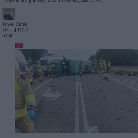
– opierał te argumenty Witold Zembaczyński z KO.
Paweł Żurek
Dzisiaj 11:22
6 min
Kraj