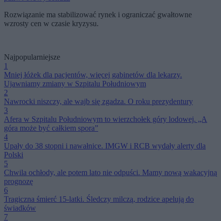
Rozwiązanie ma stabilizować rynek i ograniczać gwałtowne
wzrosty cen w czasie kryzysu.
Najpopularniejsze
1
Mniej łóżek dla pacjentów, więcej gabinetów dla lekarzy.
Ujawniamy zmiany w Szpitalu Południowym
2
Nawrocki niszczy, ale wajb się zgadza. O roku prezydentury
3
Afera w Szpitalu Południowym to wierzchołek góry lodowej. „A
góra może być całkiem spora”
4
Upały do 38 stopni i nawałnice. IMGW i RCB wydały alerty dla
Polski
5
Chwila ochłody, ale potem lato nie odpuści. Mamy nową wakacyjną
prognozę
6
Tragiczna śmierć 15-latki. Śledczy milczą, rodzice apelują do
świadków
7