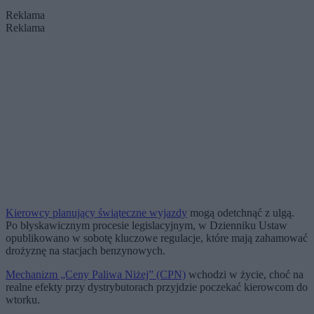
Reklama
Reklama
Kierowcy planujący świąteczne wyjazdy
mogą odetchnąć z ulgą.
Po błyskawicznym procesie legislacyjnym, w Dzienniku Ustaw
opublikowano w sobotę kluczowe regulacje, które mają zahamować
drożyznę na stacjach benzynowych.
Mechanizm „Ceny Paliwa Niżej” (CPN)
wchodzi w życie, choć na
realne efekty przy dystrybutorach przyjdzie poczekać kierowcom do
wtorku.