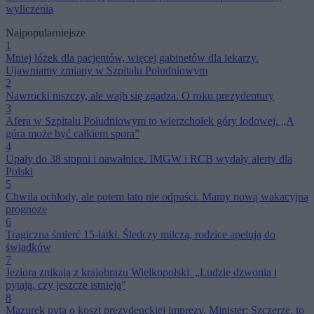
wyliczenia
Najpopularniejsze
1
Mniej łóżek dla pacjentów, więcej gabinetów dla lekarzy.
Ujawniamy zmiany w Szpitalu Południowym
2
Nawrocki niszczy, ale wajb się zgadza. O roku prezydentury
3
Afera w Szpitalu Południowym to wierzchołek góry lodowej. „A
góra może być całkiem spora”
4
Upały do 38 stopni i nawałnice. IMGW i RCB wydały alerty dla
Polski
5
Chwila ochłody, ale potem lato nie odpuści. Mamy nową wakacyjną
prognozę
6
Tragiczna śmierć 15-latki. Śledczy milczą, rodzice apelują do
świadków
7
Jeziora znikają z krajobrazu Wielkopolski. „Ludzie dzwonią i
pytają, czy jeszcze istnieją”
8
Mazurek pyta o koszt prezydenckiej imprezy. Minister: Szczerze, to