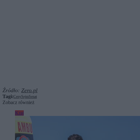
Źródło:
Zero.pl
Tagi:
Ceny
Sejm
Senat
Zobacz również
Kraj