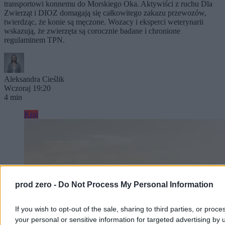
transportowi konnemu do Morskiego Oka. Aktywiści z ruchu Dla
Zwierząt i DIOZ domagają się całkowitego zakazu przewozów,
twierdząc, że konie są męczone. Wozacy i eksperci weterynarii
wskazują, że zwierzęta są corocznie badane i chronione
regulaminem TPN.
Aleksandra Cieślik
Wczoraj 19:20
4 min
Kraj
prod zero -
Do Not Process My Personal Information
If you wish to opt-out of the sale, sharing to third parties, or proce
your personal or sensitive information for targeted advertising by 