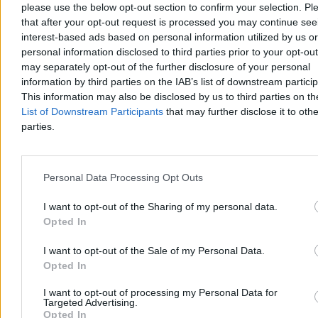
please use the below opt-out section to confirm your selection. Pl
that after your opt-out request is processed you may continue see
interest-based ads based on personal information utilized by us or
personal information disclosed to third parties prior to your opt-ou
Rolnik zaorał nowy asfalt w Gliwicach. Straty to
may separately opt-out of the further disclosure of your personal
information by third parties on the IAB’s list of downstream partici
ok. 400 tys. zł
This information may also be disclosed by us to third parties on t
W piątek w gliwickiej dzielnicy Ostropa 60-letni rolnik ciągnikiem
List of Downstream Participants
that may further disclose it to othe
marki Ursus celowo wjechał na świeżo położony asfalt, niszcząc
parties.
pługiem ok. 200 metrów nowej jezdni. Twierdził, że droga należy
do niego. Policja zatrzymała go na gorącym uczynku. Straty
oszacowano wstępnie na ok. 400 tys. zł.
Personal Data Processing Opt Outs
I want to opt-out of the Sharing of my personal data.
Aleksandra Cieślik
Opted In
Wczoraj 18:17
3 min
I want to opt-out of the Sale of my Personal Data.
Reklama
Opted In
Reklama
I want to opt-out of processing my Personal Data for
Targeted Advertising.
Opted In