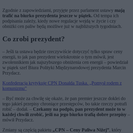
Zgodnie z zapowiedziami, przyjęte przez parlament ustawy
mają
trafić na biurko prezydenta jeszcze w piątek.
Od tempa ich
podpisania zależy, kiedy nowe regulacje wejdą w życie i czy
obniżki cen paliw będą możliwe już w najbliższych tygodniach.
Co zrobi prezydent?
– Jeśli ta ustawa będzie rzeczywiście dotyczyć tylko spraw ceny
energii, to jak pan prezydent wielokrotnie o tym mówił, jest
zwolennikiem jak najszybszego obniżenia cen energii – powiedział
w piątek szef Biura Polityki Międzynarodowej prezydenta Marcin
Przydacz.
Konfederacja krytykuje CPN Donalda Tuska. „Pomysł rodem z
komunizmu”
– Być może za chwilę się okaże, że pan premier jeszcze doklei do
tego jakieś przepisy chroniące przestępców, bo takie rzeczy potrafi
robić – dodał. –
Czekamy na podpis, pan prezydent może to w
każdej chwili zrobić, jeśli na jego biurko trafią dobre przepisy
–
mówił Przydacz.
Zmiany są częścią pakietu
„CPN – Ceny Paliwa Niżej”
, który