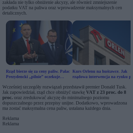
zakłada nie tylko obniżenie akcyzy, ale również zmniejszenie
podatku VAT na paliwa oraz wprowadzenie maksymalnych cen
detalicznych.
Rząd bierze się za ceny paliw. Pałac
Kurs Orlenu na huśtawce. Jak
Prezydencki „pilnie” oczekuje
rządowa interwencja na rynku pa
ustawy
wpłynie na płocki koncern?
Wcześniej szczegóły rozwiązań przedstawił premier Donald Tusk.
Jak zapowiedział, rząd chce obniżyć stawkę
VAT z 23 proc. do 8
proc.
oraz zredukować akcyzę do minimalnego poziomu
dopuszczalnego przez przepisy unijne. Dodatkowo, wprowadzona
ma zostać maksymalna cena paliw, ustalana każdego dnia.
Reklama
Reklama