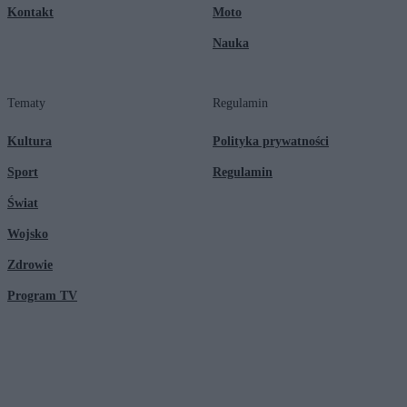
Kontakt
Moto
Nauka
Tematy
Regulamin
Kultura
Polityka prywatności
Sport
Regulamin
Świat
Wojsko
Zdrowie
Program TV
© 2026 Kanał Zero Spółka Akcyjna