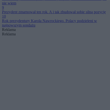
nie wiem
9
Prezydent zmarnował ten rok. A i tak zbudował sobie silną pozycję
10
Rok prezydentury Karola Nawrockiego. Polacy podzieleni w
najnowszym sondażu
Reklama
Reklama