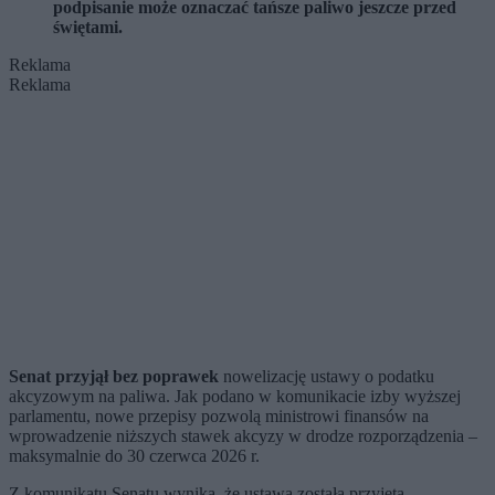
podpisanie może oznaczać tańsze paliwo jeszcze przed
świętami.
Reklama
Reklama
Senat przyjął bez poprawek
nowelizację ustawy o podatku
akcyzowym na paliwa. Jak podano w komunikacie izby wyższej
parlamentu, nowe przepisy pozwolą ministrowi finansów na
wprowadzenie niższych stawek akcyzy w drodze rozporządzenia –
maksymalnie do 30 czerwca 2026 r.
Z komunikatu Senatu wynika, że ustawa została przyjęta