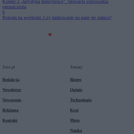
Koniec z „turystyką benzynową”. Słowacja wprowadza
ograniczenia
6
Pogoda na weekend. Czy tankowanie na gapę się opłaca?
Zero.pl
Tematy
Redakcja
Biznes
Newsletter
Opinie
Newsroom
Technologia
Reklama
Kraj
Kontakt
Moto
Nauka