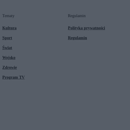
Tematy
Regulamin
Kultura
Polityka prywatności
Sport
Regulamin
Świat
Wojsko
Zdrowie
Program TV
© 2026 Kanał Zero Spółka Akcyjna