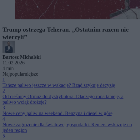
Trump ostrzega Teheran. „Ostatnim razem nie
wierzyli”
Bartosz Michalski
11.02.2026
4 min
Najpopularniejsze
1
Tańsze paliwo jeszcze w wakacje? Rząd szykuje decyzję
2
Od cieśniny Ormuz do dystrybutora. Dlaczego ropa tanieje, a
paliwo wciąż drożeje?
3
Nowe ceny paliw na weekend. Benzyna i diesel w górę
4
Nowe zagrożenie dla światowej gospodarki. Reuters wskazuje na
jeden region
5