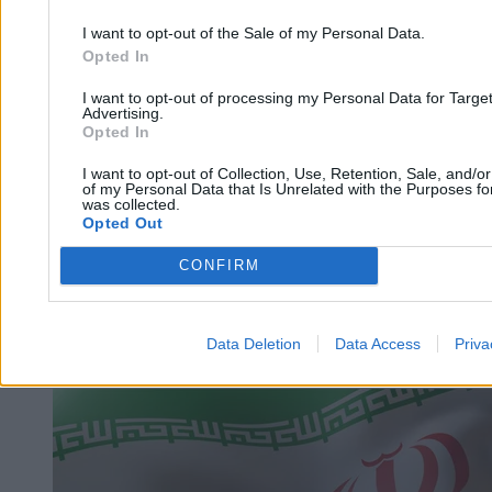
I want to opt-out of the Sale of my Personal Data.
Opted In
I want to opt-out of processing my Personal Data for Targe
Advertising.
Opted In
I want to opt-out of Collection, Use, Retention, Sale, and/o
of my Personal Data that Is Unrelated with the Purposes for
Koniec z „turystyką benzynową”. Słowacja
was collected.
Opted Out
wprowadza ograniczenia
CONFIRM
Paweł Żurek
19.03.2026
3 min
Data Deletion
Data Access
Priva
Biznes