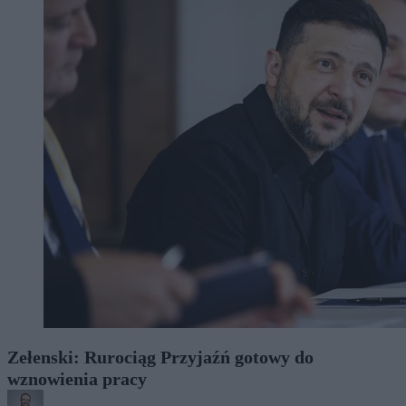
Zełenski: Rurociąg Przyjaźń gotowy do
wznowienia pracy