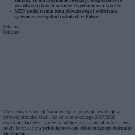
zaufany, co ma radykalnie zwiększyć bezpieczeństwo
wrażliwych danych uczniów i wyeliminować wycieki.
MEN podał termin testu pilotażowego i wdrożenia
systemu we wszystkich szkołach w Polsce.
Reklama
Reklama
Ministerstwo Edukacji Narodowej przygotowuje rewolucję w
cyfrowej obsłudze szkół. Już od roku szkolnego 2027/2028
wszystkie placówki – zarówno publiczne, jak i niepubliczne – będą
mogły korzystać z
w pełni darmowego elektronicznego dziennika
lekcyjnego.