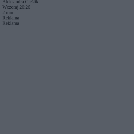
Aleksandra Cieślik
Wczoraj 20:26
2 min
Reklama
Reklama