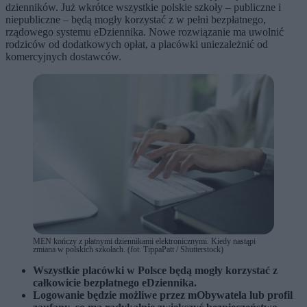
dzienników. Już wkrótce wszystkie polskie szkoły – publiczne i
niepubliczne – będą mogły korzystać z w pełni bezpłatnego,
rządowego systemu eDziennika. Nowe rozwiązanie ma uwolnić
rodziców od dodatkowych opłat, a placówki uniezależnić od
komercyjnych dostawców.
MEN kończy z płatnymi dziennikami elektronicznymi. Kiedy nastąpi
zmiana w polskich szkołach. (fot. TippaPatt / Shutterstock)
Wszystkie placówki w Polsce będą mogły korzystać z
całkowicie bezpłatnego eDziennika.
Logowanie będzie możliwe przez mObywatela lub profil