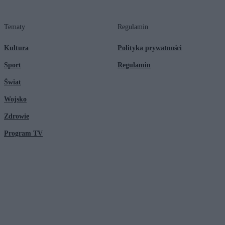
Tematy
Regulamin
Kultura
Polityka prywatności
Sport
Regulamin
Świat
Wojsko
Zdrowie
Program TV
© 2026 Kanał Zero Spółka Akcyjna