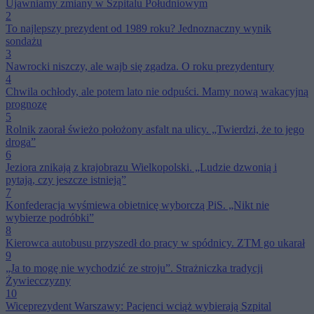
Ujawniamy zmiany w Szpitalu Południowym
2
To najlepszy prezydent od 1989 roku? Jednoznaczny wynik
sondażu
3
Nawrocki niszczy, ale wajb się zgadza. O roku prezydentury
4
Chwila ochłody, ale potem lato nie odpuści. Mamy nową wakacyjną
prognozę
5
Rolnik zaorał świeżo położony asfalt na ulicy. „Twierdzi, że to jego
droga”
6
Jeziora znikają z krajobrazu Wielkopolski. „Ludzie dzwonią i
pytają, czy jeszcze istnieją”
7
Konfederacja wyśmiewa obietnicę wyborczą PiS. „Nikt nie
wybierze podróbki”
8
Kierowca autobusu przyszedł do pracy w spódnicy. ZTM go ukarał
9
„Ja to mogę nie wychodzić ze stroju”. Strażniczka tradycji
Żywiecczyzny
10
Wiceprezydent Warszawy: Pacjenci wciąż wybierają Szpital