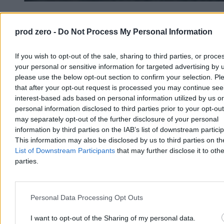
Zakaz rozwodów i publiczna chłosta. Polska
marzeń Romana Giertycha
prod zero -
Do Not Process My Personal Information
Młody Roman Giertych chciał „wygrać Polskę”. Gdyby ją wygrał,
If you wish to opt-out of the sale, sharing to third parties, or proce
żylibyśmy w kraju, w którym rozwody są zakazane, a naszym
celem jest powstrzymanie masonów. I nie pchalibyśmy się na
your personal or sensitive information for targeted advertising by 
Zachód, bo „tam nas nie chcą”.
please use the below opt-out section to confirm your selection. Pl
that after your opt-out request is processed you may continue see
interest-based ads based on personal information utilized by us or
personal information disclosed to third parties prior to your opt-ou
Paweł Figurski
may separately opt-out of the further disclosure of your personal
Dzisiaj 05:59
information by third parties on the IAB’s list of downstream partici
10 min
This information may also be disclosed by us to third parties on t
Reklama
Reklama
List of Downstream Participants
that may further disclose it to othe
parties.
Personal Data Processing Opt Outs
I want to opt-out of the Sharing of my personal data.