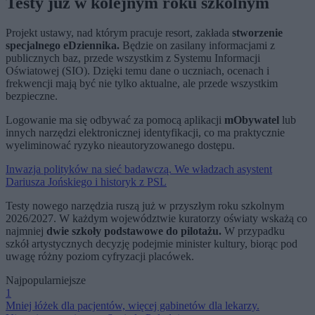
Testy już w kolejnym roku szkolnym
Projekt ustawy, nad którym pracuje resort, zakłada
stworzenie
specjalnego eDziennika.
Będzie on zasilany informacjami z
publicznych baz, przede wszystkim z Systemu Informacji
Oświatowej (SIO). Dzięki temu dane o uczniach, ocenach i
frekwencji mają być nie tylko aktualne, ale przede wszystkim
bezpieczne.
Logowanie ma się odbywać za pomocą aplikacji
mObywatel
lub
innych narzędzi elektronicznej identyfikacji, co ma praktycznie
wyeliminować ryzyko nieautoryzowanego dostępu.
Inwazja polityków na sieć badawczą. We władzach asystent
Dariusza Jońskiego i historyk z PSL
Testy nowego narzędzia ruszą już w przyszłym roku szkolnym
2026/2027. W każdym województwie kuratorzy oświaty wskażą co
najmniej
dwie szkoły podstawowe do pilotażu.
W przypadku
szkół artystycznych decyzję podejmie minister kultury, biorąc pod
uwagę różny poziom cyfryzacji placówek.
Najpopularniejsze
1
Mniej łóżek dla pacjentów, więcej gabinetów dla lekarzy.